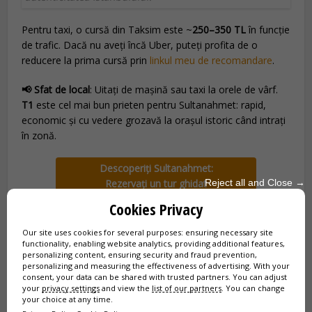
Pentru taxi, o cursă din Taksim este ~
250–350 TL
în funcție
de trafic. Dacă nu aveți încă Uber, puteți profita de o
reducere la prima cursă prin
linkul meu de recomandare
.
📢 Sfat de local
: Uitați de mașină sau taxi la orele de vârf.
T1
este cel mai bun prieten pentru Sultanahmet: rapid,
economic și cu vedere grozavă la orașul istoric când intrați
în zonă.
Descoperiți Sultanahmet:
Reject all and Close →
Rezervați un tur ghidat
Cookies Privacy
Our site uses cookies for several purposes: ensuring necessary site
🕰️ Când e cel mai bine să explorați
functionality, enabling website analytics, providing additional features,
personalizing content, ensuring security and fraud prevention,
Sultanahmet?
personalizing and measuring the effectiveness of advertising. With your
consent, your data can be shared with trusted partners. You can adjust
your
privacy settings
and view the
list of our partners
. You can change
Pentru a simți cu adevărat atmosfera din Sultanahmet,
your choice at any time.
alocați cel puțin
o zi întreagă
. Dacă vreți să aprofundați