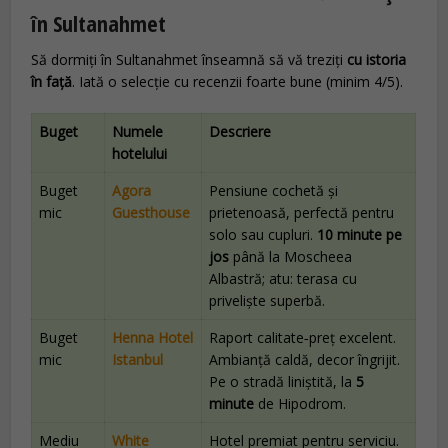
în Sultanahmet
Să dormiți în Sultanahmet înseamnă să vă treziți
cu istoria
în față
. Iată o selecție cu recenzii foarte bune (minim 4/5).
Buget
Numele
Descriere
hotelului
Buget
Agora
Pensiune cochetă și
mic
Guesthouse
prietenoasă, perfectă pentru
solo sau cupluri.
10 minute pe
jos
până la Moscheea
Albastră; atu: terasa cu
priveliște superbă.
Buget
Henna Hotel
Raport calitate‑preț excelent.
mic
Istanbul
Ambianță caldă, decor îngrijit.
Pe o stradă liniștită, la
5
minute
de Hipodrom.
Mediu
White
Hotel premiat pentru serviciu.