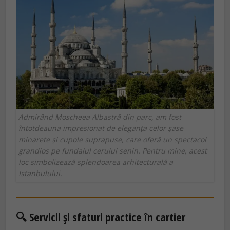
Admirând Moscheea Albastră din parc, am fost
întotdeauna impresionat de eleganța celor șase
minarete și cupole suprapuse, care oferă un spectacol
grandios pe fundalul cerului senin. Pentru mine, acest
loc simbolizează splendoarea arhitecturală a
Istanbulului.
🔍 Servicii și sfaturi practice în cartier