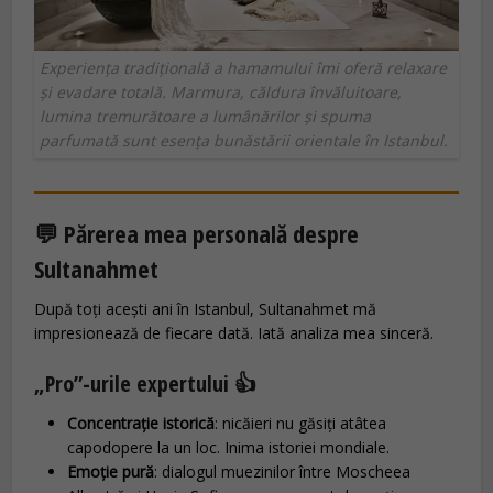
Experiența tradițională a hamamului îmi oferă relaxare
și evadare totală. Marmura, căldura învăluitoare,
lumina tremurătoare a lumânărilor și spuma
parfumată sunt esența bunăstării orientale în Istanbul.
💬 Părerea mea personală despre
Sultanahmet
După toți acești ani în Istanbul, Sultanahmet mă
impresionează de fiecare dată. Iată analiza mea sinceră.
„Pro”-urile expertului 👍
Concentrație istorică
: nicăieri nu găsiți atâtea
capodopere la un loc. Inima istoriei mondiale.
Emoție pură
: dialogul muezinilor între Moscheea