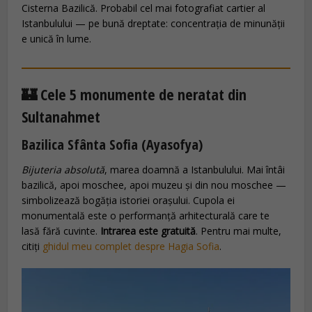
Cisterna Bazilică. Probabil cel mai fotografiat cartier al
Istanbulului — pe bună dreptate: concentrația de minunății
e unică în lume.
🏰 Cele 5 monumente de neratat din
Sultanahmet
Bazilica Sfânta Sofia (Ayasofya)
Bijuteria absolută
, marea doamnă a Istanbulului. Mai întâi
bazilică, apoi moschee, apoi muzeu și din nou moschee —
simbolizează bogăția istoriei orașului. Cupola ei
monumentală este o performanță arhitecturală care te
lasă fără cuvinte.
Intrarea este gratuită
. Pentru mai multe,
citiți
ghidul meu complet despre Hagia Sofia
.