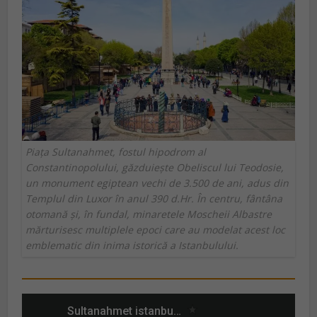
Piața Sultanahmet, fostul hipodrom al
Constantinopolului, găzduiește Obeliscul lui Teodosie,
un monument egiptean vechi de 3.500 de ani, adus din
Templul din Luxor în anul 390 d.Hr. În centru, fântâna
otomană și, în fundal, minaretele Moscheii Albastre
mărturisesc multiplele epoci care au modelat acest loc
emblematic din inima istorică a Istanbulului.