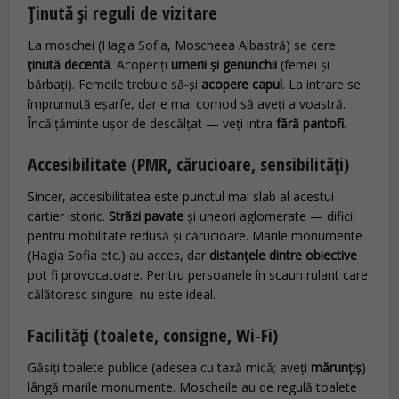
Ținută și reguli de vizitare
La moschei (Hagia Sofia, Moscheea Albastră) se cere
ținută decentă
. Acoperiți
umerii și genunchii
(femei și
bărbați). Femeile trebuie să‑și
acopere capul
. La intrare se
împrumută eșarfe, dar e mai comod să aveți a voastră.
Încălțăminte ușor de descălțat — veți intra
fără pantofi
.
Accesibilitate (PMR, cărucioare, sensibilități)
Sincer, accesibilitatea este punctul mai slab al acestui
cartier istoric.
Străzi pavate
și uneori aglomerate — dificil
pentru mobilitate redusă și cărucioare. Marile monumente
(Hagia Sofia etc.) au acces, dar
distanțele dintre obiective
pot fi provocatoare. Pentru persoanele în scaun rulant care
călătoresc singure, nu este ideal.
Facilități (toalete, consigne, Wi‑Fi)
Găsiți toalete publice (adesea cu taxă mică; aveți
mărunțiș
)
lângă marile monumente. Moscheile au de regulă toalete