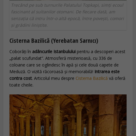
Trecând pe sub turnurile Palatului Topkapi, simți ecoul
fascinant al sultanilor otomani. De fiecare dată, am
senzația că intru într-o altă epocă, între povești, comori
și grădini liniștite.
Cisterna Bazilică (Yerebatan Sarnıcı)
Coborâți în
adâncurile Istanbulului
pentru a descoperi acest
„palat scufundat”. Atmosferă misterioasă, cu 336 de
coloane care se oglindesc în apă și cele două capete de
Meduză. O vizită răcoroasă și memorabilă!
Intrarea este
contra cost
. Articolul meu despre
Cisterna Bazilică
vă oferă
toate cheile.