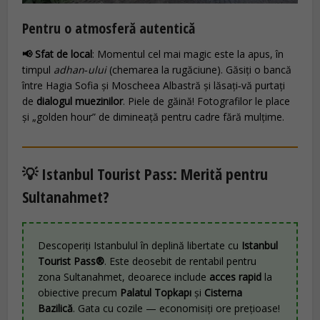
Pentru o atmosferă autentică
📢 Sfat de local
: Momentul cel mai magic este la apus, în
timpul
adhan‑ului
(chemarea la rugăciune). Găsiți o bancă
între Hagia Sofia și Moscheea Albastră și lăsați‑vă purtați
de
dialogul muezinilor
. Piele de găină! Fotografilor le place
și „golden hour” de dimineață pentru cadre fără mulțime.
💡 Istanbul Tourist Pass: Merită pentru
Sultanahmet?
Descoperiți Istanbulul în deplină libertate cu
Istanbul
Tourist Pass®
. Este deosebit de rentabil pentru
zona Sultanahmet, deoarece include
acces rapid
la
obiective precum
Palatul Topkapı
și
Cisterna
Bazilică
. Gata cu cozile — economisiți ore prețioase!