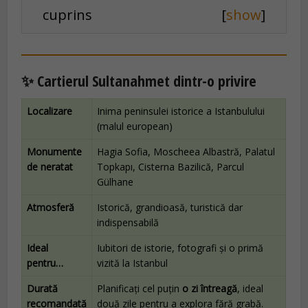
cuprins
[
show
]
✨ Cartierul Sultanahmet dintr-o privire
Localizare
Inima peninsulei istorice a Istanbulului
(malul european)
Monumente
Hagia Sofia, Moscheea Albastră, Palatul
de neratat
Topkapı, Cisterna Bazilică, Parcul
Gülhane
Atmosferă
Istorică, grandioasă, turistică dar
indispensabilă
Ideal
Iubitori de istorie, fotografi și o primă
pentru…
vizită la Istanbul
Durată
Planificați cel puțin
o zi întreagă
, ideal
recomandată
două zile pentru a explora fără grabă.