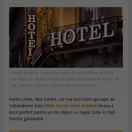
Semn luminos care amintește de atmosfera străzilor
din Pera. În acest cartier au apărut primele hoteluri de
lux, pentru a primi călătorii Orient Express.
Pentru mine, fără ezitare, cel mai bun hotel aproape de
Sultanahmet este
White House Hotel Istanbul
: terasa e
locul perfect pentru un mic dejun
cu Hagia Sofia în față
.
Emoție garantată!