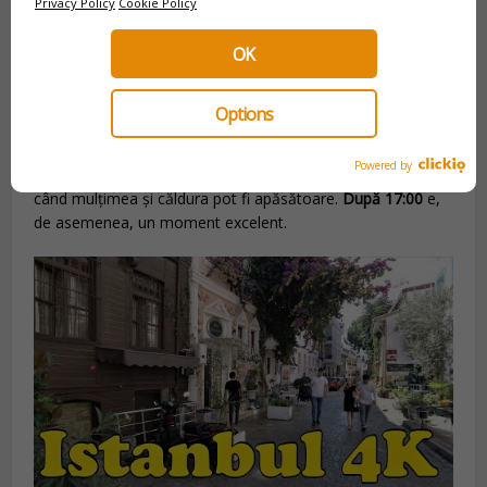
Privacy Policy
Cookie Policy
marile monumente, precum Topkapı,
două zile
sunt
perfecte.
OK
Ca să evitați aglomerația
Options
Secretul este să vă
decalibrati
față de fluxurile turistice.
Ajungeți în Piața Sultanahmet
înainte de 9:00
pentru lumină
Powered by
aurie și spațiu. Evitați intervalul
11:00–16:00
(mai ales vara),
când mulțimea și căldura pot fi apăsătoare.
După 17:00
e,
de asemenea, un moment excelent.