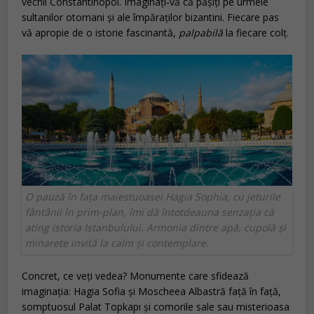
vechii Constantinopol. Imaginați‑vă că pășiți pe urmele
sultanilor otomani și ale împăraților bizantini. Fiecare pas
vă apropie de o istorie fascinantă,
palpabilă
la fiecare colț.
O pauză în fața maiestuoasei Hagia Sophia, cu jeturile
fântânii în prim-plan, îmi dă întotdeauna senzația că
ating istoria Istanbulului. Armonia dintre apă, cupolă și
minarete invită la calm și contemplare.
Concret, ce veți vedea? Monumente care sfidează
imaginația: Hagia Sofia și Moscheea Albastră față în față,
somptuosul Palat Topkapı și comorile sale sau misterioasa