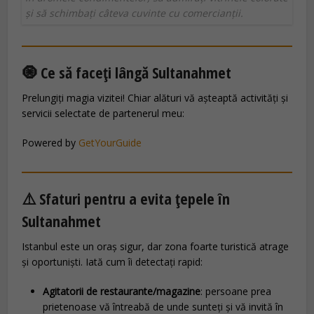
și să schimbați câteva cuvinte cu comercianții.
🧿 Ce să faceți lângă Sultanahmet
Prelungiți magia vizitei! Chiar alături vă așteaptă activități și
servicii selectate de partenerul meu:
Powered by
GetYourGuide
⚠️ Sfaturi pentru a evita țepele în
Sultanahmet
Istanbul este un oraș sigur, dar zona foarte turistică atrage
și oportuniști. Iată cum îi detectați rapid:
Agitatorii de restaurante/magazine
: persoane prea
prietenoase vă întreabă de unde sunteți și vă invită în