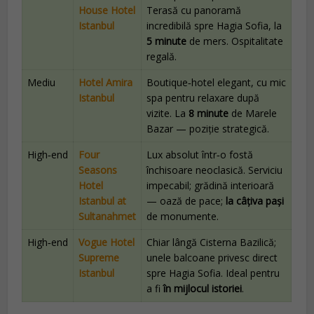
House Hotel
Terasă cu panoramă
Istanbul
incredibilă spre Hagia Sofia, la
5 minute
de mers. Ospitalitate
regală.
Mediu
Hotel Amira
Boutique‑hotel elegant, cu mic
Istanbul
spa pentru relaxare după
vizite. La
8 minute
de Marele
Bazar — poziție strategică.
High‑end
Four
Lux absolut într‑o fostă
Seasons
închisoare neoclasică. Serviciu
Hotel
impecabil; grădină interioară
Istanbul at
— oază de pace;
la câțiva pași
Sultanahmet
de monumente.
High‑end
Vogue Hotel
Chiar lângă Cisterna Bazilică;
Supreme
unele balcoane privesc direct
Istanbul
spre Hagia Sofia. Ideal pentru
a fi
în mijlocul istoriei
.