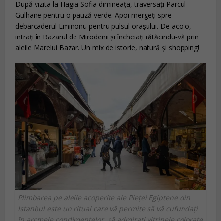
După vizita la Hagia Sofia dimineața, traversați Parcul
Gülhane pentru o pauză verde. Apoi mergeți spre
debarcaderul Eminönü pentru pulsul orașului. De acolo,
intrați în Bazarul de Mirodenii și încheiați rătăcindu‑vă prin
aleile Marelui Bazar. Un mix de istorie, natură și shopping!
Plimbarea pe aleile acoperite ale Pieței Egiptene din
Istanbul este un ritual care vă permite să vă cufundați
în aromele condimentelor, să admirați vitrinele colorate