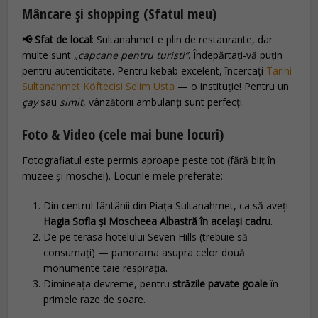
Mâncare și shopping (Sfatul meu)
📢 Sfat de local
: Sultanahmet e plin de restaurante, dar
multe sunt
„capcane pentru turiști”
. Îndepărtați‑vă puțin
pentru autenticitate. Pentru kebab excelent, încercați
Tarihi
Sultanahmet Köftecisi Selim Usta
— o instituție! Pentru un
çay
sau
simit
, vânzătorii ambulanți sunt perfecți.
Foto & Video (cele mai bune locuri)
Fotografiatul este permis aproape peste tot (fără bliț în
muzee și moschei). Locurile mele preferate:
Din centrul fântânii din Piața Sultanahmet, ca să aveți
Hagia Sofia și Moscheea Albastră în același cadru
.
De pe terasa hotelului Seven Hills (trebuie să
consumați) — panorama asupra celor două
monumente taie respirația.
Dimineața devreme, pentru
străzile pavate goale
în
primele raze de soare.