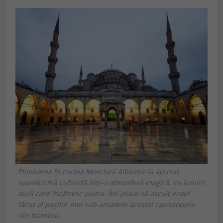
Plimbarea în curtea Moscheii Albastre la apusul
soarelui mă cufundă într-o atmosferă magică, cu lumini
aurii care încălzesc piatra. Îmi place să ascult ecoul
tăcut al pașilor mei sub arcadele acestei capodopere
din Istanbul.