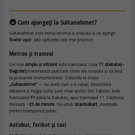
🚇 Cum ajungeți la Sultanahmet?
Sultanahmet este inima istorică a orașului și se ajunge
foarte ușor
. Iată opțiunile cele mai practice.
Metrou și tramvai
Cel mai
simplu și eficient
este tramvaiul. Linia
T1 (Kabataş–
Bağcılar)
traversează punctele cheie ale orașului și vă lasă
la picioarele monumentelor. Coborâți la stația
„Sultanahmet”
— nu aveți cum s‑o ratați, Moscheea
Albastră și Hagia Sofia sunt chiar acolo! Din Taksim, luați
funicularul
F1
până la Kabataş, apoi tramvaiul T1. Călătoria
durează ~
25 de minute
. Nu uitați
Istanbulkart
, esențială
pentru transportul public.
Autobuz, feribot și taxi