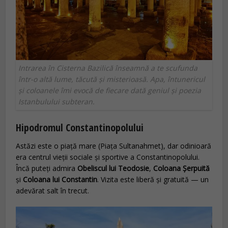
Intrarea în Cisterna Bazilică înseamnă a te scufunda
într-o altă lume, tăcută și misterioasă. Apa, întunericul
și coloanele îmi evocă de fiecare dată geniul și poezia
Istanbulului subteran.
Hipodromul Constantinopolului
Astăzi este o piață mare (Piața Sultanahmet), dar odinioară
era centrul vieții sociale și sportive a Constantinopolului.
Încă puteți admira
Obeliscul lui Teodosie
,
Coloana Șerpuită
și
Coloana lui Constantin
. Vizita este liberă și gratuită — un
adevărat salt în trecut.