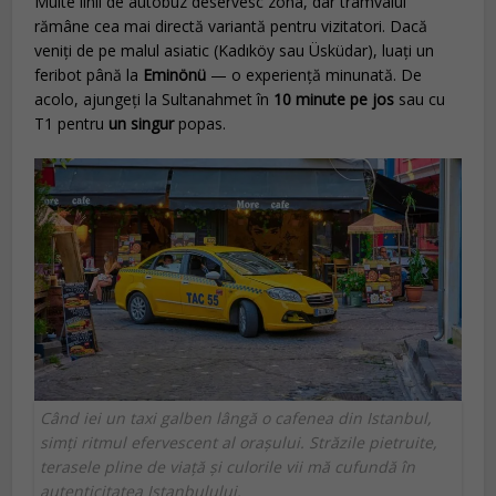
Multe linii de autobuz deservesc zona, dar tramvaiul
rămâne cea mai directă variantă pentru vizitatori. Dacă
veniți de pe malul asiatic (Kadıköy sau Üsküdar), luați un
feribot până la
Eminönü
— o experiență minunată. De
acolo, ajungeți la Sultanahmet în
10 minute pe jos
sau cu
T1 pentru
un singur
popas.
Când iei un taxi galben lângă o cafenea din Istanbul,
simți ritmul efervescent al orașului. Străzile pietruite,
terasele pline de viață și culorile vii mă cufundă în
autenticitatea Istanbulului.