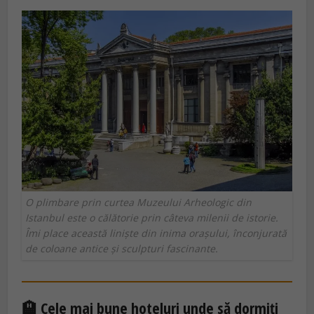
O plimbare prin curtea Muzeului Arheologic din
Istanbul este o călătorie prin câteva milenii de istorie.
Îmi place această liniște din inima orașului, înconjurată
de coloane antice și sculpturi fascinante.
🏨 Cele mai bune hoteluri unde să dormiți