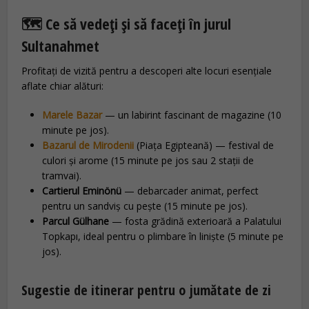
🗺️ Ce să vedeți și să faceți în jurul
Sultanahmet
Profitați de vizită pentru a descoperi alte locuri esențiale
aflate chiar alături:
Marele Bazar
— un labirint fascinant de magazine (10
minute pe jos).
Bazarul de Mirodenii
(Piața Egipteană) — festival de
culori și arome (15 minute pe jos sau 2 stații de
tramvai).
Cartierul Eminönü
— debarcader animat, perfect
pentru un sandviș cu pește (15 minute pe jos).
Parcul Gülhane
— fosta grădină exterioară a Palatului
Topkapı, ideal pentru o plimbare în liniște (5 minute pe
jos).
Sugestie de itinerar pentru o jumătate de zi