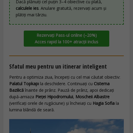
Dacă plănuiți cel puțin 3–4 obiective cu plată,
calculele ies
. Anulare gratuită, rezervați acum și
plătiți mai târziu.
Rezervați Pass‑ul online (–20%)
Acces rapid la 100+ atracții inclus
Sfatul meu pentru un itinerar inteligent
Pentru a optimiza ziua, începeți cu cel mai căutat obiectiv:
Palatul Topkapı
la deschidere. Continuați cu
Cisterna
Bazilică
înainte de prânz. Pauză de prânz, apoi dedicați
după‑amiaza
Pieței Hipodromului
,
Moscheii Albastre
(verificați orele de rugăciune) și încheiați cu
Hagia Sofia
la
lumina blândă de seară.