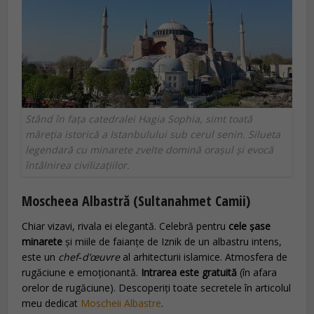
Stând în fața catedralei Hagia Sophia, simt toată
măreția istorică a Istanbulului sub cerul senin. Silueta
legendară cu minarete zvelte domină orașul și evocă
întâlnirea civilizațiilor.
Moscheea Albastră (Sultanahmet Camii)
Chiar vizavi, rivala ei elegantă. Celebră pentru
cele șase
minarete
și miile de faianțe de Iznik de un albastru intens,
este un
chef‑d’œuvre
al arhitecturii islamice. Atmosfera de
rugăciune e emoționantă.
Intrarea este gratuită
(în afara
orelor de rugăciune). Descoperiți toate secretele în articolul
meu dedicat
Moscheii Albastre
.