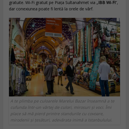
gratuite. Wi‑Fi gratuit pe Piața Sultanahmet via „
IBB Wi‑Fi
”,
dar conexiunea poate fi lentă la orele de vârf.
A te plimba pe culoarele Marelui Bazar înseamnă a te
cufunda într-un vârtej de culori, mirosuri și voci. Îmi
place să mă pierd printre standurile cu covoare,
mirodenii și țesături, adevărata inimă a Istanbulului.