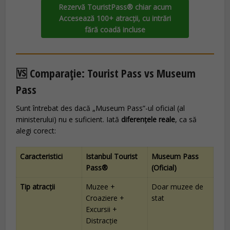
Rezervă TouristPass® chiar acum
Accesează 100+ atracții, cu intrări
fără coadă incluse
🆚 Comparație: Tourist Pass vs Museum
Pass
Sunt întrebat des dacă „Museum Pass”-ul oficial (al
ministerului) nu e suficient. Iată
diferențele reale
, ca să
alegi corect:
Caracteristici
Istanbul Tourist
Museum Pass
Pass®
(Oficial)
Tip atracții
Muzee +
Doar muzee de
Croaziere +
stat
Excursii +
Distracție