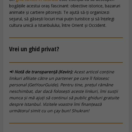
bogățiile acestui oraș fascinant: obiective istorice, bazaruri
animate și cartiere pitorești. Te ajută să-ți organizezi
sejurul, să găsești locuri mai puțin turistice și să înțelegi
cultura unică a Istanbulului, între Orient și Occident.
Vrei un ghid privat?
📢
Notă de transparență (Kevin):
Acest articol conține
linkuri afiliate către un partener pe care îl folosesc
personal (GetYourGuide). Pentru tine, prețul rămâne
neschimbat, dar dacă folosești aceste linkuri, îmi susții
munca și mă ajuți să continui să public ghiduri gratuite
despre Istanbul. Vizitele voastre îmi finanțează
următorul
simit
cu un
çay
bun! Shukran!