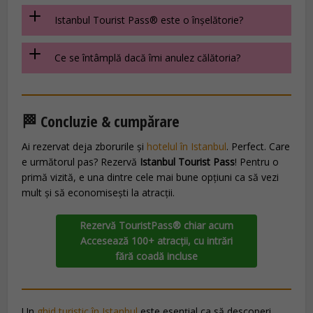
Istanbul Tourist Pass® este o înșelătorie?
Ce se întâmplă dacă îmi anulez călătoria?
🏁 Concluzie & cumpărare
Ai rezervat deja zborurile și
hotelul în Istanbul
. Perfect. Care
e următorul pas? Rezervă
Istanbul Tourist Pass
! Pentru o
primă vizită, e una dintre cele mai bune opțiuni ca să vezi
mult și să economisești la atracții.
Rezervă TouristPass® chiar acum
Accesează 100+ atracții, cu intrări
fără coadă incluse
Un
ghid turistic în Istanbul
este esențial ca să descoperi