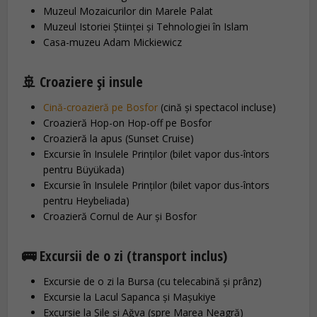
Muzeul Mozaicurilor din Marele Palat
Muzeul Istoriei Științei și Tehnologiei în Islam
Casa-muzeu Adam Mickiewicz
🚢 Croaziere și insule
Cină-croazieră pe Bosfor
(cină și spectacol incluse)
Croazieră Hop-on Hop-off pe Bosfor
Croazieră la apus (Sunset Cruise)
Excursie în Insulele Prinților (bilet vapor dus-întors
pentru Büyükada)
Excursie în Insulele Prinților (bilet vapor dus-întors
pentru Heybeliada)
Croazieră Cornul de Aur și Bosfor
🚌 Excursii de o zi (transport inclus)
Excursie de o zi la Bursa (cu telecabină și prânz)
Excursie la Lacul Sapanca și Maşukiye
Excursie la Şile și Ağva (spre Marea Neagră)