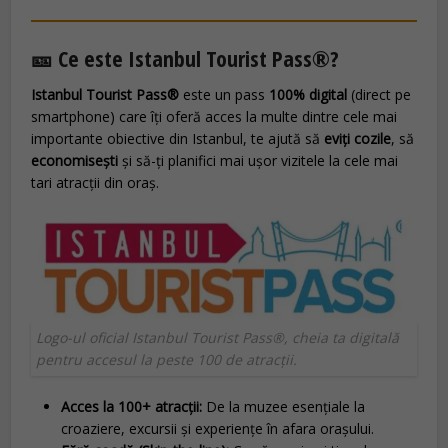
🎫 Ce este Istanbul Tourist Pass®?
Istanbul Tourist Pass®
este un pass
100% digital
(direct pe
smartphone) care îți oferă acces la multe dintre cele mai
importante obiective din Istanbul, te ajută să
eviți cozile
, să
economisești
și să-ți planifici mai ușor vizitele la cele mai
tari atracții din oraș.
Logo-ul oficial Istanbul Tourist Pass®, cheia ta digitală
pentru accesul la peste 100 de atracții.
Acces la 100+ atracții:
De la muzee esențiale la
croaziere, excursii și experiențe în afara orașului.