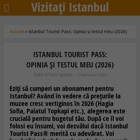
Vizitați Istanbul
Accueil
»
Istanbul Tourist Pass: Opinia și testul meu (2026)
ISTANBUL TOURIST PASS:
OPINIA ȘI TESTUL MEU (2026)
Date of last update
3 februarie 2026
Eziți să cumperi un abonament pentru
Istanbul? Având în vedere că prețurile la
muzee cresc vertiginos în 2026 (Hagia
Sofia, Palatul Topkapi etc.), alegerea este
crucială pentru bugetul tău. După ce îl voi
folosi eu însumi, voi dezvălui dacă Istanbul
Tourist Pass® merită cu adevărat. Voi