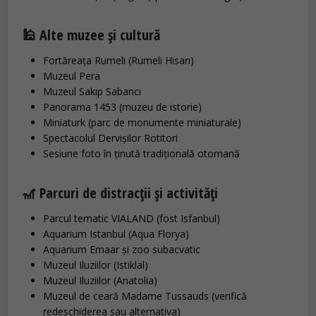
🕌 Alte muzee și cultură
Fortăreața Rumeli (Rumeli Hisarı)
Muzeul Pera
Muzeul Sakıp Sabancı
Panorama 1453 (muzeu de istorie)
Miniaturk (parc de monumente miniaturale)
Spectacolul Dervișilor Rotitori
Sesiune foto în ținută tradițională otomană
🎢 Parcuri de distracții și activități
Parcul tematic VIALAND (fost Isfanbul)
Aquarium Istanbul (Aqua Florya)
Aquarium Emaar și zoo subacvatic
Muzeul Iluziilor (Istiklal)
Muzeul Iluziilor (Anatolia)
Muzeul de ceară Madame Tussauds (verifică
redeschiderea sau alternativa)