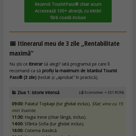
Rezervă TouristPass® chiar acum
Accesează 100+ atracții, cu intrări
fără coadă incluse
📅 Itinerarul meu de 3 zile „Rentabilitate
maximă”
Nu știi ce
itinerar
să alegi? Iată programul pe care îl
recomand ca să
profiți la maximum de Istanbul Tourist
Pass® (3 zile)
(testat și „aprobat” în practică).
🕌 Ziua 1: Istorie intensă
(💰 Economie: ≈ 331 RON)
09:00:
Palatul Topkapi (tur ghidat inclus).
Sfat: vino cu 15
min înainte.
11:30:
Hagia Irene (chiar lângă, inclus).
14:00:
Sfânta Sofia (tur ghidat inclus).
16:00:
Cisterna Basilică.