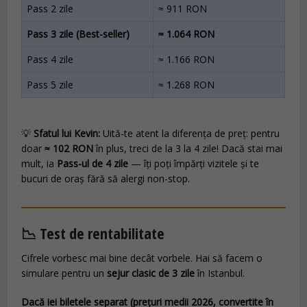
Pass 2 zile
≈ 911 RON
Pass 3 zile (Best-seller)
≈ 1.064 RON
Pass 4 zile
≈ 1.166 RON
Pass 5 zile
≈ 1.268 RON
💡
Sfatul lui Kevin:
Uită-te atent la diferența de preț: pentru
doar
≈ 102 RON
în plus, treci de la 3 la 4 zile! Dacă stai mai
mult, ia
Pass-ul de 4 zile
— îți poți împărți vizitele și te
bucuri de oraș fără să alergi non-stop.
📉 Test de rentabilitate
Cifrele vorbesc mai bine decât vorbele. Hai să facem o
simulare pentru un
sejur clasic de 3 zile
în Istanbul.
Dacă iei biletele separat (prețuri medii 2026, convertite în