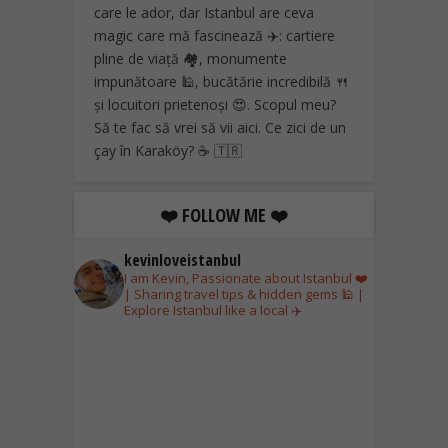
care le ador, dar Istanbul are ceva
magic care mă fascinează ✈️: cartiere
pline de viață 🏘️, monumente
impunătoare 🕌, bucătărie incredibilă 🍴
și locuitori prietenoși 😍. Scopul meu?
Să te fac să vrei să vii aici. Ce zici de un
çay în Karaköy? ☕ 🇹🇷
❤️ FOLLOW ME ❤️
kevinloveistanbul
I am Kevin, Passionate about Istanbul ❤️
| Sharing travel tips & hidden gems 🕌 |
Explore Istanbul like a local ✈️