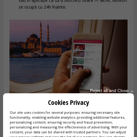
sau în aplicație ca să-ți blochezi seara — altfel, deseori
se ocupă cu 24h înainte.
Reject all and Close →
Totul se gestionează de pe telefonul dvs.: aplicația
Cookies Privacy
Istanbul Tourist Pass® înlocuiește biletele pe hârtie și
vă permite să rezervați activitățile cu un singur clic.
Our site uses cookies for several purposes: ensuring necessary site
functionality, enabling website analytics, providing additional features,
personalizing content, ensuring security and fraud prevention,
personalizing and measuring the effectiveness of advertising. With your
consent, your data can be shared with trusted partners. You can adjust
your
privacy settings
and view the
list of our partners
. You can change