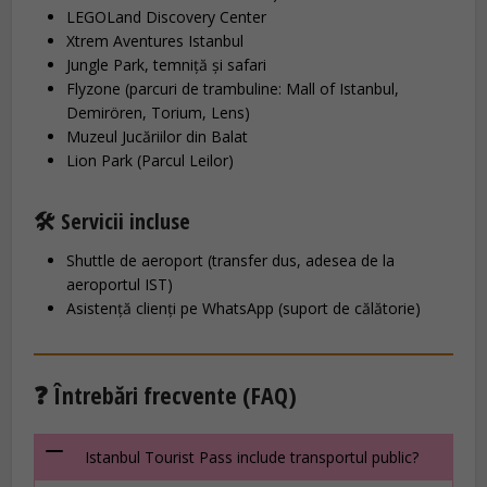
LEGOLand Discovery Center
Xtrem Aventures Istanbul
Jungle Park, temniță și safari
Flyzone (parcuri de trambuline: Mall of Istanbul,
Demirören, Torium, Lens)
Muzeul Jucăriilor din Balat
Lion Park (Parcul Leilor)
🛠️ Servicii incluse
Shuttle de aeroport (transfer dus, adesea de la
aeroportul IST)
Asistență clienți pe WhatsApp (suport de călătorie)
❓ Întrebări frecvente (FAQ)
Istanbul Tourist Pass include transportul public?