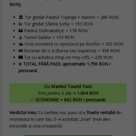
RON):
🏛️ Tur ghidat Palatul Topkapi + Harem: ≈ 280 RON
🕌 Tur ghidat Sfânta Sofia: ≈ 153 RON
🏰 Palatul Dolmabahçe: ≈ 178 RON
🗼 Turnul Galata: ≈ 153 RON
🛳️ Cină-croazieră cu spectacol pe Bosfor: ≈ 305 RON
🚌 Excursie de o zi (Bursa sau Sapanca): ≈ 458 RON
🌃 Tur cu autobuz (Hop-on Hop-off): ≈ 229 RON
❌
TOTAL FĂRĂ PASS: aproximativ 1.756 RON /
persoană
Cu Istanbul Tourist Pass
Preț pentru 3 zile:
≈ 1.064 RON
✅
ECONOMIE: ≈ 692 RON / persoană!
Verdictul meu:
Cu tarifele noi, pass-ul e
foarte rentabil
din
momentul în care faci 3–4 activități „mari” (mai ales
excursiile și cina-croazieră).