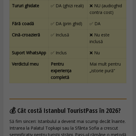
Tururi ghidate
✅ DA (ghizi reali)
❌ NU (audioghid
contra cost)
Fără coadă
✅ DA (prin ghid)
✅ DA
Cină-croazieră
✅ Inclusă
❌ Nu este
inclusă
Suport WhatsApp
✅ Inclus
❌ Nu
Verdictul meu
Pentru
Mai mult pentru
experiența
„istorie pură”
completă
💰 Cât costă Istanbul TouristPass în 2026?
Să fim sinceri: Istanbulul a devenit mai scump decât înainte.
Intrarea la Palatul Topkapi sau la Sfânta Sofia a crescut
semnificativ pentru turiștii străini. Pass-ul rămâne o metodă