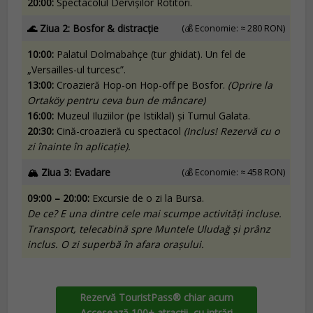
20:00:
Spectacolul Dervișilor Rotitori.
🌊 Ziua 2: Bosfor & distracție
(💰 Economie: ≈ 280 RON)
10:00:
Palatul Dolmabahçe (tur ghidat). Un fel de
„Versailles-ul turcesc”.
13:00:
Croazieră Hop-on Hop-off pe Bosfor.
(Oprire la
Ortaköy pentru ceva bun de mâncare)
16:00:
Muzeul Iluziilor (pe Istiklal) și Turnul Galata.
20:30:
Cină-croazieră cu spectacol
(Inclus! Rezervă cu o
zi înainte în aplicație).
🏔️ Ziua 3: Evadare
(💰 Economie: ≈ 458 RON)
09:00 – 20:00:
Excursie de o zi la Bursa.
De ce? E una dintre cele mai scumpe activități incluse.
Transport, telecabină spre Muntele Uludağ și prânz
inclus. O zi superbă în afara orașului.
Rezervă TouristPass® chiar acum
Accesează 100+ atracții, cu intrări