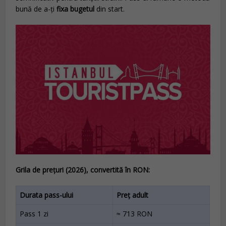
bună de a-ți
fixa bugetul
din start.
Grila de prețuri (2026), convertită în RON:
Durata pass-ului
Preț adult
Pass 1 zi
≈ 713 RON