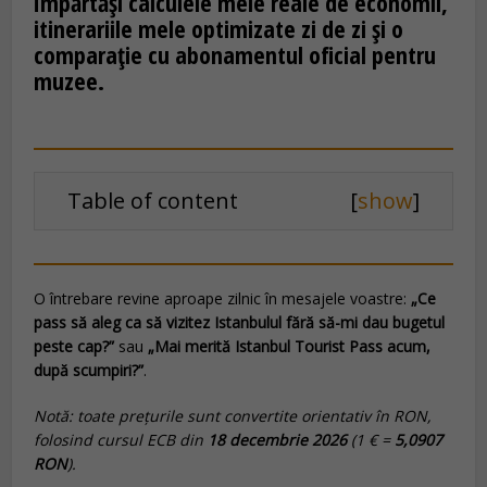
împărtăși calculele mele reale de economii,
itinerariile mele optimizate zi de zi și o
comparație cu abonamentul oficial pentru
muzee.
Table of content
[
show
]
O întrebare revine aproape zilnic în mesajele voastre:
„Ce
pass să aleg ca să vizitez Istanbulul fără să-mi dau bugetul
peste cap?”
sau
„Mai merită Istanbul Tourist Pass acum,
după scumpiri?”
.
Notă: toate prețurile sunt convertite orientativ în RON,
folosind cursul ECB din
18 decembrie 2026
(1 € =
5,0907
RON
).