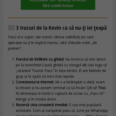
fără coadă incluse
🕵️‍♂️ 3 trucuri de la Kevin ca să nu-ți iei țeapă
Pass-ul e super, dar există câteva subtilități pe care
aplicația nu ți le explică mereu. Iată sfaturile mele „de
prieten”:
Punctul de întâlnire cu ghidul:
Nu încerca să intri direct
pe la turnicheți! Caută ghidul cu steagul alb sau logo-ul
„Istanbul Tourist Pass” în fața intrării. El are biletele de
grup și te ajută să treci mai repede.
Conexiunea la internet:
Mi s-a întâmplat o dată: eram
la intrare și nu aveam semnal ca să încarc QR-ul!
Truc:
fă dimineața la hotel o captură de ecran cu „Pass ID”.
Merge și în modul avion.
Rezervă cina-croazieră imediat:
E cea mai populară
activitate. Cum ai cumpărat pass-ul, scrie pe WhatsApp