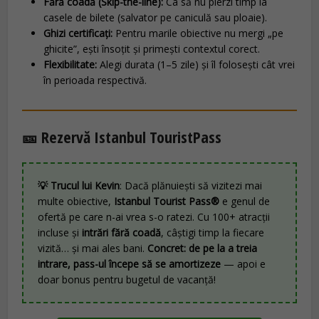
Fără coadă (Skip-the-line):
Ca să nu pierzi timp la
casele de bilete (salvator pe caniculă sau ploaie).
Ghizi certificați:
Pentru marile obiective nu mergi „pe
ghicite”, ești însoțit și primești contextul corect.
Flexibilitate:
Alegi durata (1–5 zile) și îl folosești cât vrei
în perioada respectivă.
🎫 Rezervă Istanbul TouristPass
💡 Trucul lui Kevin
: Dacă plănuiești să vizitezi mai
multe obiective,
Istanbul Tourist Pass®
e genul de
ofertă pe care n-ai vrea s-o ratezi. Cu 100+ atracții
incluse și
intrări fără coadă
, câștigi timp la fiecare
vizită… și mai ales bani.
Concret: de pe la a treia
intrare, pass-ul începe să se amortizeze
— apoi e
doar bonus pentru bugetul de vacanță!