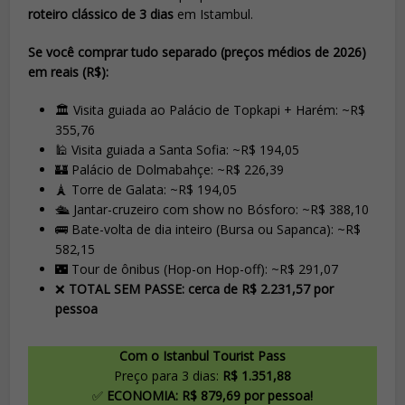
roteiro clássico de 3 dias
em Istambul.
Se você comprar tudo separado (preços médios de 2026)
em reais (R$):
🏛️ Visita guiada ao Palácio de Topkapi + Harém: ~R$
355,76
🕌 Visita guiada a Santa Sofia: ~R$ 194,05
🏰 Palácio de Dolmabahçe: ~R$ 226,39
🗼 Torre de Galata: ~R$ 194,05
🛳️ Jantar-cruzeiro com show no Bósforo: ~R$ 388,10
🚌 Bate-volta de dia inteiro (Bursa ou Sapanca): ~R$
582,15
🌃 Tour de ônibus (Hop-on Hop-off): ~R$ 291,07
❌
TOTAL SEM PASSE: cerca de R$ 2.231,57 por
pessoa
Com o Istanbul Tourist Pass
Preço para 3 dias:
R$ 1.351,88
✅
ECONOMIA: R$ 879,69 por pessoa!