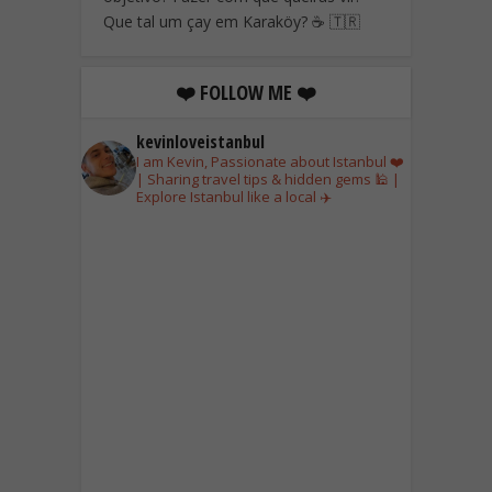
Que tal um çay em Karaköy? ☕ 🇹🇷
❤️ FOLLOW ME ❤️
kevinloveistanbul
I am Kevin, Passionate about Istanbul ❤️
| Sharing travel tips & hidden gems 🕌 |
Explore Istanbul like a local ✈️