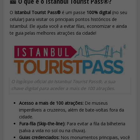
🎫 O que é o Istanbul Tourist Pass®?
O
Istanbul Tourist Pass®
é um passe
100% digital
(no seu
celular) para visitar os principais pontos históricos de
Istambul. Ele ajuda você a evitar filas, economizar e ainda
te guia pelas melhores atrações da cidade!
O logótipo oficial do Istanbul Tourist Pass®, a sua
chave digital para aceder a mais de 100 atrações.
Acesso a mais de 100 atrações:
De museus
imperdíveis a cruzeiros, além de bate-voltas fora da
cidade.
Fura-fila (Skip-the-line):
Para evitar a fila da bilheteria
(salva a vida no sol ou na chuva).
Guias credenciados:
Nos monumentos principais, você