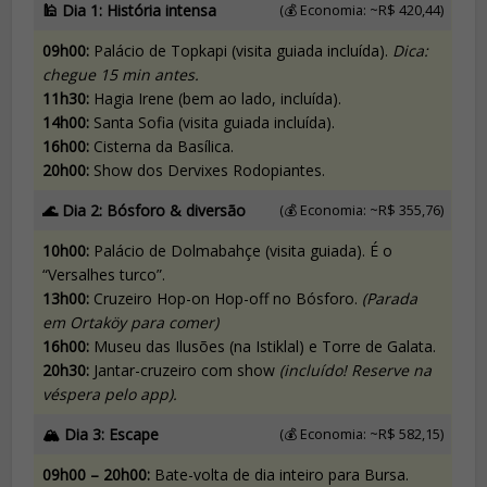
🕌 Dia 1: História intensa
(💰 Economia: ~R$ 420,44)
09h00:
Palácio de Topkapi (visita guiada incluída).
Dica:
chegue 15 min antes.
11h30:
Hagia Irene (bem ao lado, incluída).
14h00:
Santa Sofia (visita guiada incluída).
16h00:
Cisterna da Basílica.
20h00:
Show dos Dervixes Rodopiantes.
🌊 Dia 2: Bósforo & diversão
(💰 Economia: ~R$ 355,76)
10h00:
Palácio de Dolmabahçe (visita guiada). É o
“Versalhes turco”.
13h00:
Cruzeiro Hop-on Hop-off no Bósforo.
(Parada
em Ortaköy para comer)
16h00:
Museu das Ilusões (na Istiklal) e Torre de Galata.
20h30:
Jantar-cruzeiro com show
(incluído! Reserve na
véspera pelo app).
🏔️ Dia 3: Escape
(💰 Economia: ~R$ 582,15)
09h00 – 20h00:
Bate-volta de dia inteiro para Bursa.