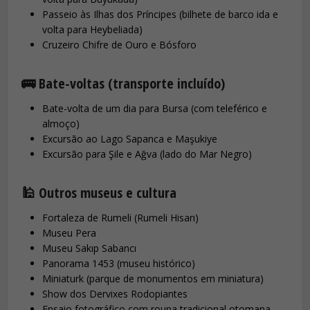
Passeio às Ilhas dos Príncipes (bilhete de barco ida e
volta para Heybeliada)
Cruzeiro Chifre de Ouro e Bósforo
🚌 Bate-voltas (transporte incluído)
Bate-volta de um dia para Bursa (com teleférico e
almoço)
Excursão ao Lago Sapanca e Maşukiye
Excursão para Şile e Ağva (lado do Mar Negro)
🕌 Outros museus e cultura
Fortaleza de Rumeli (Rumeli Hisarı)
Museu Pera
Museu Sakıp Sabancı
Panorama 1453 (museu histórico)
Miniaturk (parque de monumentos em miniatura)
Show dos Dervixes Rodopiantes
Ensaio fotográfico com roupa tradicional otomana