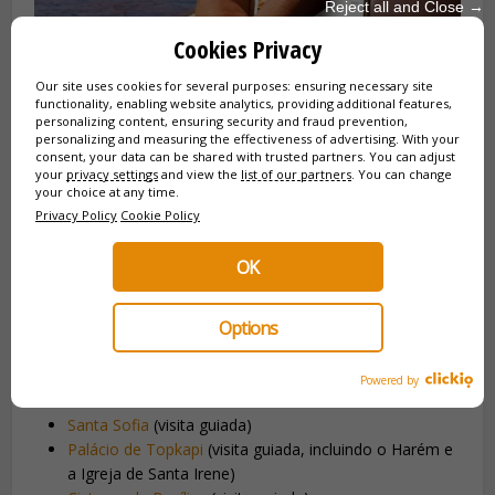
Reject all and Close →
Cookies Privacy
Our site uses cookies for several purposes: ensuring necessary site
Tudo é gerido a partir do seu telemóvel: a aplicação
functionality, enabling website analytics, providing additional features,
Istanbul Tourist Pass® substitui os bilhetes em papel e
personalizing content, ensuring security and fraud prevention,
personalizing and measuring the effectiveness of advertising. With your
permite-lhe reservar as suas atividades com um clique.
consent, your data can be shared with trusted partners. You can adjust
your
privacy settings
and view the
list of our partners
. You can change
your choice at any time.
Privacy Policy
Cookie Policy
Lista completa de atrações do Istanbul
Tourist Pass
OK
Aqui está a lista de todas as atividades às quais o passe dá
Options
acesso ilimitado e gratuito, organizadas por categoria:
🏛️ Monumentos históricos (visitas guiadas)
Powered by
Santa Sofia
(visita guiada)
Palácio de Topkapi
(visita guiada, incluindo o Harém e
a Igreja de Santa Irene)