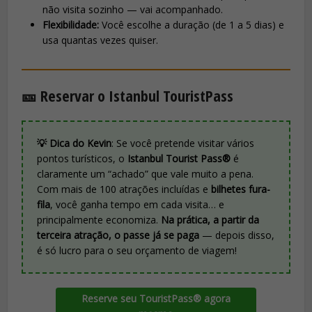
não visita sozinho — vai acompanhado.
Flexibilidade:
Você escolhe a duração (de 1 a 5 dias) e
usa quantas vezes quiser.
🎫 Reservar o Istanbul TouristPass
💡 Dica do Kevin
: Se você pretende visitar vários
pontos turísticos, o
Istanbul Tourist Pass®
é
claramente um “achado” que vale muito a pena.
Com mais de 100 atrações incluídas e
bilhetes fura-
fila
, você ganha tempo em cada visita… e
principalmente economiza.
Na prática, a partir da
terceira atração, o passe já se paga
— depois disso,
é só lucro para o seu orçamento de viagem!
Reserve seu TouristPass® agora