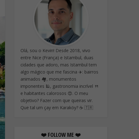
Olá, sou o Kevin! Desde 2018, vivo
entre Nice (França) e Istambul, duas
cidades que adoro, mas Istambul tem
algo mágico que me fascina ✈️: bairros
animados 🏘️, monumentos
imponentes 🕌, gastronomia incrível 🍴
e habitantes calorosos 😍. O meu
objetivo? Fazer com que queiras vir.
Que tal um çay em Karaköy? ☕ 🇹🇷
❤️ FOLLOW ME ❤️