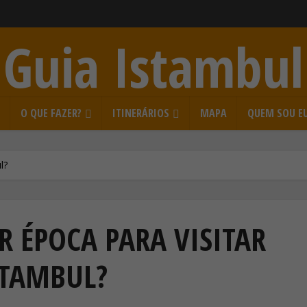
Guia Istambul
S
O QUE FAZER?
ITINERÁRIOS
MAPA
QUEM SOU E
l?
 ÉPOCA PARA VISITAR
STAMBUL?