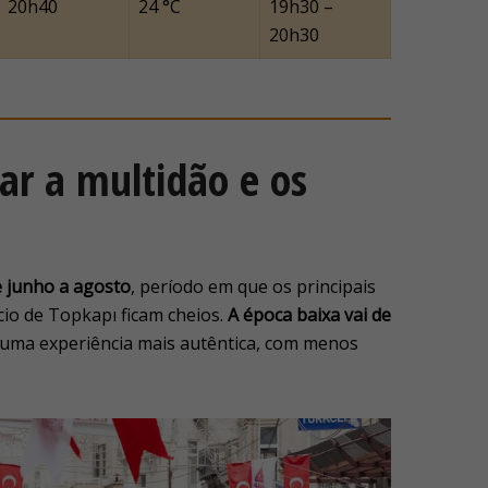
20h40
24 °C
19h30 –
20h30
ar a multidão e os
e junho a agosto
, período em que os principais
cio de Topkapı ficam cheios.
A época baixa vai de
 uma experiência mais autêntica, com menos