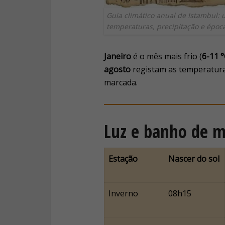
Guia climático anual de Istambul: 
temperaturas, precipitação e épocas
Janeiro
é o mês mais frio (
6-11 
agosto
registam as temperatura
marcada.
Luz e banho de m
Estação
Nascer do sol
Inverno
08h15