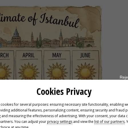
Reje
Cookies Privacy
 cookies for several purposes: ensuring necessary site functionality, enabling w
oviding additional features, personalizing content, ensuring security and fraud 
 and measuring the effectiveness of advertising. With your consent, your data 
partners. You can adjust your
privacy settings
and view the
list of our partners
. 
hoice at any time.