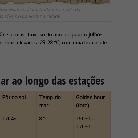
uma visão geral ilustrada mês a mês das
 ideais para visitar a cidade
°C
) e o mais chuvoso do ano, enquanto
julho-
s mais elevadas (
25-28 °C
) com uma humidade
ar ao longo das estações
Pôr do sol
Temp. do
Golden hour
mar
(foto)
17h45
8 °C
16h30 –
17h30