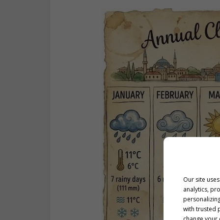
Our site uses
analytics, pr
personalizing
with trusted 
change your c