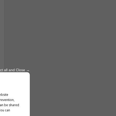
ct all and Close →
ebsite
prevention,
can be shared
You can