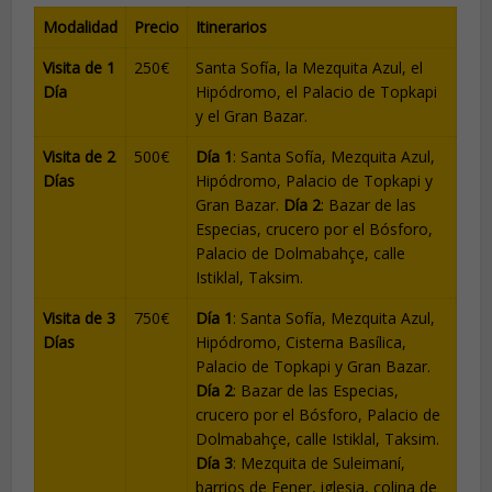
Modalidad
Precio
Itinerarios
Visita de 1
250€
Santa Sofía, la Mezquita Azul, el
Día
Hipódromo, el Palacio de Topkapi
y el Gran Bazar.
Visita de 2
500€
Día 1
: Santa Sofía, Mezquita Azul,
Días
Hipódromo, Palacio de Topkapi y
Gran Bazar.
Día 2
: Bazar de las
Especias, crucero por el Bósforo,
Palacio de Dolmabahçe, calle
Istiklal, Taksim.
Visita de 3
750€
Día 1
: Santa Sofía, Mezquita Azul,
Días
Hipódromo, Cisterna Basílica,
Palacio de Topkapi y Gran Bazar.
Día 2
: Bazar de las Especias,
crucero por el Bósforo, Palacio de
Dolmabahçe, calle Istiklal, Taksim.
Día 3
: Mezquita de Suleimaní,
barrios de Fener, iglesia, colina de