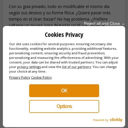
Con su guía privado, todo es modificable el mismo día
según sus deseos y su forma física. ¿Quiere pasar más
tiempo en el Gran Bazar? No hay problema. ¿Prefiere
Reject all and Close →
saltarse un museo para degustar un té con vistas al
Bósforo? ¡Usted decide!
Cookies Privacy
Our site uses cookies for several purposes: ensuring necessary site
functionality, enabling website analytics, providing additional features,
personalizing content, ensuring security and fraud prevention,
personalizing and measuring the effectiveness of advertising. With your
consent, your data can be shared with trusted partners. You can adjust
your
privacy settings
and view the
list of our partners
. You can change
your choice at any time.
Privacy Policy
Cookie Policy
OK
Options
Powered by
Mapa de Istambul com os principais monumentos e o