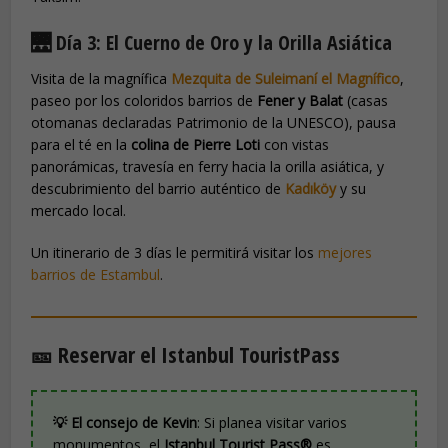
🌉 Día 3: El Cuerno de Oro y la Orilla Asiática
Visita de la magnífica
Mezquita de Suleimaní el Magnífico
,
paseo por los coloridos barrios de
Fener y Balat
(casas
otomanas declaradas Patrimonio de la UNESCO), pausa
para el té en la
colina de Pierre Loti
con vistas
panorámicas, travesía en ferry hacia la orilla asiática, y
descubrimiento del barrio auténtico de
Kadıköy
y su
mercado local.
Un itinerario de 3 días le permitirá visitar los
mejores
barrios de Estambul
.
🎫 Reservar el Istanbul TouristPass
💡 El consejo de Kevin
: Si planea visitar varios
monumentos, el
Istanbul Tourist Pass®
es