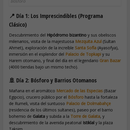
Bósforo
📍 Día 1: Los Imprescindibles (Programa
Clásico)
Descubrimiento del
Hipódromo bizantino
y sus obeliscos
milenarios, visita de la majestuosa
Mezquita Azul
(Sultan
Ahmet), exploración de la increíble
Santa Sofía
(Ayasofya),
inmersión en el esplendor del
Palacio de Topkapi
y su
Harem otomano, y final del día en el legendario
Gran Bazar
(4000 tiendas bajo un mismo techo).
🚢 Día 2: Bósforo y Barrios Otomanos
Mañana en el aromático
Mercado de las Especias
(Bazar
Egipcio), crucero público por el
Bósforo
hasta la fortaleza
de Rumeli, visita del suntuoso
Palacio de Dolmabahçe
(residencia de los últimos sultanes), paseo por el barrio
bohemio de
Galata
y subida a la
Torre de Galata
, y
descubrimiento de la avenida peatonal
Istiklal
y la plaza
Taksim.