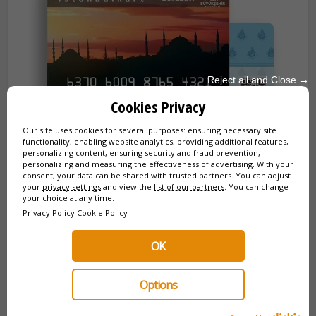
Reject all and Close →
Cookies Privacy
Our site uses cookies for several purposes: ensuring necessary site
functionality, enabling website analytics, providing additional features,
personalizing content, ensuring security and fraud prevention,
personalizing and measuring the effectiveness of advertising. With your
Aqui está o Istanbulkart oficial. É a chave essencial para
consent, your data can be shared with trusted partners. You can adjust
todas as suas viagens. Pode recarregá-lo em máquinas
your
privacy settings
and view the
list of our partners
. You can change
automáticas, e um cartão pode ser usado por vários
your choice at any time.
viajantes (até 5 pessoas).
Privacy Policy
Cookie Policy
OK
✈️ Como chegar ao centro saindo dos
Options
aeroportos IST e SAW