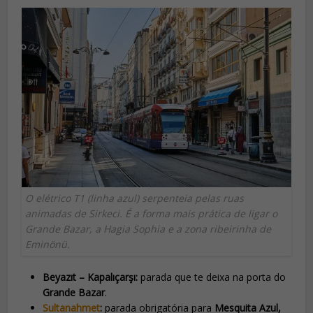
O elétrico T1 (linha azul) serpenteia pelas ruas
animadas de Sirkeci. É a forma mais prática de ligar o
Grande Bazar, a Hagia Sophia e a zona ribeirinha de
Eminönü.
Beyazıt – Kapalıçarşı:
parada que te deixa na porta do
Grande Bazar
.
Sultanahmet
:
parada obrigatória para
Mesquita Azul,