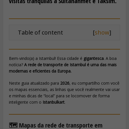
visitas tranquilas a Sultanahmet e Taksim.
Table of content
[
show
]
Bem-vindo(a) a Istambul! Essa cidade é
gigantesca
. A boa
notícia?
A rede de transporte de Istambul é uma das mais
modernas e eficientes da Europa.
Neste guia atualizado para
2026
, eu compartilho com você
os mapas essenciais, as linhas que você realmente vai usar
e minhas dicas de “local” para se locomover de forma
inteligente com o
Istanbulkart
.
🗺️ Mapas da rede de transporte em