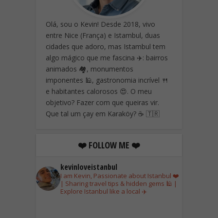
Olá, sou o Kevin! Desde 2018, vivo
entre Nice (França) e Istambul, duas
cidades que adoro, mas Istambul tem
algo mágico que me fascina ✈️: bairros
animados 🏘️, monumentos
imponentes 🕌, gastronomia incrível 🍴
e habitantes calorosos 😍. O meu
objetivo? Fazer com que queiras vir.
Que tal um çay em Karaköy? ☕ 🇹🇷
❤️ FOLLOW ME ❤️
kevinloveistanbul
I am Kevin, Passionate about Istanbul ❤️
| Sharing travel tips & hidden gems 🕌 |
Explore Istanbul like a local ✈️