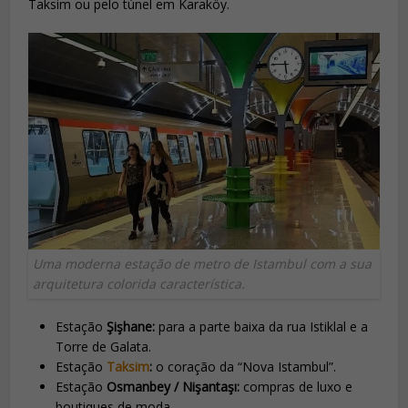
Taksim ou pelo túnel em Karaköy.
Uma moderna estação de metro de Istambul com a sua
arquitetura colorida característica.
Estação
Şişhane:
para a parte baixa da rua Istiklal e a
Torre de Galata.
Estação
Taksim
:
o coração da “Nova Istambul”.
Estação
Osmanbey / Nişantaşı:
compras de luxo e
boutiques de moda.