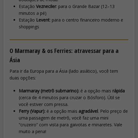
Estação
Vezneciler
: para o Grande Bazar (12–13
minutos a pé)
Estação
Levent
: para o centro financeiro moderno e
shoppings
O Marmaray & os Ferries: atravessar para a
Ásia
Para ir da Europa para a Ásia (lado asiático), você tem
duas opções:
Marmaray (metrô submarino):
é a opção mais
rápida
(cerca de 4 minutos para cruzar o Bósforo). Útil se
você estiver com pressa.
Ferry (Vapur):
é a opção mais
agradável
. Pelo preço de
uma passagem de metrô, você faz uma mini
“cruzeiro” com vista para gaivotas e minaretes. Vale
muito a pena!