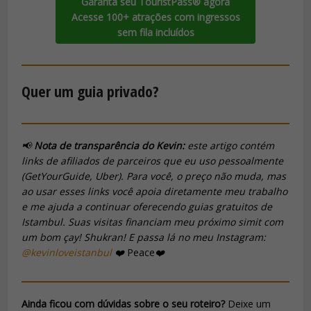
Garanta seu TouristPass® agora
Acesse 100+ atrações com ingressos
sem fila incluídos
Quer um guia privado?
📢
Nota de transparência do Kevin:
este artigo contém
links de afiliados de parceiros que eu uso pessoalmente
(GetYourGuide, Uber). Para você, o preço não muda, mas
ao usar esses links você apoia diretamente meu trabalho
e me ajuda a continuar oferecendo guias gratuitos de
Istambul. Suas visitas financiam meu próximo
simit
com
um bom
çay
! Shukran! E passa lá no meu Instagram:
@kevinloveistanbul
❤️
Peace
❤️
Ainda ficou com dúvidas sobre o seu roteiro?
Deixe um