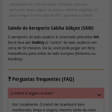
ultramoderno. Não se deixe intimidar pelo seu
tamanho: basta seguir as placas «Metro» (logótipo U)
para chegar à linha rápida M11 que leva à cidade.
Saindo do Aeroporto Sabiha Gökçen (SAW)
O aeroporto do lado asiático é conectado pela linha
M4
.
Ela te leva até
Kadıköy
(o “centro” do lado asiático) em
cerca de 50 minutos. De lá, você pode pegar um ferry
maravilhoso para voltar ao lado europeu (Eminönü ou
Karaköy).
❓ Perguntas frequentes (FAQ)
O metrô é seguro à noite?
Sim, totalmente. O metrô de Istambul é bem
monitorado, limpo e seguro, mesmo tarde da noite