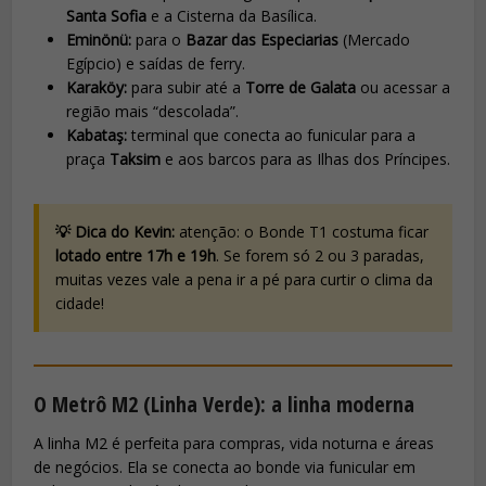
Santa Sofia
e a Cisterna da Basílica.
Eminönü:
para o
Bazar das Especiarias
(Mercado
Egípcio) e saídas de ferry.
Karaköy:
para subir até a
Torre de Galata
ou acessar a
região mais “descolada”.
Kabataş:
terminal que conecta ao funicular para a
praça
Taksim
e aos barcos para as Ilhas dos Príncipes.
💡 Dica do Kevin:
atenção: o Bonde T1 costuma ficar
lotado entre 17h e 19h
. Se forem só 2 ou 3 paradas,
muitas vezes vale a pena ir a pé para curtir o clima da
cidade!
O Metrô M2 (Linha Verde): a linha moderna
A linha M2 é perfeita para compras, vida noturna e áreas
de negócios. Ela se conecta ao bonde via funicular em