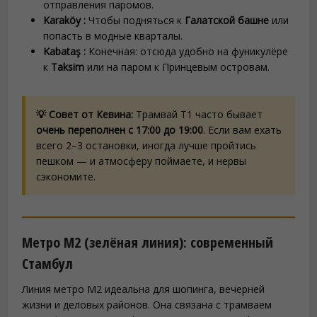
отправления паромов.
Karaköy :
Чтобы подняться к
Галатской башне
или
попасть в модные кварталы.
Kabataş :
Конечная: отсюда удобно на фуникулёре
к
Taksim
или на паром к Принцевым островам.
💡 Совет от Кевина:
Трамвай T1 часто бывает
очень переполнен с 17:00 до 19:00
. Если вам ехать
всего 2–3 остановки, иногда лучше пройтись
пешком — и атмосферу поймаете, и нервы
сэкономите.
Метро M2 (зелёная линия): современный
Стамбул
Линия метро M2 идеальна для шопинга, вечерней
жизни и деловых районов. Она связана с трамваем