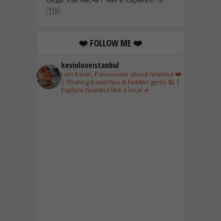
🇹🇷
❤️ FOLLOW ME ❤️
kevinloveistanbul
I am Kevin, Passionate about Istanbul ❤️
| Sharing travel tips & hidden gems 🕌 |
Explore Istanbul like a local ✈️