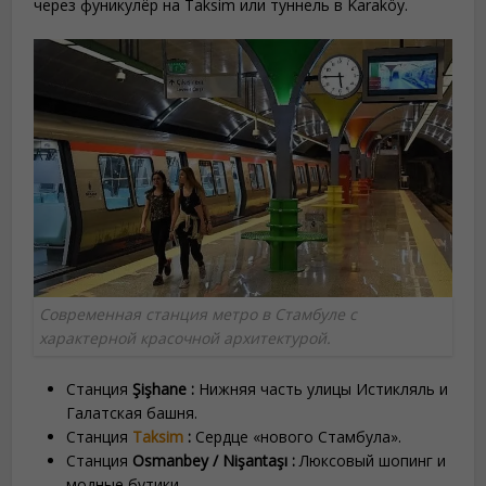
через фуникулёр на Taksim или туннель в Karaköy.
Современная станция метро в Стамбуле с
характерной красочной архитектурой.
Станция
Şişhane :
Нижняя часть улицы Истикляль и
Галатская башня.
Станция
Taksim
:
Сердце «нового Стамбула».
Станция
Osmanbey / Nişantaşı :
Люксовый шопинг и
модные бутики.