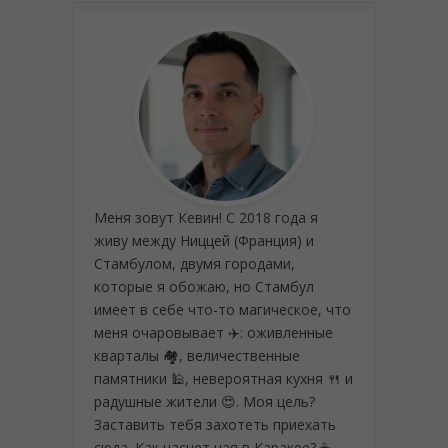
Меня зовут Кевин! С 2018 года я
живу между Ниццей (Франция) и
Стамбулом, двумя городами,
которые я обожаю, но Стамбул
имеет в себе что-то магическое, что
меня очаровывает ✈️: оживленные
кварталы 🏘️, величественные
памятники 🕌, невероятная кухня 🍴 и
радушные жители 😍. Моя цель?
Заставить тебя захотеть приехать
сюда. Как насчет чая в Каракее? ☕