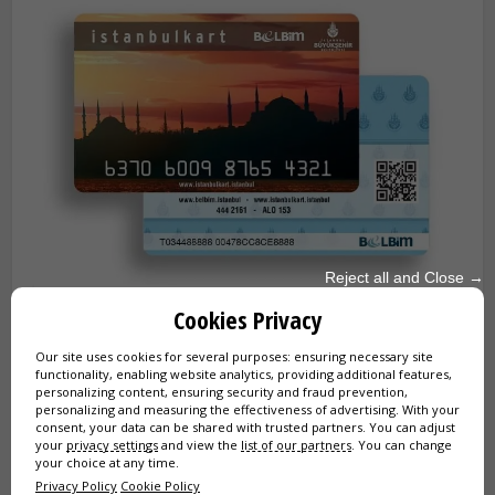
Reject all and Close →
Вот официальная карта Istanbulkart. Это
Cookies Privacy
незаменимый ключ ко всем вашим путешествиям.
Вы можете пополнить ее в автоматах, и одна карта
Our site uses cookies for several purposes: ensuring necessary site
может использоваться для нескольких пассажиров
functionality, enabling website analytics, providing additional features,
personalizing content, ensuring security and fraud prevention,
(до 5 человек).
personalizing and measuring the effectiveness of advertising. With your
consent, your data can be shared with trusted partners. You can adjust
your
privacy settings
and view the
list of our partners
. You can change
your choice at any time.
✈️ Как добраться в центр из аэропортов
Privacy Policy
Cookie Policy