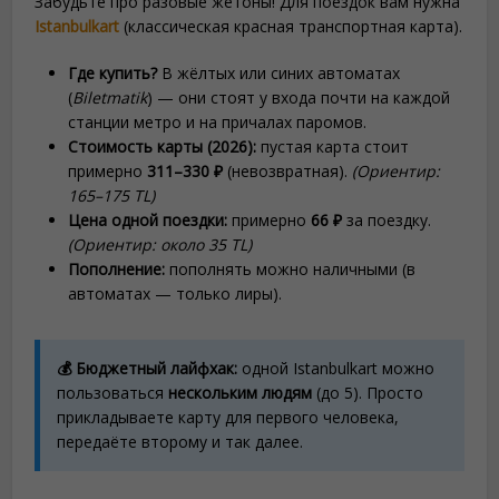
Забудьте про разовые жетоны! Для поездок вам нужна
Istanbulkart
(классическая красная транспортная карта).
Где купить?
В жёлтых или синих автоматах
(
Biletmatik
) — они стоят у входа почти на каждой
станции метро и на причалах паромов.
Стоимость карты (2026):
пустая карта стоит
примерно
311–330 ₽
(невозвратная).
(Ориентир:
165–175 TL)
Цена одной поездки:
примерно
66 ₽
за поездку.
(Ориентир: около 35 TL)
Пополнение:
пополнять можно наличными (в
автоматах — только лиры).
💰 Бюджетный лайфхак:
одной Istanbulkart можно
пользоваться
нескольким людям
(до 5). Просто
прикладываете карту для первого человека,
передаёте второму и так далее.