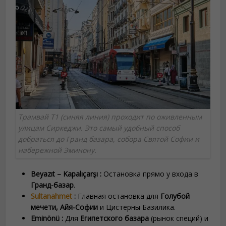
Трамвай T1 (синяя линия) проходит по оживленным
улицам Сиркеджи. Это самый удобный способ
добраться до Гранд базара, собора Святой Софии и
набережной Эминону.
Beyazıt – Kapalıçarşı :
Остановка прямо у входа в
Гранд-базар
.
Sultanahmet
:
Главная остановка для
Голубой
мечети, Айя-Софии
и Цистерны Базилика.
Eminönü :
Для
Египетского базара
(рынок специй) и