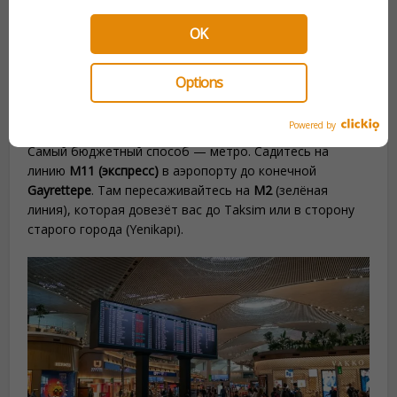
IST и SAW?
OK
Это самый частый вопрос. Вот самые удобные
варианты на 2026 год:
Options
Из нового аэропорта Стамбула (IST)
Powered by
Самый бюджетный способ — метро. Садитесь на
линию
M11 (экспресс)
в аэропорту до конечной
Gayrettepe
. Там пересаживайтесь на
M2
(зелёная
линия), которая довезёт вас до Taksim или в сторону
старого города (Yenikapı).