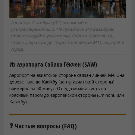
Аэропорт Стамбула (IST) огромный и
ультрасовременный. Не пугайтесь его размеров:
просто следуйте указателям «Metro» (логотип U),
чтобы добраться до скоростной линии M11, идущей в
город.
Из аэропорта Сабиха Гёкчен (SAW)
Аэропорт на азиатской стороне связан линией
M4
. Она
довезёт вас до
Kadıköy
(центр азиатской стороны)
примерно за 50 минут. Оттуда можно сесть на
красивый паром до европейской стороны (Eminönü или
Karaköy).
❓ Частые вопросы (FAQ)