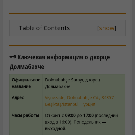
Table of Contents
[
show
]
🗝️ Ключевая информация о дворце
Долмабахче
Официальное
Dolmabahçe Sarayı, дворец
название
Долмабахче
Адрес
Vişnezade, Dolmabahçe Cd., 34357
Beşiktaş/İstanbul, Турция
Часы работы
Открыт с
09:00
до
17:00
(последний
вход в 16:00). Понедельник —
выходной
.