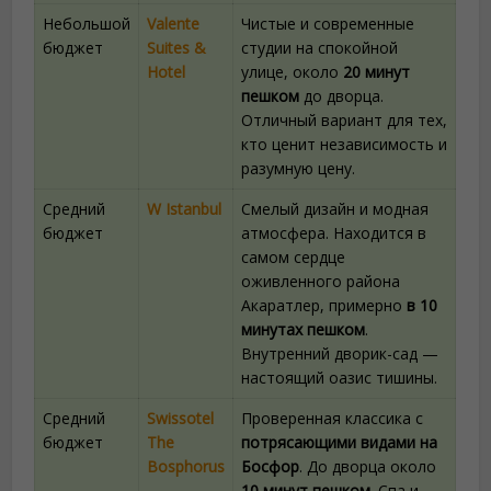
Небольшой
Valente
Чистые и современные
бюджет
Suites &
студии на спокойной
Hotel
улице, около
20 минут
пешком
до дворца.
Отличный вариант для тех,
кто ценит независимость и
разумную цену.
Средний
W Istanbul
Смелый дизайн и модная
бюджет
атмосфера. Находится в
самом сердце
оживленного района
Акаратлер, примерно
в 10
минутах пешком
.
Внутренний дворик-сад —
настоящий оазис тишины.
Средний
Swissotel
Проверенная классика с
бюджет
The
потрясающими видами на
Bosphorus
Босфор
. До дворца около
10 минут пешком
. Спа и