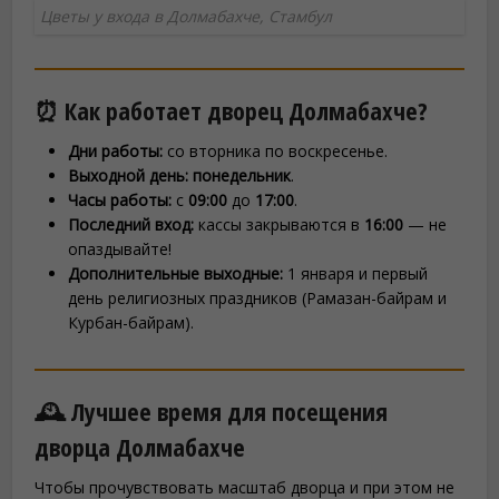
Цветы у входа в Долмабахче, Стамбул
⏰ Как работает дворец Долмабахче?
Дни работы:
со вторника по воскресенье.
Выходной день:
понедельник
.
Часы работы:
с
09:00
до
17:00
.
Последний вход:
кассы закрываются в
16:00
— не
опаздывайте!
Дополнительные выходные:
1 января и первый
день религиозных праздников (Рамазан-байрам и
Курбан-байрам).
🕰️ Лучшее время для посещения
дворца Долмабахче
Чтобы прочувствовать масштаб дворца и при этом не