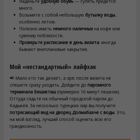
Наденьте
удобную обувь
— гулять придется
много.
Возьмите с собой небольшую
бутылку воды
,
особенно летом.
Полезно иметь
немного наличных
на кофе или
сувенир поблизости.
Проверьте расписание в день визита
: иногда
бывают внеплановые закрытия.
Мой «нестандартный» лайфхак
📢 Мало кто так делает, а зря: после визита не
спешите сразу уходить. Дойдите до
паромного
терминала Бешикташ
(примерно 10 минут пешком).
Оттуда сядьте на обычный городской паром до
Кадыкёя. За несколько турецких лир вы получите
потрясающий вид на дворец Долмабахче с воды
. Это,
на мой взгляд, лучший способ оценить всю его
грандиозность.