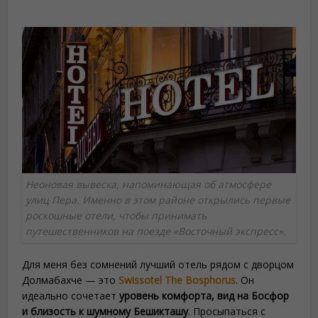
Неоновая вывеска, напоминающая об атмосфере
улиц Пера. Именно в этом районе открылись первые
роскошные отели, чтобы принимать
путешественников на поезде «Восточный экспресс».
Для меня без сомнений лучший отель рядом с дворцом
Долмабахче — это
Swissotel The Bosphorus
. Он
идеально сочетает
уровень комфорта, вид на Босфор
и близость к шумному Бешикташу
. Просыпаться с