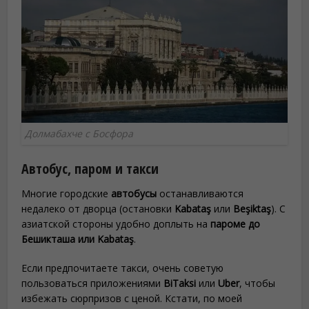
Долмабахче с Босфора
Автобус, паром и такси
Многие городские
автобусы
останавливаются
недалеко от дворца (остановки
Kabataş
или
Beşiktaş
). С
азиатской стороны удобно доплыть на
пароме до
Бешикташа или Kabataş
.
Если предпочитаете такси, очень советую
пользоваться приложениями
BiTaksi
или
Uber
, чтобы
избежать сюрпризов с ценой. Кстати, по моей