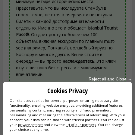
минимум четыре исторических места.
Представьте, что вы исследуете Стамбул в
своем темпе, не стоя в очередях и не покупая
билеты к каждой достопримечательности
отдельно. Именно это и обещает
Istanbul Tourist
Pass®
. Он дает доступ к более чем 100
объектам, включая экскурсии по главным must-
see (например, Топкапы!), волшебный круиз по
Босфору и многое другое. Вы не стоите в
очереди — вы просто
наслаждаетесь
. Это ключ
к путешествию без стресса и с максимумом
впечатлений.
Reject all and Close →
Cookies Privacy
Забронируйте Istanbul Tourist Pass
Our site uses cookies for several purposes: ensuring necessary site
онлайн (скидка до 20%)
functionality, enabling website analytics, providing additional features,
Доступ к 100+
personalizing content, ensuring security and fraud prevention,
достопримечательностям и
personalizing and measuring the effectiveness of advertising. With your
consent, your data can be shared with trusted partners. You can adjust
билетам без очереди
your
privacy settings
and view the
list of our partners
. You can change
your choice at any time.