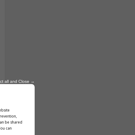
ct all and Close →
ebsite
prevention,
can be shared
You can