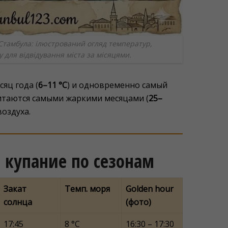
Стамбула: ілюстрований огляд температур,
су для відвідування міста за місяцями.
яц года (
6–11 °C
) и одновременно самый
итаются самыми жаркими месяцами (
25–
воздуха.
 купание по сезонам
Закат
Темп. моря
Golden hour
солнца
(фото)
17:45
8 °C
16:30 – 17:30