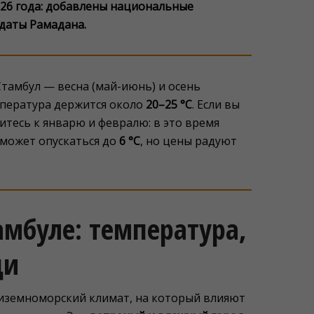
026 года: добавлены национальные
 даты Рамадана.
Стамбул — весна (май-июнь) и осень
емпература держится около
20–25 °C
. Если вы
итесь к январю и февралю: в это время
 может опускаться до
6 °C
, но цены радуют
тамбуле: температура,
ди
диземноморский климат, на который влияют