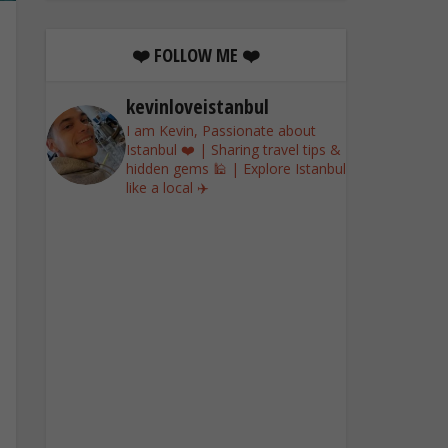
❤️ FOLLOW ME ❤️
kevinloveistanbul
I am Kevin, Passionate about
Istanbul ❤️ | Sharing travel tips &
hidden gems 🕌 | Explore Istanbul
like a local ✈️