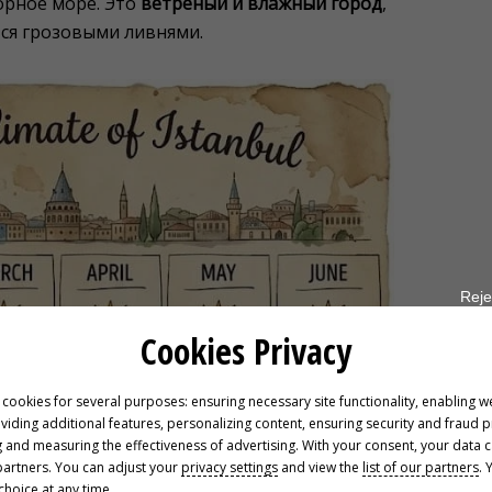
орное море. Это
ветреный и влажный город
,
ся грозовыми ливнями.
Reje
Cookies Privacy
 cookies for several purposes: ensuring necessary site functionality, enabling w
oviding additional features, personalizing content, ensuring security and fraud 
 and measuring the effectiveness of advertising. With your consent, your data 
partners. You can adjust your
privacy settings
and view the
list of our partners
. 
hoice at any time.