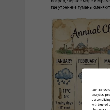
Босфор, Черное море и Мрам
где утренние туманы сменяют
Our site uses
analytics, pr
personalizing
with trusted 
change your c