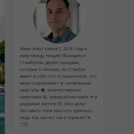
Меня зовут Кевин! С 2018 года я
живу между Ниццей (Франция) и
Стамбулом, двумя городами,
которые я обожаю, но Стамбул
имеет в себе что-то магическое, что
меня очаровывает ✈️: оживленные
кварталы 🏘️, величественные
памятники 🕌, невероятная кухня 🍴 и
радушные жители 😍. Моя цель?
Заставить тебя захотеть приехать
сюда. Как насчет чая в Каракее? ☕
🇹🇷