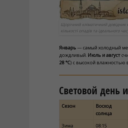
Щорічний кліматичний довідник 
кількості опадів та ідеального ча
Январь
— самый холодный мес
дождливый.
Июль и август
сч
28 °C
) с высокой влажностью 
Световой день и
Сезон
Восход
солнца
Зима
08:15