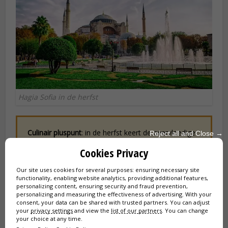
Hagia Sofia in de herfst
Culinair pluspunt
: in de herfst keert de overvloedige
Reject all and Close →
visvangst op de Bosporus terug. Een perfecte
Cookies Privacy
periode om
verse vis
te proeven in de restaurants
aan het water, onder een prachtig gouden
Our site uses cookies for several purposes: ensuring necessary site
avondlicht.
functionality, enabling website analytics, providing additional features,
personalizing content, ensuring security and fraud prevention,
personalizing and measuring the effectiveness of advertising. With your
consent, your data can be shared with trusted partners. You can adjust
your
privacy settings
and view the
list of our partners
. You can change
your choice at any time.