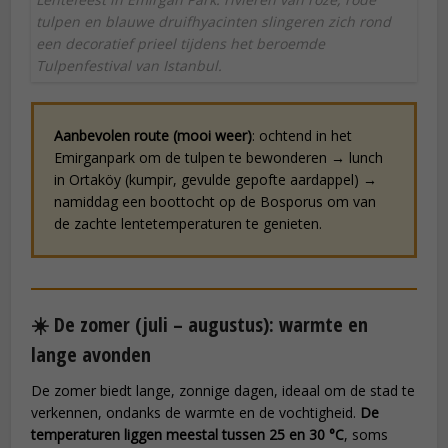
tulpen en blauwe druifhyacinten slingeren zich rond
een decoratief prieel tijdens het beroemde
Tulpenfestival van Istanbul.
Aanbevolen route (mooi weer)
: ochtend in het
Emirganpark om de tulpen te bewonderen → lunch
in Ortaköy (kumpir, gevulde gepofte aardappel) →
namiddag een boottocht op de Bosporus om van
de zachte lentetemperaturen te genieten.
☀️ De zomer (juli – augustus): warmte en
lange avonden
De zomer biedt lange, zonnige dagen, ideaal om de stad te
verkennen, ondanks de warmte en de vochtigheid.
De
temperaturen liggen meestal tussen 25 en 30 °C
, soms