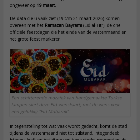
ongeveer op
19 maart
.
De data die u vaak ziet (19 t/m 21 maart 2026) komen
overeen met het
Ramazan Bayramı
(Eid al-Fitr): de drie
officiële feestdagen die het einde van de vastenmaand en
het grote feest markeren.
Een schitterende mozaïek van handgemaakte Turkse
lampen siert deze Eid-wenskaart, met de wens voor
een gelukkig “Eid Mubarak”.
In tegenstelling tot wat vaak wordt gedacht, komt de stad
tijdens de vastenmaand niet tot stilstand. Integendeel:
Istanbul leeft op het ritme van twee sterke momenten: de