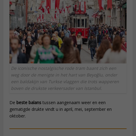
De iconische nostalgische rode tram baant zich een
weg door de menigte in het hart van Beyoğlu, onder
een baldakijn van Turkse vlaggen die trots wapperen
boven de drukste verkeersader van Istanbul.
De
beste balans
tussen aangenaam weer en een
gematigde drukte vindt u in april, mei, september en
oktober.