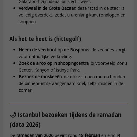
Galataport zijn ideaal bij slecht weer.
Verdwaal in de Grote Bazaar
: deze “stad in de stad” is
volledig overdekt, zodat u urenlang kunt rondlopen en
shoppen.
Als het te heet is (hittegolf)
Neem de veerboot op de Bosporus
: de zeebries zorgt
voor natuurlijke verkoeling.
Zoek de airco op in shoppingcentra
: bijvoorbeeld Zorlu
Center, Kanyon of İstinye Park.
Bezoek de moskeeën
: de dikke stenen muren houden
de binnenruimte aangenaam koel, zelfs midden in de
zomer.
🌙 Istanbul bezoeken tijdens de ramadan
(data 2026)
De
ramadan van 2026
begint rond
18 februari
en eindigt