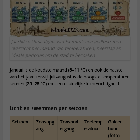
Jaarlijkse klimaatgids van Istanbul: een geïllustreerd
overzicht per maand van temperaturen, neerslag en
ideale periodes om de stad te bezoeken
Januari
is de koudste maand (
6–11 °C
) en ook de natste
van het jaar, terwijl
juli–augustus
de hoogste temperaturen
kennen (
25–28 °C
) met een duidelijke luchtvochtigheid.
Licht en zwemmen per seizoen
Seizoen
Zonsopg
Zonsond
Zeetemp
Golden
ang
ergang
eratuur
hour
(foto)