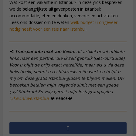
Wat kost een vakantie in Istanbul? In deze gids bespreken
we de
belangrijkste uitgavenposten
in Istanbul:
accommodatie, eten en drinken, vervoer en activiteiten.
Lees ons dossier om te weten
welk budget u ongeveer
nodig heeft voor een reis naar Istanbul
.
📢
Transparante noot van Kevin:
dit artikel bevat affiliate
links naar een partner die ik zelf gebruik (GetYourGuide).
Voor u blijft de prijs exact hetzelfde, maar als u via deze
links boekt, steunt u rechtstreeks mijn werk en helpt u
mij om deze gratis Istanbul-gidsen te blijven maken. Uw
bezoeken betalen mijn volgende
simit
met een goede
çay
! Shukran! En volg gerust mijn Instagrampagina
@kevinloveistanbul
❤️
Peace
❤️