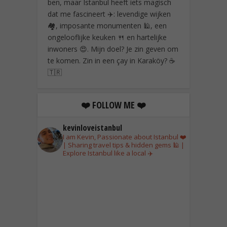
ben, maar Istanbul heeft iets magisch
dat me fascineert ✈️: levendige wijken
🏘️, imposante monumenten 🕌, een
ongelooflijke keuken 🍴 en hartelijke
inwoners 😍. Mijn doel? Je zin geven om
te komen. Zin in een çay in Karaköy? ☕
🇹🇷
❤️ FOLLOW ME ❤️
kevinloveistanbul
I am Kevin, Passionate about Istanbul ❤️
| Sharing travel tips & hidden gems 🕌 |
Explore Istanbul like a local ✈️