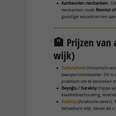
Aanbevolen neobanken
: Om
neobanken zoals
Revolut o
gunstige wisselkoersen aan
🏨 Prijzen van
wijk)
Sultanahmet
(historisch cen
tweepersoonskamer. Dit is d
praktisch om te bezoeken m
Beyoğlu / Karaköy
(hippe wij
kwaliteitverhouding, levend
Kadıköy
(Aziatische oever) :
betaalbare wijk, ideaal als u 