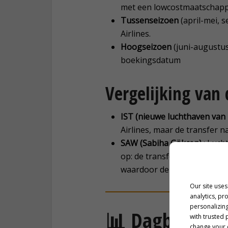
met een lowcostmaatschappi
Tussenseizoen
(april-mei, 
Airlines.
Hoogseizoen
(juni-augustus
boekingsdatum
Vergelijking van
IST (nieuwe luchthaven van 
Airlines, maar de transfer 
SAW (Sabiha Gökçen)
: Luch
op: de transfer is langer en
waardoor de besparing op h
Our site uses
analytics, pr
personalizing
📊
Dagbudget t
with trusted 
change your c