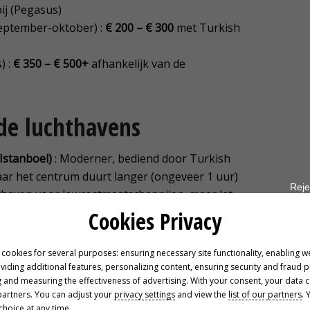
j (Pegasus)
september-oktober) :
€ 200 – € 300
met Turkish
) :
€ 350 – € 500+
afhankelijk van de
 de luchthavens
Istanboel)
: Moderner, bediend door Turkish
naar het centrum duurt langer (ongeveer 1 uur)
Reje
thaven voor lowcostmaatschappijen, maar let
 duurder (ongeveer € 30-40 met de taxi),
Cookies Privacy
et ticket kan verdwijnen
 cookies for several purposes: ensuring necessary site functionality, enabling w
oviding additional features, personalizing content, ensuring security and fraud 
 and measuring the effectiveness of advertising. With your consent, your data 
er plaatse
partners. You can adjust your
privacy settings
and view the
list of our partners
. 
hoice at any time.