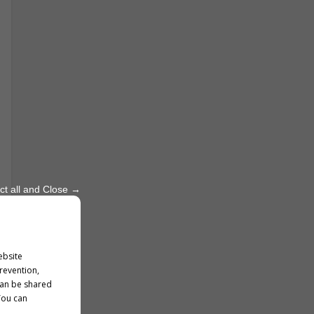
ct all and Close →
ebsite
prevention,
can be shared
You can