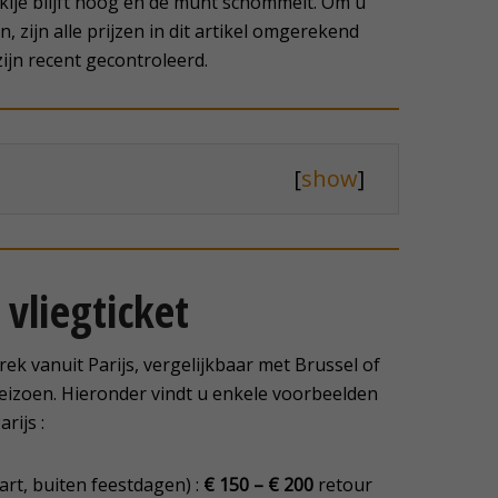
urkije blijft hoog en de munt schommelt. Om u
, zijn alle prijzen in dit artikel omgerekend
zijn recent gecontroleerd.
[
show
]
 vliegticket
trek vanuit Parijs, vergelijkbaar met Brussel of
eizoen. Hieronder vindt u enkele voorbeelden
rijs :
t, buiten feestdagen) :
€ 150 – € 200
retour