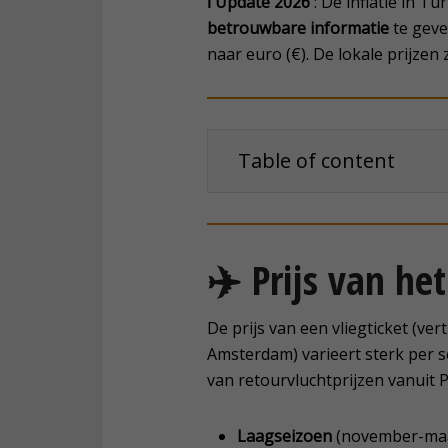
ℹ️ Update 2026
: De inflatie in T
betrouwbare informatie
te geven
naar euro (€). De lokale prijzen 
Table of content
✈️
Prijs van het
De prijs van een vliegticket (ver
Amsterdam) varieert sterk per s
van retourvluchtprijzen vanuit Pa
Laagseizoen
(november-maar