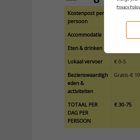
Privacy Polic
Kostenpost per
Eco-budge
persoon
(rugzakrei
Accommodatie
€ 20-45
Eten & drinken
€ 10-15
Lokaal vervoer
€ 0-5
Bezienswaardigh
Gratis-€ 10
eden &
activiteiten
TOTAAL PER
€ 30-75
DAG PER
PERSOON