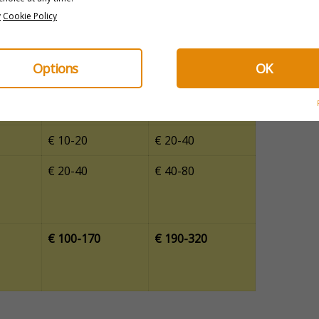
y
Cookie Policy
t
Comfortbudget
Verwenbudget
ziger)
(standaard)
(hoger segment)
Options
OK
€ 45-75
€ 90-150
€ 25-35
€ 40-60
€ 10-20
€ 20-40
€ 20-40
€ 40-80
€ 100-170
€ 190-320