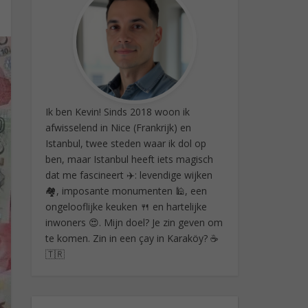
Ik ben Kevin! Sinds 2018 woon ik
afwisselend in Nice (Frankrijk) en
Istanbul, twee steden waar ik dol op
ben, maar Istanbul heeft iets magisch
dat me fascineert ✈️: levendige wijken
🏘️, imposante monumenten 🕌, een
ongelooflijke keuken 🍴 en hartelijke
inwoners 😍. Mijn doel? Je zin geven om
te komen. Zin in een çay in Karaköy? ☕
🇹🇷