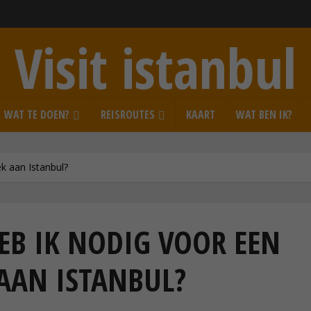
Visit istanbul
WAT TE DOEN?
REISROUTES
KAART
WAT BEN IK?
k aan Istanbul?
EB IK NODIG VOOR EEN
AAN ISTANBUL?