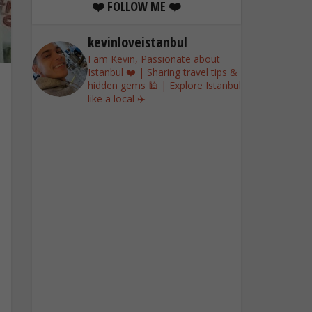
❤️ FOLLOW ME ❤️
kevinloveistanbul
I am Kevin, Passionate about
Istanbul ❤️ | Sharing travel tips &
hidden gems 🕌 | Explore Istanbul
like a local ✈️