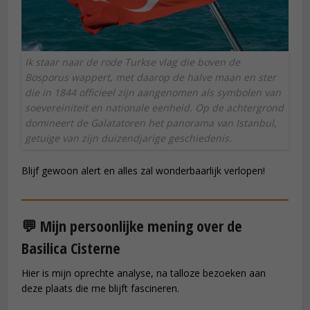
Ik staar naar de rode Turkse vlag die boven de
Bosporus wappert, met daarop de halve maan en ster
die in 1844 officieel zijn aangenomen als symbolen van
soevereiniteit en nationale eenheid. Op de achtergrond
domineert de Galatatoren het panorama van Istanbul,
getuige van zijn duizendjarige geschiedenis.
Blijf gewoon alert en alles zal wonderbaarlijk verlopen!
💬 Mijn persoonlijke mening over de
Basilica Cisterne
Hier is mijn oprechte analyse, na talloze bezoeken aan
deze plaats die me blijft fascineren.