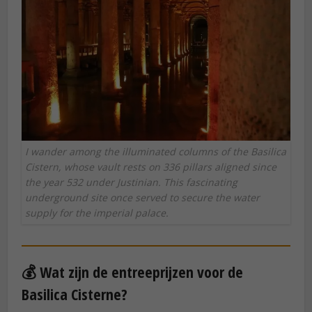
I wander among the illuminated columns of the Basilica
Cistern, whose vault rests on 336 pillars aligned since
the year 532 under Justinian. This fascinating
underground site once served to secure the water
supply for the imperial palace.
💰 Wat zijn de entreeprijzen voor de
Basilica Cisterne?