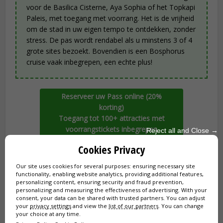
voor de Basilica Cisterne, Aya Sophia of het Topkapi
Paleis, met toegang met voorrang. Het is de vrijheid
om de stad in uw eigen tempo te ontdekken, zonder
stress. De pas wordt rendabel als u minstens 3 of 4
grote sites bezoekt. Bovendien is een Bosphorus
cruise vaak inbegrepen, een echte plus!
Reserveer uw Pass online (20%
korting)
Toegang tot 100+ attracties met
voorrangstickets inbegrepen
Reject all and Close →
Cookies Privacy
Our site uses cookies for several purposes: ensuring necessary site
🔍 Diensten en praktische tips
functionality, enabling website analytics, providing additional features,
personalizing content, ensuring security and fraud prevention,
Kledingvoorschriften en gedragsregels
personalizing and measuring the effectiveness of advertising. With your
consent, your data can be shared with trusted partners. You can adjust
your
privacy settings
and view the
list of our partners
. You can change
In tegenstelling tot moskeeën, is er
geen strikte
your choice at any time.
kledingcode
voor de Basilica Cisterne. De plaats is echter