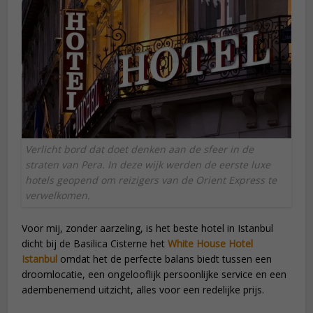
Verlicht bord dat doet denken aan de sfeer in de
straten van Pera. In deze wijk werden de eerste luxe
hotels geopend om reizigers van de Orient Express te
verwelkomen.
Voor mij, zonder aarzeling, is het beste hotel in Istanbul
dicht bij de Basilica Cisterne het
White House Hotel
Istanbul
omdat het de perfecte balans biedt tussen een
droomlocatie, een ongelooflijk persoonlijke service en een
adembenemend uitzicht, alles voor een redelijke prijs.