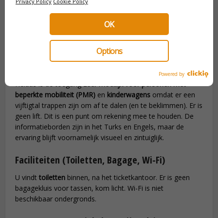
Privacy Policy
Cookie Policy
koel en vochtig, zelfs in de zomer, neem een jasje mee.
Het belangrijkste is om de
stilte
te respecteren om de
OK
magische sfeer te behouden.
Toegankelijkheid (minder validen,
Options
kinderwagens, gevoeligheden)
Powered by
Helaas is de toegang
zeer moeilijk voor personen met
beperkte mobiliteit (PMR)
en
kinderwagens
omdat er een
vijftigtal trappen zijn om af te dalen (en te beklimmen). Er is
geen lift. Dit is een punt om rekening mee te houden. De
informatieborden zijn in het Turks en Engels, maar de
ervaring blijft voornamelijk visueel en zintuiglijk.
Faciliteiten (Toiletten, Bagage, Wi-Fi)
U vindt
toiletten
binnen, na het ticketkantoor. Er is geen
bagagekluis voor tassen, kom licht. Wi-Fi is niet
beschikbaar ondergronds.