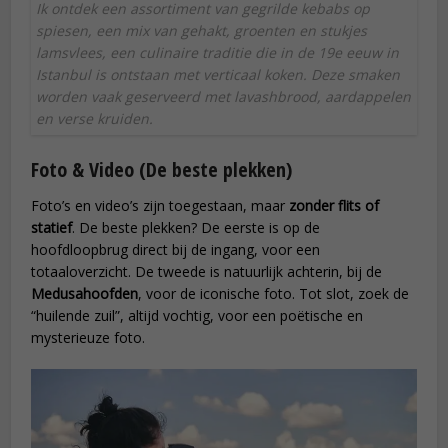
Ik ontdek een assortiment van gegrilde kebabs op
spiesen, een mix van gehakt, groenten en stukjes
lamsvlees, een culinaire traditie die in de 19e eeuw in
Istanbul is ontstaan met verticaal koken. Deze smaken
worden vaak geserveerd met lavashbrood, aardappelen
en verse kruiden.
Foto & Video (De beste plekken)
Foto’s en video’s zijn toegestaan, maar
zonder flits of
statief
. De beste plekken? De eerste is op de
hoofdloopbrug direct bij de ingang, voor een
totaaloverzicht. De tweede is natuurlijk achterin, bij de
Medusahoofden
, voor de iconische foto. Tot slot, zoek de
“huilende zuil”, altijd vochtig, voor een poëtische en
mysterieuze foto.