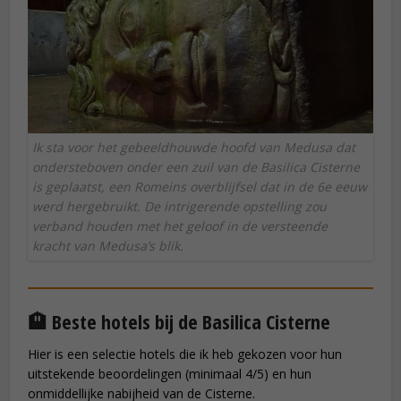
Ik sta voor het gebeeldhouwde hoofd van Medusa dat
ondersteboven onder een zuil van de Basilica Cisterne
is geplaatst, een Romeins overblijfsel dat in de 6e eeuw
werd hergebruikt. De intrigerende opstelling zou
verband houden met het geloof in de versteende
kracht van Medusa’s blik.
🏨 Beste hotels bij de Basilica Cisterne
Hier is een selectie hotels die ik heb gekozen voor hun
uitstekende beoordelingen (minimaal 4/5) en hun
onmiddellijke nabijheid van de Cisterne.