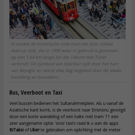
Ik ontdek de historische rode tram die door Istiklal
Avenue rijdt, die in 1990 weer in gebruik is genomen
op een 1,64 km lange lijn die Taksim met Tünel
verbindt. Dit symbool van Istanbul rijdt door het hart
van Beyoğlu en wordt elke dag begeleid door de lokale
bevolking en bezoekers.
Bus, Veerboot en Taxi
Veel bussen bedienen het Sultanahmetplein. Als u vanaf de
Aziatische kant komt, is de veerboot naar Eminönü gevolgd
door een korte wandeling of een halte met tram T1 een
zeer aangename optie. Voor taxi’s raad ik u aan de apps
BiTaksi
of
Uber
te gebruiken om oplichting met de meter