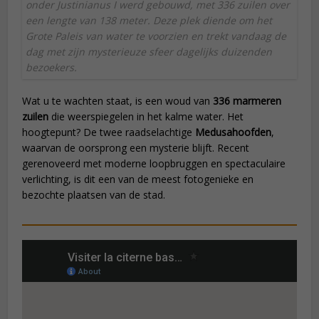
onder Justinianus I werd gebouwd, met 336 zuilen over
een lengte van 138 meter. Deze plek diende om het
Grote Paleis van water te voorzien en trekt vandaag de
dag met zijn mysterieuze sfeer dagelijks duizenden
bezoekers.
Wat u te wachten staat, is een woud van
336 marmeren
zuilen
die weerspiegelen in het kalme water. Het
hoogtepunt? De twee raadselachtige
Medusahoofden
,
waarvan de oorsprong een mysterie blijft. Recent
gerenoveerd met moderne loopbruggen en spectaculaire
verlichting, is dit een van de meest fotogenieke en
bezochte plaatsen van de stad.