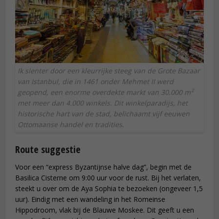
Ik slenter door een kleurrijke steeg van de Grote Bazaar
van Istanbul, die in 1461 onder Mehmet II werd
geopend, een enorme overdekte markt van 30.000 m²
met meer dan 4.000 winkels. Dit winkelparadijs, het
historische hart van de stad, belichaamt vijf eeuwen
Ottomaanse handel en tradities.
Route suggestie
Voor een “express Byzantijnse halve dag”, begin met de
Basilica Cisterne om 9:00 uur voor de rust. Bij het verlaten,
steekt u over om de Aya Sophia te bezoeken (ongeveer 1,5
uur). Eindig met een wandeling in het Romeinse
Hippodroom, vlak bij de Blauwe Moskee. Dit geeft u een