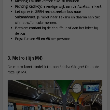
Richting Taksim:
vertrek elke 30 minuten.
Richting Kadıköy:
levendige wijk aan de Aziatische kant.
Let op:
er is
GEEN rechtstreekse bus naar
Sultanahmet
. Je moet naar Taksim en daarna een taxi
of metro/funicular nemen.
Betalen:
contant
bij de chauffeur of aan het loket bij
de bus.
Prijs:
Tussen
€5 en €8
per persoon
3. Metro (lijn M4)
De metro komt eindelijk tot aan Sabiha Gökçen! Dat is de
roze lijn M4.