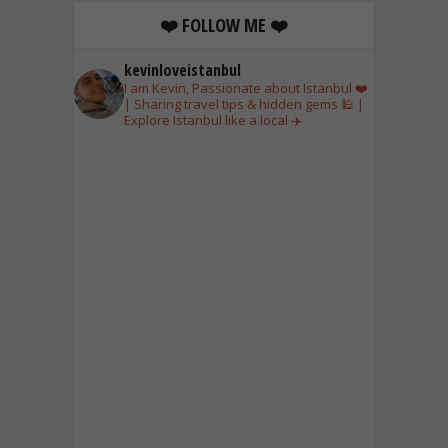
❤️ FOLLOW ME ❤️
kevinloveistanbul
I am Kevin, Passionate about Istanbul ❤️
| Sharing travel tips & hidden gems 🕌 |
Explore Istanbul like a local ✈️