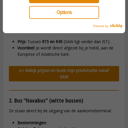
Options
Privétransfer per busje (type Mercedes) voor ritten
Powered by
tussen de luchthaven en het hotel in Istanbul.
Prijs:
Tussen
€15 en €45
(SAW ligt verder dan IST).
Voordeel:
Je wordt direct afgezet bij je hotel, aan de
Europese of Aziatische kant.
👉 Bekijk prijzen en boek mijn privéshuttle vanaf
SAW
2. Bus “Havabus” (witte bussen)
Ze staan direct bij de uitgang van de aankomstterminal.
Bestemmingen: