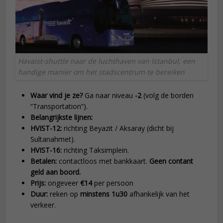
Havaist-shuttle naar de luchthaven van Istanbul, een
handige manier om het stadscentrum te bereiken
Waar vind je ze?
Ga naar niveau
-2
(volg de borden
“Transportation”).
Belangrijkste lijnen:
HVIST-12:
richting Beyazit / Aksaray (dicht bij
Sultanahmet).
HVIST-16:
richting Taksimplein.
Betalen:
contactloos met bankkaart.
Geen contant
geld aan boord.
Prijs:
ongeveer
€14
per persoon
Duur:
reken op
minstens 1u30
afhankelijk van het
verkeer.