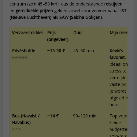
centrum (zo’n 45–50 km), dus de onderstaande
reistijden
en
gemiddelde prijzen
gelden zowel voor vervoer vanaf
IST
(Nieuwe Luchthaven)
als
SAW (Sabiha Gökçen)
.
Vervoersmiddel
Prijs
Duur
Mijn mening
(ongeveer)
Privéshuttle
~15-50 €
45–60 min
Kevin’s
⭐⭐⭐⭐⭐
favoriet.
Ideaal om
stress te
vermijden:
vaste prijs en
je wordt
afgezet bij je
hotel.
Bus (Havaist /
~14 €
90–120 min
Top voor
Havabus)
kleine
⭐⭐⭐
budgetten en
solo-reizigers