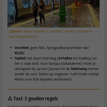
Caption
: Metro station in Istanbul: modern platform
and stopped train.
Voordeel:
geen files. Spotgoedkoop (minder dan
€0,65
).
Nadeel:
het duurt héél lang (
24 haltes
tot Kadıköy) en
het is vaak druk. Voor Europa (Sultanahmet) moet je
uitstappen bij
Ayrılık Çeşmesi
en de
Marmaray
nemen
(onder de zee). Reken op ongeveer 1u45 totale reistijd.
Alleen voor licht bepakte avonturiers!
⚠️ Taxi: 3 gouden regels
Ik krijg vaak berichten van reizigers die teleurgesteld zijn in