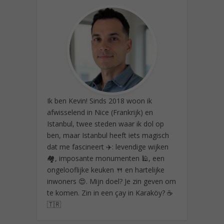
Ik ben Kevin! Sinds 2018 woon ik
afwisselend in Nice (Frankrijk) en
Istanbul, twee steden waar ik dol op
ben, maar Istanbul heeft iets magisch
dat me fascineert ✈️: levendige wijken
🏘️, imposante monumenten 🕌, een
ongelooflijke keuken 🍴 en hartelijke
inwoners 😍. Mijn doel? Je zin geven om
te komen. Zin in een çay in Karaköy? ☕
🇹🇷