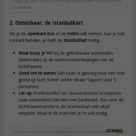
Vliegtuig van Turkish Airlines tijdens een vlucht boven
de wolken.
2. Onmisbaar: de IstanbulKart
Als je de
openbare bus
of de
metro
wilt nemen, kun je niet
contant betalen. Je hebt de
IstanbulKart
nodig.
Waar koop je ’m?
Bij de gele/blauwe automaten
(Biletmatik) op de aankomstverdiepingen van de
luchthavens.
Goed om te weten:
Eén kaart is genoeg voor een hele
groep (je kunt 5 keer achter elkaar ‘tappen’ voor 5
personen).
Let op:
Privétransfers en
Havaist
-bussen accepteren
vaak contactloos betalen met bankkaart, dus voor de
luchthaventransfer is de IstanbulKart niet altijd
verplicht. Maar in de stad heb je ’m wél nodig.