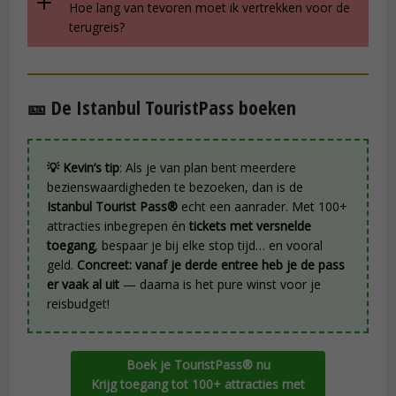
Hoe lang van tevoren moet ik vertrekken voor de
terugreis?
🎫 De Istanbul TouristPass boeken
💡 Kevin’s tip
: Als je van plan bent meerdere
bezienswaardigheden te bezoeken, dan is de
Istanbul Tourist Pass®
echt een aanrader. Met 100+
attracties inbegrepen én
tickets met versnelde
toegang
, bespaar je bij elke stop tijd… en vooral
geld.
Concreet: vanaf je derde entree heb je de pass
er vaak al uit
— daarna is het pure winst voor je
reisbudget!
Boek je TouristPass® nu
Krijg toegang tot 100+ attracties met