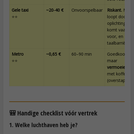
Gele taxi
~20-40 €
Onvoorspelbaar
Riskant.
Mete
⭐⭐
loopt door,
oplichting
komt vaak
voor, en
taalbarrière.
Metro
~0,65 €
60–90 min
Goedkoop
⭐⭐
maar
vermoeiend
met koffers
(overstappen)
🎒 Handige checklist vóór vertrek
1. Welke luchthaven heb je?