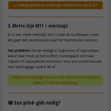
👉 Bekijk prijzen en boek mijn Havaist-bus vanaf IST
3. Metro (lijn M11 + overstap)
Er is een snelle metrolijn (M11) naar de luchthaven, maar
die gaat niet
rechtstreeks
naar het toeristische centrum.
Het probleem:
De lijn eindigt in
Kağıthane
of
Gayrettepe
.
Vanaf daar moet je met koffers overstappen om naar
Taksim of Sultanahmet te komen. Voor een eerste bezoek
met veel bagage raad ik dit af.
Bekijk ons volledige dossier over railvervoer in Istanbul
(Metro, Tram en Marmaray)
📅 Een privé-gids nodig?