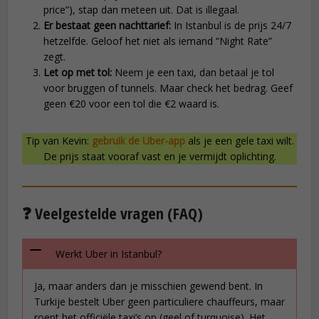
price”), stap dan meteen uit. Dat is illegaal.
Er bestaat geen nachttarief:
In Istanbul is de prijs 24/7
hetzelfde. Geloof het niet als iemand “Night Rate”
zegt.
Let op met tol:
Neem je een taxi, dan betaal je tol
voor bruggen of tunnels. Maar check het bedrag. Geef
geen €20 voor een tol die €2 waard is.
Tip van Kevin:
gebruik de Uber-app
als je een gele taxi wilt.
De prijs staat vooraf vast en je vermijdt oplichting.
❓ Veelgestelde vragen (FAQ)
Werkt Uber in Istanbul?
Ja, maar anders dan je misschien gewend bent. In
Turkije bestelt Uber geen particuliere chauffeurs, maar
roept het officiële taxi’s op (geel of turquoise). Het