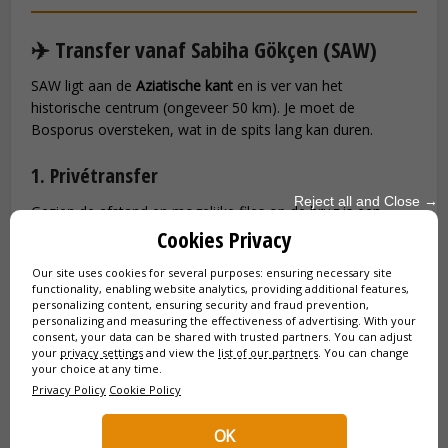
✈️ Transfer vanaf Sabiha Gökçen (SAW)
SAW ligt aan de
Aziatische kant
en is ver van het
historische centrum (ongeveer 50 km). Je moet de
Bosporus oversteken, wat in de spits lang kan duren.
1. Privétransfer
Reject all and Close →
Gezien de afstand en mogelijke files op de brug is een
Cookies Privacy
vaste prijs geruststellend. De meter van een taxi kan flink
oplopen als je 1 uur vaststaat in het verkeer.
Our site uses cookies for several purposes: ensuring necessary site
functionality, enabling website analytics, providing additional features,
personalizing content, ensuring security and fraud prevention,
personalizing and measuring the effectiveness of advertising. With your
consent, your data can be shared with trusted partners. You can adjust
your
privacy settings
and view the
list of our partners
. You can change
your choice at any time.
Privacy Policy
Cookie Policy
OK