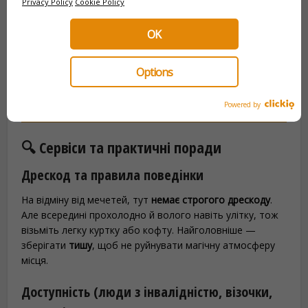
Privacy Policy
Cookie Policy
OK
Забронюйте свій Pass онлайн
(знижка 20%)
Options
Доступ до 100+ атракцій із
квитками без черги
Powered by
🔍 Сервіси та практичні поради
Дрескод та правила поведінки
На відміну від мечетей, тут
немає строгого дрескоду
.
Але всередині прохолодно й волого навіть улітку, тож
візьміть легку куртку або кофту. Найголовніше —
зберігати
тишу
, щоб не руйнувати магічну атмосферу
місця.
Доступність (люди з інвалідністю, візочки,