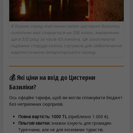
Я блукаю серед освітлених колон цистерни Базиліка,
склепіння якої спирається на 336 колон, вирівняних
ще в 532 році за часів Юстиніана. Ця захоплююча
підземна споруда колись слугувала для забезпечення
водопостачання імператорського палацу.
💰 Які ціни на вхід до Цистерни
Базиліки?
Ось офіційні тарифи, щоб ви могли спланувати бюджет
без неприємних сюрпризів.
Повна вартість:
1000 TL
(приблизно 1 000 ₴).
Пільгові квитки:
знижки існують для громадян
Туреччини, але не для іноземних туристів.