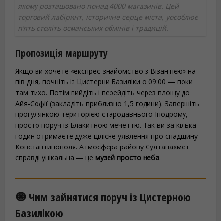
якому розташовано понад 4000 магазинів. Цей
торговий лабіринт, історичне серце міста, уособлює
п’ять століть османських обмінів і традицій.
Пропозиція маршруту
Якщо ви хочете «експрес-знайомство з Візантією» на
пів дня, почніть із Цистерни Базиліки о 09:00 — поки
там тихо. Потім вийдіть і перейдіть через площу до
Айя-Софії (закладіть приблизно 1,5 години). Завершіть
прогулянкою територією стародавнього Іподрому,
просто поруч із Блакитною мечеттю. Так ви за кілька
годин отримаєте дуже цілісне уявлення про спадщину
Константинополя. Атмосфера району Султанахмет
справді унікальна — це
музей просто неба
.
🧿 Чим зайнятися поруч із Цистерною
Базилікою