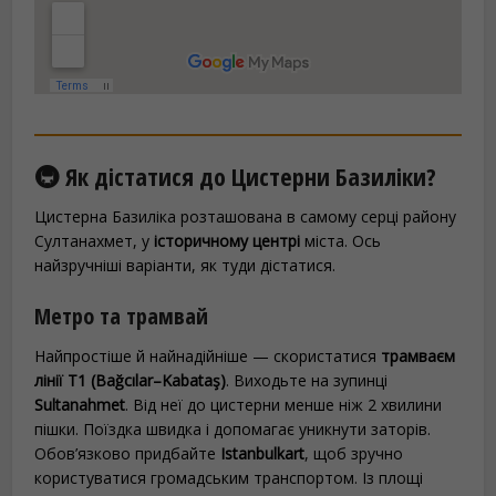
🚇 Як дістатися до Цистерни Базиліки?
Цистерна Базиліка розташована в самому серці району
Султанахмет, у
історичному центрі
міста. Ось
найзручніші варіанти, як туди дістатися.
Метро та трамвай
Найпростіше й найнадійніше — скористатися
трамваєм
лінії T1 (Bağcılar–Kabataş)
. Виходьте на зупинці
Sultanahmet
. Від неї до цистерни менше ніж 2 хвилини
пішки. Поїздка швидка і допомагає уникнути заторів.
Обов’язково придбайте
Istanbulkart
, щоб зручно
користуватися громадським транспортом. Із площі