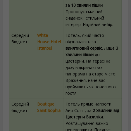
за
10 хвилин пішки
.
Пропонує смачний
сніданок і стильний
інтер’єр. Надійний вибір.
Середній
White
Готель, який часто
бюджет
House Hotel
відзначають за
Istanbul
винятковий сервіс
. Лише
3
хвилини пішки
до
цистерни. На терасі на
даху відкривається
панорама на старе місто.
Враження, наче вас
приймають як почесного
гостя.
Середній
Boutique
Готель прямо напроти
бюджет
Saint Sophia
Айя-Софії, за
2 хвилини від
Цистерни Базиліки
.
Розташування важко
перевершити. Поєднує