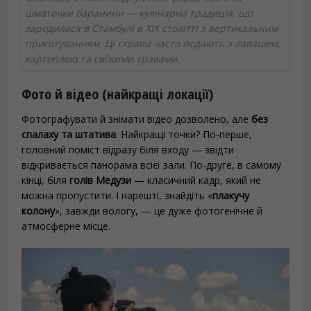
шматочки баранини — кулінарна традиція, що
зародилася в Стамбулі в XIX столітті з вертикальним
приготуванням. Ці страви часто подають з лавашем,
картоплею та свіжими травами.
Фото й відео (найкращі локації)
Фотографувати й знімати відео дозволено, але
без
спалаху та штатива
. Найкращі точки? По-перше,
головний поміст відразу біля входу — звідти
відкривається панорама всієї зали. По-друге, в самому
кінці, біля
голів Медузи
— класичний кадр, який не
можна пропустити. І нарешті, знайдіть «
плакучу
колону
», завжди вологу, — це дуже фотогенічне й
атмосферне місце.