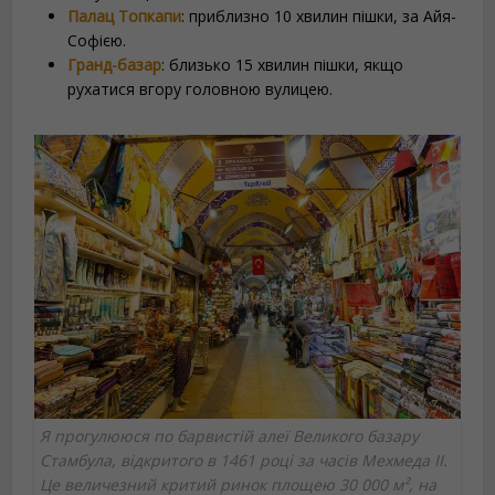
Палац Топкапи
: приблизно 10 хвилин пішки, за Айя-
Софією.
Гранд-базар
: близько 15 хвилин пішки, якщо
рухатися вгору головною вулицею.
Я прогулююся по барвистій алеї Великого базару
Стамбула, відкритого в 1461 році за часів Мехмеда II.
Це величезний критий ринок площею 30 000 м², на