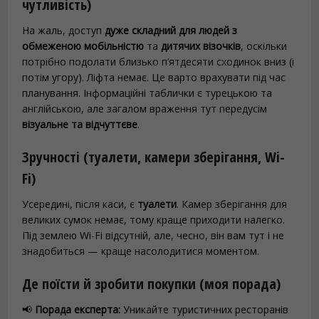
чутливість)
На жаль, доступ
дуже складний для людей з
обмеженою мобільністю
та
дитячих візочків
, оскільки
потрібно подолати близько п’ятдесяти сходинок вниз (і
потім угору). Ліфта немає. Це варто врахувати під час
планування. Інформаційні таблички є турецькою та
англійською, але загалом враження тут передусім
візуальне та відчуттєве
.
Зручності (туалети, камери зберігання, Wi-
Fi)
Усередині, після каси, є
туалети
. Камер зберігання для
великих сумок немає, тому краще приходити налегко.
Під землею Wi-Fi відсутній, але, чесно, він вам тут і не
знадобиться — краще насолодитися моментом.
Де поїсти й зробити покупки (моя порада)
📢
Порада експерта:
Уникайте туристичних ресторанів