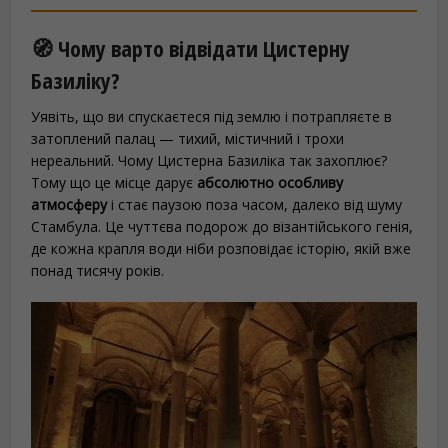
🧭 Чому варто відвідати Цистерну
Базиліку?
Уявіть, що ви спускаєтеся під землю і потрапляєте в
затоплений палац — тихий, містичний і трохи
нереальний. Чому Цистерна Базиліка так захоплює?
Тому що це місце дарує
абсолютно особливу
атмосферу
і стає паузою поза часом, далеко від шуму
Стамбула. Це чуттєва подорож до візантійського генія,
де кожна крапля води ніби розповідає історію, якій вже
понад тисячу років.