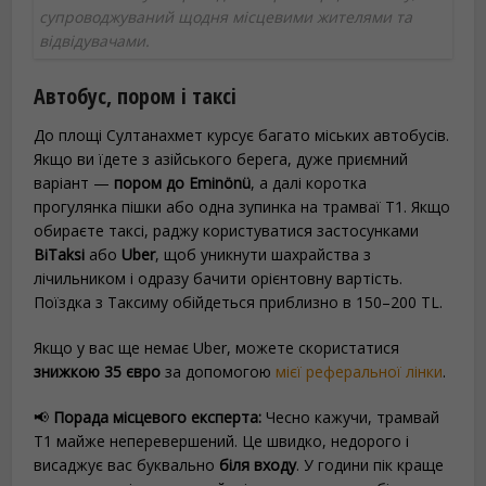
супроводжуваний щодня місцевими жителями та
відвідувачами.
Автобус, пором і таксі
До площі Султанахмет курсує багато міських автобусів.
Якщо ви їдете з азійського берега, дуже приємний
варіант —
пором до Eminönü
, а далі коротка
прогулянка пішки або одна зупинка на трамваї T1. Якщо
обираєте таксі, раджу користуватися застосунками
BiTaksi
або
Uber
, щоб уникнути шахрайства з
лічильником і одразу бачити орієнтовну вартість.
Поїздка з Таксиму обійдеться приблизно в 150–200 TL.
Якщо у вас ще немає Uber, можете скористатися
знижкою 35 євро
за допомогою
мієї реферальної лінки
.
📢
Порада місцевого експерта:
Чесно кажучи, трамвай
T1 майже неперевершений. Це швидко, недорого і
висаджує вас буквально
біля входу
. У години пік краще