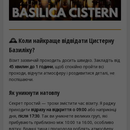
🕰️ Коли найкраще відвідати Цистерну
Базиліку?
Візит зазвичай проходить досить швидко. Закладіть від
45 хвилин до 1 години
, щоб спокійно пройти всі
проходи, відчути атмосферу і роздивитися деталі, не
поспішаючи.
Як уникнути натовпу
Секрет простий — трохи змістити час візиту. Я раджу
приходити
відразу на відкриття о 09:00
або наприкінці
дня,
після 17:30
. Так ви уникнете великих груп, які
прибувають приблизно між 10:00 та 16:00, особливо
влітку. Вранці тиша і прохолода роблять атмосферу