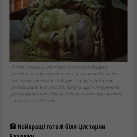
Я стою перед скульптурною головою Медузи,
розміщеною догори дригом під колоною Базиліки-
цистерни, римської споруди, яка була повторно
використана в VI столітті. Кажуть, що її інтригуюче
розташування пов’язане з віруваннями про закляту
силу погляду Медузи.
🏨 Найкращі готелі біля Цистерни
Базиліки