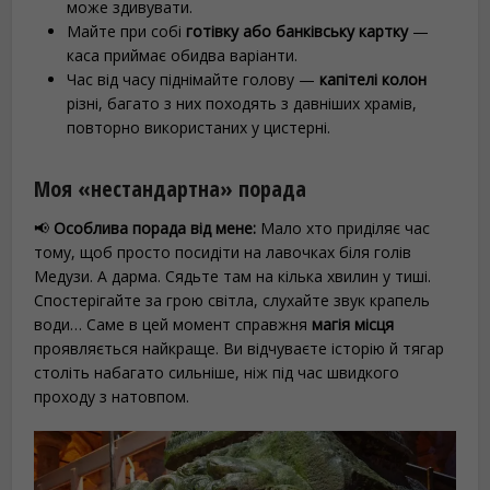
може здивувати.
Майте при собі
готівку або банківську картку
—
каса приймає обидва варіанти.
Час від часу піднімайте голову —
капітелі колон
різні, багато з них походять з давніших храмів,
повторно використаних у цистерні.
Моя «нестандартна» порада
📢
Особлива порада від мене:
Мало хто приділяє час
тому, щоб просто посидіти на лавочках біля голів
Медузи. А дарма. Сядьте там на кілька хвилин у тиші.
Спостерігайте за грою світла, слухайте звук крапель
води… Саме в цей момент справжня
магія місця
проявляється найкраще. Ви відчуваєте історію й тягар
століть набагато сильніше, ніж під час швидкого
проходу з натовпом.