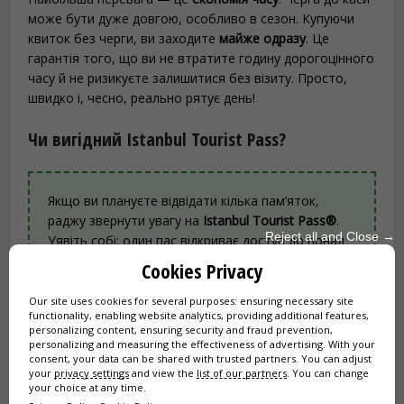
може бути дуже довгою, особливо в сезон. Купуючи
квиток без черги, ви заходите
майже одразу
. Це
гарантія того, що ви не втратите годину дорогоцінного
часу й не ризикуєте залишитися без візиту. Просто,
швидко і, чесно, реально рятує день!
Чи вигідний Istanbul Tourist Pass?
Якщо ви плануєте відвідати кілька пам’яток,
раджу звернути увагу на
Istanbul Tourist Pass®
.
Reject all and Close →
Уявіть собі: один пас відкриває доступ до понад
100 атракцій, у тому числі до
екскурсій із гідом по
Cookies Privacy
Цистерні Базиліці, Айя-Софії та палацу Топкапи
із
входом без черги. Це свобода відкривати місто у
Our site uses cookies for several purposes: ensuring necessary site
functionality, enabling website analytics, providing additional features,
власному темпі, без стресу. Пас стає по-
personalizing content, ensuring security and fraud prevention,
справжньому вигідним, якщо ви плануєте
personalizing and measuring the effectiveness of advertising. With your
відвідати щонайменше 3–4 великі об’єкти. До
consent, your data can be shared with trusted partners. You can adjust
your
privacy settings
and view the
list of our partners
. You can change
того ж, часто в комплект входить
круїз по
your choice at any time.
Босфору
, а це величезний бонус!