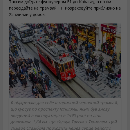
Таксим доїдьте фунікулером F1 до Kabataş, а потім
пересідайте на трамвай T1. Розраховуйте приблизно на
25 хвилин у дорозі.
Я відкриваю для себе історичний червоний трамвай,
що курсує по проспекту Істікляль, який був знову
введений в експлуатацію в 1990 році на лінії
довжиною 1,64 км, що з’єднує Таксім з Тюнелем. Цей
символ Стамбула проходить через серце Бейоглу,