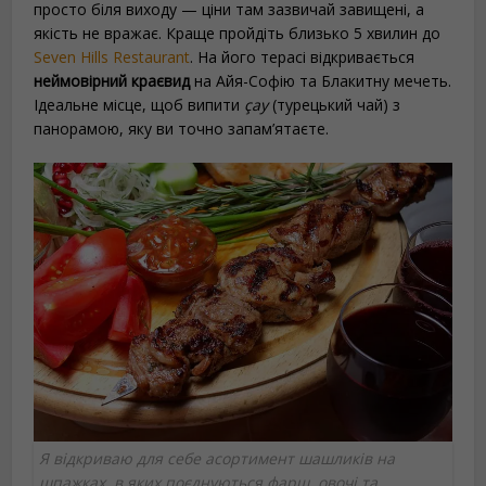
просто біля виходу — ціни там зазвичай завищені, а
якість не вражає. Краще пройдіть близько 5 хвилин до
Seven Hills Restaurant
. На його терасі відкривається
неймовірний краєвид
на Айя-Софію та Блакитну мечеть.
Ідеальне місце, щоб випити
çay
(турецький чай) з
панорамою, яку ви точно запам’ятаєте.
Я відкриваю для себе асортимент шашликів на
шпажках, в яких поєднуються фарш, овочі та