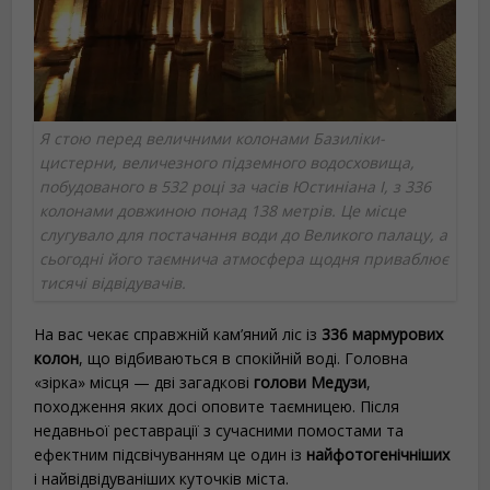
Я стою перед величними колонами Базиліки-
цистерни, величезного підземного водосховища,
побудованого в 532 році за часів Юстиніана I, з 336
колонами довжиною понад 138 метрів. Це місце
слугувало для постачання води до Великого палацу, а
сьогодні його таємнича атмосфера щодня приваблює
тисячі відвідувачів.
На вас чекає справжній кам’яний ліс із
336 мармурових
колон
, що відбиваються в спокійній воді. Головна
«зірка» місця — дві загадкові
голови Медузи
,
походження яких досі оповите таємницею. Після
недавньої реставрації з сучасними помостами та
ефектним підсвічуванням це один із
найфотогенічніших
і найвідвідуваніших куточків міста.