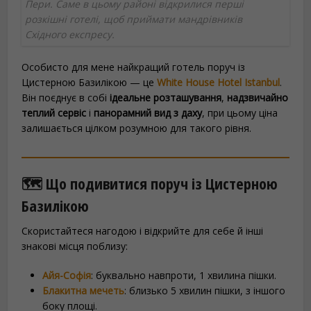
Пери. Саме в цьому районі відкрилися перші
розкішні готелі, щоб приймати мандрівників
Східного експресу.
Особисто для мене найкращий готель поруч із
Цистерною Базилікою — це
White House Hotel Istanbul
.
Він поєднує в собі
ідеальне розташування
,
надзвичайно
теплий сервіс
і
панорамний вид з даху
, при цьому ціна
залишається цілком розумною для такого рівня.
🗺️ Що подивитися поруч із Цистерною
Базилікою
Скористайтеся нагодою і відкрийте для себе й інші
знакові місця поблизу:
Айя-Софія
: буквально навпроти, 1 хвилина пішки.
Блакитна мечеть
: близько 5 хвилин пішки, з іншого
боку площі.