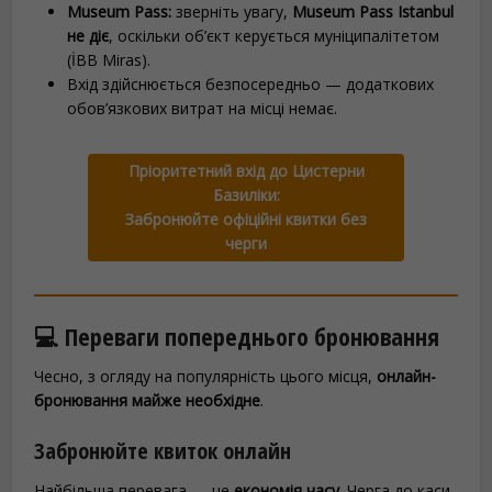
Museum Pass:
зверніть увагу,
Museum Pass Istanbul
не діє
, оскільки об’єкт керується муніципалітетом
(İBB Miras).
Вхід здійснюється безпосередньо — додаткових
обов’язкових витрат на місці немає.
Пріоритетний вхід до Цистерни
Базиліки:
Забронюйте офіційні квитки без
черги
💻 Переваги попереднього бронювання
Чесно, з огляду на популярність цього місця,
онлайн-
бронювання майже необхідне
.
Забронюйте квиток онлайн
Найбільша перевага — це
економія часу
. Черга до каси