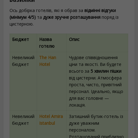
Ось добірка готелів, які я обрав за
відмінні відгуки
(мінімум 4/5)
та
дуже зручне розташування
поряд із
цистерною.
Бюджет
Назва
Опис
готелю
Невеликий
The Han
Чудове співвідношення
бюджет
Hotel
ціни та якості. Ви будете
всього за
5 хвилин пішки
від цистерни. Атмосфера
проста, чисто, привітний
персонал. Ідеально, якщо
для вас головне —
локація.
Невеликий
Hotel Amira
Затишний бутик-готель із
бюджет
Istanbul
дуже уважним
персоналом.
Розташований приблизно