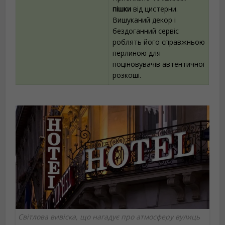
пішки
від цистерни.
Вишуканий декор і
бездоганний сервіс
роблять його справжньою
перлиною для
поціновувачів автентичної
розкоші.
Світлова вивіска, що нагадує про атмосферу вулиць