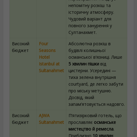
непомітну розкіш та
історичну атмосферу.
Чудовий варіант для
повного занурення у
Султанахмет.
Високий
Four
Абсолютна розкіш в
бюджет
Seasons
будівлі колишньої
Hotel
османської в’язниці. Лише
Istanbul at
5 хвилин пішки
від
Sultanahmet
цистерни. Усередині —
тиха зелена внутрішня
courtyard, де легко забути
про міську метушню.
Досвід, який
запам’ятовується надовго.
Високий
AJWA
П’ятизірковий готель, що
бюджет
Sultanahmet
прославляє
османське
мистецтво й ремесла
.
Приблизно
10 хвилин