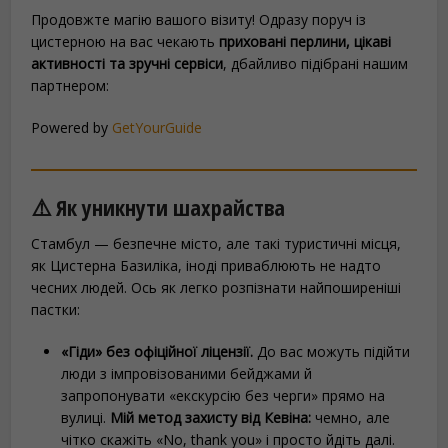
Продовжте магію вашого візиту! Одразу поруч із
цистерною на вас чекають
приховані перлини, цікаві
активності та зручні сервіси
, дбайливо підібрані нашим
партнером:
Powered by
GetYourGuide
⚠️ Як уникнути шахрайства
Стамбул — безпечне місто, але такі туристичні місця,
як Цистерна Базиліка, іноді приваблюють не надто
чесних людей. Ось як легко розпізнати найпоширеніші
пастки:
«Гіди» без офіційної ліцензії.
До вас можуть підійти
люди з імпровізованими бейджами й
запропонувати «екскурсію без черги» прямо на
вулиці.
Мій метод захисту від Кевіна:
чемно, але
чітко скажіть «No, thank you» і просто йдіть далі.