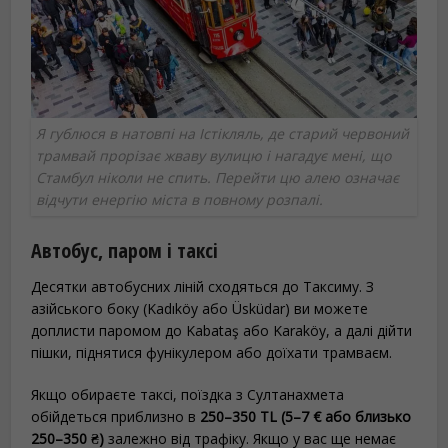
Я гублюся в натовпі на Істікляль, де старий червоний
трамвай прорізає жваву вулицю і нагадує мені, що
Стамбул ніколи не спить. Перейти цю алею означає
відчути енергію міста в повному розпалі.
Автобус, паром і таксі
Десятки автобусних ліній сходяться до Таксиму. З
азійського боку (Kadıköy або Üsküdar) ви можете
доплисти паромом до Kabataş або Karaköy, а далі дійти
пішки, піднятися фунікулером або доїхати трамваєм.
Якщо обираєте таксі, поїздка з Султанахмета
обійдеться приблизно в
250–350 TL (5–7 € або близько
250–350 ₴)
залежно від трафіку. Якщо у вас ще немає