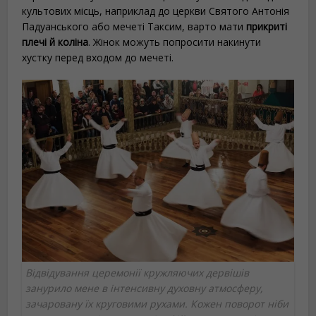
культових місць, наприклад до церкви Святого Антонія
Падуанського або мечеті Таксим, варто мати
прикриті
плечі й коліна
. Жінок можуть попросити накинути
хустку перед входом до мечеті.
Відвідування церемонії кружляючих дервішів
занурило мене в інтенсивну духовну атмосферу,
зачаровану їх круговими рухами. Кожен поворот ніби