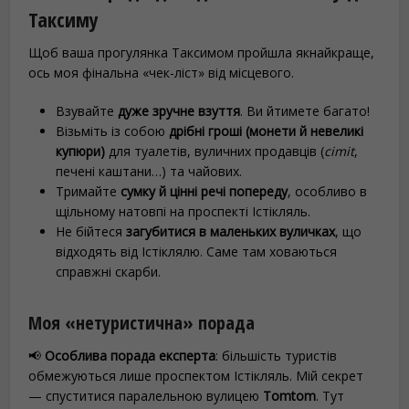
Таксиму
Щоб ваша прогулянка Таксимом пройшла якнайкраще,
ось моя фінальна «чек-ліст» від місцевого.
Взувайте
дуже зручне взуття
. Ви йтимете багато!
Візьміть із собою
дрібні гроші (монети й невеликі
купюри)
для туалетів, вуличних продавців (
сimit
,
печені каштани…) та чайових.
Тримайте
сумку й цінні речі попереду
, особливо в
щільному натовпі на проспекті Істікляль.
Не бійтеся
загубитися в маленьких вуличках
, що
відходять від Істіклялю. Саме там ховаються
справжні скарби.
Моя «нетуристична» порада
📢
Особлива порада експерта
: більшість туристів
обмежуються лише проспектом Істікляль. Мій секрет
— спуститися паралельною вулицею
Tomtom
. Тут