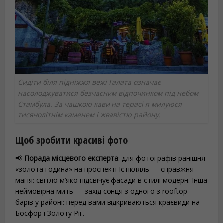
Сидіти біля підніжжя вежі Галата означає
насолоджуватися безчасним відпочинком під небом
Стамбула. За чашкою кави на терасі я милуюся
тисячолітнім каменем і жвавістю району.
Щоб зробити красиві фото
📢
Порада місцевого експерта
: для фотографів ранішня
«золота година» на проспекті Істікляль — справжня
магія: світло м’яко підсвічує фасади в стилі модерн. Інша
неймовірна мить — захід сонця з одного з rooftop-
барів у районі: перед вами відкриваються краєвиди на
Босфор і Золоту Ріг.