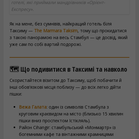
готелі, які приймали мандрівників «Орієнт-
Експресу».
Як на мене, без сумнівів, найкращий готель біля
Таксиму —
The Marmara Taksim
, тому що прокидатися
з такою панорамою на весь Стамбул — це досвід, який
уже сам по собі вартий подорожі.
🗺️ Що подивитися в Таксимі та навколо
Скористайтеся візитом до Таксиму, щоб побачити й
інші обов’язкові місця поблизу — до всіх легко дійти
пішки:
Вежа Галата
: один із символів Стамбула з
круговим краєвидом на місто (близько 15 хвилин
пішки вниз проспектом Істікляль).
Район Cihangir: стамбульський «Монмартр» із
богемними кафе та вінтажними крамницями