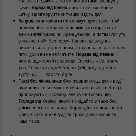
«на знак подяки», а потім вимагатиме завищену
суму.
Порада від Кевіна
: просто не піднімайте
щітку. Проігноруйте ситуацію й ідіть далі.
Запрошення «випити по келиху»
: дуже привітний
чоловік або компанія чоловіків заговорюють з
вами англійською чи французькою, а потім кличуть
у «секретний» бар поруч. Наприкінці рахунок
виявиться астрономічним, а охорона не дасть вам
піти, доки ви не заплатите.
Порада від Кевіна
:
чемно відмовляйте завжди. Скажіть:
«No, thank
you, I have an appointment»
(«Ні, дякую, у мене
зустріч») — і просто йдіть.
Таксі без лічильника
: біля жвавих місць деякі водії
відмовляються вмикати лічильник («taksimetre») і
пропонують фіксовану, але дуже високу ціну.
Порада від Кевіна
: ніколи не сідайте в таксі без
увімкненого лічильника. Користуйтеся додатками
Uber/BiTaksi або відійдіть трохи далі й зупиніть
інше таксі.