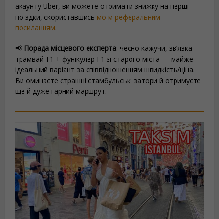
акаунту Uber, ви можете отримати знижку на перші
поїздки, скориставшись
моїм реферальним
посиланням
.
📢
Порада місцевого експерта
: чесно кажучи, зв’язка
трамвай T1 + фунікулер F1 зі старого міста — майже
ідеальний варіант за співвідношенням швидкість/ціна.
Ви оминаєте страшні стамбульські затори й отримуєте
ще й дуже гарний маршрут.