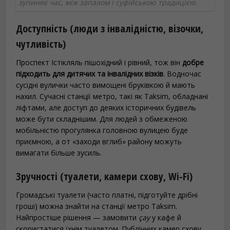
зупиняє час, між запалом і суфійською традицією.
Доступність (люди з інвалідністю, візочки,
чутливість)
Проспект Істікляль пішохідний і рівний, тож він
добре
підходить для дитячих та інвалідних візків
. Водночас
сусідні вулички часто вимощені бруківкою й мають
нахил. Сучасні станції метро, такі як Taksim, обладнані
ліфтами, але доступ до деяких історичних будівель
може бути складнішим. Для людей з обмеженою
мобільністю прогулянка головною вулицею буде
приємною, а от «заходи вглиб» району можуть
вимагати більше зусиль.
Зручності (туалети, камери схову, Wi-Fi)
Громадські туалети (часто платні, підготуйте дрібні
гроші) можна знайти на станції метро Taksim.
Найпростіше рішення — замовити
çay
у кафе й
скористатися їхнім туалетом. Публічних камер схову