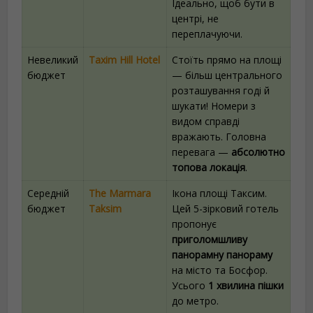
Ідеально, щоб бути в
центрі, не
переплачуючи.
Невеликий
Taxim Hill Hotel
Стоїть прямо на площі
бюджет
— більш центрального
розташування годі й
шукати! Номери з
видом справді
вражають. Головна
перевага —
абсолютно
топова локація
.
Середній
The Marmara
Ікона площі Таксим.
бюджет
Taksim
Цей 5-зірковий готель
пропонує
приголомшливу
панорамну панораму
на місто та Босфор.
Усього
1 хвилина пішки
до метро.