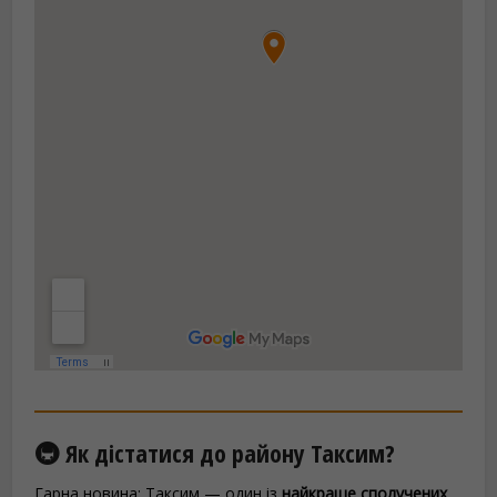
🚇 Як дістатися до району Таксим?
Гарна новина: Таксим — один із
найкраще сполучених