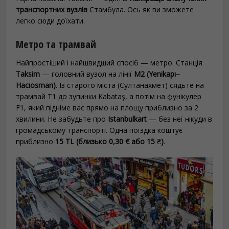
транспортних вузлів
Стамбула. Ось як ви зможете
легко сюди доїхати.
Метро та трамвай
Найпростіший і найшвидший спосіб — метро. Станція
Taksim
— головний вузол на лінії
M2 (Yenikapı–
Hacıosman)
. Із старого міста (Султанахмет) сядьте на
трамвай T1 до зупинки Kabataş, а потім на фунікулер
F1, який підніме вас прямо на площу приблизно за 2
хвилини. Не забудьте про
Istanbulkart
— без неї нікуди в
громадському транспорті. Одна поїздка коштує
приблизно
15 TL (близько 0,30 € або 15 ₴)
.