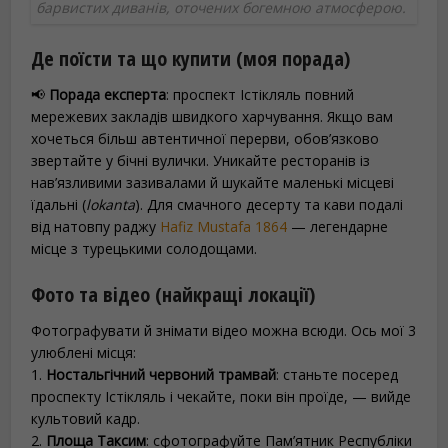
барвистих диванів, оточених богемною атмосферою.
Де поїсти та що купити (моя порада)
📢
Порада експерта
: проспект Істікляль повний
мережевих закладів швидкого харчування. Якщо вам
хочеться більш автентичної перерви, обов’язково
звертайте у бічні вулички. Уникайте ресторанів із
нав’язливими зазивалами й шукайте маленькі місцеві
їдальні (
lokanta
). Для смачного десерту та кави подалі
від натовпу раджу
Hafiz Mustafa 1864
— легендарне
місце з турецькими солодощами.
Фото та відео (найкращі локації)
Фотографувати й знімати відео можна всюди. Ось мої 3
улюблені місця:
1.
Ностальгічний червоний трамвай
: станьте посеред
проспекту Істікляль і чекайте, поки він проїде, — вийде
культовий кадр.
2.
Площа Таксим
: сфотографуйте Пам’ятник Республіки