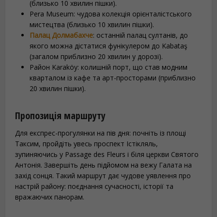
(близько 10 хвилин пішки).
Pera Museum: чудова колекція орієнталістського
мистецтва (близько 10 хвилин пішки).
Палац Долмабахче
: останній палац султанів, до
якого можна дістатися фунікулером до Kabataş
(загалом приблизно 20 хвилин у дорозі).
Район Karaköy: колишній порт, що став модним
кварталом із кафе та арт-просторами (приблизно
20 хвилин пішки).
Пропозиція маршруту
Для експрес-прогулянки на пів дня: почніть із площі
Таксим, пройдіть увесь проспект Істікляль,
зупиняючись у Passage des Fleurs і біля церкви Святого
Антонія. Завершіть день підйомом на вежу Галата на
захід сонця. Такий маршрут дає чудове уявлення про
настрій району: поєднання сучасності, історії та
вражаючих панорам.