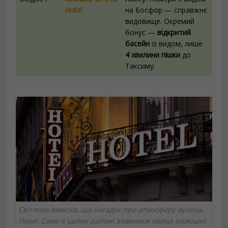
Hotel
на Босфор — справжнє
видовище. Окремий
бонус —
відкритий
басейн
із видом, лише
4 хвилини пішки
до
Таксиму.
Світлова вивіска, що нагадує про атмосферу вулиць
Пери. Саме в цьому районі з’явилися перші розкішні