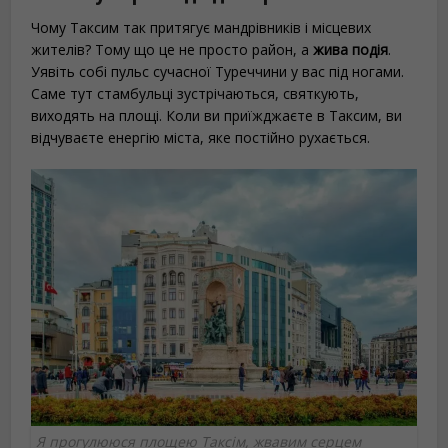
Чому Таксим так притягує мандрівників і місцевих
жителів? Тому що це не просто район, а
жива подія
.
Уявіть собі пульс сучасної Туреччини у вас під ногами.
Саме тут стамбульці зустрічаються, святкують,
виходять на площі. Коли ви приїжджаєте в Таксим, ви
відчуваєте енергію міста, яке постійно рухається.
Я прогулююся площею Таксім, жвавим серцем