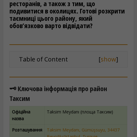
ресторанів, а також з тим, що
подивитися в околицях. Готові розкрити
таємниці цього району, який
обов’язково варто відвідати?
Table of Content
[
show
]
🗝️ Ключова інформація про район
Таксим
Офіційна
Taksim Meydanı (площа Таксим)
назва
Розташування
Taksim Meydanı, Gümüşsuyu, 34437
Beyoğlu/Istanbul, Turquie