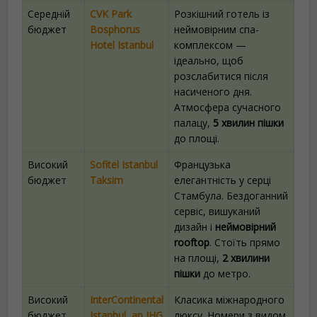
Середній
CVK Park
Розкішний готель із
бюджет
Bosphorus
неймовірним спа-
Hotel Istanbul
комплексом —
ідеально, щоб
розслабитися після
насиченого дня.
Атмосфера сучасного
палацу,
5 хвилин пішки
до площі.
Високий
Sofitel Istanbul
Французька
бюджет
Taksim
елегантність у серці
Стамбула. Бездоганний
сервіс, вишуканий
дизайн і
неймовірний
rooftop
. Стоїть прямо
на площі,
2 хвилини
пішки
до метро.
Високий
InterContinental
Класика міжнародного
бюджет
Istanbul, an IHG
люксу. Номери з видом