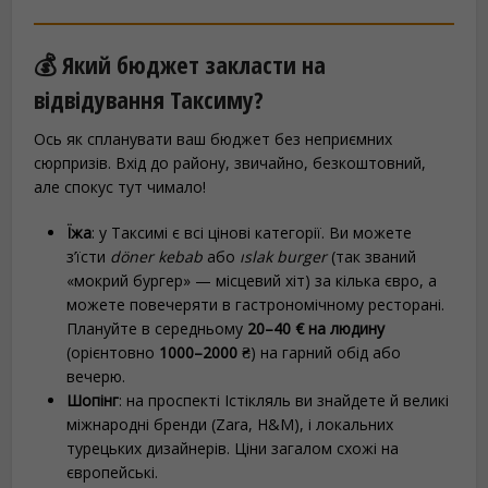
💰 Який бюджет закласти на
відвідування Таксиму?
Ось як спланувати ваш бюджет без неприємних
сюрпризів. Вхід до району, звичайно, безкоштовний,
але спокус тут чимало!
Їжа
: у Таксимі є всі цінові категорії. Ви можете
з’їсти
döner kebab
або
ıslak burger
(так званий
«мокрий бургер» — місцевий хіт) за кілька євро, а
можете повечеряти в гастрономічному ресторані.
Плануйте в середньому
20–40 € на людину
(орієнтовно
1000–2000 ₴
) на гарний обід або
вечерю.
Шопінг
: на проспекті Істікляль ви знайдете й великі
міжнародні бренди (Zara, H&M), і локальних
турецьких дизайнерів. Ціни загалом схожі на
європейські.