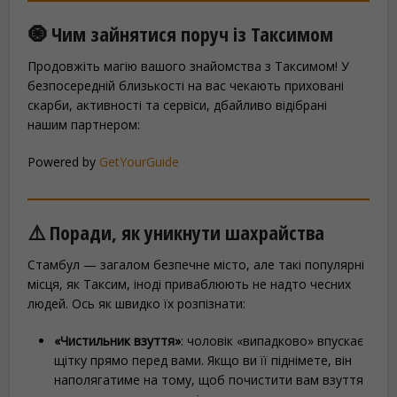
🧿 Чим зайнятися поруч із Таксимом
Продовжіть магію вашого знайомства з Таксимом! У
безпосередній близькості на вас чекають приховані
скарби, активності та сервіси, дбайливо відібрані
нашим партнером:
Powered by
GetYourGuide
⚠️ Поради, як уникнути шахрайства
Стамбул — загалом безпечне місто, але такі популярні
місця, як Таксим, іноді приваблюють не надто чесних
людей. Ось як швидко їх розпізнати:
«Чистильник взуття»
: чоловік «випадково» впускає
щітку прямо перед вами. Якщо ви її піднімете, він
наполягатиме на тому, щоб почистити вам взуття