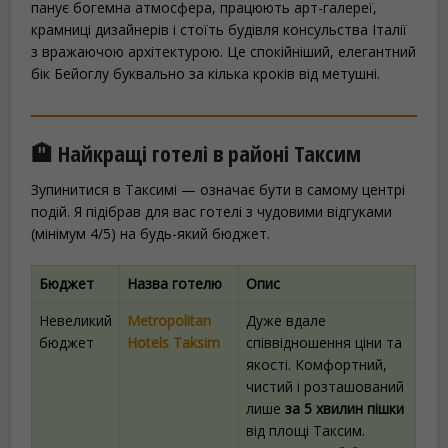
панує богемна атмосфера, працюють арт-галереї,
крамниці дизайнерів і стоїть будівля консульства Італії
з вражаючою архітектурою. Це спокійніший, елегантний
бік Бейоглу буквально за кілька кроків від метушні.
🏨 Найкращі готелі в районі Таксим
Зупинитися в Таксимі — означає бути в самому центрі
подій. Я підібрав для вас готелі з чудовими відгуками
(мінімум 4/5) на будь-який бюджет.
Бюджет
Назва готелю
Опис
Невеликий
Metropolitan
Дуже вдале
бюджет
Hotels Taksim
співвідношення ціни та
якості. Комфортний,
чистий і розташований
лише
за 5 хвилин пішки
від площі Таксим.