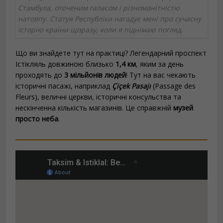
Стамбула, оточеним галасом і різноманітністю
натовпу. Статуя Республіки нагадує мені про сучасну
історію країни щоразу, коли я піднімаю погляд.
Що ви знайдете тут на практиці? Легендарний проспект
Істікляль довжиною близько
1,4 км
, яким за день
проходять до
3 мільйонів людей
! Тут на вас чекають
історичні пасажі, наприклад
Çiçek Pasajı
(Passage des
Fleurs), величні церкви, історичні консульства та
нескінченна кількість магазинів. Це справжній
музей
просто неба
.