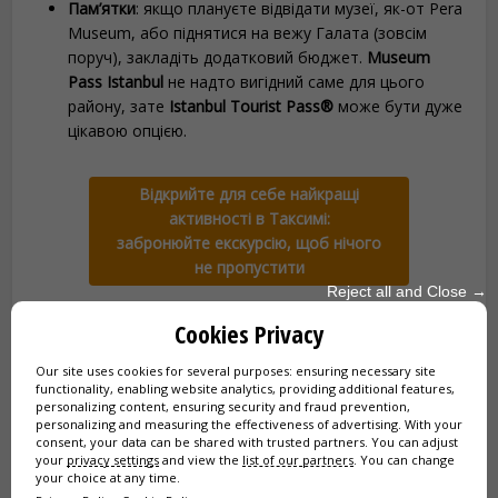
Пам’ятки
: якщо плануєте відвідати музеї, як-от Pera
Museum, або піднятися на вежу Галата (зовсім
поруч), закладіть додатковий бюджет.
Museum
Pass Istanbul
не надто вигідний саме для цього
району, зате
Istanbul Tourist Pass®
може бути дуже
цікавою опцією.
Відкрийте для себе найкращі
активності в Таксимі:
забронюйте екскурсію, щоб нічого
не пропустити
Reject all and Close →
Cookies Privacy
💻 Переваги попереднього бронювання
Our site uses cookies for several purposes: ensuring necessary site
functionality, enabling website analytics, providing additional features,
Хоча Таксим — відкритий район без квитків, завчасне
personalizing content, ensuring security and fraud prevention,
personalizing and measuring the effectiveness of advertising. With your
планування деяких активностей може повністю змінити
consent, your data can be shared with trusted partners. You can adjust
ваш досвід.
your
privacy settings
and view the
list of our partners
. You can change
your choice at any time.