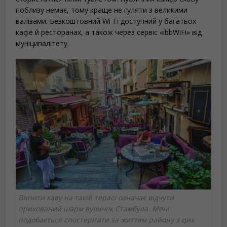
поблизу немає, тому краще не гуляти з великими
валізами. Безкоштовний Wi-Fi доступний у багатьох
кафе й ресторанах, а також через сервіс «ibbWiFi» від
муніципалітету.
Випити каву на такій терасі означає відчути
прихований шарм вуличок Стамбула. Мені
подобається спостерігати за життям району з цих