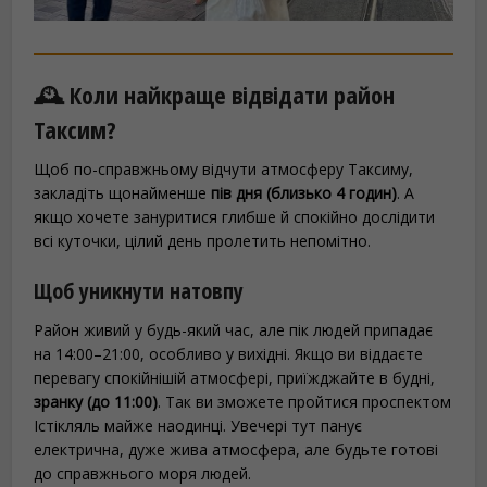
🕰️ Коли найкраще відвідати район
Таксим?
Щоб по-справжньому відчути атмосферу Таксиму,
закладіть щонайменше
пів дня (близько 4 годин)
. А
якщо хочете зануритися глибше й спокійно дослідити
всі куточки, цілий день пролетить непомітно.
Щоб уникнути натовпу
Район живий у будь-який час, але пік людей припадає
на 14:00–21:00, особливо у вихідні. Якщо ви віддаєте
перевагу спокійнішій атмосфері, приїжджайте в будні,
зранку (до 11:00)
. Так ви зможете пройтися проспектом
Істікляль майже наодинці. Увечері тут панує
електрична, дуже жива атмосфера, але будьте готові
до справжнього моря людей.