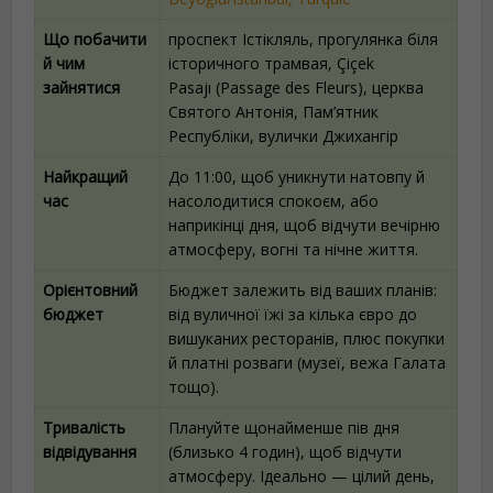
Що побачити
проспект Істікляль, прогулянка біля
й чим
історичного трамвая, Çiçek
зайнятися
Pasajı (Passage des Fleurs), церква
Святого Антонія, Пам’ятник
Республіки, вулички Джихангір
Найкращий
До 11:00, щоб уникнути натовпу й
час
насолодитися спокоєм, або
наприкінці дня, щоб відчути вечірню
атмосферу, вогні та нічне життя.
Орієнтовний
Бюджет залежить від ваших планів:
бюджет
від вуличної їжі за кілька євро до
вишуканих ресторанів, плюс покупки
й платні розваги (музеї, вежа Галата
тощо).
Тривалість
Плануйте щонайменше пів дня
відвідування
(близько 4 годин), щоб відчути
атмосферу. Ідеально — цілий день,