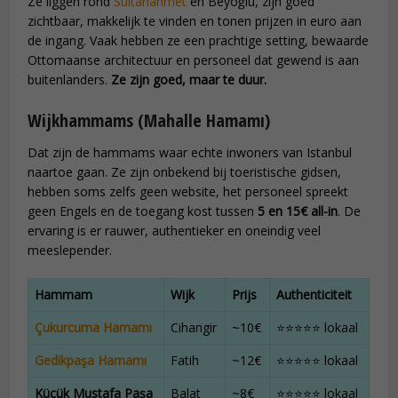
Ze liggen rond
Sultanahmet
en Beyoğlu, zijn goed
zichtbaar, makkelijk te vinden en tonen prijzen in euro aan
de ingang. Vaak hebben ze een prachtige setting, bewaarde
Ottomaanse architectuur en personeel dat gewend is aan
buitenlanders.
Ze zijn goed, maar te duur.
Wijkhammams (Mahalle Hamamı)
Dat zijn de hammams waar echte inwoners van Istanbul
naartoe gaan. Ze zijn onbekend bij toeristische gidsen,
hebben soms zelfs geen website, het personeel spreekt
geen Engels en de toegang kost tussen
5 en 15€ all-in
. De
ervaring is er rauwer, authentieker en oneindig veel
meeslepender.
Hammam
Wijk
Prijs
Authenticiteit
Çukurcuma Hamamı
Cihangir
~10€
⭐⭐⭐⭐⭐ lokaal
Gedikpaşa Hamamı
Fatih
~12€
⭐⭐⭐⭐⭐ lokaal
Küçük Mustafa Paşa
Balat
~8€
⭐⭐⭐⭐⭐ lokaal