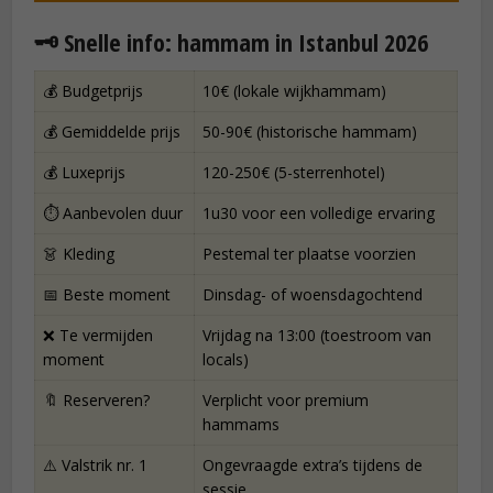
🗝️ Snelle info: hammam in Istanbul 2026
💰 Budgetprijs
10€ (lokale wijkhammam)
💰 Gemiddelde prijs
50-90€ (historische hammam)
💰 Luxeprijs
120-250€ (5-sterrenhotel)
⏱️ Aanbevolen duur
1u30 voor een volledige ervaring
👗 Kleding
Pestemal ter plaatse voorzien
📅 Beste moment
Dinsdag- of woensdagochtend
❌ Te vermijden
Vrijdag na 13:00 (toestroom van
moment
locals)
🔖 Reserveren?
Verplicht voor premium
hammams
⚠️ Valstrik nr. 1
Ongevraagde extra’s tijdens de
sessie