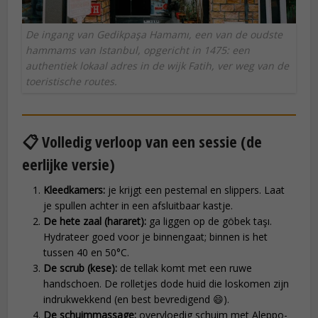
De ingang van Gedikpaşa Hamamı, een van de oudste
hammams van Istanbul, opgericht in 1475: een
authentiek lokaal adres in de wijk Fatih, ver weg van de
toeristische routes.
📋 Volledig verloop van een sessie (de
eerlijke versie)
Kleedkamers:
je krijgt een pestemal en slippers. Laat
je spullen achter in een afsluitbaar kastje.
De hete zaal (hararet):
ga liggen op de göbek taşı.
Hydrateer goed voor je binnengaat; binnen is het
tussen 40 en 50°C.
De scrub (kese):
de tellak komt met een ruwe
handschoen. De rolletjes dode huid die loskomen zijn
indrukwekkend (en best bevredigend 😄).
De schuimmassage:
overvloedig schuim met Aleppo-