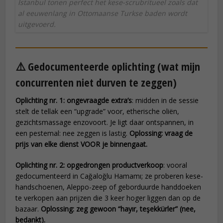
Istanbul tonen perfect het kese-scrubritueel zoals dat
al eeuwenlang in Ottomaanse Turkse baden wordt
uitgevoerd.
⚠️ Gedocumenteerde oplichting (wat mijn
concurrenten niet durven te zeggen)
Oplichting nr. 1: ongevraagde extra’s
: midden in de sessie
stelt de tellak een “upgrade” voor, etherische oliën,
gezichtsmassage enzovoort. Je ligt daar ontspannen, in
een pestemal: nee zeggen is lastig.
Oplossing: vraag de
prijs van elke dienst VOOR je binnengaat.
Oplichting nr. 2: opgedrongen productverkoop
: vooral
gedocumenteerd in Cağaloğlu Hamamı; ze proberen kese-
handschoenen, Aleppo-zeep of geborduurde handdoeken
te verkopen aan prijzen die 3 keer hoger liggen dan op de
bazaar.
Oplossing: zeg gewoon “hayır, teşekkürler” (nee,
bedankt).