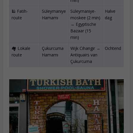
min)
🕌 Fatih-
Süleymaniye
Süleymaniye-
Halve
route
Hamamı
moskee (2 min)
dag
→ Egyptische
Bazaar (15
min)
🏘️ Lokale
Çukurcuma
Wijk Cihangir →
Ochtend
route
Hamamı
Antiquairs van
Çukurcuma