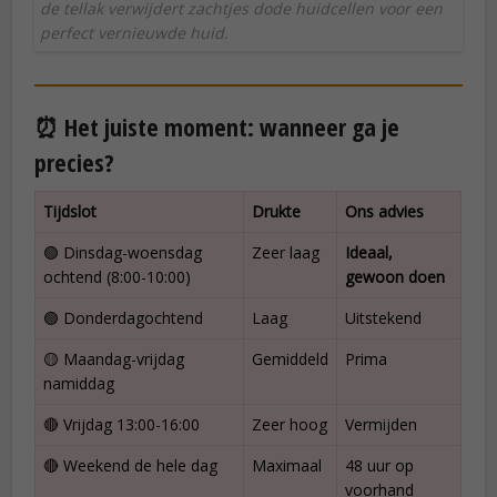
de tellak verwijdert zachtjes dode huidcellen voor een
perfect vernieuwde huid.
⏰ Het juiste moment: wanneer ga je
precies?
Tijdslot
Drukte
Ons advies
🟢 Dinsdag-woensdag
Zeer laag
Ideaal,
ochtend (8:00-10:00)
gewoon doen
🟢 Donderdagochtend
Laag
Uitstekend
🟡 Maandag-vrijdag
Gemiddeld
Prima
namiddag
🔴 Vrijdag 13:00-16:00
Zeer hoog
Vermijden
🔴 Weekend de hele dag
Maximaal
48 uur op
voorhand