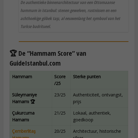
De authentieke binnenarchitectuur van een Ottomaanse
hammam in Istanbul: stenen gewelven, rustnissen en een
achthoekige göbek taşı, al eeuwenlang het symbool van het
Turkse badritueel.
🏆 De “Hammam Score” van
GuideIstanbul.com
Hammam
Score
Sterke punten
/25
Süleymaniye
23/25
Authenticiteit, ontvangst,
Hamamı 🏆
prijs
Çukurcuma
21/25
Lokaal, authentiek,
Hamamı
goedkoop
Çemberlitaş
20/25
Architectuur, historische
Hamamı
sfeer