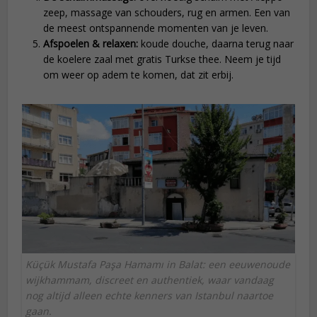
zeep, massage van schouders, rug en armen. Een van
de meest ontspannende momenten van je leven.
Afspoelen & relaxen:
koude douche, daarna terug naar
de koelere zaal met gratis Turkse thee. Neem je tijd
om weer op adem te komen, dat zit erbij.
Küçük Mustafa Paşa Hamamı in Balat: een eeuwenoude
wijkhammam, discreet en authentiek, waar vandaag
nog altijd alleen echte kenners van Istanbul naartoe
gaan.