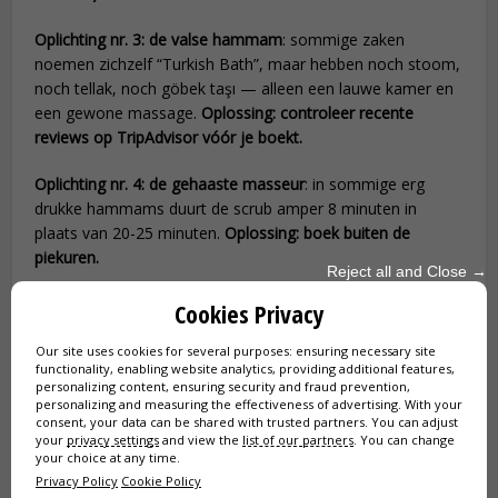
Oplichting nr. 3: de valse hammam
: sommige zaken
noemen zichzelf “Turkish Bath”, maar hebben noch stoom,
noch tellak, noch göbek taşı — alleen een lauwe kamer en
een gewone massage.
Oplossing: controleer recente
reviews op TripAdvisor vóór je boekt.
Oplichting nr. 4: de gehaaste masseur
: in sommige erg
drukke hammams duurt de scrub amper 8 minuten in
plaats van 20-25 minuten.
Oplossing: boek buiten de
piekuren.
Reject all and Close →
Cookies Privacy
Our site uses cookies for several purposes: ensuring necessary site
functionality, enabling website analytics, providing additional features,
personalizing content, ensuring security and fraud prevention,
personalizing and measuring the effectiveness of advertising. With your
consent, your data can be shared with trusted partners. You can adjust
your
privacy settings
and view the
list of our partners
. You can change
your choice at any time.
Privacy Policy
Cookie Policy