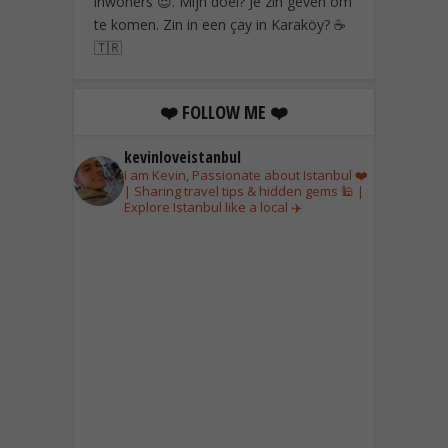
inwoners 😍. Mijn doel? Je zin geven om
te komen. Zin in een çay in Karaköy? ☕
🇹🇷
❤️ FOLLOW ME ❤️
kevinloveistanbul
I am Kevin, Passionate about Istanbul ❤️
| Sharing travel tips & hidden gems 🕌 |
Explore Istanbul like a local ✈️