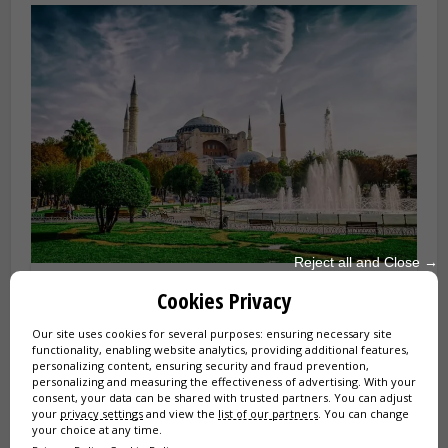
Reject all and Close →
Hagia Sofia jesienią
Cookies Privacy
Our site uses cookies for several purposes: ensuring necessary site
Plus dla smakoszy
: jesień to powrót obfitych
functionality, enabling website analytics, providing additional features,
personalizing content, ensuring security and fraud prevention,
połowów ryb na Bosforze – świetny czas, by zjeść
personalizing and measuring the effectiveness of advertising. With your
świeżą rybę w restauracjach nad morzem, w
consent, your data can be shared with trusted partners. You can adjust
przepięknym, złotym świetle zachodzącego słońca.
your
privacy settings
and view the
list of our partners
. You can change
your choice at any time.