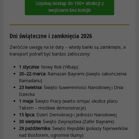
Uzyskaj dostęp do 100+ atrakcji z
wejściami bez kolejki
Dni świąteczne i zamknięcia 2026
Zwróćcie uwagę na te daty – wtedy banki są zamknięte, a
transport potrafi być bardzo zatłoczony:
1 stycznia
: Nowy Rok (Yılbaşı)
20–22 marca
: Ramazan Bayramı (święto zakończenia
Ramadanu)
23 kwietnia
: Święto Suwerenności Narodowej i Dnia
Dziecka
1 maja
: Święto Pracy (warto omijać okolice placu
Taksim – możliwe demonstracje)
15 lipca
: Dzień Demokracji i Jedności Narodowej
30 sierpnia
: Święto Zwycięstwa (Zafer Bayramı)
29 października
: Święto Republiki (pokazy fajerwerków
nad Bosforem, ogromne tłumy)