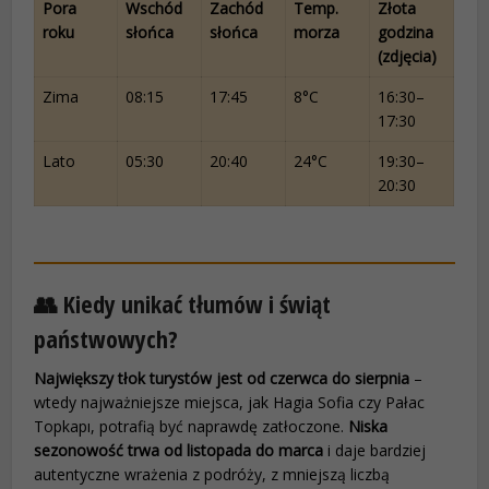
Pora
Wschód
Zachód
Temp.
Złota
roku
słońca
słońca
morza
godzina
(zdjęcia)
Zima
08:15
17:45
8°C
16:30–
17:30
Lato
05:30
20:40
24°C
19:30–
20:30
👥 Kiedy unikać tłumów i świąt
państwowych?
Największy tłok turystów jest od czerwca do sierpnia
–
wtedy najważniejsze miejsca, jak Hagia Sofia czy Pałac
Topkapı, potrafią być naprawdę zatłoczone.
Niska
sezonowość trwa od listopada do marca
i daje bardziej
autentyczne wrażenia z podróży, z mniejszą liczbą