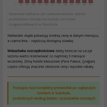
Sezonowe wahania cen zakwaterowania: wykres
przedstawia miesięczne trendy cen hoteli
trzygwiazdkowych w Stambule.
Nie­bieskie słupki pokazują średnią cenę w danym miesiącu,
a czarna linia – najniższą dostępną stawkę.
Wskazówka oszczędnościowa
: bilety lotnicze na szczyt
sezonu warto rezerwować co najmniej 3 miesiące
wcześniej. Zimą hotele luksusowe (Pera Palace, Çırağan)
często oferują znacznie obniżone ceny i wysokie rabaty.
Poznajcie nasz kompletny przewodnik po najlepszych
hotelach w Stambule,
podzielonych według dzielnic i przedziałów cenowych