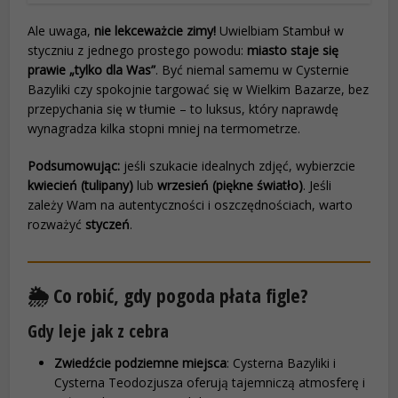
Ale uwaga,
nie lekceważcie zimy!
Uwielbiam Stambuł w
styczniu z jednego prostego powodu:
miasto staje się
prawie „tylko dla Was”
. Być niemal samemu w Cysternie
Bazyliki czy spokojnie targować się w Wielkim Bazarze, bez
przepychania się w tłumie – to luksus, który naprawdę
wynagradza kilka stopni mniej na termometrze.
Podsumowując:
jeśli szukacie idealnych zdjęć, wybierzcie
kwiecień (tulipany)
lub
wrzesień (piękne światło)
. Jeśli
zależy Wam na autentyczności i oszczędnościach, warto
rozważyć
styczeń
.
🌦️ Co robić, gdy pogoda płata figle?
Gdy leje jak z cebra
Zwiedźcie podziemne miejsca
: Cysterna Bazyliki i
Cysterna Teodozjusza oferują tajemniczą atmosferę i