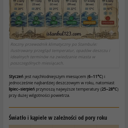
Roczny przewodnik klimatyczny po Stambule:
ilustrowany przegląd temperatur, opadów deszczu i
idealnych terminów na zwiedzanie miasta w
poszczególnych miesiącach.
Styczeń
jest najchłodniejszym miesiącem (
6–11°C
) i
jednocześnie najbardziej deszczowym w roku, natomiast
lipiec–sierpień
przynoszą najwyższe temperatury (
25–28°C
)
przy dużej wilgotności powietrza.
Światło i kąpiele w zależności od pory roku