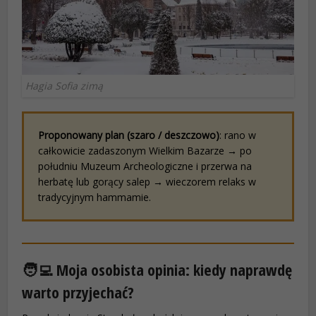
Hagia Sofia zimą
Proponowany plan (szaro / deszczowo)
: rano w
całkowicie zadaszonym Wielkim Bazarze → po
południu Muzeum Archeologiczne i przerwa na
herbatę lub gorący salep → wieczorem relaks w
tradycyjnym hammamie.
🧑‍💻 Moja osobista opinia: kiedy naprawdę
warto przyjechać?