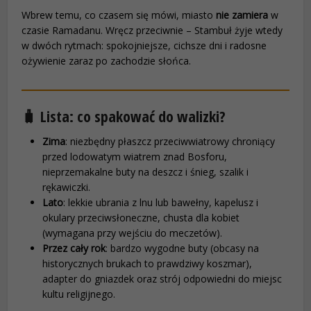
Wbrew temu, co czasem się mówi, miasto
nie zamiera
w
czasie Ramadanu. Wręcz przeciwnie – Stambuł żyje wtedy
w dwóch rytmach: spokojniejsze, cichsze dni i radosne
ożywienie zaraz po zachodzie słońca.
🧳 Lista: co spakować do walizki?
Zima
: niezbędny płaszcz przeciwwiatrowy chroniący
przed lodowatym wiatrem znad Bosforu,
nieprzemakalne buty na deszcz i śnieg, szalik i
rękawiczki.
Lato
: lekkie ubrania z lnu lub bawełny, kapelusz i
okulary przeciwsłoneczne, chusta dla kobiet
(wymagana przy wejściu do meczetów).
Przez cały rok
: bardzo wygodne buty (obcasy na
historycznych brukach to prawdziwy koszmar),
adapter do gniazdek oraz strój odpowiedni do miejsc
kultu religijnego.