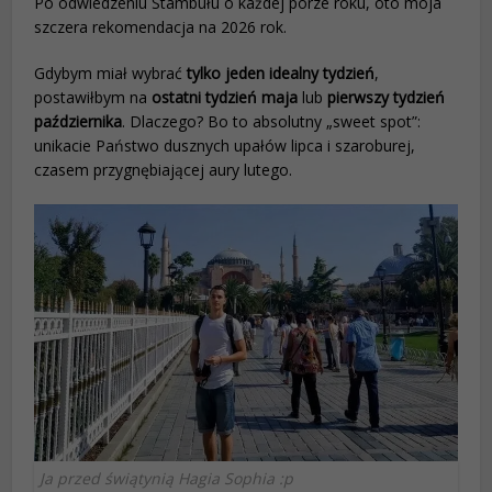
Po odwiedzeniu Stambułu o każdej porze roku, oto moja
szczera rekomendacja na 2026 rok.
Gdybym miał wybrać
tylko jeden idealny tydzień
,
postawiłbym na
ostatni tydzień maja
lub
pierwszy tydzień
października
. Dlaczego? Bo to absolutny „sweet spot”:
unikacie Państwo dusznych upałów lipca i szaroburej,
czasem przygnębiającej aury lutego.
Ja przed świątynią Hagia Sophia :p