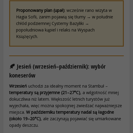
Proponowany plan (upał)
: wcześnie rano wizyta w
Hagia Sofii, zanim pojawią się tłumy → w południe
chłód podziemnej Cysterny Bazyliki →
popołudniowa kąpiel i relaks na Wyspach
Książęcych.
🍂 Jesień (wrzesień–październik): wybór
koneserów
Wrzesień
uchodzi za idealny moment na Stambuł –
temperatury są przyjemne (21–27°C)
, a wilgotność mniej
dokuczliwa niż latem. Większość letnich turystów już
wyjechała, więc można spokojniej zwiedzać najważniejsze
miejsca.
W październiku temperatury nadal są łagodne
(około 19–20°C)
, ale zaczynają pojawiać się umiarkowane
opady deszczu.