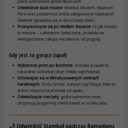
pełne schronienie przed deszczem.
Odwiedźcie duże muzea
: Istanbul Modern, Muzeum
Pera oraz podziemna strefa zakupowa w Galataport
świetnie sprawdzą się w deszczowy dzień.
Przespacerujcie się po Wielkim Bazarze
: to jak miasto
w mieście – całkowicie zadaszone, pozwala na
wielogodzinne zakupy niezależnie od pogody.
Gdy jest za gorąco (upał)
Wybierzcie prom po Bosforze
: morskie powietrze
naturalnie schładza i daje chwilę wytchnienia.
Schowajcie się w klimatyzowanych centrach
handlowych
: Zorlu Center, Kanyon czy İstinye Park to
dobre miejsca na przerwę od upału.
Odwiedzajcie meczety
: grube kamienne mury
utrzymują przyjemny chłód nawet w środku lata.
🌙 Odwiedzić Stambuł podczas Ramadanu