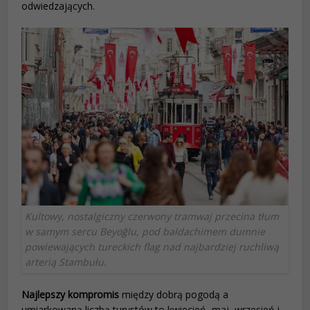
odwiedzających.
Kultowy, nostalgiczny czerwony tramwaj przecina tłum
w samym sercu Beyoğlu, pod baldachimem dumnie
powiewających tureckich flag nad najbardziej ruchliwą
arterią Stambułu.
Najlepszy kompromis
między dobrą pogodą a
umiarkowaną liczbą turystów to kwiecień, maj, wrzesień i