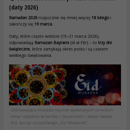
(daty 2026)
Ramadan 2026
rozpocznie się mniej więcej
18 lutego
i
zakończy się
19 marca
.
Daty, które często widzicie (19–21 marca 2026),
odpowiadają
Ramazan Bayramı
(Id al-Fitr) – to
trzy dni
świąteczne
, które zamykają okres postu i są czasem
wielkiego świętowania.
Olśniewająca mozaika ręcznie wykonanych tureckich
lamp rozjaśnia tę kartkę z życzeniami z okazji święta
Eid, życząc szczęśliwego „Eid Mubarak”.