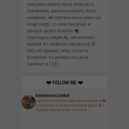
mieszkam między Niceą (Francja) a
Stambułem, dwoma miastami, które
uwielbiam, ale Stambuł ma w sobie coś
magicznego, co mnie fascynuje ✈️:
tętniące życiem dzielnice 🏘️,
imponujące zabytki 🕌, niesamowita
kuchnia 🍴 i serdeczni mieszkańcy 😍.
Mój cel? Sprawić, żebyś chciał tu
przyjechać. Co powiesz na çay w
Karaköy? ☕ 🇹🇷
❤️ FOLLOW ME ❤️
kevinloveistanbul
I am Kevin, Passionate about Istanbul ❤️
| Sharing travel tips & hidden gems 🕌 |
Explore Istanbul like a local ✈️