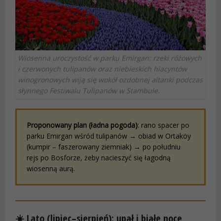
Wiosenna uroczystość w parku Emirgan: rzeki różowych
i czerwonych tulipanów oraz niebieskich hiacyntów
winogronowych wiją się wokół ozdobnej altanki podczas
słynnego Festiwalu Tulipanów w Stambule.
Proponowany plan (ładna pogoda)
: rano spacer po
parku Emirgan wśród tulipanów → obiad w Ortaköy
(kumpir – faszerowany ziemniak) → po południu
rejs po Bosforze, żeby nacieszyć się łagodną
wiosenną aurą.
☀️ Lato (lipiec–sierpień): upał i białe noce