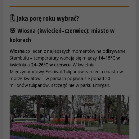
🗓️ Jaką porę roku wybrać?
🌸 Wiosna (kwiecień–czerwiec): miasto w
kolorach
Wiosna
to jeden z najlepszych momentów na odkrywanie
Stambułu – temperatury wahają się między
14–15°C w
kwietniu
a
24–26°C w czerwcu
. W kwietniu
Międzynarodowy Festiwal Tulipanów zamienia miasto w
morze kwiatów – w parkach pojawia się ponad 20
milionów tulipanów, szczególnie w parku Emirgan.