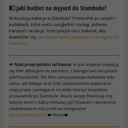
💵 Jaki budżet na wyjazd do Stambułu?
Ile kosztują wakacje w Stambule? Przewodnik po cenach i
wydatkach, które warto uwzględnić: noclegi, jedzenie,
transport i atrakcje. Przeczytajcie nasz materiał, aby
dowiedzieć się,
jaki budżet warto zaplanować na wyjazd do
Stambułu
.
📢
Nota przejrzystości od Kevina:
w tym artykule znajdują
się linki afiliacyjne do partnera, z którego sam korzystam
(GetYourGuide). Dla Was cena pozostaje dokładnie taka
sama, ale klikając w te linki, bezpośrednio wspieracie
moją pracę i pomagacie mi dalej tworzyć bezpłatne
przewodniki po Stambule. Wasze wizyty finansują mój
kolejny
simit
z dobrą herbatą
çay
! Shukran! I koniecznie
zaobserwujcie mój profil na Instagramie
@kevinloveistanbul
❤️
Peace
❤️