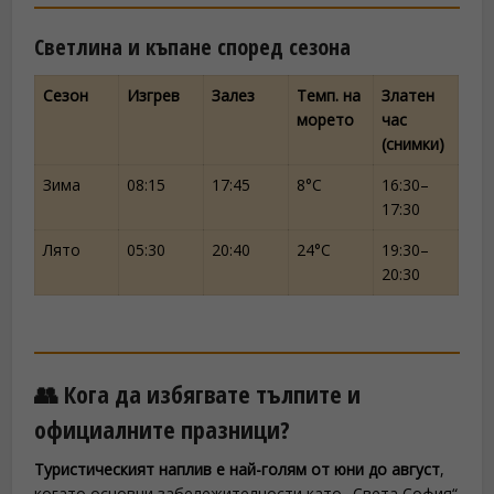
Светлина и къпане според сезона
Сезон
Изгрев
Залез
Темп. на
Златен
морето
час
(снимки)
Зима
08:15
17:45
8°C
16:30–
17:30
Лято
05:30
20:40
24°C
19:30–
20:30
👥 Кога да избягвате тълпите и
официалните празници?
Туристическият наплив е най-голям от юни до август
,
когато основни забележителности като „Света София“