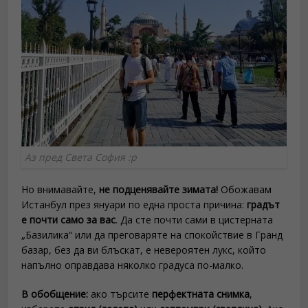
Аз пред Света София :p
Но внимавайте,
не подценявайте зимата!
Обожавам
Истанбул през януари по една проста причина:
градът
е почти само за вас
. Да сте почти сами в цистерната
„Базилика“ или да преговаряте на спокойствие в Гранд
базар, без да ви блъскат, е невероятен лукс, който
напълно оправдава няколко градуса по-малко.
В обобщение:
ако търсите
перфектната снимка
,