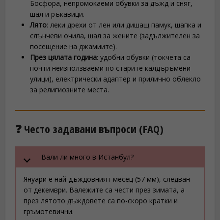
Босфора, непромокаеми обувки за дъжд и сняг,
шал и ръкавици.
Лято
: леки дрехи от лен или дишащ памук, шапка и
слънчеви очила, шал за жените (задължителен за
посещение на джамиите).
През цялата година
: удобни обувки (токчета са
почти неизползваеми по старите калдъръмени
улици), електрически адаптер и прилично облекло
за религиозните места.
❓ Често задавани въпроси (FAQ)
Вали ли много в Истанбул?
Януари е най-дъждовният месец (57 мм), следван
от декември. Валежите са чести през зимата, а
през лятото дъждовете са по-скоро кратки и
гръмотевични.