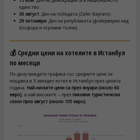
15 юли
: Ден на демокрацията и националното
единство
30 август
: Ден на победата (Zafer Bayramı)
29 октомври
: Ден на републиката (фойерверки над
Босфора и огромни тълпи)
💰 Средни цени на хотелите в Истанбул
по месеци
По-долу виждате графика със средните цени за
нощувка в 3-звезден хотел в Истанбул през цялата
година.
Най-ниските цени са през януари (около 60
евро)
, а най-високите – през
пиковия туристически
сезон през август (около 105 евро)
.