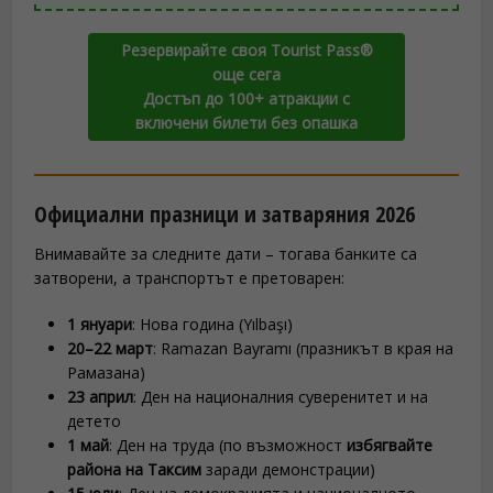
Резервирайте своя Tourist Pass®
още сега
Достъп до 100+ атракции с
включени билети без опашка
Официални празници и затваряния 2026
Внимавайте за следните дати – тогава банките са
затворени, а транспортът е претоварен:
1 януари
: Нова година (Yılbaşı)
20–22 март
: Ramazan Bayramı (празникът в края на
Рамазана)
23 април
: Ден на националния суверенитет и на
детето
1 май
: Ден на труда (по възможност
избягвайте
района на Таксим
заради демонстрации)