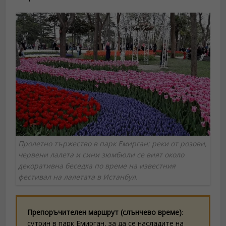
Пролетно тържество в парк Емирган: реки от розови,
червени лалета и сини зюмбюли се вият около
декоративна беседка по време на известния
фестивал на лалетата в Истанбул.
Препоръчителен маршрут (слънчево време)
:
сутрин в парк Емирган, за да се насладите на