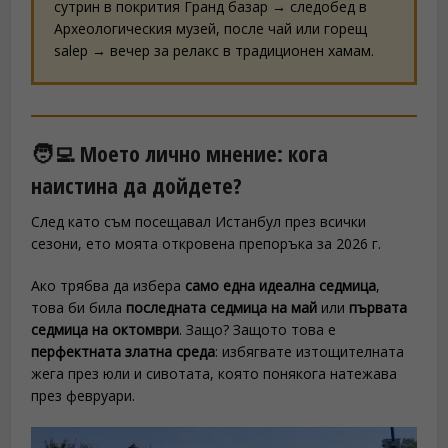
сутрин в покрития Гранд базар → следобед в
Археологическия музей, после чай или горещ
salep → вечер за релакс в традиционен хамам.
🧑‍💻 Моето лично мнение: кога
наистина да дойдете?
След като съм посещавал Истанбул през всички
сезони, ето моята откровена препоръка за 2026 г.
Ако трябва да избера
само една идеална седмица
,
това би била
последната седмица на май
или
първата
седмица на октомври
. Защо? Защото това е
перфектната златна среда
: избягвате изтощителната
жега през юли и сивотата, която понякога натежава
през февруари.