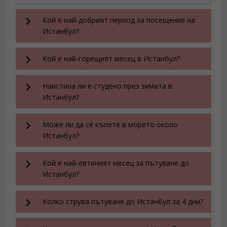
Кой е най-добрият период за посещение на
Истанбул?
Кой е най-горещият месец в Истанбул?
Наистина ли е студено през зимата в
Истанбул?
Може ли да се къпете в морето около
Истанбул?
Кой е най-евтиният месец за пътуване до
Истанбул?
Колко струва пътуване до Истанбул за 4 дни?