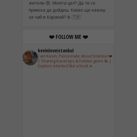
жители 😍. Моята цел? Да ти се
прииска да дойдеш. Какво ще кажеш
за чай в Каракей? ☕ 🇹🇷
❤️ FOLLOW ME ❤️
kevinloveistanbul
I am Kevin, Passionate about Istanbul ❤️
| Sharing travel tips & hidden gems 🕌 |
Explore Istanbul like a local ✈️