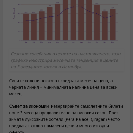
Сезонни колебания в цените на настаняването: тази
графика илюстрира месечната тенденция в цените
на 3-звездните хотели в Истанбул.
Сините колони показват средната месечна цена, а
черната линия – минималната налична цена за всеки
месец.
Съвет за икономии
: Резервирайте самолетните билети
поне 3 месеца предварително за високия сезон. През
зимата луксозните хотели (Pera Palace, Çırağan) често
предлагат силно намалени цени и много изгодни
оферти.