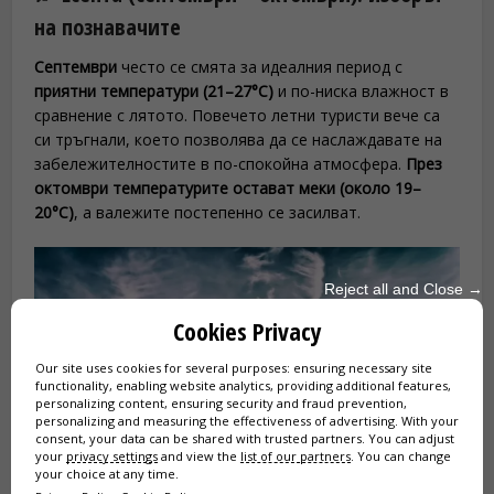
на познавачите
Септември
често се смята за идеалния период с
приятни температури (21–27°C)
и по-ниска влажност в
сравнение с лятото. Повечето летни туристи вече са
си тръгнали, което позволява да се наслаждавате на
забележителностите в по-спокойна атмосфера.
През
октомври температурите остават меки (около 19–
20°C)
, а валежите постепенно се засилват.
Reject all and Close →
Cookies Privacy
Our site uses cookies for several purposes: ensuring necessary site
functionality, enabling website analytics, providing additional features,
personalizing content, ensuring security and fraud prevention,
personalizing and measuring the effectiveness of advertising. With your
consent, your data can be shared with trusted partners. You can adjust
your
privacy settings
and view the
list of our partners
. You can change
your choice at any time.