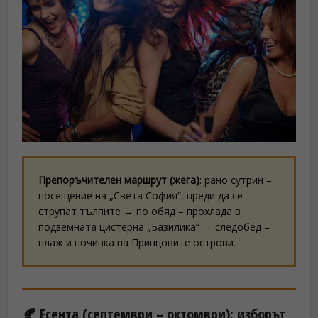
Препоръчителен маршрут (жега)
: рано сутрин –
посещение на „Света София“, преди да се
струпат тълпите → по обяд – прохлада в
подземната цистерна „Базилика“ → следобед –
плаж и почивка на Принцовите острови.
🍂 Есента (септември – октомври): изборът