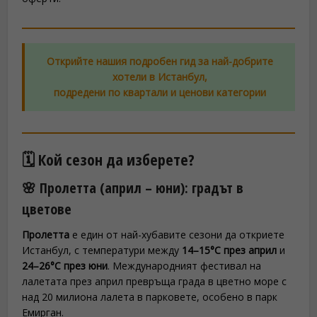
Открийте нашия подробен гид за най-добрите
хотели в Истанбул,
подредени по квартали и ценови категории
🗓️ Кой сезон да изберете?
🌸 Пролетта (април – юни): градът в
цветове
Пролетта
е един от най-хубавите сезони да откриете
Истанбул, с температури между
14–15°C през април
и
24–26°C през юни
. Международният фестивал на
лалетата през април превръща града в цветно море с
над 20 милиона лалета в парковете, особено в парк
Емирган.