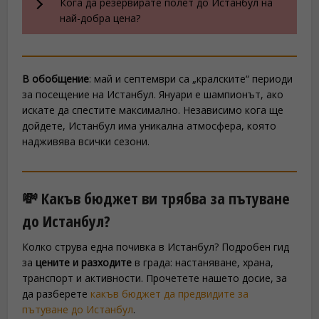
Кога да резервирате полет до Истанбул на
най-добра цена?
В обобщение
: май и септември са „кралските“ периоди
за посещение на Истанбул. Януари е шампионът, ако
искате да спестите максимално. Независимо кога ще
дойдете, Истанбул има уникална атмосфера, която
надживява всички сезони.
💸 Какъв бюджет ви трябва за пътуване
до Истанбул?
Колко струва една почивка в Истанбул? Подробен гид
за
цените и разходите
в града: настаняване, храна,
транспорт и активности. Прочетете нашето досие, за
да разберете
какъв бюджет да предвидите за
пътуване до Истанбул
.