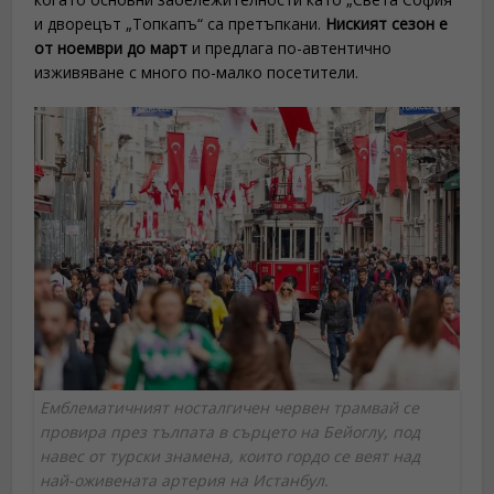
и дворецът „Топкапъ“ са претъпкани.
Ниският сезон е
от ноември до март
и предлага по-автентично
изживяване с много по-малко посетители.
Емблематичният носталгичен червен трамвай се
провира през тълпата в сърцето на Бейоглу, под
навес от турски знамена, които гордо се веят над
най-оживената артерия на Истанбул.