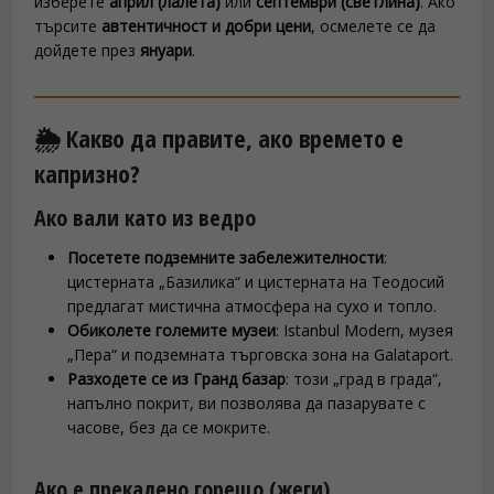
изберете
април (лалета)
или
септември (светлина)
. Ако
търсите
автентичност и добри цени
, осмелете се да
дойдете през
януари
.
🌦️ Какво да правите, ако времето е
капризно?
Ако вали като из ведро
Посетете подземните забележителности
:
цистерната „Базилика“ и цистерната на Теодосий
предлагат мистична атмосфера на сухо и топло.
Обиколете големите музеи
: Istanbul Modern, музея
„Пера“ и подземната търговска зона на Galataport.
Разходете се из Гранд базар
: този „град в града“,
напълно покрит, ви позволява да пазарувате с
часове, без да се мокрите.
Ако е прекалено горещо (жеги)