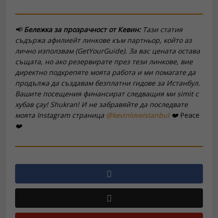
📢
Бележка за прозрачност от Кевин:
Тази статия
съдържа афилиейт линкове към партньор, който аз
лично използвам (GetYourGuide). За вас цената остава
същата, но ако резервирате през тези линкове, вие
директно подкрепяте моята работа и ми помагате да
продължа да създавам безплатни гидове за Истанбул.
Вашите посещения финансират следващия ми
simit
с
хубав
çay
! Shukran! И не забравяйте да последвате
моята Instagram страница
@kevinloveistanbul
❤️
Peace
❤️