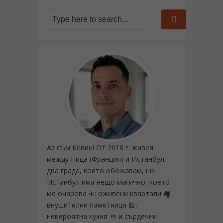
Аз съм Кевин! От 2018 г. живея
между Ница (Франция) и Истанбул,
два града, които обожавам, но
Истанбул има нещо магично, което
ме очарова ✈️: оживени квартали 🏘️,
внушителни паметници 🕌,
невероятна кухня 🍴 и сърдечни