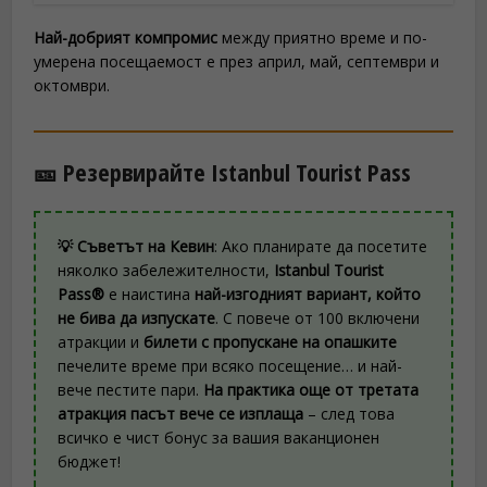
Най-добрият компромис
между приятно време и по-
умерена посещаемост е през април, май, септември и
октомври.
🎫 Резервирайте Istanbul Tourist Pass
💡 Съветът на Кевин
: Ако планирате да посетите
няколко забележителности,
Istanbul Tourist
Pass®
е наистина
най-изгодният вариант, който
не бива да изпускате
. С повече от 100 включени
атракции и
билети с пропускане на опашките
печелите време при всяко посещение… и най-
вече пестите пари.
На практика още от третата
атракция пасът вече се изплаща
– след това
всичко е чист бонус за вашия ваканционен
бюджет!