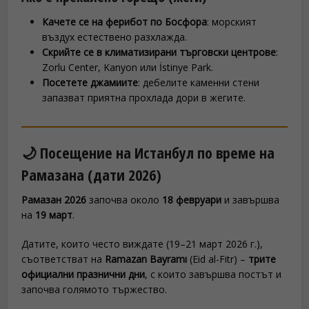
Качете се на ферибот по Босфора
: морският
въздух естествено разхлажда.
Скрийте се в климатизирани търговски центрове
:
Zorlu Center, Kanyon или İstinye Park.
Посетете джамиите
: дебелите каменни стени
запазват приятна прохлада дори в жегите.
🌙 Посещение на Истанбул по време на
Рамазана (дати 2026)
Рамазан 2026
започва около
18 февруари
и завършва
на
19 март
.
Датите, които често виждате (19–21 март 2026 г.),
съответстват на
Ramazan Bayramı
(Eid al-Fitr) –
трите
официални празнични дни
, с които завършва постът и
започва голямото тържество.