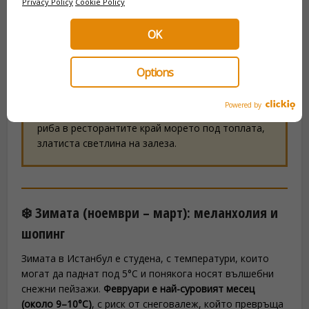
Privacy Policy
Cookie Policy
OK
Света София през есента
Options
Бонус за любителите на гастрономията
: есента
бележи началото на богатия риболов по
Powered by
Босфора – чудесен момент да опитате прясна
риба в ресторантите край морето под топлата,
златиста светлина на залеза.
❄️ Зимата (ноември – март): меланхолия и
шопинг
Зимата в Истанбул е студена, с температури, които
могат да паднат под 5°C и понякога носят вълшебни
снежни пейзажи.
Февруари е най-суровият месец
(около 9–10°C)
, с риск от снеговалеж, който превръща