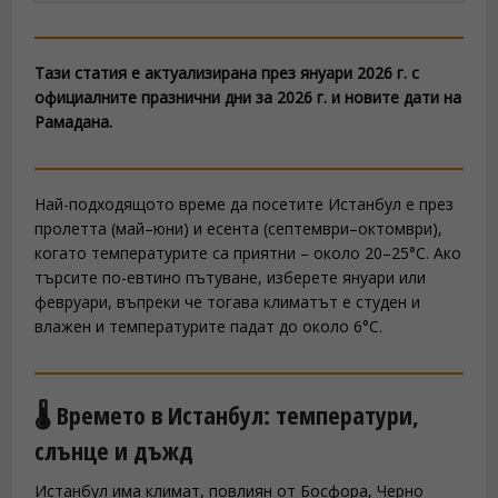
Тази статия е актуализирана през януари 2026 г. с
официалните празнични дни за 2026 г. и новите дати на
Рамадана.
Най-подходящото време да посетите Истанбул е през
пролетта (май–юни) и есента (септември–октомври),
когато температурите са приятни – около 20–25°C. Ако
търсите по-евтино пътуване, изберете януари или
февруари, въпреки че тогава климатът е студен и
влажен и температурите падат до около 6°C.
🌡️ Времето в Истанбул: температури,
слънце и дъжд
Истанбул има климат, повлиян от Босфора, Черно