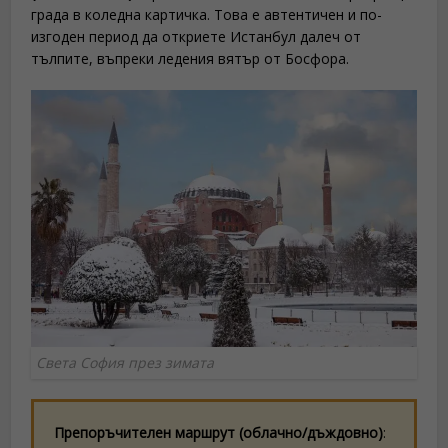
града в коледна картичка. Това е автентичен и по-
изгоден период да откриете Истанбул далеч от
тълпите, въпреки ледения вятър от Босфора.
Света София през зимата
Препоръчителен маршрут (облачно/дъждовно)
: