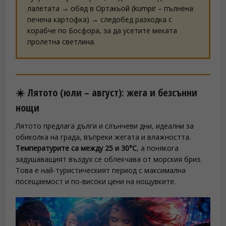
лалетата → обяд в Ортакьой (kumpir – пълнена
печена картофка) → следобед разходка с
корабче по Босфора, за да усетите меката
пролетна светлина.
☀️ Лятото (юли – август): жега и безсънни
нощи
Лятото предлага дълги и слънчеви дни, идеални за
обиколка на града, въпреки жегата и влажността.
Температурите са между 25 и 30°C
, а понякога
задушаващият въздух се облекчава от морския бриз.
Това е най-туристическият период с максимална
посещаемост и по-високи цени на нощувките.