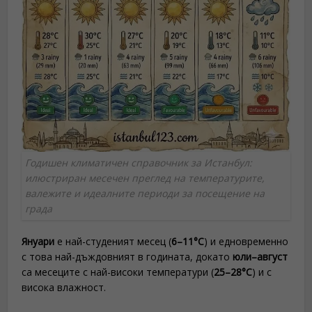
Годишен климатичен справочник за Истанбул:
илюстриран месечен преглед на температурите,
валежите и идеалните периоди за посещение на
града
Януари
е най-студеният месец (
6–11°C
) и едновременно
с това най-дъждовният в годината, докато
юли–август
са месеците с най-високи температури (
25–28°C
) и с
висока влажност.