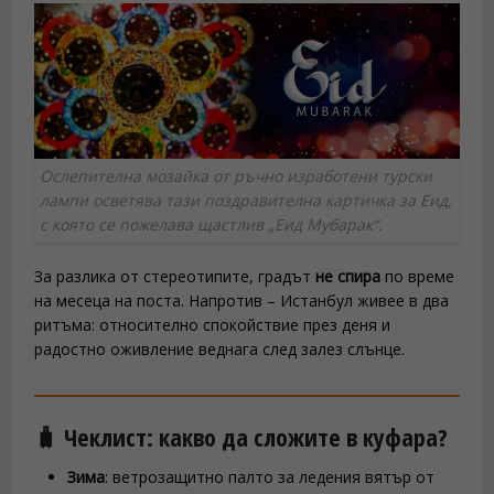
Ослепителна мозайка от ръчно изработени турски
лампи осветява тази поздравителна картичка за Еид,
с която се пожелава щастлив „Еид Мубарак“.
За разлика от стереотипите, градът
не спира
по време
на месеца на поста. Напротив – Истанбул живее в два
ритъма: относително спокойствие през деня и
радостно оживление веднага след залез слънце.
🧳 Чеклист: какво да сложите в куфара?
Зима
: ветрозащитно палто за ледения вятър от