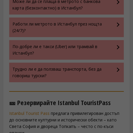
Може ли да се плаща в метрото с банкова
карта (безконтактно) в Истанбул?
Работи ли метрото в Истанбул през нощта
(24/7)?
По-добре ли е такси (Uber) или трамвай в
Истанбул?
Трудно ли е да ползваш транспорта, без да
говориш турски?
🎫 Резервирайте Istanbul TouristPass
Istanbul Tourist Pass
предлага привилегирован достъп
до основните културни и исторически обекти – като
Света София и двореца Топкапъ – често с по-къси
опашки.