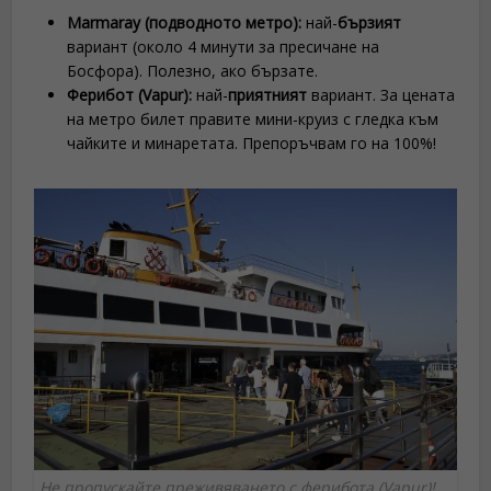
Marmaray (подводното метро):
най-
бързият
вариант (около 4 минути за пресичане на
Босфора). Полезно, ако бързате.
Ферибот (Vapur):
най-
приятният
вариант. За цената
на метро билет правите мини-круиз с гледка към
чайките и минаретата. Препоръчвам го на 100%!
Не пропускайте преживяването с ферибота (Vapur)!