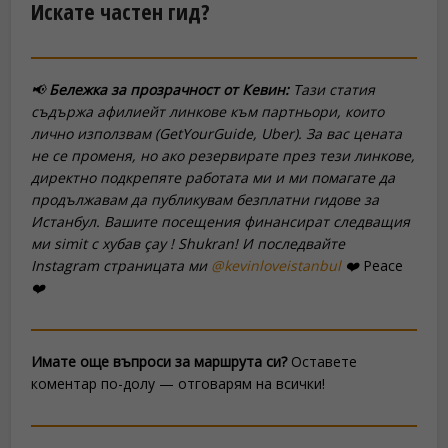
Искате частен гид?
📢
Бележка за прозрачност от Кевин:
Тази статия
съдържа афилиейт линкове към партньори, които
лично използвам (GetYourGuide, Uber). За вас цената
не се променя, но ако резервирате през тези линкове,
директно подкрепяте работата ми и ми помагате да
продължавам да публикувам безплатни гидове за
Истанбул. Вашите посещения финансират следващия
ми
simit
с хубав
çay
! Shukran! И последвайте
Instagram страницата ми
@kevinloveistanbul
❤️
Peace
❤️
Имате още въпроси за маршрута си?
Оставете
коментар по-долу — отговарям на всички!