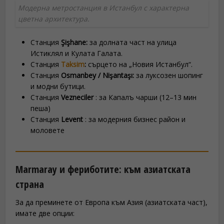
Модерна метростанция в Истанбул с характерна
цветна архитектура.
Станция
Şişhane:
за долната част на улица
Истиклял и Кулата Галата.
Станция
Taksim
:
сърцето на „Новия Истанбул“.
Станция
Osmanbey / Nişantaşı:
за луксозен шопинг
и модни бутици.
Станция
Vezneciler
: за Капалъ чарши (12–13 мин
пеша)
Станция
Levent
: за модерния бизнес район и
моловете
Marmaray и фериботите: към азиатската
страна
За да преминете от Европа към Азия (азиатската част),
имате две опции: