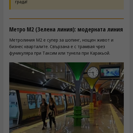
града!
Метро M2 (Зелена линия): модерната линия
Метролиния M2 е супер за шопинг, нощен живот и
бизнес кварталите. Свързана е с трамвая чрез
фуникуляра при Таксим или тунела при Каракьой.