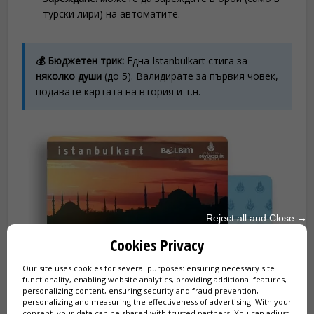
турски лири) на автоматите.
💰 Бюджетен трик:
Една Istanbulkart стига за
няколко души
(до 5). Валидирате за първия човек,
подавате картата на втория и т.н.
Reject all and Close →
Cookies Privacy
Our site uses cookies for several purposes: ensuring necessary site
functionality, enabling website analytics, providing additional features,
personalizing content, ensuring security and fraud prevention,
personalizing and measuring the effectiveness of advertising. With your
consent, your data can be shared with trusted partners. You can adjust