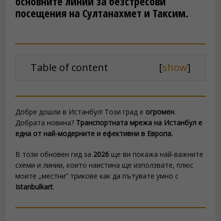
основните линии за безстресови
посещения на Султанахмет и Таксим.
Table of content
[
show
]
Добре дошли в Истанбул! Този град е
огромен
.
Добрата новина?
Транспортната мрежа на Истанбул е
една от най-модерните и ефективни в Европа.
В този обновен гид за
2026
ще ви покажа най-важните
схеми и линии, които наистина ще използвате, плюс
моите „местни“ трикове как да пътувате умно с
Istanbulkart
.