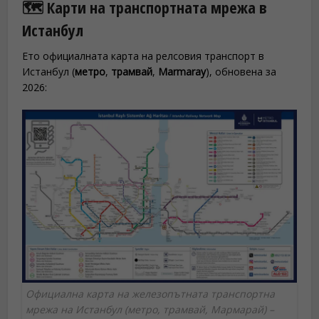
🗺️ Карти на транспортната мрежа в
Истанбул
Ето официалната карта на релсовия транспорт в
Истанбул (
метро
,
трамвай
,
Marmaray
), обновена за
2026:
Официална карта на железопътната транспортна
мрежа на Истанбул (метро, трамвай, Мармарай) –