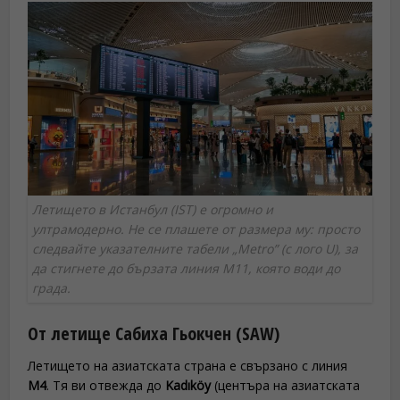
Летището в Истанбул (IST) е огромно и
ултрамодерно. Не се плашете от размера му: просто
следвайте указателните табели „Metro” (с лого U), за
да стигнете до бързата линия M11, която води до
града.
От летище Сабиха Гьокчен (SAW)
Летището на азиатската страна е свързано с линия
M4
. Тя ви отвежда до
Kadıköy
(центъра на азиатската