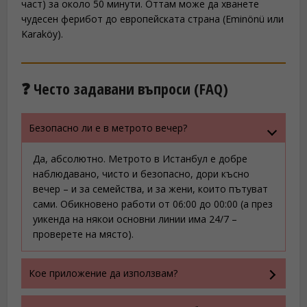
част) за около 50 минути. Оттам може да хванете
чудесен ферибот до европейската страна (Eminönü или
Karaköy).
❓ Често задавани въпроси (FAQ)
Безопасно ли е в метрото вечер?
Да, абсолютно. Метрото в Истанбул е добре
наблюдавано, чисто и безопасно, дори късно
вечер – и за семейства, и за жени, които пътуват
сами. Обикновено работи от 06:00 до 00:00 (а през
уикенда на някои основни линии има 24/7 –
проверете на място).
Кое приложение да използвам?