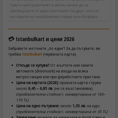
Това е най-приятният и евтин начин да се
прехвърлите от един континент на друг, като се
насладите на незабравима гледка към Босфора.
💳 Istanbulkart и цени 2026
Забравете жетоните „по един“! За да пътувате, ви
трябва
Istanbulkart
(червената карта).
Откъде се купува?
От жълтите или сините
автомати (
Biletmatik
) на входа на всяка
метростанция или при фериботните пристани.
Цена на картата (2026):
празната карта струва
около
6,45 – 6,85 лв.
(не се възстановява).
(приблизителна стойност, конвертирана от 165–
175 TL)
Цена на едно пътуване:
около
1,35 лв.
на курс.
(приблизителна стойност, конвертирана от 35 TL)
Зареждане:
можете да зареждате в брой (само в