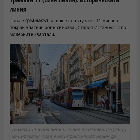
линия
Това е
гръбнакът
на вашето пътуване. T1 минава
покрай Златния рог и свързва „Стария Истанбул“ с по-
модерните квартали.
Трамвай T1 (синя линия) се вие по оживените улици
на Сиркеджи. Това е най-практичният начин да