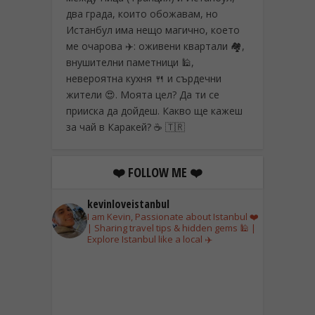
два града, които обожавам, но
Истанбул има нещо магично, което
ме очарова ✈️: оживени квартали 🏘️,
внушителни паметници 🕌,
невероятна кухня 🍴 и сърдечни
жители 😍. Моята цел? Да ти се
прииска да дойдеш. Какво ще кажеш
за чай в Каракей? ☕ 🇹🇷
❤️ FOLLOW ME ❤️
kevinloveistanbul
I am Kevin, Passionate about Istanbul ❤️
| Sharing travel tips & hidden gems 🕌 |
Explore Istanbul like a local ✈️