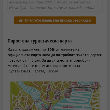
актуализирана през 2026 г. (карта на метрото в
Истанбул) – Източник: https://www.metro.istanbul/
📥 Изтеглете плана във висока резолюция
Опростена туристическа карта
Да си го кажем честно:
80% от линиите на
официалната карта няма да ви трябват
при стандартен
престой от 4–5 дни. За да си спестите главоболия,
фокусирайте се върху историческите зони
(Султанахмет, Галата, Таксим).