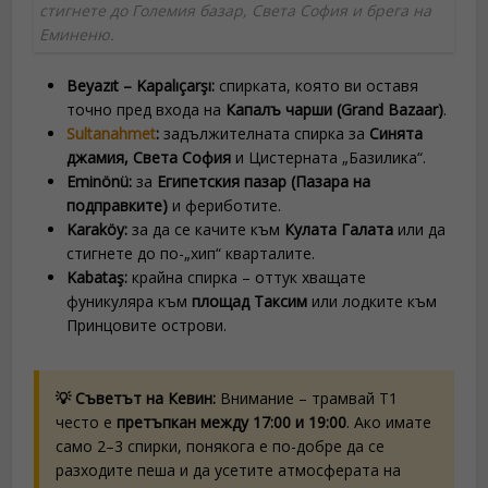
стигнете до Големия базар, Света София и брега на
Еминеню.
Beyazıt – Kapalıçarşı:
спирката, която ви оставя
точно пред входа на
Капалъ чарши (Grand Bazaar)
.
Sultanahmet
:
задължителната спирка за
Синята
джамия, Света София
и Цистерната „Базилика“.
Eminönü:
за
Египетския пазар (Пазара на
подправките)
и фериботите.
Karaköy:
за да се качите към
Кулата Галата
или да
стигнете до по-„хип“ кварталите.
Kabataş:
крайна спирка – оттук хващате
фуникуляра към
площад Таксим
или лодките към
Принцовите острови.
💡 Съветът на Кевин:
Внимание – трамвай T1
често е
претъпкан между 17:00 и 19:00
. Ако имате
само 2–3 спирки, понякога е по-добре да се
разходите пеша и да усетите атмосферата на