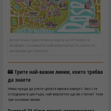
Артистична туристическа карта на Истанбул и
Босфора с основните забележителности, които си
заслужава да посетите.
🚋 Трите най-важни линии, които трябва
да знаете
Няма нужда да учите цялата мрежа наизуст. Ако сте
отседнали в центъра, най-вероятно ще ви стигнат тези
три основни линии:
Трамвай T1 (Синя линия): историческата