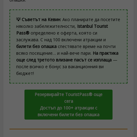
💡 Съветът на Кевин
: Ако планирате да посетите
няколко забележителности,
Istanbul Tourist
Pass®
определено е оферта, която си
заслужава. С над 100 включени атракции и
билети без опашка
спестявате време на почти
всяко посещение… и най-вече пари.
На практика
още след третото влизане пасът се изплаща
—
после всичко е бонус за ваканционния ви
бюджет!
Резервирайте TouristPass® още
сега
Достъп до 100+ атракции с
включени билети без опашка