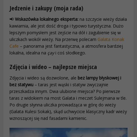
Jedzenie i zakupy (moja rada)
📢
Wskazówka lokalnego eksperta:
na szczycie wieży działa
kawiarnia, ale jest dość droga i typowo turystyczna. Dużo
lepszym pomysłem jest zejście na dół i zagubienie się w
uliczkach wokół wieży. Na przerwę polecam
Galata Konak
Cafe
– panorama jest fantastyczna, a atmosfera bardziej
lokalna, idealna na
çay
i coś słodkiego.
Zdjęcia i wideo – najlepsze miejsca
Zdjęcia i wideo są dozwolone, ale
bez lampy błyskowej i
bez statywu
– taras jest wąski i statyw zwyczajnie
przeszkadza innym. Dwa ulubione miejsca? Po pierwsze
taras z widokiem na most Galata i meczet Sulejmana w tle.
Po drugie słynna uliczka prowadząca w górę do wieży
(Galata Kulesi Sokak), skąd uchwycicie klasyczny kadr wieży
wznoszącej się nad fasadami kamienic.