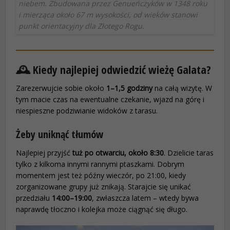
niebem. Zbudowana przez Genueńczyków w 1348 roku
i mierząca około 67 m wysokości, od wieków stanowi
punkt orientacyjny dla Złotego Rogu.
🕰️ Kiedy najlepiej odwiedzić wieżę Galata?
Zarezerwujcie sobie około
1–1,5 godziny
na całą wizytę. W
tym macie czas na ewentualne czekanie, wjazd na górę i
niespieszne podziwianie widoków z tarasu.
Żeby uniknąć tłumów
Najlepiej przyjść
tuż po otwarciu, około 8:30
. Dzielicie taras
tylko z kilkoma innymi rannymi ptaszkami. Dobrym
momentem jest też późny wieczór, po 21:00, kiedy
zorganizowane grupy już znikają. Starajcie się unikać
przedziału
14:00–19:00
, zwłaszcza latem – wtedy bywa
naprawdę tłoczno i kolejka może ciągnąć się długo.