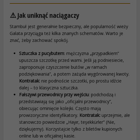
⚠️ Jak uniknąć naciągaczy
Stambuł jest generalnie bezpieczny, ale popularność wieży
Galata przyciąga też kilka znanych schematów. Warto je
znać, żeby zachować spokój.
Sztuczka z pucybutem
: mężczyzna „przypadkiem”
upuszcza szczotkę przed wami. Jeśli ją podniesiecie,
zaproponuje czyszczenie butów „w ramach
podziękowania”, a potem zażąda wygórowanej kwoty.
Kontratak:
nie podnoście szczotki, po prostu idźcie
dalej – to klasyczna sztuczka.
Fałszywi przewodnicy przy wejściu
: podchodzą i
przedstawiają się jako „oficjalni przewodnicy”,
obiecując ominięcie kolejki. Często mają
prowizoryczne identyfikatory.
Kontratak:
uprzejmie, ale
stanowczo powiedzcie „Hayır, teşekkürler” (Nie,
dziękujemy). Korzystajcie tylko z biletów kupionych
online lub w oficjalnej kasie.