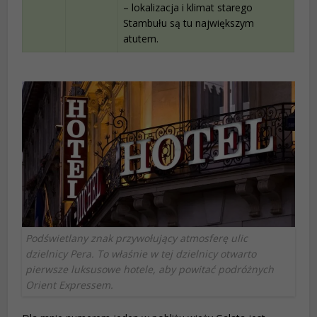
– lokalizacja i klimat starego
Stambułu są tu największym
atutem.
Podświetlany znak przywołujący atmosferę ulic
dzielnicy Pera. To właśnie w tej dzielnicy otwarto
pierwsze luksusowe hotele, aby powitać podróżnych
Orient Expressem.