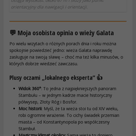
osiąga wysokość około 67 m i służy jako punkt
orientacyjny dla nawigacji i orientacji.
💬 Moja osobista opinia o wieży Galata
Po wielu wizytach o różnych porach dnia i roku można
spokojnie powiedzieć jedno: wieża Galata naprawdę
zasługuje na swoją sławę – choć ma też kilka minusów, o
których dobrze wiedzieć zawczasu.
Plusy oczami „lokalnego eksperta” 👍
Widok 360°
: To jedna z najpiękniejszych panoram
Stambułu – w jednym kadrze macie historyczny
półwysep, Złoty Róg i Bosfor.
Moc historii
: Myśl, że ta wieża stoi tu od XIV wieku,
robi ogromne wrażenie. To cichy świadek przemian
miasta – od Konstantynopola po współczesny
Stambuł.
Magiczny klimat okolicy
: Sama wieża to dopiero