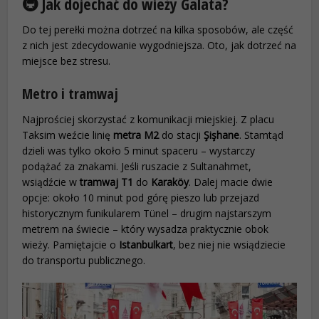
🚇 Jak dojechać do wieży Galata?
Do tej perełki można dotrzeć na kilka sposobów, ale część
z nich jest zdecydowanie wygodniejsza. Oto, jak dotrzeć na
miejsce bez stresu.
Metro i tramwaj
Najprościej skorzystać z komunikacji miejskiej. Z placu
Taksim weźcie linię
metra M2
do stacji
Şişhane
. Stamtąd
dzieli was tylko około 5 minut spaceru – wystarczy
podążać za znakami. Jeśli ruszacie z Sultanahmet,
wsiądźcie w
tramwaj T1
do
Karaköy
. Dalej macie dwie
opcje: około 10 minut pod górę pieszo lub przejazd
historycznym funikularem Tünel – drugim najstarszym
metrem na świecie – który wysadza praktycznie obok
wieży. Pamiętajcie o
Istanbulkart
, bez niej nie wsiądziecie
do transportu publicznego.