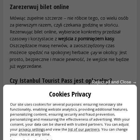
Zarezerwuj bilet online
Mówiąc zupełnie szczerze – nie róbcie tego, co wielu osób
za pierwszym razem, czyli czekania godzinę w słońcu.
Rezerwując bilet online, wybieracie konkretny przedział
czasowy i korzystacie z
wejścia z pominięciem kasy
.
Oszczędzacie masę nerwów, a zaoszczędzony czas
możecie spędzić na spokojnej herbacie
çay
w okolicy. Jest
prosto, bezpiecznie i macie pewność, że wejście nie będzie
już wyprzedane.
Czy Istanbul Tourist Pass jest opłacalny?
Reject all and Close →
Cookies Privacy
Jeśli planujecie zwiedzić kilka głównych atrakcji,
Our site uses cookies for several purposes: ensuring necessary site
Istanbul Tourist Pass®
może być naprawdę dobrym
functionality, enabling website analytics, providing additional features,
personalizing content, ensuring security and fraud prevention,
wyborem. Jedna karta daje dostęp do ponad 100
personalizing and measuring the effectiveness of advertising. With your
miejsc, w tym do wieży Galata, często z wejściami
consent, your data can be shared with trusted partners. You can adjust
bez kolejki. Możecie zwiedzać bez stresu,
your
privacy settings
and view the
list of our partners
. You can change
your choice at any time.
korzystając także z rejsu po Bosforze i szeregu