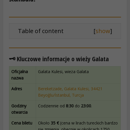
Table of content
[
show
]
🗝️ Kluczowe informacje o wieży Galata
Oficjalna
Galata Kulesi, wieża Galata
nazwa
Adres
Bereketzade, Galata Kulesi, 34421
Beyoğlu/İstanbul, Turcja
Godziny
Codziennie od
8:30
do
23:00
.
otwarcia
Cena biletu
Około
35 €
(cena w lirach tureckich bardzo
się zmienia, obecnie w okolicach 1750