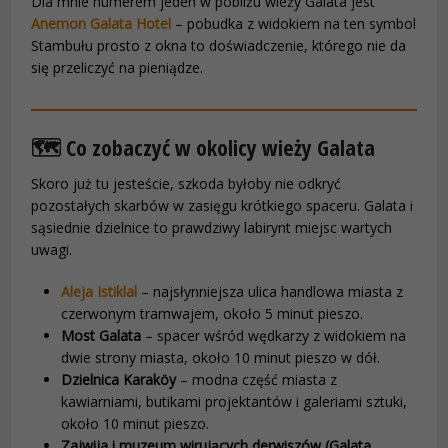
Dla mnie numerem jeden w pobliżu wieży Galata jest
Anemon Galata Hotel
– pobudka z widokiem na ten symbol
Stambułu prosto z okna to doświadczenie, którego nie da
się przeliczyć na pieniądze.
🗺️ Co zobaczyć w okolicy wieży Galata
Skoro już tu jesteście, szkoda byłoby nie odkryć
pozostałych skarbów w zasięgu krótkiego spaceru. Galata i
sąsiednie dzielnice to prawdziwy labirynt miejsc wartych
uwagi.
Aleja Istiklal
– najsłynniejsza ulica handlowa miasta z
czerwonym tramwajem, około 5 minut pieszo.
Most Galata
– spacer wśród wędkarzy z widokiem na
dwie strony miasta, około 10 minut pieszo w dół.
Dzielnica Karaköy
– modna część miasta z
kawiarniami, butikami projektantów i galeriami sztuki,
około 10 minut pieszo.
Zajwija i muzeum wirujących derwiszów (Galata