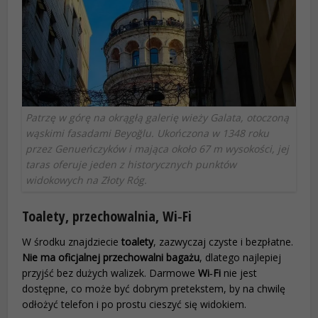
Patrzę w górę na okrągłą galerię wieży Galata, otoczoną
wąskimi fasadami Beyoğlu. Ukończona w 1348 roku
przez Genueńczyków i mająca około 67 m wysokości, jej
taras oferuje jeden z historycznych punktów
widokowych na Złoty Róg.
Toalety, przechowalnia, Wi‑Fi
W środku znajdziecie
toalety
, zazwyczaj czyste i bezpłatne.
Nie ma oficjalnej przechowalni bagażu
, dlatego najlepiej
przyjść bez dużych walizek. Darmowe
Wi‑Fi
nie jest
dostępne, co może być dobrym pretekstem, by na chwilę
odłożyć telefon i po prostu cieszyć się widokiem.