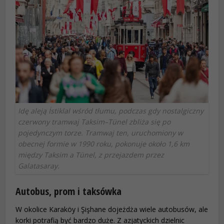
Idę aleją İstiklal wśród tłumu, podczas gdy nostalgiczny
czerwony tramwaj Taksim–Tünel zbliża się po
pojedynczym torze. Tramwaj ten, uruchomiony w
obecnej formie w 1990 roku, pokonuje około 1,6 km
między Taksim a Tünel, z przejazdem przez
Galatasaray.
Autobus, prom i taksówka
W okolice Karaköy i Şişhane dojeżdża wiele autobusów, ale
korki potrafią być bardzo duże. Z azjatyckich dzielnic