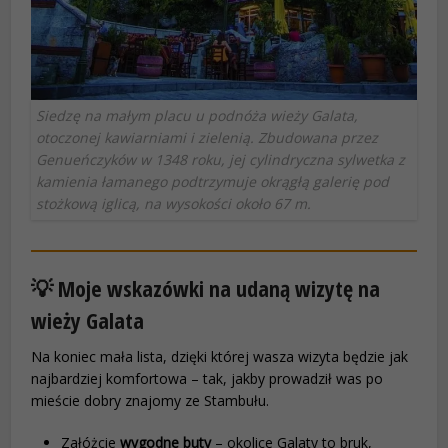
Siedzę na małym placu u podnóża wieży Galata,
otoczonej kawiarniami i zielenią. Zbudowana przez
Genueńczyków w 1348 roku, jej cylindryczna sylwetka z
kamienia łamanego podtrzymuje okrągłą galerię pod
stożkową iglicą, na wysokości około 67 m.
💡 Moje wskazówki na udaną wizytę na
wieży Galata
Na koniec mała lista, dzięki której wasza wizyta będzie jak
najbardziej komfortowa – tak, jakby prowadził was po
mieście dobry znajomy ze Stambułu.
Załóżcie
wygodne buty
– okolice Galaty to bruk,