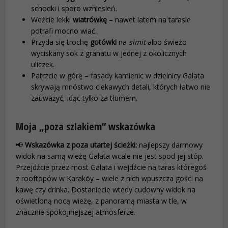
schodki i sporo wzniesień.
Weźcie lekki
wiatrówkę
– nawet latem na tarasie
potrafi mocno wiać.
Przyda się trochę
gotówki
na
simit
albo świeżo
wyciskany sok z granatu w jednej z okolicznych
uliczek.
Patrzcie w górę – fasady kamienic w dzielnicy Galata
skrywają mnóstwo ciekawych detali, których łatwo nie
zauważyć, idąc tylko za tłumem.
Moja „poza szlakiem” wskazówka
📢
Wskazówka z poza utartej ścieżki:
najlepszy darmowy
widok na samą wieżę Galata wcale nie jest spod jej stóp.
Przejdźcie przez most Galata i wejdźcie na taras któregoś
z rooftopów w Karaköy – wiele z nich wpuszcza gości na
kawę czy drinka. Dostaniecie wtedy cudowny widok na
oświetloną nocą wieżę, z panoramą miasta w tle, w
znacznie spokojniejszej atmosferze.