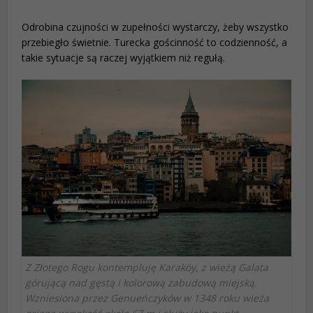
Odrobina czujności w zupełności wystarczy, żeby wszystko
przebiegło świetnie. Turecka gościnność to codzienność, a
takie sytuacje są raczej wyjątkiem niż regułą.
Z Złotego Rogu kontempluję Karaköy, z wieżą Galata
górującą nad gęstą i kolorową zabudową miejską.
Wzniesiona przez Genueńczyków w 1348 roku wieża