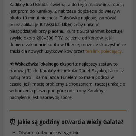
Kadıköy lub Üsküdar świetną, a do tego malowniczą opcją
jest prom do Karaköy. Z nabrzeża dojdziecie do wieży w
około 10 minut piechotą. Taksówkę najlepiej zamówić
przez aplikacje
BiTaksi
lub
Uber
, żeby uniknąć
niespodzianek przy płaceniu. Kurs z Sultanahmet kosztuje
zwykle około 200–300 TRY, zależnie od korków. Jeśli
dopiero zakładacie konto w Uberze, możecie skorzystać ze
zniżki dla nowych użytkowników przez
ten link polecający
.
📢
Wskazówka lokalnego eksperta:
najlepszy zestaw to
tramwaj T1 do Karaköy + funikular Tünel. Szybko, tanio i z
nutką retro – sama jazda Tünelem to mała podróż w
czasie. Jeśli macie problemy z chodzeniem, raczej unikajcie
wchodzenia pieszo pod górę od strony Karaköy –
nachylenie jest naprawdę spore.
⏰ Jakie są godziny otwarcia wieży Galata?
Otwarte codziennie w tygodniu.