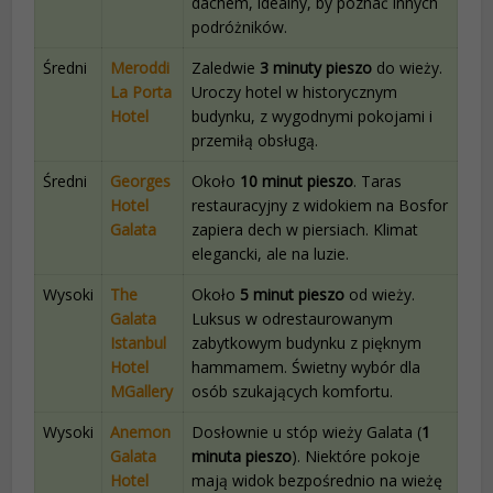
dachem, idealny, by poznać innych
podróżników.
Średni
Meroddi
Zaledwie
3 minuty pieszo
do wieży.
La Porta
Uroczy hotel w historycznym
Hotel
budynku, z wygodnymi pokojami i
przemiłą obsługą.
Średni
Georges
Około
10 minut pieszo
. Taras
Hotel
restauracyjny z widokiem na Bosfor
Galata
zapiera dech w piersiach. Klimat
elegancki, ale na luzie.
Wysoki
The
Około
5 minut pieszo
od wieży.
Galata
Luksus w odrestaurowanym
Istanbul
zabytkowym budynku z pięknym
Hotel
hammamem. Świetny wybór dla
MGallery
osób szukających komfortu.
Wysoki
Anemon
Dosłownie u stóp wieży Galata (
1
Galata
minuta pieszo
). Niektóre pokoje
Hotel
mają widok bezpośrednio na wieżę