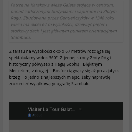
Patrzę na Karaköy z wieżą Galata stojącą w centrum,
ponad zatłoczonymi budynkami i vapurami na Złotym
Rogu. Zbudowana przez Genueńczyków w 1348 roku
wieża ma około 67 m wysokości, dziewięć pięter i
stożkowy dach i jest głównym punktem orientacyjnym
Stambułu.
Z tarasu na wysokości około 67 metrów rozciąga się
spektakularny widok 360°. Z jednej strony Złoty Róg i
historyczny półwysep z Hagią Sophią i Błękitnym
Meczetem, z drugiej – Bosfor ciągnący się aż po azjatycki
brzeg. To jedno z najlepszych miejsc, żeby naprawdę
zrozumieć wyjątkową geografię Stambułu.