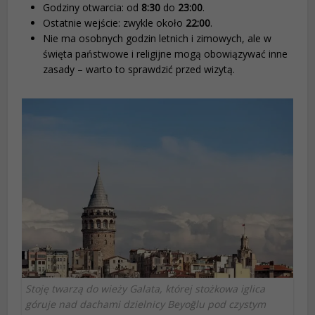
Godziny otwarcia: od
8:30
do
23:00
.
Ostatnie wejście: zwykle około
22:00
.
Nie ma osobnych godzin letnich i zimowych, ale w
święta państwowe i religijne mogą obowiązywać inne
zasady – warto to sprawdzić przed wizytą.
Stoję twarzą do wieży Galata, której stożkowa iglica
góruje nad dachami dzielnicy Beyoğlu pod czystym