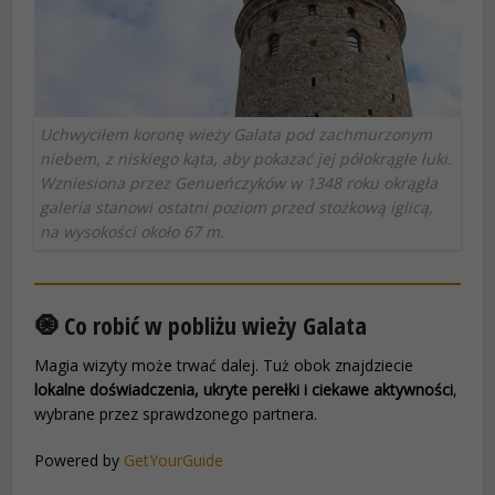
Uchwyciłem koronę wieży Galata pod zachmurzonym
niebem, z niskiego kąta, aby pokazać jej półokrągłe łuki.
Wzniesiona przez Genueńczyków w 1348 roku okrągła
galeria stanowi ostatni poziom przed stożkową iglicą,
na wysokości około 67 m.
🧿 Co robić w pobliżu wieży Galata
Magia wizyty może trwać dalej. Tuż obok znajdziecie
lokalne doświadczenia, ukryte perełki i ciekawe aktywności
,
wybrane przez sprawdzonego partnera.
Powered by
GetYourGuide