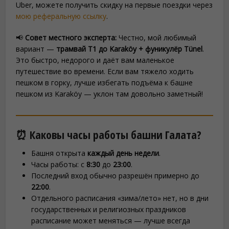
Uber, можете получить скидку на первые поездки через
мою реферальную ссылку
.
📢
Совет местного эксперта:
Честно, мой любимый
вариант —
трамвай T1 до Karaköy + фуникулёр Tünel
.
Это быстро, недорого и даёт вам маленькое
путешествие во времени. Если вам тяжело ходить
пешком в горку, лучше избегать подъёма к башне
пешком из Karaköy — уклон там довольно заметный!
⏰ Каковы часы работы башни Галата?
Башня открыта
каждый день недели
.
Часы работы: с
8:30
до
23:00
.
Последний вход обычно разрешён примерно до
22:00
.
Отдельного расписания «зима/лето» нет, но в дни
государственных и религиозных праздников
расписание может меняться — лучше всегда