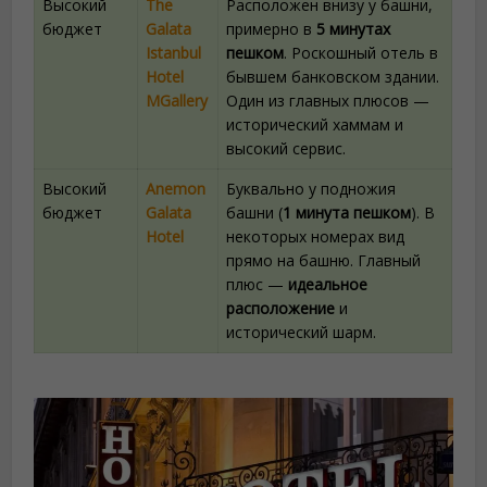
Высокий
The
Расположен внизу у башни,
бюджет
Galata
примерно в
5 минутах
Istanbul
пешком
. Роскошный отель в
Hotel
бывшем банковском здании.
MGallery
Один из главных плюсов —
исторический хаммам и
высокий сервис.
Высокий
Anemon
Буквально у подножия
бюджет
Galata
башни (
1 минута пешком
). В
Hotel
некоторых номерах вид
прямо на башню. Главный
плюс —
идеальное
расположение
и
исторический шарм.