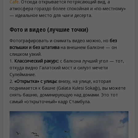
Cafe
. Отсюда открывается потрясающий вид, а
атмосфера гораздо более спокойная и «по-местному»
— идеальное место для
чая
и десерта.
Фото и видео (лучшие точки)
Фотографировать и снимать видео можно, но
без
вспышки и без штатива
на внешнем балконе — он
слишком узкий.
1.
Классический ракурс:
с балкона лучший угол — тот,
откуда видно Галатский мост и силуэт мечети
Сулеймание.
2.
«Открытка» с улицы:
внизу, на улице, которая
поднимается к башне (Galata Kulesi Sokağı), вы можете
снять башню, доминирующую над домами. Это тот
самый «открыточный» кадр Стамбула.