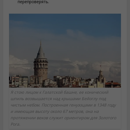
перепроверять.
Я стою лицом к Галатской башне, ее конический
шпиль возвышается над крышами Бейоглу под
чистым небом. Построенная генуэзцами в 1348 году
и имеющая высоту около 67 метров, она на
протяжении веков служит ориентиром для Золотого
Рога.