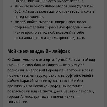
На вершине башни часто бывает ветрено.
Держите немного
наличных
для
simit
(турецкий
бублик) или свежевыжатого гранатового сока в
соседних улочках.
Не забывайте смотреть вверх!
Район полон
старинных зданий с красивыми фасадами — не
идите просто за толпой, позволяйте себе
останавливаться и рассматривать детали.
Мой «неочевидный» лайфхак
📢
Совет местного эксперта:
Лучший бесплатный вид
именно
на саму башню Галата
— не внизу у её
подножия, а напротив! Перейдите Галатский мост и
поднимитесь на террасу одного из
руфтоп-отелей в
районе Каракёй
(многие пускают гостей и без
проживания за бокал или кофе). Вы получите
потрясающий вид на светящуюся башню и панораму
города. Атмосфера тише, а впечатление —
сильнейшее.