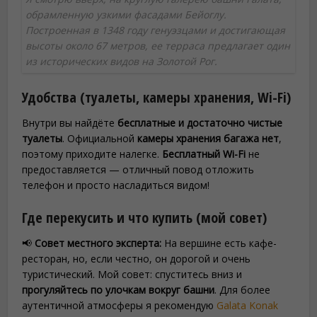
обрамленную узкими фасадами Бейоглу.
Построенная в 1348 году генуэзцами и достигающая
высоты около 67 метров, ее терраса предлагает один
из исторических видов на Золотой Рог.
Удобства (туалеты, камеры хранения, Wi-Fi)
Внутри вы найдёте
бесплатные и достаточно чистые
туалеты
. Официальной
камеры хранения багажа нет
,
поэтому приходите налегке.
Бесплатный Wi-Fi
не
предоставляется — отличный повод отложить
телефон и просто насладиться видом!
Где перекусить и что купить (мой совет)
📢
Совет местного эксперта:
На вершине есть кафе-
ресторан, но, если честно, он дорогой и очень
туристический. Мой совет: спуститесь вниз и
прогуляйтесь по улочкам вокруг башни
. Для более
аутентичной атмосферы я рекомендую
Galata Konak