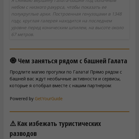
Я снимаю вершину Галата-башни под облачным
небом с низкого ракурса, чтобы показать ее
полукруглые арки. Построенная генуэзцами в 1348
году, круглая галерея находится на последнем
уровне перед коническим шпилем, на высоте около
67 метров.
🧿 Чем заняться рядом с башней Галата
Продлите магию прогулки по Галата! Прямо рядом с
башней вас ждут необычные активности и сервисы,
которые я отобрал вместе с нашим партнёром:
Powered by
GetYourGuide
⚠️ Как избежать туристических
разводов