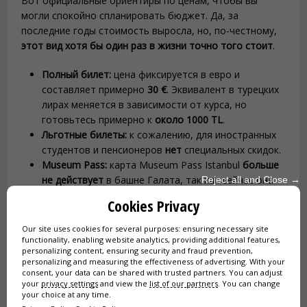
Вот официальные ориентиры по ценам, чтобы вы
могли спокойно спланировать бюджет. Да, за
последние годы стоимость выросла, но, по-честному,
этот вид хотя бы один раз в жизни точно того стоит
.
Полный билет:
цена фиксируется в евро и
составляет примерно
30 €
. Эквивалент в турецких
лирах меняется в зависимости от курса, но
готовьтесь примерно к
около 1000 TL
.
Льготные билеты:
к сожалению, для иностранных
студентов и пенсионеров
нет
специальных скидок.
Museum Pass:
карта Museum Pass Istanbul
больше
не действует
в башне Галата, так как сейчас она
Reject all and Close →
управляется частной структурой.
Cookies Privacy
Our site uses cookies for several purposes: ensuring necessary site
Приоритетный доступ в башню
functionality, enabling website analytics, providing additional features,
Галата:
personalizing content, ensuring security and fraud prevention,
personalizing and measuring the effectiveness of advertising. With your
забронируйте сейчас официальный
consent, your data can be shared with trusted partners. You can adjust
билет с проходом без очереди
your
privacy settings
and view the
list of our partners
. You can change
your choice at any time.