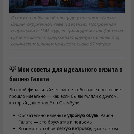
Я сижу на небольшой площади у подножия Галата-
башни, окруженной кафе и зеленью. Построенная
генуэзцами в 1348 году, ее цилиндрическая форма из
бутового камня поддерживает круглую галерею под
коническим шпилем на высоте около 67 метров.
💡 Мои советы для идеального визита в
башню Галата
Вот мой финальный чек-лист, чтобы ваше посещение
прошло идеально — как если бы вы гуляли с другом,
который давно живёт в Стамбуле.
Обязательно наденьте
удобную обувь
. Район
Галата — это брусчатка и подъёмы.
Возьмите с собой
лёгкую ветровку
, даже летом.