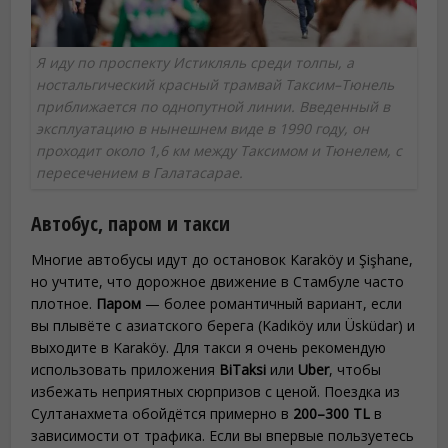
Я иду по проспекту Истикляль среди толпы, а
ностальгический красный трамвай Таксим–Тюнель
приближается по однопутной линии. Введенный в
эксплуатацию в нынешнем виде в 1990 году, он
проходит около 1,6 км между Таксимом и Тюнелем, с
пересечением в Галатасарае.
Автобус, паром и такси
Многие автобусы идут до остановок Karaköy и Şişhane,
но учтите, что дорожное движение в Стамбуле часто
плотное.
Паром
— более романтичный вариант, если
вы плывёте с азиатского берега (Kadıköy или Üsküdar) и
выходите в Karaköy. Для такси я очень рекомендую
использовать приложения
BiTaksi
или
Uber
, чтобы
избежать неприятных сюрпризов с ценой. Поездка из
Султанахмета обойдётся примерно в
200–300 TL
в
зависимости от трафика. Если вы впервые пользуетесь