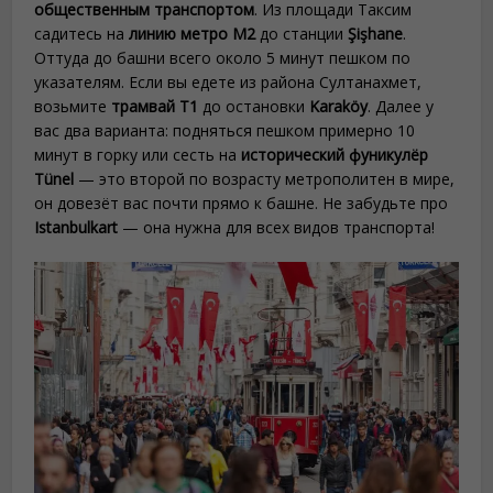
общественным транспортом
. Из площади Таксим
садитесь на
линию метро M2
до станции
Şişhane
.
Оттуда до башни всего около 5 минут пешком по
указателям. Если вы едете из района Султанахмет,
возьмите
трамвай T1
до остановки
Karaköy
. Далее у
вас два варианта: подняться пешком примерно 10
минут в горку или сесть на
исторический фуникулёр
Tünel
— это второй по возрасту метрополитен в мире,
он довезёт вас почти прямо к башне. Не забудьте про
Istanbulkart
— она нужна для всех видов транспорта!