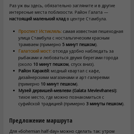
Раз уж вы здесь, обязательно загляните и в другие
интересные места поблизости. Район Галата —
настоящий маленький клад
в центре Стамбула.
Проспект Истикляль:
самая известная пешеходная
улица Стамбула с ностальгическим красным
трамваем (примерно
5 минут пешком
).
Галатский мост:
отсюда удобно наблюдать за
рыбаками и любоваться двумя берегами города
(около
10 минут пешком
, спуск вниз).
Район Каракёй:
модный квартал с кафе,
дизайнерскими магазинами и арт-галереями
(примерно
10 минут пешком
).
Музей дервишей-мевлеви (Galata Mevlevihanesi):
тихое место, где можно познакомиться с
суфийской традицией (примерно
3 минуты пешком
).
Предложение маршрута
Для «боhemian half-day» можно сделать так: утром