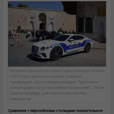
Посилена присутність поліції перед палацом Топкапі:
з 2017 року туристичні райони Стамбула
перебувають під постійним наглядом. Туристична
поліція щодня патрулює райони Султанахмет, Таксім
і уздовж Босфору, щоб забезпечити безпеку
відвідувачів.
Сравнение с европейскими столицами показательное: