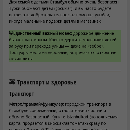
Для семей с детьми Стамбул обычно очень безопасен.
Турки обожают детей (çocuklar), и вы часто будете
встречать доброжелательность: помощь, улыбки,
иногда маленькие подарки детям в магазинах.
💡Единственный важный нюанс:
дорожное движение
бывает хаотичным. Крепко держите маленьких детей
за руку при переходе улицы — даже на «зебре».
Тротуары местами неровные, встречаются открытые
люки/плиты.
🚕 Транспорт и здоровье
Транспорт
Метро/трамвай/фуникулёр:
городской транспорт в
Стамбуле современный, относительно чистый и
обычно безопасный. Купите
Istanbulkart
(пополняемая
карта, продаётся в киосках/автоматах) сразу по
приезде. Трамвай T1 (туристическая линия) часто