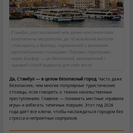
Стамбул, розташований між двома континентами:
захоплююча метрополія, де 16 мільйонів жителів
співіснують у безпеці, порівнянній з великими
європейськими столицями. Поромні переправи
через Босфор — це безпечний, економічний і
чудовий спосіб відкрити для себе місто.
Да, Стамбул — в целом безопасный город.
Часто даже
безопаснее, чем многие популярные туристические
столицы, если говорить о тяжких насильственных
преступлениях. Главное — понимать местные «правила
игры» и избегать типичных ловушек. Этот гид 2026
года даёт все ключи, чтобы наслаждаться городом без
стресса и неприятных сюрпризов.