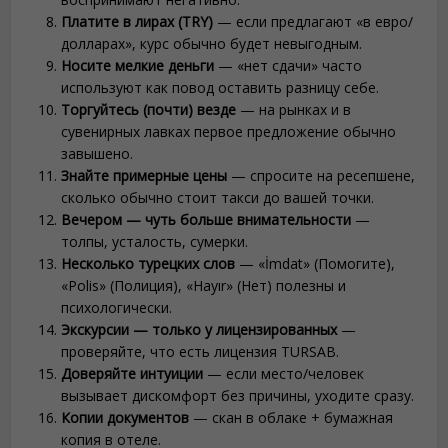
Платите в лирах (TRY)
— если предлагают «в евро/
долларах», курс обычно будет невыгодным.
Носите мелкие деньги
— «нет сдачи» часто
используют как повод оставить разницу себе.
Торгуйтесь (почти) везде
— на рынках и в
сувенирных лавках первое предложение обычно
завышено.
Знайте примерные цены
— спросите на ресепшене,
сколько обычно стоит такси до вашей точки.
Вечером — чуть больше внимательности
—
толпы, усталость, сумерки.
Несколько турецких слов
— «İmdat» (Помогите),
«Polis» (Полиция), «Hayır» (Нет) полезны и
психологически.
Экскурсии — только у лицензированных
—
проверяйте, что есть лицензия TURSAB.
Доверяйте интуиции
— если место/человек
вызывает дискомфорт без причины, уходите сразу.
Копии документов
— скан в облаке + бумажная
копия в отеле.