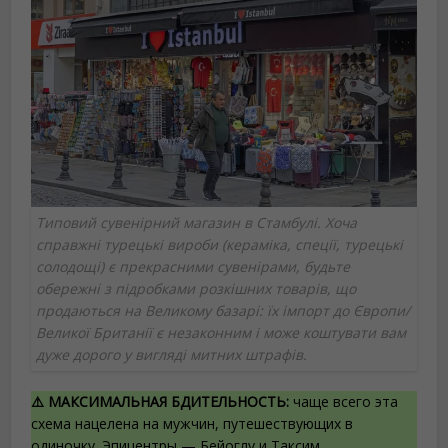
Типовий сувенірний магазин в Стамбулі. Хоча
справжні турецькі вироби (кераміка, спеції, турецькі
солодощі) є прекрасними сувенірами, будьте
обережні з підробками розкішних товарів, що
продаються на Великому базарі: їх імпорт до Європи/
Великої Британії є незаконним і може коштувати вам
дуже дорого у вигляді митних штрафів.
⚠️ МАКСИМАЛЬНАЯ БДИТЕЛЬНОСТЬ:
чаще всего эта
схема нацелена на мужчин, путешествующих в
одиночку. Эпицентры — Бейоглу и Таксим.