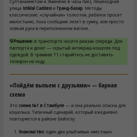
Султанахметом и Эминёню в часы пик), пешеходная
улица
Istiklal Caddesi
и
Гранд-базар
. Методы
классические: «случайная» толкотня, ребёнок просит
милостыню, пока сообщник лезет в сумку, или просто
ловкая рука в переполненном вагоне.
💡Решение:
в транспорте носите рюкзак спереди. Для
паспорта и денег — скрытый антикраш-кошелёк под
одеждой. В трамвае T1 старайтесь не доставать
телефон на ходу.
«Пойдём выпьем с друзьями» — барная
схема
Это
схема №1 в Стамбуле
— и она реально опасна для
кошелька. Типичный сценарий, который ежедневно
повторяется в районе Бейоглу:
Знакомство:
один-два улыбчивых «местных»