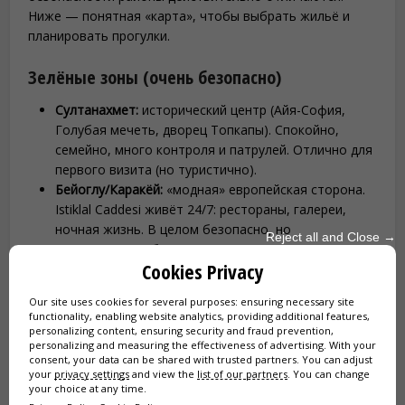
Ниже — понятная «карта», чтобы выбрать жильё и
планировать прогулки.
Зелёные зоны (очень безопасно)
Султанахмет:
исторический центр (Айя-София,
Голубая мечеть, дворец Топкапы). Спокойно,
семейно, много контроля и патрулей. Отлично для
первого визита (но туристично).
Бейоглу/Каракёй:
«модная» европейская сторона.
Istiklal Caddesi живёт 24/7: рестораны, галереи,
ночная жизнь. В целом безопасно, но
Reject all and Close →
внимательно к барным схемам (см. выше). И не
Cookies Privacy
заходите в Тарлабашы рядом (см. ниже).
Кадыкёй (азиатская сторона):
любимый район
Our site uses cookies for several purposes: ensuring necessary site
многих современных стамбульцев. Молодёжная
functionality, enabling website analytics, providing additional features,
атмосфера, кафе, рынок. Очень безопасно, а
personalizing content, ensuring security and fraud prevention,
personalizing and measuring the effectiveness of advertising. With your
туристов меньше — ощущение более
consent, your data can be shared with trusted partners. You can adjust
«настоящего» города. Хороший вариант для
your
privacy settings
and view the
list of our partners
. You can change
проживания.
your choice at any time.