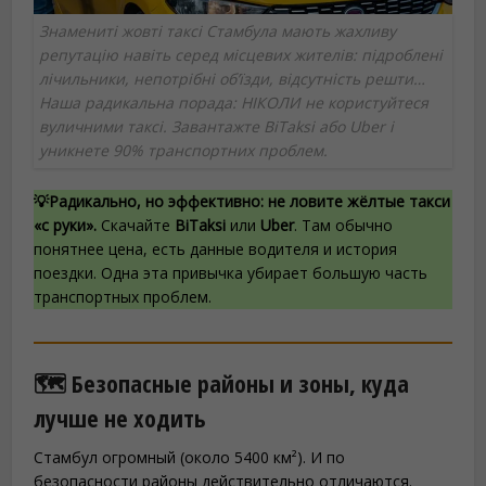
Знамениті жовті таксі Стамбула мають жахливу
репутацію навіть серед місцевих жителів: підроблені
лічильники, непотрібні об’їзди, відсутність решти…
Наша радикальна порада: НІКОЛИ не користуйтеся
вуличними таксі. Завантажте BiTaksi або Uber і
уникнете 90% транспортних проблем.
💡Радикально, но эффективно:
не ловите жёлтые такси
«с руки».
Скачайте
BiTaksi
или
Uber
. Там обычно
понятнее цена, есть данные водителя и история
поездки. Одна эта привычка убирает большую часть
транспортных проблем.
🗺️ Безопасные районы и зоны, куда
лучше не ходить
Стамбул огромный (около 5400 км²). И по
безопасности районы действительно отличаются.