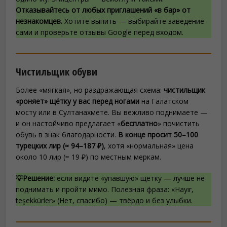
Отказывайтесь от любых приглашений «в бар» от
незнакомцев.
Хотите выпить — выбирайте заведение
сами и проверьте отзывы Google перед входом.
Чистильщик обуви
Более «мягкая», но раздражающая схема:
чистильщик
«роняет» щётку у вас перед ногами
на Галатском
мосту или в Султанахмете. Вы вежливо поднимаете —
и он настойчиво предлагает «
бесплатно
» почистить
обувь в знак благодарности.
В конце просит 50–100
турецких лир (≈ 94–187 ₽)
, хотя «нормальная» цена
около 10 лир (≈ 19 ₽) по местным меркам.
💡Решение:
если видите «упавшую» щётку — лучше не
поднимать и пройти мимо. Полезная фраза: «Hayır,
teşekkürler» (Нет, спасибо) — твёрдо и без улыбки.