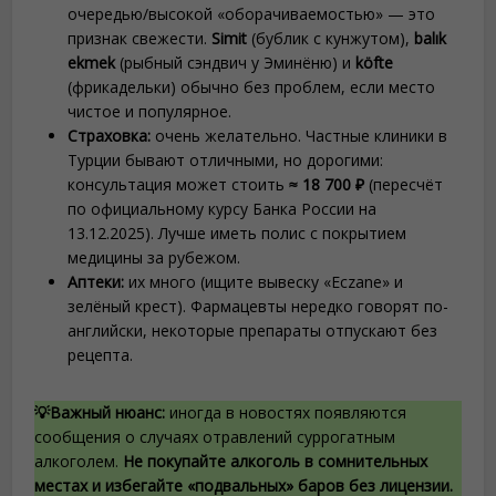
очередью/высокой «оборачиваемостью» — это
признак свежести.
Simit
(бублик с кунжутом),
balık
ekmek
(рыбный сэндвич у Эминёню) и
köfte
(фрикадельки) обычно без проблем, если место
чистое и популярное.
Страховка:
очень желательно. Частные клиники в
Турции бывают отличными, но дорогими:
консультация может стоить
≈ 18 700 ₽
(пересчёт
по официальному курсу Банка России на
13.12.2025). Лучше иметь полис с покрытием
медицины за рубежом.
Аптеки:
их много (ищите вывеску «Eczane» и
зелёный крест). Фармацевты нередко говорят по-
английски, некоторые препараты отпускают без
рецепта.
💡Важный нюанс:
иногда в новостях появляются
сообщения о случаях отравлений суррогатным
алкоголем.
Не покупайте алкоголь в сомнительных
местах и избегайте «подвальных» баров без лицензии.