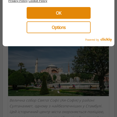
Бешикташ/Ортакёй:
приятные и более
Privacy Policy
Cookie Policy
«состоятельные» кварталы вдоль Босфора.
Спокойно и красиво, но чуть дальше от
OK
исторического центра.
Options
Powered by
Велична собор Святої Софії (Ая-Софія) у районі
Султанахмет, одному з найбезпечніших у Стамбулі.
Цей історичний центр міста охороняється поліцією,