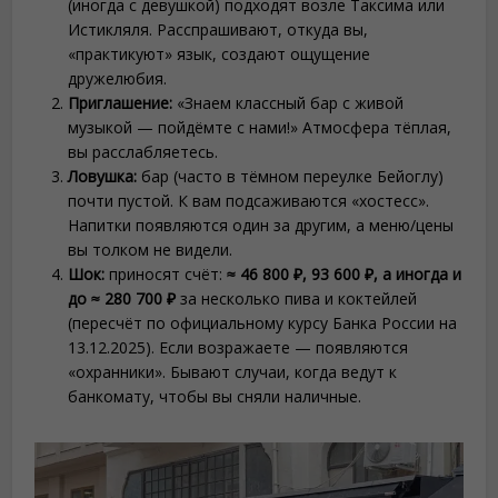
(иногда с девушкой) подходят возле Таксима или
Истикляля. Расспрашивают, откуда вы,
«практикуют» язык, создают ощущение
дружелюбия.
Приглашение:
«Знаем классный бар с живой
музыкой — пойдёмте с нами!» Атмосфера тёплая,
вы расслабляетесь.
Ловушка:
бар (часто в тёмном переулке Бейоглу)
почти пустой. К вам подсаживаются «хостесс».
Напитки появляются один за другим, а меню/цены
вы толком не видели.
Шок:
приносят счёт:
≈ 46 800 ₽, 93 600 ₽, а иногда и
до ≈ 280 700 ₽
за несколько пива и коктейлей
(пересчёт по официальному курсу Банка России на
13.12.2025). Если возражаете — появляются
«охранники». Бывают случаи, когда ведут к
банкомату, чтобы вы сняли наличные.