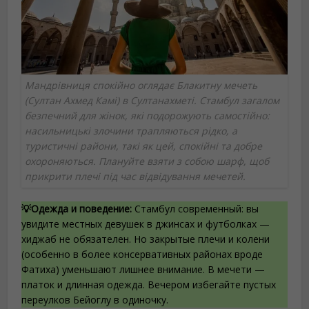
Мандрівниця спокійно оглядає Блакитну мечеть
(Султан Ахмед Камі) в Султанахметі. Стамбул загалом
безпечний для жінок, які подорожують самостійно:
насильницькі злочини трапляються рідко, а
туристичні райони, такі як цей, спокійні та добре
охороняються. Плануйте взяти з собою шарф, щоб
прикрити плечі під час відвідування мечетей.
💡Одежда и поведение:
Стамбул современный: вы
увидите местных девушек в джинсах и футболках —
хиджаб не обязателен. Но закрытые плечи и колени
(особенно в более консервативных районах вроде
Фатиха) уменьшают лишнее внимание. В мечети —
платок и длинная одежда. Вечером избегайте пустых
переулков Бейоглу в одиночку.