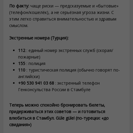
По факту:
чаще риски — предсказуемые и «бытовые»
(телефон/кошелёк), а не серьёзная угроза жизни. С
этим легко справиться внимательностью и здравым
смыслом.
Экстренные номера (Турция):
112
: единый номер экстренных служб (скорая/
пожарные)
155
: полиция
110
: туристическая полиция (обычно говорят по-
английски)
+90 530 941 03 68
: экстренный телефон
Генконсульства России в Стамбуле
Теперь можно спокойно бронировать билеты,
придерживаться этих советов — и готовиться
влюбиться в Стамбул. Güle güle! (по-турецки: «до
свидания»)