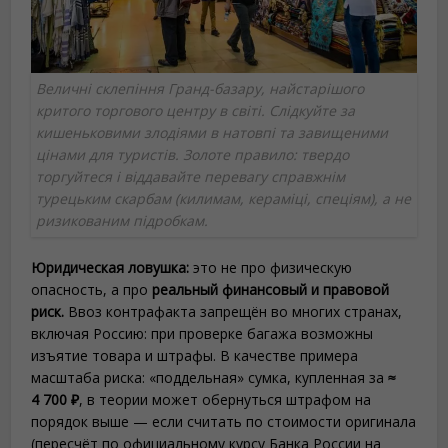
Величні склепіння Гранд-базару, найстарішого
критого торгового центру в світі. Слідкуйте за
кишеньковими злодіями в натовпі та завищеними
цінами для туристів. Золоте правило: твердо
торгуйтеся і віддавайте перевагу справжнім
турецьким скарбам (килимам, кераміці, спеціям), а не
ризикованим підробкам.
Юридическая ловушка:
это не про физическую
опасность, а про
реальный финансовый и правовой
риск.
Ввоз контрафакта запрещён во многих странах,
включая Россию: при проверке багажа возможны
изъятие товара и штрафы. В качестве примера
масштаба риска: «поддельная» сумка, купленная за
≈
4 700 ₽
, в теории может обернуться штрафом на
порядок выше — если считать по стоимости оригинала
(пересчёт по официальному курсу Банка России на