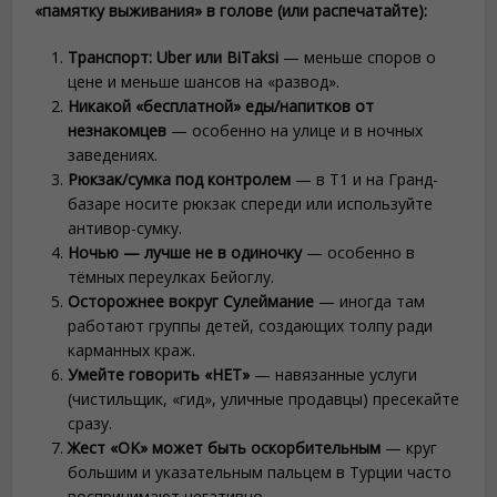
«памятку выживания» в голове (или распечатайте):
Транспорт: Uber или BiTaksi
— меньше споров о
цене и меньше шансов на «развод».
Никакой «бесплатной» еды/напитков от
незнакомцев
— особенно на улице и в ночных
заведениях.
Рюкзак/сумка под контролем
— в T1 и на Гранд-
базаре носите рюкзак спереди или используйте
антивор-сумку.
Ночью — лучше не в одиночку
— особенно в
тёмных переулках Бейоглу.
Осторожнее вокруг Сулеймание
— иногда там
работают группы детей, создающих толпу ради
карманных краж.
Умейте говорить «НЕТ»
— навязанные услуги
(чистильщик, «гид», уличные продавцы) пресекайте
сразу.
Жест «OK» может быть оскорбительным
— круг
большим и указательным пальцем в Турции часто
воспринимают негативно.