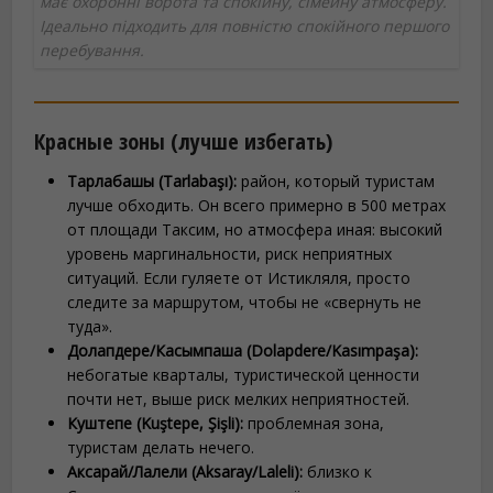
має охоронні ворота та спокійну, сімейну атмосферу.
Ідеально підходить для повністю спокійного першого
перебування.
Красные зоны (лучше избегать)
Тарлабашы (Tarlabaşı):
район, который туристам
лучше обходить. Он всего примерно в 500 метрах
от площади Таксим, но атмосфера иная: высокий
уровень маргинальности, риск неприятных
ситуаций. Если гуляете от Истикляля, просто
следите за маршрутом, чтобы не «свернуть не
туда».
Долапдере/Касымпаша (Dolapdere/Kasımpaşa):
небогатые кварталы, туристической ценности
почти нет, выше риск мелких неприятностей.
Куштепе (Kuştepe, Şişli):
проблемная зона,
туристам делать нечего.
Аксарай/Лалели (Aksaray/Laleli):
близко к