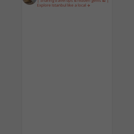
| Sharing travel tips & hidden gems 🕌 |
Explore Istanbul like a local ✈️