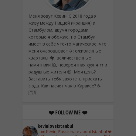
Меня зовут Кевин! С 2018 года я
живу между Ниццей (Франция) и
Стамбулом, двумя городами,
которые я обожаю, но Стамбул
имеет в себе что-то магическое, что
меня очаровывает ✈️: оживленные
кварталы 🏘️, величественные
памятники 🕌, невероятная кухня 🍴 и
радушные жители 😍. Моя цель?
Заставить тебя захотеть приехать
сюда. Как насчет чая в Каракее? ☕
🇹🇷
❤️ FOLLOW ME ❤️
kevinloveistanbul
I am Kevin, Passionate about Istanbul ❤️