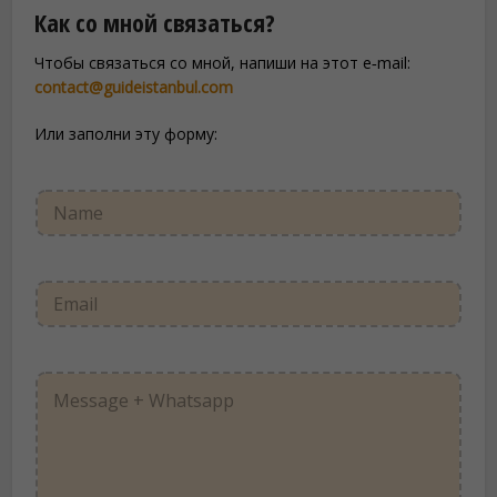
Как со мной связаться?
Чтобы связаться со мной, напиши на этот e‑mail:
contact@guideistanbul.com
Или заполни эту форму:
F
Y
i
o
e
u
l
r
d
N
Y
Y
a
o
o
m
u
u
e
r
r
*
P
E
Y
a
m
o
g
a
u
e
i
r
l
M
*
e