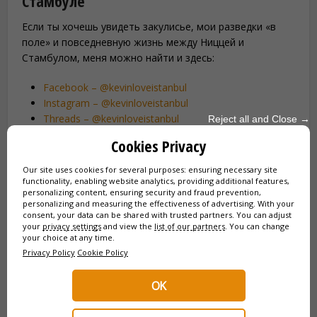
Стамбуле
Если ты хочешь увидеть закулисье, мои разведки «в
поле» и повседневную жизнь между Ниццей и
Стамбулом, меня можно найти и здесь:
Facebook – @kevinloveistanbul
Instagram – @kevinloveistanbul
Threads – @kevinloveistanbul
Reject all and Close →
TikTok – @kevinloveistanbul
Cookies Privacy
Linkedin – @kevinchiavaro
Our site uses cookies for several purposes: ensuring necessary site
functionality, enabling website analytics, providing additional features,
Ты можешь написать мне в личные сообщения на этих
personalizing content, ensuring security and fraud prevention,
платформах, но для любых более детальных запросов
personalizing and measuring the effectiveness of advertising. With your
consent, your data can be shared with trusted partners. You can adjust
(маршрут, отели, медицинский туризм, партнёрство)
your
privacy settings
and view the
list of our partners
. You can change
лучше всего подходит e‑mail.
your choice at any time.
Privacy Policy
Cookie Policy
Прозрачность, партнёрские ссылки и
OK
этика
Некоторые ссылки в моём блоге ведут к сервисам,