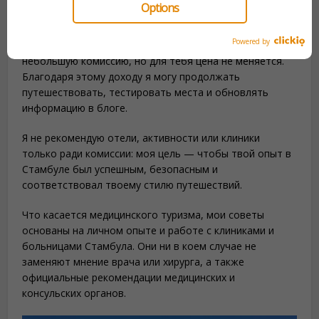
Options
которыми я пользуюсь сам или которые рекомендую —
таким как GetYourGuide, Booking или Uber. Если ты
Powered by
бронируешь по этим ссылкам, я могу получить
небольшую комиссию, но для тебя цена не меняется.
Благодаря этому доходу я могу продолжать
путешествовать, тестировать места и обновлять
информацию в блоге.
Я не рекомендую отели, активности или клиники
только ради комиссии: моя цель — чтобы твой опыт в
Стамбуле был успешным, безопасным и
соответствовал твоему стилю путешествий.
Что касается медицинского туризма, мои советы
основаны на личном опыте и работе с клиниками и
больницами Стамбула. Они ни в коем случае не
заменяют мнение врача или хирурга, а также
официальные рекомендации медицинских и
консульских органов.