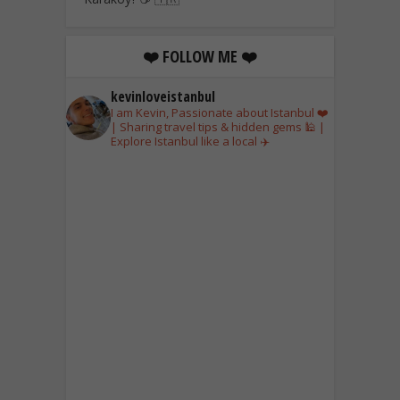
❤️ FOLLOW ME ❤️
kevinloveistanbul
I am Kevin, Passionate about Istanbul ❤️
| Sharing travel tips & hidden gems 🕌 |
Explore Istanbul like a local ✈️