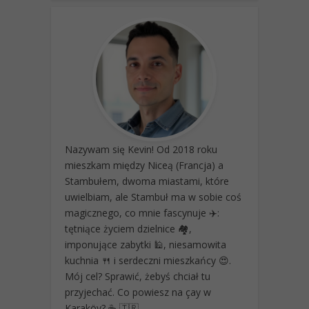
Nazywam się Kevin! Od 2018 roku
mieszkam między Niceą (Francja) a
Stambułem, dwoma miastami, które
uwielbiam, ale Stambuł ma w sobie coś
magicznego, co mnie fascynuje ✈️:
tętniące życiem dzielnice 🏘️,
imponujące zabytki 🕌, niesamowita
kuchnia 🍴 i serdeczni mieszkańcy 😍.
Mój cel? Sprawić, żebyś chciał tu
przyjechać. Co powiesz na çay w
Karaköy? ☕ 🇹🇷