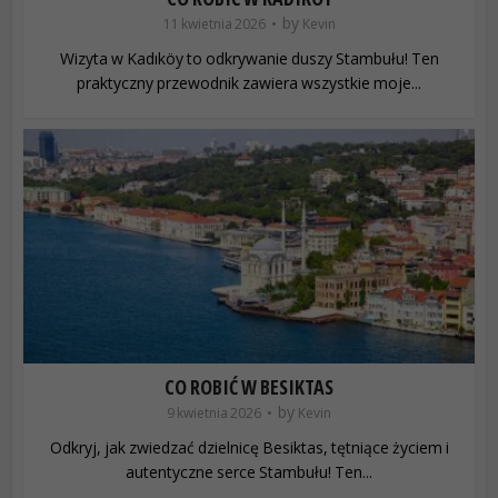
by
11 kwietnia 2026
Kevin
Wizyta w Kadıköy to odkrywanie duszy Stambułu! Ten
praktyczny przewodnik zawiera wszystkie moje...
CO ROBIĆ W BESIKTAS
by
9 kwietnia 2026
Kevin
Odkryj, jak zwiedzać dzielnicę Besiktas, tętniące życiem i
autentyczne serce Stambułu! Ten...