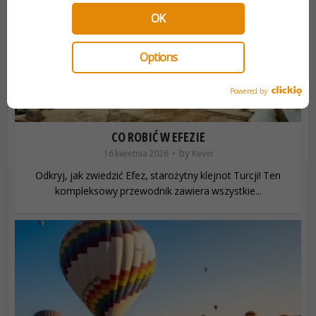
OK
Options
Powered by
CO ROBIĆ W EFEZIE
by
16 kwietnia 2026
Kevin
Odkryj, jak zwiedzić Efez, starożytny klejnot Turcji! Ten
kompleksowy przewodnik zawiera wszystkie...