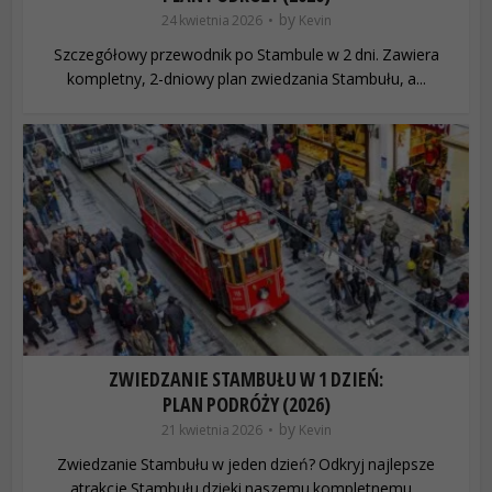
by
24 kwietnia 2026
Kevin
Szczegółowy przewodnik po Stambule w 2 dni. Zawiera
kompletny, 2-dniowy plan zwiedzania Stambułu, a...
ZWIEDZANIE STAMBUŁU W 1 DZIEŃ:
PLAN PODRÓŻY (2026)
by
21 kwietnia 2026
Kevin
Zwiedzanie Stambułu w jeden dzień? Odkryj najlepsze
atrakcje Stambułu dzięki naszemu kompletnemu...