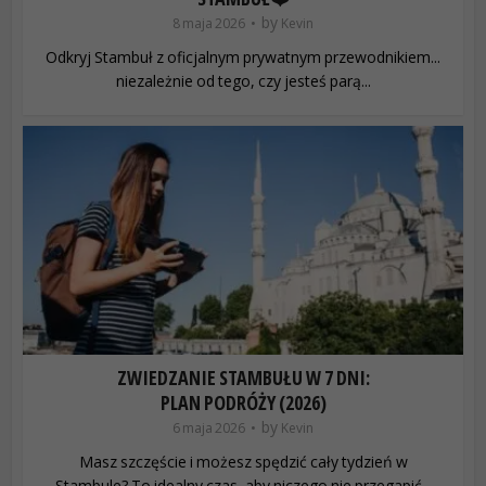
by
8 maja 2026
Kevin
Odkryj Stambuł z oficjalnym prywatnym przewodnikiem...
niezależnie od tego, czy jesteś parą...
ZWIEDZANIE STAMBUŁU W 7 DNI:
PLAN PODRÓŻY (2026)
by
6 maja 2026
Kevin
Masz szczęście i możesz spędzić cały tydzień w
Stambule? To idealny czas, aby niczego nie przegapić...