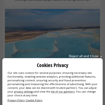
Reject all and Close →
ODWIEDŹ PAMUKKALE I HIERAPOLIS
Cookies Privacy
by
19 kwietnia 2026
Kevin
Our site uses cookies for several purposes: ensuring necessary site
Pamukkale to surrealne „Bawełniane Zamki” w
functionality, enabling website analytics, providing additional features,
personalizing content, ensuring security and fraud prevention,
południowo-zachodniej Turcji, gdzie śnieżnobiałe
personalizing and measuring the effectiveness of advertising. With your
tarasy...
consent, your data can be shared with trusted partners. You can adjust
your
privacy settings
and view the
list of our partners
. You can change
your choice at any time.
Privacy Policy
Cookie Policy