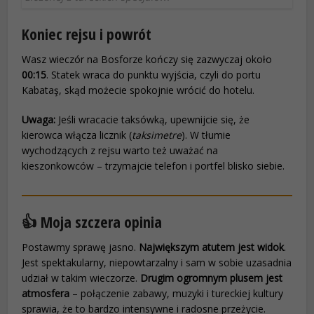
Koniec rejsu i powrót
Wasz wieczór na Bosforze kończy się zazwyczaj około
00:15
. Statek wraca do punktu wyjścia, czyli do portu
Kabataş, skąd możecie spokojnie wrócić do hotelu.
Uwaga:
Jeśli wracacie taksówką, upewnijcie się, że
kierowca włącza licznik (
taksimetre
). W tłumie
wychodzących z rejsu warto też uważać na
kieszonkowców – trzymajcie telefon i portfel blisko siebie.
👍 Moja szczera opinia
Postawmy sprawę jasno.
Największym atutem jest widok
.
Jest spektakularny, niepowtarzalny i sam w sobie uzasadnia
udział w takim wieczorze.
Drugim ogromnym plusem jest
atmosfera
– połączenie zabawy, muzyki i tureckiej kultury
sprawia, że to bardzo intensywne i radosne przeżycie.