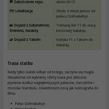
🏁 Zakończenie rejsu
około 00:15
🗺️
Lokalizacja
Około 5 minut pieszo od
pałacu Dolmabahçe.
🚋
Dojazd z Sultanahmet,
Tramwaj linii T1 do stacji
Eminönü, Karaköy
końcowej Kabataş.
🚠
Dojazd z Taksim
Kolejka F1 z Taksim do
Kabataş.
Trasa statku
Kiedy tylko statek odbije od brzegu, zaczyna się magia.
Niezależnie od wybranej oferty trasa jest zbliżona:
płyniecie wzdłuż najpiękniejszych pałaców, meczetów i
mostów Stambułu, oświetlonych nocą jak scenografia do
filmu.
Pałac Dolmabahçe
Pałac Çırağan