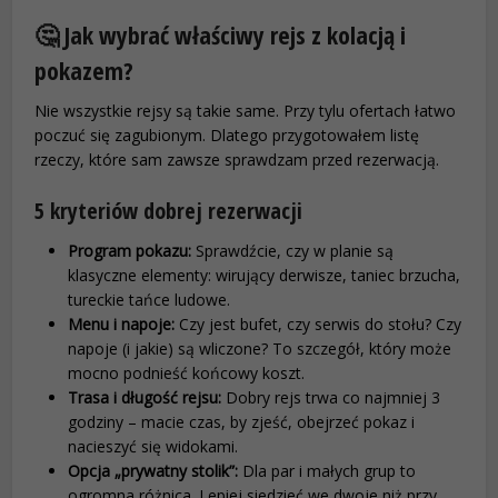
🤔 Jak wybrać właściwy rejs z kolacją i
pokazem?
Nie wszystkie rejsy są takie same. Przy tylu ofertach łatwo
poczuć się zagubionym. Dlatego przygotowałem listę
rzeczy, które sam zawsze sprawdzam przed rezerwacją.
5 kryteriów dobrej rezerwacji
Program pokazu:
Sprawdźcie, czy w planie są
klasyczne elementy: wirujący derwisze, taniec brzucha,
tureckie tańce ludowe.
Menu i napoje:
Czy jest bufet, czy serwis do stołu? Czy
napoje (i jakie) są wliczone? To szczegół, który może
mocno podnieść końcowy koszt.
Trasa i długość rejsu:
Dobry rejs trwa co najmniej 3
godziny – macie czas, by zjeść, obejrzeć pokaz i
nacieszyć się widokami.
Opcja „prywatny stolik”:
Dla par i małych grup to
ogromna różnica. Lepiej siedzieć we dwoje niż przy