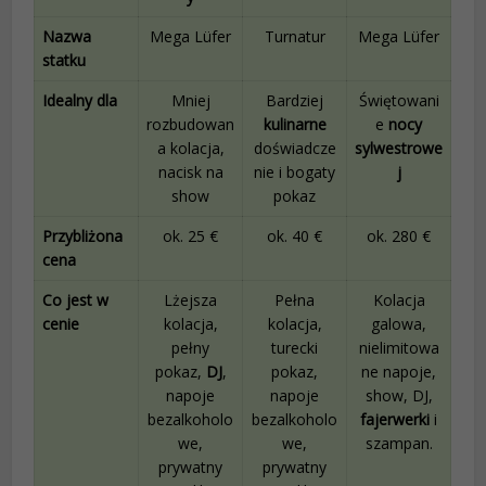
Nazwa
Mega Lüfer
Turnatur
Mega Lüfer
statku
Idealny dla
Mniej
Bardziej
Świętowani
rozbudowan
kulinarne
e
nocy
a kolacja,
doświadcze
sylwestrowe
nacisk na
nie i bogaty
j
show
pokaz
Przybliżona
ok. 25 €
ok. 40 €
ok. 280 €
cena
Co jest w
Lżejsza
Pełna
Kolacja
cenie
kolacja,
kolacja,
galowa,
pełny
turecki
nielimitowa
pokaz,
DJ
,
pokaz,
ne napoje,
napoje
napoje
show, DJ,
bezalkoholo
bezalkoholo
fajerwerki
i
we,
we,
szampan.
prywatny
prywatny