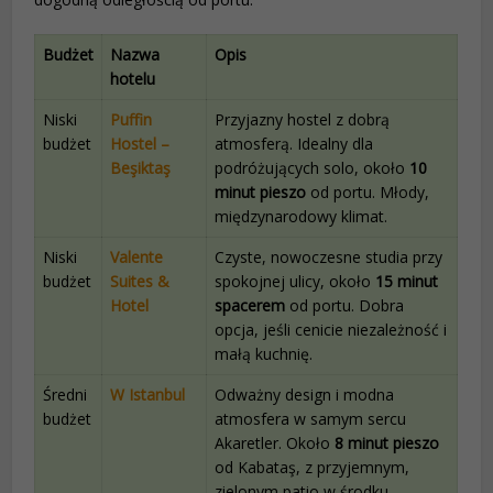
Budżet
Nazwa
Opis
hotelu
Niski
Puffin
Przyjazny hostel z dobrą
budżet
Hostel –
atmosferą. Idealny dla
Beşiktaş
podróżujących solo, około
10
minut pieszo
od portu. Młody,
międzynarodowy klimat.
Niski
Valente
Czyste, nowoczesne studia przy
budżet
Suites &
spokojnej ulicy, około
15 minut
Hotel
spacerem
od portu. Dobra
opcja, jeśli cenicie niezależność i
małą kuchnię.
Średni
W Istanbul
Odważny design i modna
budżet
atmosfera w samym sercu
Akaretler. Około
8 minut pieszo
od Kabataş, z przyjemnym,
zielonym patio w środku.