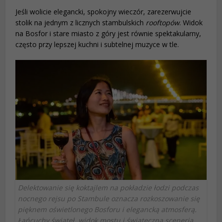
Jeśli wolicie elegancki, spokojny wieczór, zarezerwujcie
stolik na jednym z licznych stambulskich
rooftopów
. Widok
na Bosfor i stare miasto z góry jest równie spektakularny,
często przy lepszej kuchni i subtelnej muzyce w tle.
Delektowanie się koktajlem na pokładzie łodzi podczas
nocnego rejsu po Stambule oznacza rozkoszowanie się
pięknem oświetlonego Bosforu i elegancką atmosferą.
Łańcuchy świateł, widok mostu i świąteczna sceneria