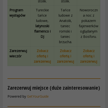
stolik.
stolik.
Program
Tureckie
Tańce
Noworoczn
występów
tańce
ludowe z
a noc z
ludowe,
Anatolii,
pokazem
latynoski
taniec
fajerwerków
flamenco i
romski i
oglądanym
DJ
taniec
z Bosforu.
brzucha.
Zarezerwuj
Zobacz
Zobacz
Zobacz
wieczór
ofertę i
ofertę i
ofertę i
zarezerwuj
zarezerwuj
zarezerwuj
Zarezerwuj miejsce (duże zainteresowanie)
Powered by
GetYourGuide