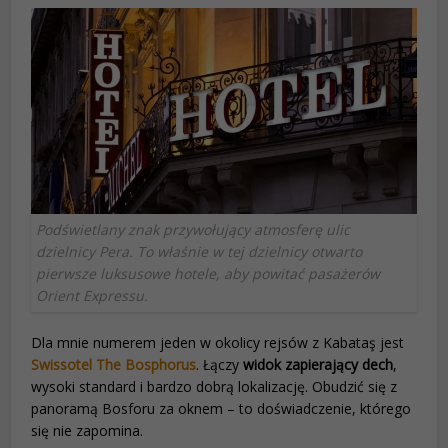
Podświetlany znak przywołujący atmosferę ulic
dzielnicy Pera. To właśnie w tej dzielnicy otwarto
pierwsze luksusowe hotele, aby powitać pasażerów
Orient Expressu.
Dla mnie numerem jeden w okolicy rejsów z Kabataş jest
Swissotel The Bosphorus
. Łączy
widok zapierający dech
,
wysoki standard i bardzo dobrą lokalizację. Obudzić się z
panoramą Bosforu za oknem – to doświadczenie, którego
się nie zapomina.