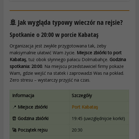
🚢 Jak wygląda typowy wieczór na rejsie?
Spotkanie o 20:00 w porcie Kabataş
Organizacja jest zwykle przygotowana tak, żeby
maksymalnie ułatwić Wam życie.
Miejsce zbiórki to port
Kabataş
, tuż obok słynnego pałacu Dolmabahçe.
Godzina
spotkania: 20:00
. Na miejscu przedstawiciel firmy pokaże
Wam, gdzie wejść na statek i zaprowadzi Was na pokład.
Zero stresu – wystarczy przyjść na czas.
Informacja
Szczegóły
📍
Miejsce zbiórki
Port Kabataş
⏰ Godzina zbiórki
19:45 (uwzględnijcie korki!)
🚀 Początek rejsu
20:30