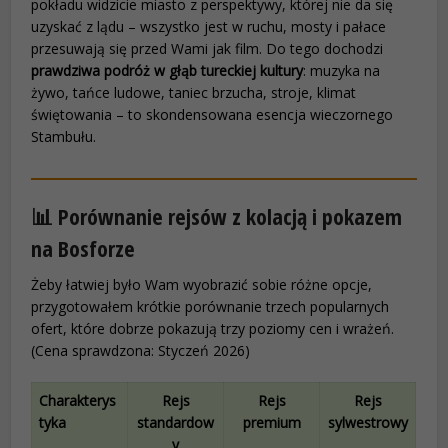
pokładu widzicie miasto z perspektywy, której nie da się
uzyskać z lądu – wszystko jest w ruchu, mosty i pałace
przesuwają się przed Wami jak film. Do tego dochodzi
prawdziwa podróż w głąb tureckiej kultury
: muzyka na
żywo, tańce ludowe, taniec brzucha, stroje, klimat
świętowania – to skondensowana esencja wieczornego
Stambułu.
📊 Porównanie rejsów z kolacją i pokazem
na Bosforze
Żeby łatwiej było Wam wyobrazić sobie różne opcje,
przygotowałem krótkie porównanie trzech popularnych
ofert, które dobrze pokazują trzy poziomy cen i wrażeń.
(Cena sprawdzona: Styczeń 2026)
Charakterys
Rejs
Rejs
Rejs
tyka
standardow
premium
sylwestrowy
y