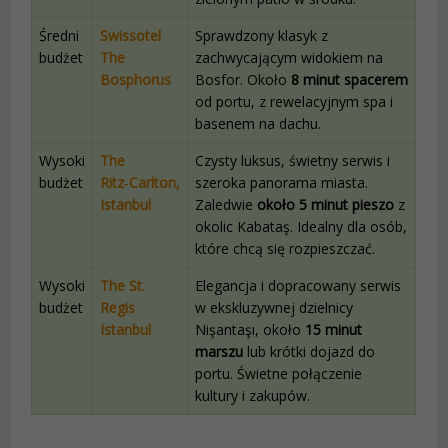
Średni
Swissotel
Sprawdzony klasyk z
budżet
The
zachwycającym widokiem na
Bosphorus
Bosfor. Około
8 minut spacerem
od portu, z rewelacyjnym spa i
basenem na dachu.
Wysoki
The
Czysty luksus, świetny serwis i
budżet
Ritz‑Carlton,
szeroka panorama miasta.
Istanbul
Zaledwie
około 5 minut pieszo
z
okolic Kabataş. Idealny dla osób,
które chcą się rozpieszczać.
Wysoki
The St.
Elegancja i dopracowany serwis
budżet
Regis
w ekskluzywnej dzielnicy
Istanbul
Nişantaşı, około
15 minut
marszu
lub krótki dojazd do
portu. Świetne połączenie
kultury i zakupów.