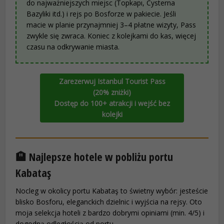
do najważniejszych miejsc (Topkapı, Cysterna
Bazyliki itd.) i rejs po Bosforze w pakiecie. Jeśli
macie w planie przynajmniej 3–4 płatne wizyty, Pass
zwykle się zwraca. Koniec z kolejkami do kas, więcej
czasu na odkrywanie miasta.
Zarezerwuj Istanbul Tourist Pass
(20% zniżki)
Dostęp do 100+ atrakcji i wejść bez
kolejki
🏨 Najlepsze hotele w pobliżu portu
Kabataş
Nocleg w okolicy portu Kabataş to świetny wybór: jesteście
blisko Bosforu, eleganckich dzielnic i wyjścia na rejsy. Oto
moja selekcja hoteli z bardzo dobrymi opiniami (min. 4/5) i
dogodną odległością od portu.