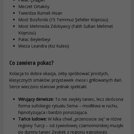
Meczet Ortaköy
Twierdza Rumeli Hisarı
Most Bosforski (15 Temmuz Şehitler Köprüsü)
Most Mehmeda Zdobywcy (Fatih Sultan Mehmet
Köprüsü)
Pałac Beylerbeyi
Wieża Leandra (Kız Kulesi)
Co zawiera pokaz?
Kolacja to dobra okazja, żeby spróbować prostych,
klasycznych smaków: przystawek
meze
i grillowanych dań.
Serce wieczoru stanowi jednak spektakl.
Wirujący derwisze:
To nie zwykły taniec, lecz skrócona
forma sufickiego rytuału Sema – modlitwa w ruchu,
hipnotyzująca i bardzo poruszająca.
Tańce ludowe:
W kilka chwil „przenosicie się” w różne
regiony Turcji – od żywiołowej czarnomorskiej muzyki
po dumny taniec Zeybek z regionu egejskiego.