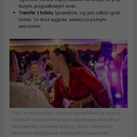
dużym, przypadkowym stole.
Transfer z hotelu:
Sprawdźcie, czy jest odbiór spod
hotelu. To duża wygoda, zwłaszcza późnym
wieczorem.
Pokaz w tradycyjnych strojach osmańskich na łodzi w
Stambule to zanurzenie się w wyjątkowej atmosferze
świętowania. Kolorowe kaftany, tańce i serdeczna
atmosfera oddają urok stambulskich wieczorów.