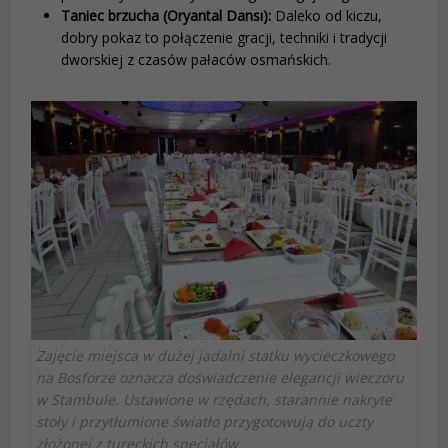
Taniec brzucha (Oryantal Dansı):
Daleko od kiczu,
dobry pokaz to połączenie gracji, techniki i tradycji
dworskiej z czasów pałaców osmańskich.
Zajęcie miejsca w dużej jadalni statku wycieczkowego
na Bosforze oznacza doświadczenie elegancji wieczoru
w Stambule. Ustawione w rzędach, starannie nakryte
stoły i przytłumione światło przygotowują do uczty
złożonej z tureckich specjałów.