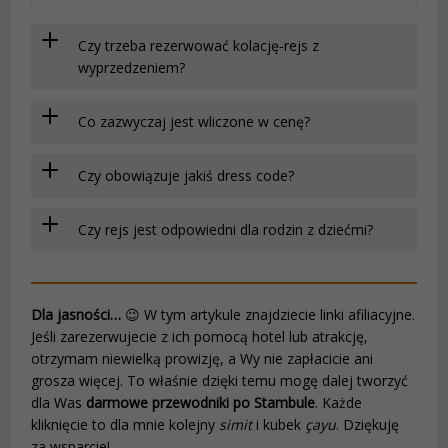
Czy trzeba rezerwować kolację‑rejs z
wyprzedzeniem?
Co zazwyczaj jest wliczone w cenę?
Czy obowiązuje jakiś dress code?
Czy rejs jest odpowiedni dla rodzin z dziećmi?
Dla jasności…
😉 W tym artykule znajdziecie linki afiliacyjne.
Jeśli zarezerwujecie z ich pomocą hotel lub atrakcję,
otrzymam niewielką prowizję, a Wy nie zapłacicie ani
grosza więcej. To właśnie dzięki temu mogę dalej tworzyć
dla Was
darmowe przewodniki po Stambule
. Każde
kliknięcie to dla mnie kolejny
simit
i kubek
çayu
. Dziękuję
za wsparcie!