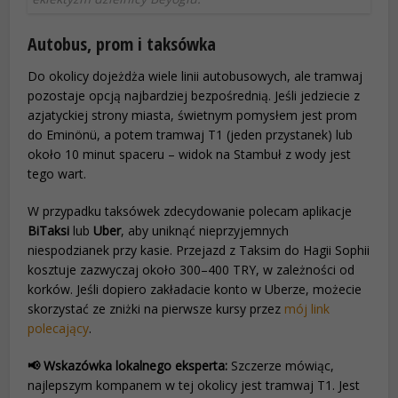
Autobus, prom i taksówka
Do okolicy dojeżdża wiele linii autobusowych, ale tramwaj
pozostaje opcją najbardziej bezpośrednią. Jeśli jedziecie z
azjatyckiej strony miasta, świetnym pomysłem jest prom
do Eminönü, a potem tramwaj T1 (jeden przystanek) lub
około 10 minut spaceru – widok na Stambuł z wody jest
tego wart.
W przypadku taksówek zdecydowanie polecam aplikacje
BiTaksi
lub
Uber
, aby uniknąć nieprzyjemnych
niespodzianek przy kasie. Przejazd z Taksim do Hagii Sophii
kosztuje zazwyczaj około 300–400 TRY, w zależności od
korków. Jeśli dopiero zakładacie konto w Uberze, możecie
skorzystać ze zniżki na pierwsze kursy przez
mój link
polecający
.
📢 Wskazówka lokalnego eksperta:
Szczerze mówiąc,
najlepszym kompanem w tej okolicy jest tramwaj T1. Jest