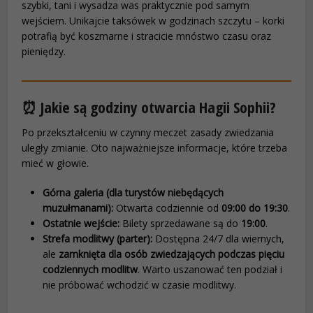
szybki, tani i wysadza was praktycznie pod samym
wejściem. Unikajcie taksówek w godzinach szczytu – korki
potrafią być koszmarne i stracicie mnóstwo czasu oraz
pieniędzy.
⏰ Jakie są godziny otwarcia Hagii Sophii?
Po przekształceniu w czynny meczet zasady zwiedzania
uległy zmianie. Oto najważniejsze informacje, które trzeba
mieć w głowie.
Górna galeria (dla turystów niebędących
muzułmanami):
Otwarta codziennie od
09:00 do 19:30
.
Ostatnie wejście:
Bilety sprzedawane są do
19:00
.
Strefa modlitwy (parter):
Dostępna 24/7 dla wiernych,
ale
zamknięta dla osób zwiedzających podczas pięciu
codziennych modlitw
. Warto uszanować ten podział i
nie próbować wchodzić w czasie modlitwy.