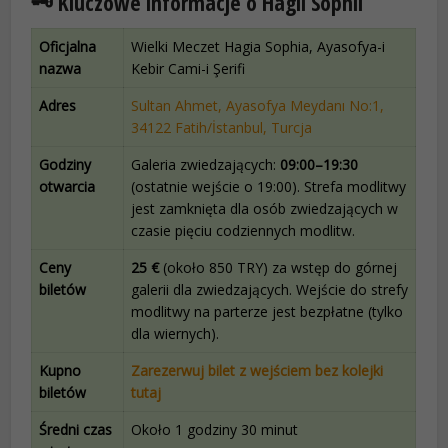
🗝️ Kluczowe informacje o Hagii Sophii
Oficjalna
Wielki Meczet Hagia Sophia, Ayasofya-i
nazwa
Kebir Cami-i Şerifi
Adres
Sultan Ahmet, Ayasofya Meydanı No:1,
34122 Fatih/İstanbul, Turcja
Godziny
Galeria zwiedzających:
09:00–19:30
otwarcia
(ostatnie wejście o 19:00). Strefa modlitwy
jest zamknięta dla osób zwiedzających w
czasie pięciu codziennych modlitw.
Ceny
25 €
(około 850 TRY) za wstęp do górnej
biletów
galerii dla zwiedzających. Wejście do strefy
modlitwy na parterze jest bezpłatne (tylko
dla wiernych).
Kupno
Zarezerwuj bilet z wejściem bez kolejki
biletów
tutaj
Średni czas
Około 1 godziny 30 minut