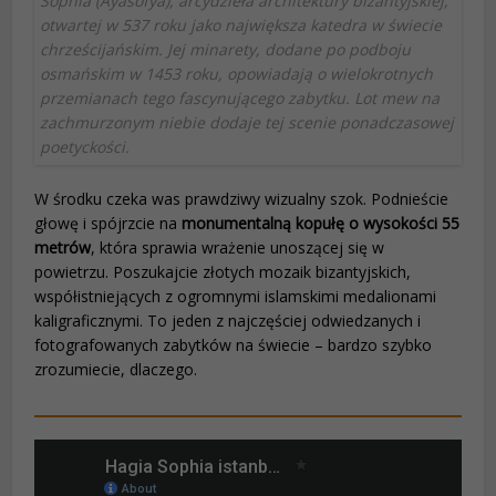
Sophia (Ayasofya), arcydzieła architektury bizantyjskiej,
otwartej w 537 roku jako największa katedra w świecie
chrześcijańskim. Jej minarety, dodane po podboju
osmańskim w 1453 roku, opowiadają o wielokrotnych
przemianach tego fascynującego zabytku. Lot mew na
zachmurzonym niebie dodaje tej scenie ponadczasowej
poetyckości.
W środku czeka was prawdziwy wizualny szok. Podnieście
głowę i spójrzcie na
monumentalną kopułę o wysokości 55
metrów
, która sprawia wrażenie unoszącej się w
powietrzu. Poszukajcie złotych mozaik bizantyjskich,
współistniejących z ogromnymi islamskimi medalionami
kaligraficznymi. To jeden z najczęściej odwiedzanych i
fotografowanych zabytków na świecie – bardzo szybko
zrozumiecie, dlaczego.