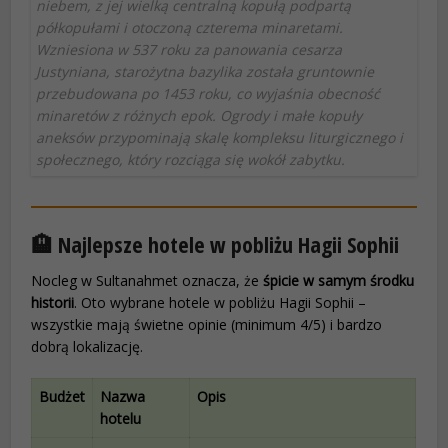
niebem, z jej wielką centralną kopułą podpartą
półkopułami i otoczoną czterema minaretami.
Wzniesiona w 537 roku za panowania cesarza
Justyniana, starożytna bazylika została gruntownie
przebudowana po 1453 roku, co wyjaśnia obecność
minaretów z różnych epok. Ogrody i małe kopuły
aneksów przypominają skalę kompleksu liturgicznego i
społecznego, który rozciąga się wokół zabytku.
🏨 Najlepsze hotele w pobliżu Hagii Sophii
Nocleg w Sultanahmet oznacza, że
śpicie w samym środku
historii
. Oto wybrane hotele w pobliżu Hagii Sophii –
wszystkie mają świetne opinie (minimum 4/5) i bardzo
dobrą lokalizację.
Budżet
Nazwa
Opis
hotelu