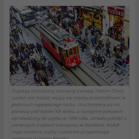
Znajduję historyczny czerwony tramwaj Taksim–Tünel,
symbol alei Istiklal, wijący się między przechodniami w
godzinach największego ruchu. Uruchomiony po raz
pierwszy pod koniec XIX wieku, a następnie ponownie
wprowadzony do użytku w 1990 roku, utrwala pamięć o
pierwszych środkach transportu w Stambule. Wokół
niego stuletnie szyldy i cukiernie przypominają
eklektyzm dzielnicy Beyoğlu.