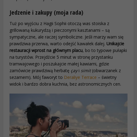
Jedzenie i zakupy (moja rada)
Tuż po wyjściu z Hagii Sophii otoczą was stoiska z
grillowaną kukurydzą i pieczonymi kasztanami – są
sympatyczne, ale raczej symboliczne. Jeśli marzy wam się
prawdziwa przerwa, warto odejść kawałek dalej.
Unikajcie
restauracji wprost na głównym placu
, bo to typowe pułapki
na turystów. Przejdźcie 5 minut w stronę przystanku
tramwajowego i poszukajcie małej kawiarni, gdzie
zamówicie prawdziwą herbatę
çay
i
simit
(obwarzanek z
sezamem). Mój faworyt to
Deraliye Terrace
– świetny
widok i bardzo dobra kuchnia, bez astronomicznych cen.