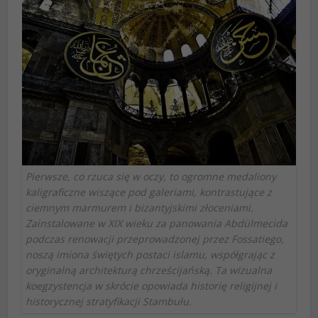
Pierwsze, co rzuca się w oczy, to ogromne medaliony
kaligraficzne wiszące pod galeriami, kontrastujące z
ciemnym marmurem i bizantyjskimi złoceniami.
Zainstalowane w XIX wieku za panowania Abdülmecida
podczas renowacji przeprowadzonej przez Fossatiego,
noszą imiona świętych postaci islamu, współgrając z
oryginalną architekturą chrześcijańską. Ta wizualna
koegzystencja w skrócie opowiada historię religijnej i
historycznej stratyfikacji Stambułu.