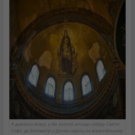
Я дивлюся вгору, у бік золотої апсиди собору Святої
Софії, де Богоматір з Дитям сидить на візантійському