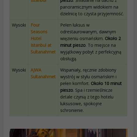
Istanbul
pieszo
. Śniadanie na dachu z
panoramicznym widokiem na
dzielnicę to czysta przyjemność.
Wysoki
Four
Pełen luksus w
Seasons
odrestaurowanym, dawnym
Hotel
więzieniu osmańskim.
Około 2
Istanbul at
minut pieszo
. To miejsce na
Sultanahmet
wyjątkowy pobyt z perfekcyjną
obsługą.
Wysoki
AJWA
Wspaniały, ręcznie zdobiony
Sultanahmet
wystrój w stylu osmańskim i
pełen komfort.
Około 10 minut
pieszo
. Spa i rzemieślnicze
detale czynią z tego hotelu
luksusowe, spokojne
schronienie.