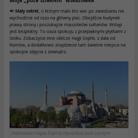
📢
Mały sekret
, o którym mało kto wie: po zwiedzaniu nie
wychodźcie od razu na główny plac. Obejdźcie budynek
prawą stroną i poszukajcie mauzoleów sułtanów. Wstęp
jest bezpłatny. To oaza spokoju z przepięknymi płytkami z
İzniku. Zobaczycie inne oblicze Hagii Sophii, z dala od
tłumów, a dodatkowo znajdziecie tam świetne miejsce na
spokojne zdjęcia z zewnątrz.
Podziwiam Hagię Sophię (Ayasofya) pod czystym