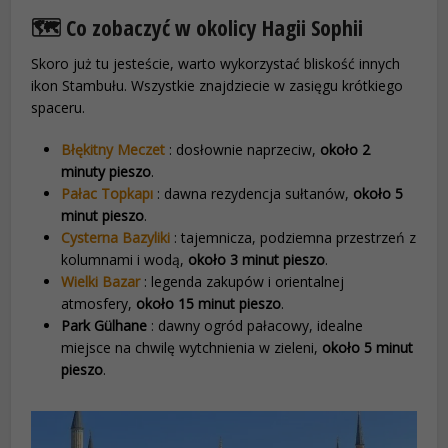
🗺️ Co zobaczyć w okolicy Hagii Sophii
Skoro już tu jesteście, warto wykorzystać bliskość innych
ikon Stambułu. Wszystkie znajdziecie w zasięgu krótkiego
spaceru.
Błękitny Meczet
: dosłownie naprzeciw,
około 2
minuty pieszo
.
Pałac Topkapı
: dawna rezydencja sułtanów,
około 5
minut pieszo
.
Cysterna Bazyliki
: tajemnicza, podziemna przestrzeń z
kolumnami i wodą,
około 3 minut pieszo
.
Wielki Bazar
: legenda zakupów i orientalnej
atmosfery,
około 15 minut pieszo
.
Park Gülhane
: dawny ogród pałacowy, idealne
miejsce na chwilę wytchnienia w zieleni,
około 5 minut
pieszo
.