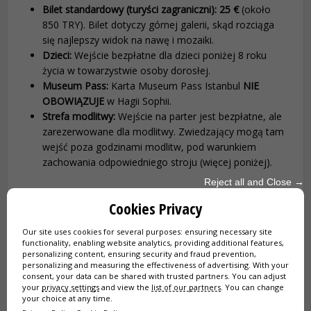
Bilet standardowy (turyści zagraniczni):
25 €
(około
850 TRY). Bilet dotyczy górnej galerii, skąd rozciąga
się najlepszy widok na nawę i mozaiki.
Dzieci:
Wejście bezpłatne dla dzieci poniżej 8 roku
życia w towarzystwie osoby dorosłej.
Museum Pass:
Karta Museum Pass Istanbul
NIE
OBOWIĄZUJE
w Hagii Sophii.
Strefa modlitwy:
Wejście na parter jest bezpłatne, ale
zarezerwowane dla modlitwy. Zwiedzający mogą tam
wejść poza godzinami modlitw, pod warunkiem
zachowania odpowiedniego stroju (więcej poniżej).
Reject all and Close →
Wejście priorytetowe do Hagii Sophii:
Cookies Privacy
Zarezerwuj oficjalne bilety z opcją
„skip-the-line”
Our site uses cookies for several purposes: ensuring necessary site
functionality, enabling website analytics, providing additional features,
personalizing content, ensuring security and fraud prevention,
personalizing and measuring the effectiveness of advertising. With your
consent, your data can be shared with trusted partners. You can adjust
💻 Dlaczego warto zarezerwować bilet
your
privacy settings
and view the
list of our partners
. You can change
your choice at any time.