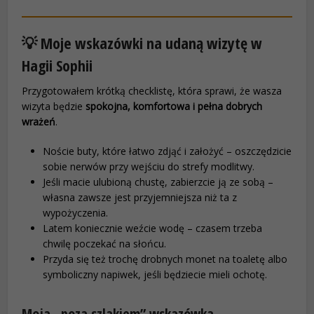
💡 Moje wskazówki na udaną wizytę w
Hagii Sophii
Przygotowałem krótką checklistę, która sprawi, że wasza
wizyta będzie
spokojna, komfortowa i pełna dobrych
wrażeń
.
Noście buty, które łatwo zdjąć i założyć – oszczędzicie
sobie nerwów przy wejściu do strefy modlitwy.
Jeśli macie ulubioną chustę, zabierzcie ją ze sobą –
własna zawsze jest przyjemniejsza niż ta z
wypożyczenia.
Latem koniecznie weźcie wodę – czasem trzeba
chwilę poczekać na słońcu.
Przyda się też trochę drobnych monet na toaletę albo
symboliczny napiwek, jeśli będziecie mieli ochotę.
Moja „poza szlakiem” wskazówka