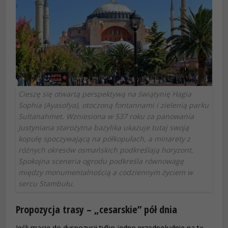
Cieszę się otwartą perspektywą na świątynię Hagia
Sophia (Ayasofya), otoczoną fontannami i zielenią parku
Sultanahmet. Wzniesiona w 537 roku za panowania
Justyniana starożytna bazylika ukazuje tutaj swoją
kopułę spoczywającą na półkopułach, a minarety z
różnych okresów osmańskich podkreślają horyzont.
Spokojna sceneria ogrodu podkreśla równowagę
między monumentalnością a codziennym życiem w
sercu Stambułu.
Propozycja trasy – „cesarskie” pół dnia
Jeśli macie do dyspozycji tylko jedno przedpołudnie na tę