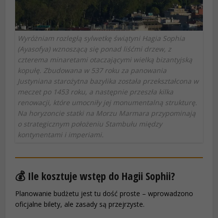
Wyróżniam rozległą sylwetkę świątyni Hagia Sophia
(Ayasofya) wznoszącą się ponad liśćmi drzew, z
czterema minaretami otaczającymi wielką bizantyjską
kopułę. Zbudowana w 537 roku za panowania
Justyniana starożytna bazylika została przekształcona w
meczet po 1453 roku, a następnie przeszła kilka
renowacji, które umocniły jej monumentalną strukturę.
Na horyzoncie statki na Morzu Marmara przypominają
o strategicznym położeniu Stambułu między
kontynentami i imperiami.
💰 Ile kosztuje wstęp do Hagii Sophii?
Planowanie budżetu jest tu dość proste – wprowadzono
oficjalne bilety, ale zasady są przejrzyste.