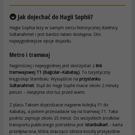
🚇 Jak dojechać do Hagii Sophii?
Hagia Sophia leży w samym sercu historycznej dzielnicy
Sultanahmet i jest bardzo łatwo dostępna. Oto
najwygodniejsze opcje dojazdu.
Metro i tramwaj
Najprościej i najwygodniej jest skorzystać z
linii
tramwajowej T1 (Bağcılar–Kabataş)
. To turystyczny
kręgosłup Stambułu. Wysiądźcie na
przystanku
Sultanahmet
. Stąd do Hagii Sophii macie około 2 minuty
pieszo – świątynia stoi tuż przed wami.
Z placu Taksim dojeżdżacie najpierw kolejką F1 do
Kabataş, a potem przesiadacie się na tramwaj T1. Taka
podróż zajmuje około 25 minut. Do wszystkich środków
transportu publicznego potrzebna jest
Istanbulkart
– karta
przedpłacona, która znacząco obniża koszty przejazdów.