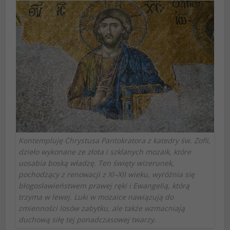
Kontempluję Chrystusa Pantokratora z katedry św. Zofii,
dzieło wykonane ze złota i szklanych mozaik, które
uosabia boską władzę. Ten święty wizerunek,
pochodzący z renowacji z XI–XII wieku, wyróżnia się
błogosławieństwem prawej ręki i Ewangelią, którą
trzyma w lewej. Luki w mozaice nawiązują do
zmienności losów zabytku, ale także wzmacniają
duchową siłę tej ponadczasowej twarzy.