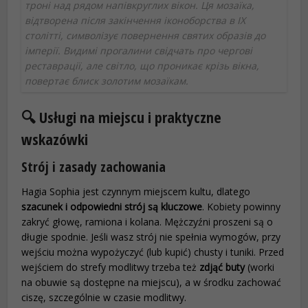
троні над рядом напівкруглих вікон. Ця мозаїка,
відтворена після закінчення іконоборства в IX
столітті, символізує повернення святих образів до
імперії. Видимі прогалини свідчать про чергові
реставрації, але світло, що проникає крізь вікна,
повертає блиск золотим мозаїкам.
🔍 Usługi na miejscu i praktyczne
wskazówki
Strój i zasady zachowania
Hagia Sophia jest czynnym miejscem kultu, dlatego
szacunek i odpowiedni strój są kluczowe
. Kobiety powinny
zakryć głowę, ramiona i kolana. Mężczyźni proszeni są o
długie spodnie. Jeśli wasz strój nie spełnia wymogów, przy
wejściu można wypożyczyć (lub kupić) chusty i tuniki. Przed
wejściem do strefy modlitwy trzeba też
zdjąć buty
(worki
na obuwie są dostępne na miejscu), a w środku zachować
ciszę, szczególnie w czasie modlitwy.