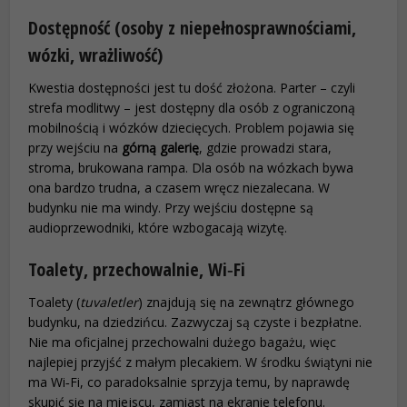
Dostępność (osoby z niepełnosprawnościami,
wózki, wrażliwość)
Kwestia dostępności jest tu dość złożona. Parter – czyli
strefa modlitwy – jest dostępny dla osób z ograniczoną
mobilnością i wózków dziecięcych. Problem pojawia się
przy wejściu na
górną galerię
, gdzie prowadzi stara,
stroma, brukowana rampa. Dla osób na wózkach bywa
ona bardzo trudna, a czasem wręcz niezalecana. W
budynku nie ma windy. Przy wejściu dostępne są
audioprzewodniki, które wzbogacają wizytę.
Toalety, przechowalnie, Wi‑Fi
Toalety (
tuvaletler
) znajdują się na zewnątrz głównego
budynku, na dziedzińcu. Zazwyczaj są czyste i bezpłatne.
Nie ma oficjalnej przechowalni dużego bagażu, więc
najlepiej przyjść z małym plecakiem. W środku świątyni nie
ma Wi‑Fi, co paradoksalnie sprzyja temu, by naprawdę
skupić się na miejscu, zamiast na ekranie telefonu.