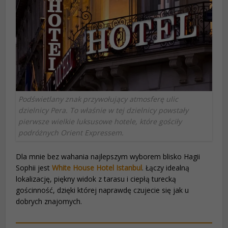
Podświetlany znak przywołujący atmosferę ulic
dzielnicy Pera. To właśnie w tej dzielnicy powstały
pierwsze wielkie luksusowe hotele, które gościły
podróżnych Orient Expressem.
Dla mnie bez wahania najlepszym wyborem blisko Hagii
Sophii jest
White House Hotel Istanbul
. Łączy idealną
lokalizację, piękny widok z tarasu i ciepłą turecką
gościnność, dzięki której naprawdę czujecie się jak u
dobrych znajomych.