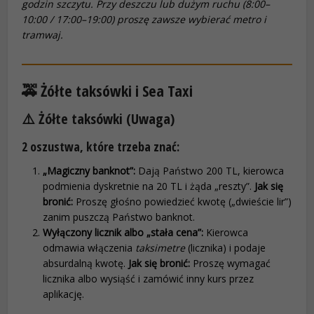
godzin szczytu. Przy deszczu lub dużym ruchu (8:00–
10:00 / 17:00–19:00) proszę zawsze wybierać metro i
tramwaj.
🚕 Żółte taksówki i Sea Taxi
⚠️ Żółte taksówki (Uwaga)
2 oszustwa, które trzeba znać:
„Magiczny banknot”:
Dają Państwo 200 TL, kierowca
podmienia dyskretnie na 20 TL i żąda „reszty”.
Jak się
bronić:
Proszę głośno powiedzieć kwotę („dwieście lir”)
zanim puszczą Państwo banknot.
Wyłączony licznik albo „stała cena”:
Kierowca
odmawia włączenia
taksimetre
(licznika) i podaje
absurdalną kwotę.
Jak się bronić:
Proszę wymagać
licznika albo wysiąść i zamówić inny kurs przez
aplikację.