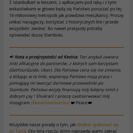
Z Istanbulkart w kieszeni, z aplikacjami pod ręką i z tymi
wskazówkami w głowie będą się Państwo poruszać po tej
16-milionowej metropolii jak prawdziwi mieszkańcy. Proszę
unikać naciągaczy, korzystać z historycznych linii i przede
wszystkim: zwolnić. Bo nawet przejazdy potrafią
opowiadać duszę Stambułu.
📢
Nota o przejrzystości od Kevina:
Ten artykuł zawiera
linki afiliacyjne do partnerów, z których sam korzystam
(GetYourGuide, Uber). Dla Państwa cena się nie zmienia,
a klikając w te linki, wspierają Państwo moją pracę i
pomagają mi tworzyć darmowe przewodniki po
Stambule. Państwa wizyty finansują mój kolejny
simit
z
dobrym
çay
! Shukran! I proszę zaobserwować mój
Instagram
@kevinloveistanbul
❤️
Peace
❤️
Wszystkie nasze porady o tym, jak
idealnie spakować się
do Turcji
. Oto lista rzeczy, które naprawdę warto zabrać.