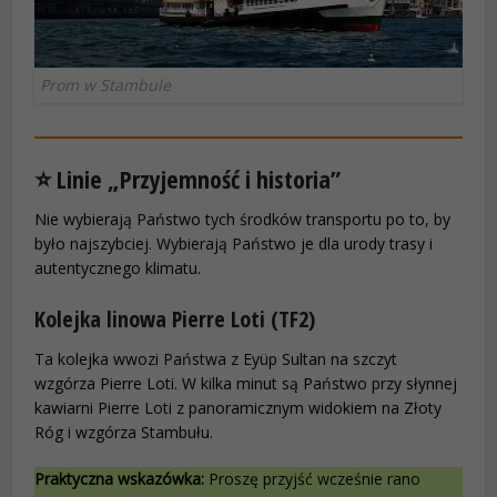
Prom w Stambule
⭐ Linie „Przyjemność i historia”
Nie wybierają Państwo tych środków transportu po to, by
było najszybciej. Wybierają Państwo je dla urody trasy i
autentycznego klimatu.
Kolejka linowa Pierre Loti (TF2)
Ta kolejka wwozi Państwa z Eyüp Sultan na szczyt
wzgórza Pierre Loti. W kilka minut są Państwo przy słynnej
kawiarni Pierre Loti z panoramicznym widokiem na Złoty
Róg i wzgórza Stambułu.
Praktyczna wskazówka:
Proszę przyjść wcześnie rano