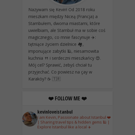
Nazywam się Kevin! Od 2018 roku
mieszkam między Niceą (Francja) a
Stambułem, dwoma miastami, które
uwielbiam, ale Stambuł ma w sobie coś
magicznego, co mnie fascynuje ✈️:
tętniące życiem dzielnice 🏘️,
imponujące zabytki 🕌, niesamowita
kuchnia 🍴 i serdeczni mieszkańcy 😍.
Mój cel? Sprawić, żebyś chciał tu
przyjechać. Co powiesz na çay w
Karaköy? ☕ 🇹🇷
❤️ FOLLOW ME ❤️
kevinloveistanbul
I am Kevin, Passionate about Istanbul ❤️
| Sharing travel tips & hidden gems 🕌 |
Explore Istanbul like a local ✈️