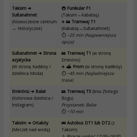
Taksim ➔
🚇
Funikular F1
Sultanahmet
(Taksim→Kabataş)
(Nowoczesne centrum
➕ 🚋
Tramwaj T1
→ Historyczne)
(Kabataş→Sultanahmet)
⏱
~25 min (Najpewniejsza
opcja)
Sultanahmet ➔ Strona
🚋
Tramwaj T1
(w stronę
azjatycka
Eminönü)
(W stronę Kadıköy /
➕ ⛴️
Prom
(w stronę Kadıköy)
dzielnica Moda)
⏱
~45 min (Najładniejsza
trasa)
Eminönü ➔ Balat
🚋
Tramwaj T5
(linia Złotego
(Kolorowa dzielnica /
Rogu)
Instagram)
Przystanek: Balat
⏱
~10 min
Taksim ➔ Ortaköy
🚌
Autobus DT1 lub DT2
(z
(Meczet nad wodą)
Taksim)
⚠️
Proszę unikać 17:00–19:00