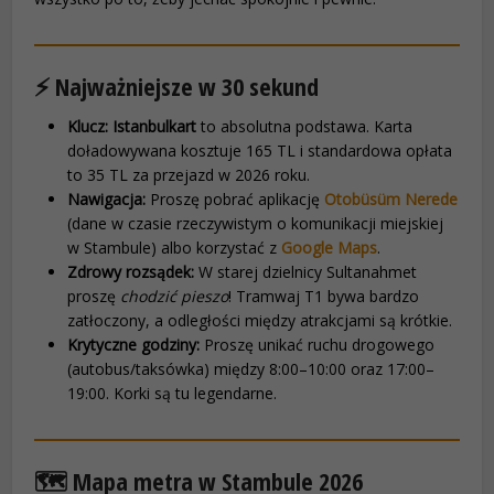
⚡️ Najważniejsze w 30 sekund
Klucz:
Istanbulkart
to absolutna podstawa. Karta
doładowywana kosztuje 165 TL i standardowa opłata
to 35 TL za przejazd w 2026 roku.
Nawigacja:
Proszę pobrać aplikację
Otobüsüm Nerede
(dane w czasie rzeczywistym o komunikacji miejskiej
w Stambule) albo korzystać z
Google Maps
.
Zdrowy rozsądek:
W starej dzielnicy Sultanahmet
proszę
chodzić pieszo
! Tramwaj T1 bywa bardzo
zatłoczony, a odległości między atrakcjami są krótkie.
Krytyczne godziny:
Proszę unikać ruchu drogowego
(autobus/taksówka) między 8:00–10:00 oraz 17:00–
19:00. Korki są tu legendarne.
🗺️ Mapa metra w Stambule 2026