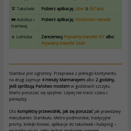
🚖 Taksówki
Pobierz aplikację:
Uber
&
BiTaksi
🚌 Autobus i
Pobierz aplikację:
Otobüsüm Nerede
tramwaj
✈️ Lotniska
Zarezerwuj
Prywatny transfer IST
albo
Prywatny transfer SAW
Stambuł jest ogromny. Przeprawa z jednego kontynentu
na drugi zajmuje
4 minuty Marmarayem
albo
2 godziny,
jeśli spróbują Państwo mostem
w godzinach szczytu.
Warto poruszać się sprytnie. Lepiej nie tracić czasu i
pieniędzy.
Oto
kompletny przewodnik, jak się poruszać
jak prawdziwy
mieszkaniec Stambułu. Metro podmorskie, tradycyjne
promy, kolejki linowe, aplikacje do taksówek i hulajnóg –
wszystko po to, żeby jechać spokojnie i pewnie.