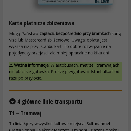
Karta płatnicza zbliżeniowa
Mogą Państwo
zapłacić bezpośrednio przy bramkach
kartą
Visa lub Mastercard zbliżeniowo. Uwaga: opłata jest
wyższa niż przy Istanbulkart. To dobre rozwiązanie na
pojedynczy przejazd, ale mniej opłacalne na kilka dni.
⚠️ Ważna informacja:
W autobusach, metrze i tramwajach
nie płaci się gotówką. Proszę przygotować Istanbulkart od
razu po przylocie.
🚇 4 główne linie transportu
T1 – Tramwaj
Ta linia łączy wszystkie kultowe miejsca: Sultanahmet
(Hagia Sophia, Błękitny Meczet), Eminönü (Bazar Egipski) i