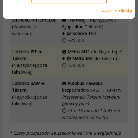
⏱
~1 h 30 min (Piękna
przeprawa)
Powered by
Eminönü ➔ Pierre Loti
🚋
Tramwaj T5
(przystanek
(Kawiarnia z
Eyüpsultan Teleferik)
widokiem)
➕ 🚠
Kolejka TF2
⏱
~30 min
Lotnisko IST ➔
🚇
Metro M11
(do Gayrettepe)
Taksim
➕ 🚇
Metro M2
(do Taksim)
(Najszybciej poza
⏱
~55 min
taksówką)
Lotnisko SAW ➔
🚌
Autobus Havabus
Taksim
bezpośrednio SAW → Taksim
(Najprościej poza
Przystanek: Taksim Meydanı
taksówką)
(główny plac)
⏱
~1 h 15 min do 1 h 45 min
w zależności od ruchu
* Czasy przejazdów są szacunkowe i nie uwzględniają