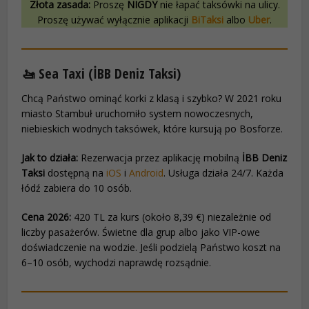
Złota zasada:
Proszę
NIGDY
nie łapać taksówki na ulicy.
Proszę używać wyłącznie aplikacji
BiTaksi
albo
Uber
.
🚤 Sea Taxi (İBB Deniz Taksi)
Chcą Państwo ominąć korki z klasą i szybko? W 2021 roku
miasto Stambuł uruchomiło system nowoczesnych,
niebieskich wodnych taksówek, które kursują po Bosforze.
Jak to działa:
Rezerwacja przez aplikację mobilną
İBB Deniz
Taksi
dostępną na
iOS
i
Android
. Usługa działa 24/7. Każda
łódź zabiera do 10 osób.
Cena 2026:
420 TL za kurs (około 8,39 €) niezależnie od
liczby pasażerów. Świetne dla grup albo jako VIP-owe
doświadczenie na wodzie. Jeśli podzielą Państwo koszt na
6–10 osób, wychodzi naprawdę rozsądnie.