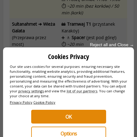
⏱
~20 min (bez korków) / 50
min (korki)
Sultanahmet ➔ Wieża
🚋
Tramwaj T1
(przystanek
Galata
Karaköy)
(Przeprawa przez
➕ 🚶
Spacer
(jest pod górę!)
most)
⏱
~20 min
Reject all and Close →
Cookies Privacy
Taksim ➔ Nişantaşı
🚇
Metro M2
(przystanek
(Luksus i zakupy)
Osmanbey)
Our site uses cookies for several purposes: ensuring necessary site
➕ 🚶
Spacer
(wyjście Rumeli)
functionality, enabling website analytics, providing additional features,
⏱
~10 min
personalizing content, ensuring security and fraud prevention,
personalizing and measuring the effectiveness of advertising. With your
consent, your data can be shared with trusted partners. You can adjust
Sultanahmet ➔ Wielki
🚶
Pieszo
(Opcja polecana)
your
privacy settings
and view the
list of our partners
. You can change
Bazar
Proszę iść wzdłuż linii
your choice at any time.
(Historyczne zakupy)
tramwaju T1
Privacy Policy
Cookie Policy
⏱
~12 min
OK
Centrum ➔ Wyspy
⛴️
Prom
z Kabataş lub
Książęce
Eminönü
(Adalar / Büyükada)
Linia: Adalar (Princes’ Islands)
Options