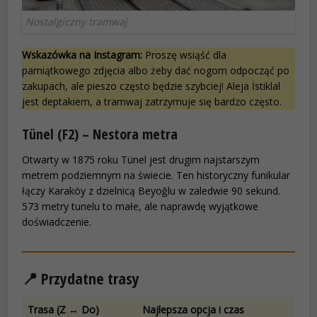
Nostalgiczny tramwaj
Wskazówka na Instagram:
Proszę wsiąść dla
pamiątkowego zdjęcia albo żeby dać nogom odpocząć po
zakupach, ale pieszo często będzie szybciej! Aleja İstiklal
jest deptakiem, a tramwaj zatrzymuje się bardzo często.
Tünel (F2) – Nestora metra
Otwarty w 1875 roku Tünel jest drugim najstarszym
metrem podziemnym na świecie. Ten historyczny funikular
łączy Karaköy z dzielnicą Beyoğlu w zaledwie 90 sekund.
573 metry tunelu to małe, ale naprawdę wyjątkowe
doświadczenie.
📍 Przydatne trasy
Trasa (Z ↔ Do)
Najlepsza opcja i czas