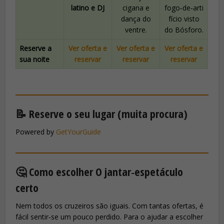
latino e DJ
cigana e
fogo‑de‑arti
dança do
fício visto
ventre.
do Bósforo.
Reserve a
Ver oferta e
Ver oferta e
Ver oferta e
sua noite
reservar
reservar
reservar
📝 Reserve o seu lugar (muita procura)
Powered by
GetYourGuide
🤔 Como escolher O jantar‑espetáculo
certo
Nem todos os cruzeiros são iguais. Com tantas ofertas, é
fácil sentir‑se um pouco perdido. Para o ajudar a escolher