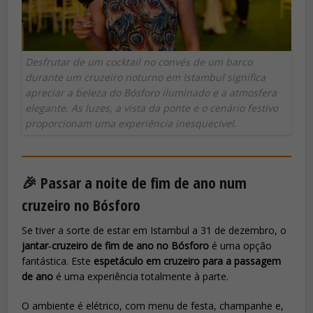
Desfrutar de um cocktail no convés de um barco
durante um cruzeiro noturno em Istambul significa
apreciar a beleza do Bósforo iluminado e a atmosfera
elegante. As luzes, a vista da ponte e o cenário festivo
proporcionam uma experiência inesquecível.
🎉 Passar a noite de fim de ano num
cruzeiro no Bósforo
Se tiver a sorte de estar em Istambul a 31 de dezembro, o
jantar‑cruzeiro de fim de ano no Bósforo
é uma opção
fantástica. Este
espetáculo em cruzeiro para a passagem
de ano
é uma experiência totalmente à parte.
O ambiente é elétrico, com menu de festa, champanhe e,