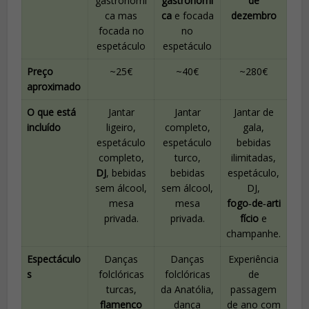
gastronómi
gastronómi
de
ca mas
ca
e focada
dezembro
focada no
no
espetáculo
espetáculo
Preço
~25€
~40€
~280€
aproximado
O que está
Jantar
Jantar
Jantar de
incluído
ligeiro,
completo,
gala,
espetáculo
espetáculo
bebidas
completo,
turco,
ilimitadas,
DJ
, bebidas
bebidas
espetáculo,
sem álcool,
sem álcool,
DJ,
mesa
mesa
fogo‑de‑arti
privada.
privada.
fício
e
champanhe.
Espectáculo
Danças
Danças
Experiência
s
folclóricas
folclóricas
de
turcas,
da Anatólia,
passagem
flamenco
dança
de ano com