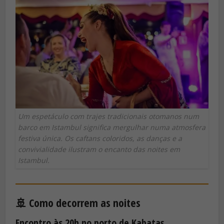
Um espetáculo com trajes tradicionais otomanos num
barco em Istambul significa mergulhar numa atmosfera
festiva única. Os caftans coloridos, as danças e a
convivialidade ilustram o encanto das noites em
Istambul.
🚢 Como decorrem as noites
Encontro às 20h no porto de Kabataş