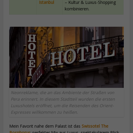
Istanbul
– Kultur & Luxus-Shopping
kombinieren.
Neonreklame, die an das Ambiente der Straßen von
Pera erinnert. In diesem Stadtteil wurden die ersten
Luxushotels eröffnet, um die Reisenden des Orient-
Expresses willkommen zu heißen.
Mein Favorit nahe dem Palast ist das
Swissotel The
Bosphorus
: perfekter Mix aus Luxus, spektakulärem Blick