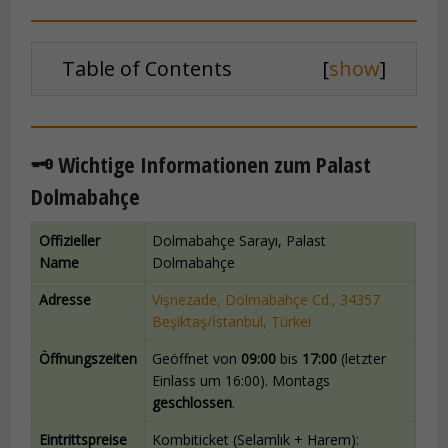
Table of Contents
[
show
]
🗝️ Wichtige Informationen zum Palast
Dolmabahçe
Offizieller
Dolmabahçe Sarayı, Palast
Name
Dolmabahçe
Adresse
Vişnezade, Dolmabahçe Cd., 34357
Beşiktaş/İstanbul, Türkei
Öffnungszeiten
Geöffnet von
09:00
bis
17:00
(letzter
Einlass um 16:00). Montags
geschlossen
.
Eintrittspreise
Kombiticket (Selamlık + Harem):