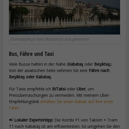
Dolmabahçe vom Bosporus aus gesehen
Bus, Fähre und Taxi
Viele Busse halten in der Nähe (
Kabataş
oder
Beşiktaş
).
Von der asiatischen Seite nehmen Sie eine
Fähre nach
Beşiktaş oder Kabataş
.
Für Taxis empfehle ich
BiTaksi
oder
Uber
, um
Preisüberraschungen zu vermeiden. Mit meinem Uber-
Empfehlungslink
erhalten Sie einen Rabatt auf Ihre erste
Fahrt
.
📢
Lokaler Expertentipp:
Die Kombi F1 von Taksim + Tram
T1 nach Kabataş ist am effizientesten. So umgehen Sie den