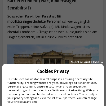
Barrierefreiheit (PMR, Kinderwagen,
Sensibilität)
Schwacher Punkt: Der Palast ist
für
mobilitätseingeschränkte Personen
schwer zugänglich
(viele Treppen, keine Aufzüge). Mit Kinderwagen ist es
ebenfalls mühsam –
Trage
ist besser. Audioguides sind am
Eingang erhältlich, oft in Online-Tickets enthalten.
Reject all and Close →
Cookies Privacy
Our site uses cookies for several purposes: ensuring necessary site
functionality, enabling website analytics, providing additional features,
personalizing content, ensuring security and fraud prevention,
personalizing and measuring the effectiveness of advertising. With your
consent, your data can be shared with trusted partners. You can adjust
your
privacy settings
and view the
list of our partners
. You can change
your choice at any time.