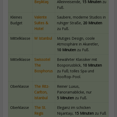
Beşiktaş
Alleinreisende,
15 Minuten
zu
Fuß.
Kleines
Valente
Saubere, moderne Studios in
Budget
Suites &
ruhiger Straße,
20 Minuten
Hotel
zu Fuß.
Mittelklasse
W Istanbul
Mutiges Design, coole
Atmosphäre in Akaretler,
10 Minuten
zu Fuß.
Mittelklasse
Swissotel
Bewährter Klassiker mit
The
Bosporusblick,
10 Minuten
Bosphorus
zu Fuß; tolles Spa und
Rooftop-Pool.
Oberklasse
The Ritz-
Reiner Luxus,
Carlton,
Panoramablicke, nur
Istanbul
5 Minuten
zu Fuß.
Oberklasse
The St.
Eleganz im schicken
Regis
Nişantaşı,
15 Minuten
zu Fuß