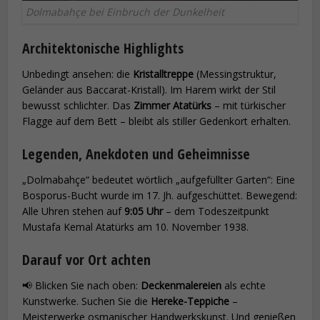
Dolmabahçe bei Einbruch der Dunkelheit
Architektonische Highlights
Unbedingt ansehen: die
Kristalltreppe
(Messingstruktur,
Geländer aus Baccarat-Kristall). Im Harem wirkt der Stil
bewusst schlichter. Das
Zimmer Atatürks
– mit türkischer
Flagge auf dem Bett – bleibt als stiller Gedenkort erhalten.
Legenden, Anekdoten und Geheimnisse
„Dolmabahçe“ bedeutet wörtlich „aufgefüllter Garten“: Eine
Bosporus-Bucht wurde im 17. Jh. aufgeschüttet. Bewegend:
Alle Uhren stehen auf
9:05 Uhr
– dem Todeszeitpunkt
Mustafa Kemal Atatürks am 10. November 1938.
Darauf vor Ort achten
📢 Blicken Sie nach oben:
Deckenmalereien
als echte
Kunstwerke. Suchen Sie die
Hereke-Teppiche
–
Meisterwerke osmanischer Handwerkskunst. Und genießen