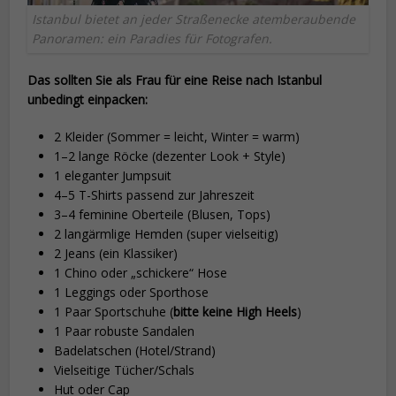
Istanbul bietet an jeder Straßenecke atemberaubende
Panoramen: ein Paradies für Fotografen.
Das sollten Sie als Frau für eine Reise nach Istanbul
unbedingt einpacken:
2 Kleider (Sommer = leicht, Winter = warm)
1–2 lange Röcke (dezenter Look + Style)
1 eleganter Jumpsuit
4–5 T-Shirts passend zur Jahreszeit
3–4 feminine Oberteile (Blusen, Tops)
2 langärmlige Hemden (super vielseitig)
2 Jeans (ein Klassiker)
1 Chino oder „schickere“ Hose
1 Leggings oder Sporthose
1 Paar Sportschuhe (
bitte keine High Heels
)
1 Paar robuste Sandalen
Badelatschen (Hotel/Strand)
Vielseitige Tücher/Schals
Hut oder Cap