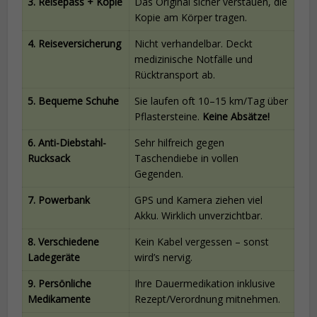
3. Reisepass + Kopie
Das Original sicher verstauen, die
Kopie am Körper tragen.
4. Reiseversicherung
Nicht verhandelbar. Deckt
medizinische Notfälle und
Rücktransport ab.
5. Bequeme Schuhe
Sie laufen oft 10–15 km/Tag über
Pflastersteine.
Keine Absätze!
6. Anti-Diebstahl-
Sehr hilfreich gegen
Rucksack
Taschendiebe in vollen
Gegenden.
7. Powerbank
GPS und Kamera ziehen viel
Akku. Wirklich unverzichtbar.
8. Verschiedene
Kein Kabel vergessen – sonst
Ladegeräte
wird’s nervig.
9. Persönliche
Ihre Dauermedikation inklusive
Medikamente
Rezept/Verordnung mitnehmen.