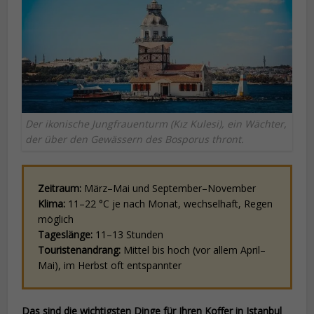
Der ikonische Jungfrauenturm (Kız Kulesi), ein Wächter,
der über den Gewässern des Bosporus thront.
Zeitraum:
März–Mai und September–November
Klima:
11–22 °C je nach Monat, wechselhaft, Regen
möglich
Tageslänge:
11–13 Stunden
Touristenandrang:
Mittel bis hoch (vor allem April–
Mai), im Herbst oft entspannter
Das sind die wichtigsten Dinge für Ihren Koffer in Istanbul