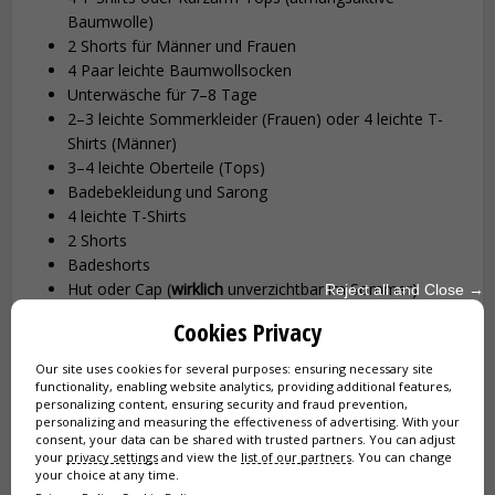
Baumwolle)
2 Shorts für Männer und Frauen
4 Paar leichte Baumwollsocken
Unterwäsche für 7–8 Tage
2–3 leichte Sommerkleider (Frauen) oder 4 leichte T-
Shirts (Männer)
3–4 leichte Oberteile (Tops)
Badebekleidung und Sarong
4 leichte T-Shirts
2 Shorts
Badeshorts
Hut oder Cap (
wirklich
unverzichtbar im Sommer)
Reject all and Close →
Sonnenbrille mit 100% UV-Schutz
Cookies Privacy
Ein leichtes Tuch (atmungsaktiv und vielseitig)
Einen Stoffbeutel für Einkäufe
Our site uses cookies for several purposes: ensuring necessary site
Einen Tagesrucksack
functionality, enabling website analytics, providing additional features,
personalizing content, ensuring security and fraud prevention,
Leichte Sportschuhe
personalizing and measuring the effectiveness of advertising. With your
Badelatschen (super praktisch im Sommer)
consent, your data can be shared with trusted partners. You can adjust
Sonnencreme SPF 50+ (alle 2 Stunden nachcremen)
your
privacy settings
and view the
list of our partners
. You can change
your choice at any time.
Lippenpflege SPF 30+