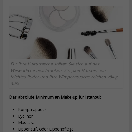
Für Ihre Kulturtasche sollten Sie sich auf das
Wesentliche beschränken: Ein paar Bürsten, ein
leichtes Puder und Ihre Wimperntusche reichen völlig
aus!
Das absolute Minimum an Make-up für Istanbul:
Kompaktpuder
Eyeliner
Mascara
Lippenstift oder Lippenpflege