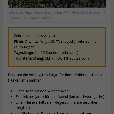
Die prächtige Hagia Sophia Basilika (Ayasofya) thront im
Herzen von Sultanahmet.
Zeitraum
: Juni bis August
Klima:
Ø 24–28 °C (bis 35 °C möglich), sehr sonnig,
kaum Regen
Tageslänge:
14–15 Stunden (sehr lang!)
Touristenandrang:
SEHR HOCH (Hauptsaison)
Das sind die wichtigsten Dinge für Ihren Koffer in Istanbul
(Türkei) im Sommer:
Einen sehr leichten Windbreaker
Eine leichte Jacke für den Abend (
keine
schwere Jacke)
Einen kleinen, faltbaren Regenschirm (selten, aber
möglich)
4 T-Shirts oder Kurzarm-Tops (atmungsaktive