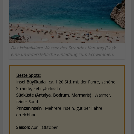
Das kristallklare Wasser des Strandes Kaputaş (Kaş):
eine unwiderstehliche Einladung zum Schwimmen.
Beste Spots:
Insel Büyükada
: ca. 1:20 Std. mit der Fähre, schöne
Strände, sehr „türkisch“
Südküste (Antalya, Bodrum, Marmaris)
: Wärmer,
feiner Sand
Prinzeninseln
: Mehrere Inseln, gut per Fähre
erreichbar
Saison:
April–Oktober