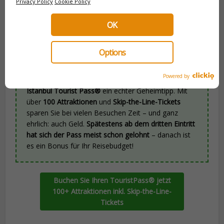
Privacy Policy
Cookie Policy
OK
🎫 Istanbul TouristPass buchen
Options
💡 Kevins Tipp
: Wenn Sie mehrere
Powered by
Sehenswürdigkeiten besuchen möchten, ist der
Istanbul Tourist Pass®
ein echter Geheimtipp. Mit
über
100 Attraktionen
und
Skip-the-Line-Tickets
sparen Sie bei vielen Besuchen Zeit – und ganz
ehrlich: auch Geld.
Spätestens ab dem dritten Eintritt
hat sich der Pass meist schon gelohnt
– danach ist
es ein Bonus für Ihr Reisebudget!
Buchen Sie Ihren TouristPass® jetzt
100+ Attraktionen inkl. Skip-the-Line-
Tickets