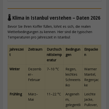
🌡️ Klima in Istanbul verstehen – Daten 2026
Bevor Sie Ihren Koffer füllen, lohnt es sich, die realen
Wetterbedingungen zu kennen. Hier sind die typischen
Temperaturen pro Jahreszeit in Istanbul:
Jahreszei
Zeitraum
Durchsch
Bedingun
Einpacke
t
nittstemp
gen
n
eratur
Winter
Dezemb
7–10 °C
Regen,
Warmer
er–
leichtes
Mantel,
Februar
Schneeris
Regenjac
iko
ke
Frühling
März–
11–22 °C
Angeneh
Leichte
Mai
m,
Jacke,
gelegentli
Pullover,