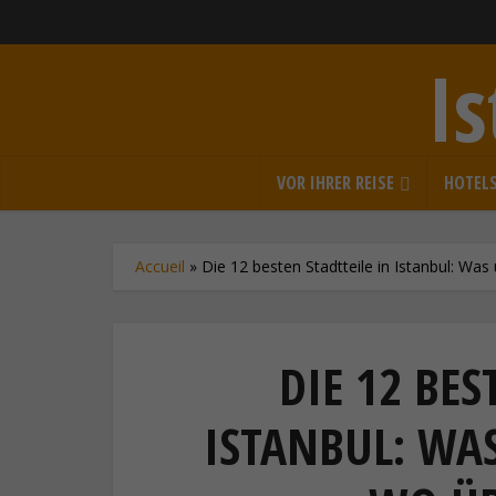
I
VOR IHRER REISE
HOTEL
Accueil
»
Die 12 besten Stadtteile in Istanbul: W
DIE 12 BES
ISTANBUL: W