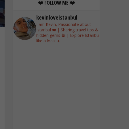
❤️ FOLLOW ME ❤️
kevinloveistanbul
I am Kevin, Passionate about
Istanbul ❤️ | Sharing travel tips &
hidden gems 🕌 | Explore Istanbul
like a local ✈️