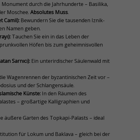
 Monument durch die Jahrhunderte – Basilika,
der Moschee.
Absolutes Muss
.
 Camii):
Bewundern Sie die tausenden Iznik-
hren Namen geben.
ayı):
Tauchen Sie ein in das Leben der
prunkvollen Höfen bis zum geheimnisvollen
tan Sarnıcı):
Ein unterirdischer Säulenwald mit
h die Wagenrennen der byzantinischen Zeit vor –
dosius und der Schlangensäule.
slamische Künste:
In den Räumen des
lastes – großartige Kalligraphien und
 äußere Garten des Topkapi-Palasts – ideal
titution für Lokum und Baklava – gleich bei der