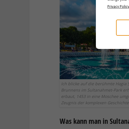
Privacy Polic
Ich blicke auf die berühmte Hagia 
Brunnens im Sultanahmet-Park erhe
erbaut, 1453 in eine Moschee umge
Zeugnis der komplexen Geschichte 
Was kann man in Sultan