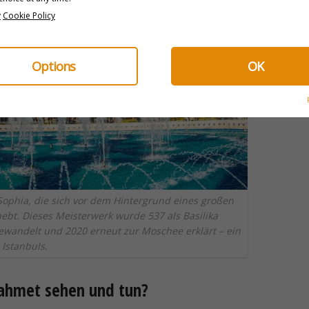
y
Cookie Policy
Options
OK
Sophia, die sich vor dem Hintergrund eines großen
bt. Dieses Meisterwerk wurde 537 als Basilika
wandelt und 2020 erneut zur Moschee erklärt – ein
Istanbuls.
ahmet sehen und tun?