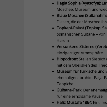
Hagia Sophia (Ayasofya):
Ein
Moschee, Museum und wie
Blaue Moschee (Sultanahmet
Fliesen, die der Moschee i
Topkapi-Palast (Topkapı Sar
osmanischen Sultane – von 
Harem.
Versunkene Zisterne (Yereba
einzigartiger Atmosphäre.
Hippodrom:
Stellen Sie sic
mit dem Obelisken des Theo
Museum für türkische und i
ehemaligen İbrahim-Paşa-Pa
Teppiche.
Gülhane-Park:
Der ehemalige
für eine erholsame Pause.
Hafiz Mustafa 1864:
Eine Ins