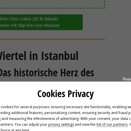
hren Pass online (20 % Rabatt)
onen mit Skip-the-Line inklusive
iertel in Istanbul
as historische Herz des
Reje
Cookies Privacy
ltanahmet
springt Ihnen die Geschichte
dreier
, es ist touristisch – aber zugleich absolut
 cookies for several purposes: ensuring necessary site functionality, enabling w
oviding additional features, personalizing content, ensuring security and fraud 
rgen, wenn der Platz langsam erwacht.
 and measuring the effectiveness of advertising. With your consent, your data 
partners. You can adjust your
privacy settings
and view the
list of our partners
. 
hoice at any time.