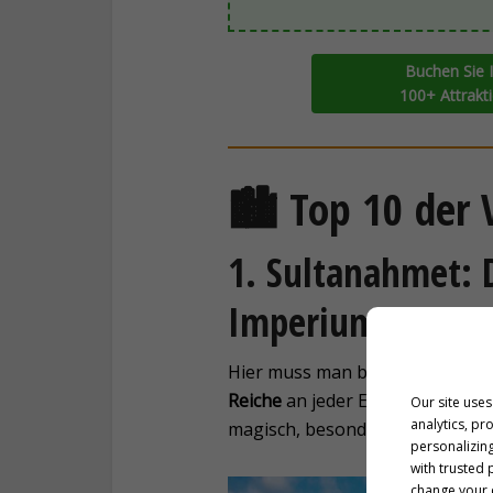
Buchen Sie I
100+ Attrakti
🏙️ Top 10 der V
1. Sultanahmet: D
Imperiums
Hier muss man beginnen. In
Su
Reiche
an jeder Ecke entgegen. Ja
Our site uses
analytics, pr
magisch, besonders früh am Mo
personalizing
with trusted 
change your c