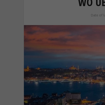
WO Ü
Date of l