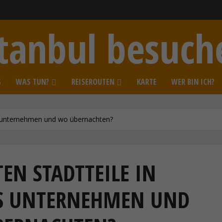
stanbul besuch
S
WAS TUN?
REISEROUTEN
KARTE
WER BIN ICH?
as unternehmen und wo übernachten?
TEN STADTTEILE IN
AS UNTERNEHMEN UND