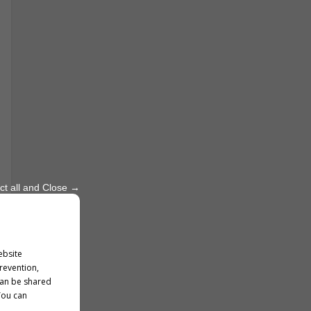
ct all and Close →
ebsite
prevention,
can be shared
You can