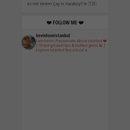
es mit einem Çay in Karaköy? ☕ 🇹🇷
❤️ FOLLOW ME ❤️
kevinloveistanbul
I am Kevin, Passionate about Istanbul ❤️
| Sharing travel tips & hidden gems 🕌 |
Explore Istanbul like a local ✈️