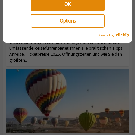
OK
Options
WAS MAN IN EPHESUS
UNTERNEHMEN KANN
Powered by
Entdecken Sie Ephesus, das antike Juwel der Türkei! Dieser
umfassende Reiseführer bietet Ihnen alle praktischen Tipps:
Anreise, Ticketpreise 2025, Öffnungszeiten und wie Sie den
größten...