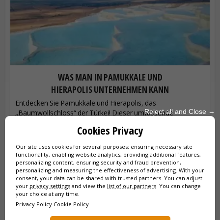
WAS MAN IN PAMUKKALE UND
HIERAPOLIS UNTERNEHMEN KANN
Entdecken Sie Pamukkale und Hierapolis, das
Reject all and Close →
„Baumwollschloss“ der Türkei! Dieser umfassende
Reiseführer bietet Ihnen alle praktischen Tipps für Ihre
Cookies Privacy
Reiseplanung: Anreise, Öffnungszeiten...
Our site uses cookies for several purposes: ensuring necessary site
functionality, enabling website analytics, providing additional features,
personalizing content, ensuring security and fraud prevention,
personalizing and measuring the effectiveness of advertising. With your
consent, your data can be shared with trusted partners. You can adjust
your
privacy settings
and view the
list of our partners
. You can change
your choice at any time.
Privacy Policy
Cookie Policy