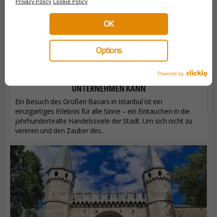
Privacy Policy
Cookie Policy
OK
Options
Powered by
WAS MAN IM GROSSEN BASAR U
NTERNEHMEN KANN
Ein Besuch des Großen Basars in Istanbul ist ein
einzigartiges Erlebnis für alle Sinne – ein Eintauchen in die
jahrhundertealte Handelsseele der Stadt. Um sich nicht zu
verirren und den Zauber des...