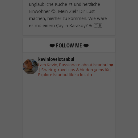
unglaubliche Küche 🍴 und herzliche
Einwohner 😍. Mein Ziel? Dir Lust
machen, hierher zu kommen. Wie wäre
es mit einem Çay in Karaköy? ☕ 🇹🇷
❤️ FOLLOW ME ❤️
kevinloveistanbul
I am Kevin, Passionate about Istanbul ❤️
| Sharing travel tips & hidden gems 🕌 |
Explore Istanbul like a local ✈️