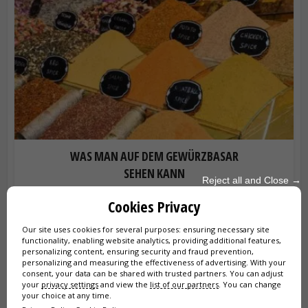
WAS MAN AUF DEM GEWÜRZBASAR
SEHEN KANN
Reject all and Close →
Ein Besuch des Gewürzbasars (Ägyptischer Markt) in
Cookies Privacy
Istanbul ist ein absolutes Muss auf Ihrer Reise. Entdecken Sie
meine praktischen Tipps zur Anreise, Öffnungszeiten,
Our site uses cookies for several purposes: ensuring necessary site
Fallstricke, die es zu vermeiden...
functionality, enabling website analytics, providing additional features,
personalizing content, ensuring security and fraud prevention,
personalizing and measuring the effectiveness of advertising. With your
consent, your data can be shared with trusted partners. You can adjust
your
privacy settings
and view the
list of our partners
. You can change
your choice at any time.