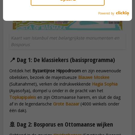
Powered by
Kaart van Istanbul met belangrijkste monumenten en
Bosporus
📍 Dag 1: De klassiekers (basisprogramma)
Ontdek het
Byzantijnse Hippodroom
en zijn eeuwenoude
obelisken, bezoek de majestueuze
Blauwe Moskee
(Sultanahmet), verken de indrukwekkende
Hagia Sophia
(Ayasofya), dompel u onder in de pracht van het
Topkapipaleis
en zijn Ottomaanse harem, en sluit de dag
af in de legendarische
Grote Bazaar
(4000 winkels onder
één dak).
🚢 Dag 2: Bosporus en Ottomaanse wijken