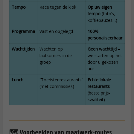
Tempo
Race tegen de klok
Op uw eigen
tempo
(foto’s,
koffiepauzes…)
Programma
Vast en opgelegd
100%
personaliseerbaar
Wachttijden
Wachten op
Geen wachttijd
–
laatkomers in de
we starten op het
groep
door u gekozen
uur
Lunch
“Toeristenrestaurants”
Echte lokale
(met commissies)
restaurants
(beste prijs-
kwaliteit)
🗺️ Voorbeelden van maatwerk-routes