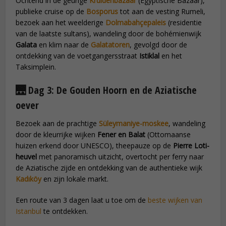
Ochtend in de geurige
Kruidenbazaar
(Egyptische Bazaar),
publieke cruise op de
Bosporus
tot aan de vesting Rumeli,
bezoek aan het weelderige
Dolmabahçepaleis
(residentie
van de laatste sultans), wandeling door de bohémienwijk
Galata
en klim naar de
Galatatoren
, gevolgd door de
ontdekking van de voetgangersstraat
Istiklal
en het
Taksimplein.
🌉 Dag 3: De Gouden Hoorn en de Aziatische
oever
Bezoek aan de prachtige
Süleymaniye-moskee
, wandeling
door de kleurrijke wijken
Fener en Balat
(Ottomaanse
huizen erkend door UNESCO), theepauze op de
Pierre Loti-
heuvel
met panoramisch uitzicht, overtocht per ferry naar
de Aziatische zijde en ontdekking van de authentieke wijk
Kadıköy
en zijn lokale markt.
Een route van 3 dagen laat u toe om de
beste wijken van
Istanbul
te ontdekken.