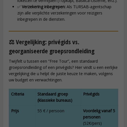
loketten te vermijden (Topkapi, Basilica-cisterne, enz.).
✅
Verzekering inbegrepen:
Als TURSAB-agentschap
zijn alle verplichte verzekeringen voor reizigers
inbegrepen in de diensten.
⚖️ Vergelijking: privégids vs.
georganiseerde groepsrondleiding
Twijfelt u tussen een “Free Tour”, een standaard
groepsrondleiding of een privégids? Hier vindt u een eerlijke
vergelijking die u helpt de juiste keuze te maken, volgens
uw budget en verwachtingen.
Criteria
Standaard groep
Privégids
(klassieke bureaus)
Prijs
55 € / persoon
Voordelig vanaf 5
personen
(52€/pers)