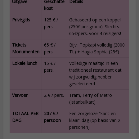
Uitgave
Geschatte
Details
kost
Privégids
125 € /
Gebaseerd op een koppel
pers.
(250€ per groep). Slechts
65€/pers. voor 4 reizigers!
Tickets
65 € /
Bijv.: Topkapi volledig (2000
Monumenten
pers.
TL) + Hagia Sophia (25€)
Lokale lunch
15 € /
Volledige maaltijd in een
pers.
traditioneel restaurant dat
wij zorgvuldig hebben
geselecteerd
Vervoer
2 € / pers.
Tram, Ferry of Metro
(Istanbulkart)
TOTAAL PER
207 € /
Een zorgeloze “kant-en-
DAG
persoon
klaar” dag (op basis van 2
personen)