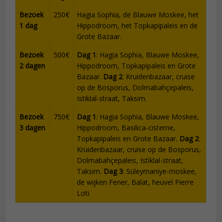
Bezoek
250€
Hagia Sophia, de Blauwe Moskee, het
1 dag
Hippodroom, het Topkapipaleis en de
Grote Bazaar.
Bezoek
500€
Dag 1
: Hagia Sophia, Blauwe Moskee,
2 dagen
Hippodroom, Topkapipaleis en Grote
Bazaar.
Dag 2
: Kruidenbazaar, cruise
op de Bosporus, Dolmabahçepaleis,
Istiklal-straat, Taksim.
Bezoek
750€
Dag 1
: Hagia Sophia, Blauwe Moskee,
3 dagen
Hippodroom, Basilica-cisterne,
Topkapipaleis en Grote Bazaar.
Dag 2
:
Kruidenbazaar, cruise op de Bosporus,
Dolmabahçepaleis, Istiklal-straat,
Taksim.
Dag 3
: Süleymaniye-moskee,
de wijken Fener, Balat, heuvel Pierre
Loti.