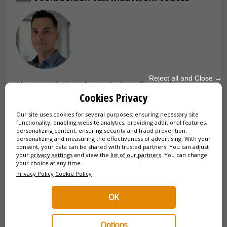
Reject all and Close →
Met uw privégids is alles op de dag zelf aanpasbaar aan uw
Cookies Privacy
wensen en uw fysieke conditie. Wilt u meer tijd in de Grote
Bazaar doorbrengen? Geen probleem. Liever een museum
Our site uses cookies for several purposes: ensuring necessary site
overslaan om te genieten van een thee met uitzicht op de
functionality, enabling website analytics, providing additional features,
Bosporus?
U beslist!
personalizing content, ensuring security and fraud prevention,
personalizing and measuring the effectiveness of advertising. With your
consent, your data can be shared with trusted partners. You can adjust
your
privacy settings
and view the
list of our partners
. You can change
your choice at any time.
Privacy Policy
Cookie Policy
OK
Options