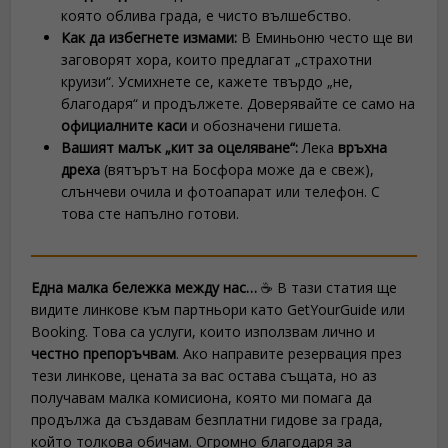
която облива града, е чисто вълшебство.
Как да избегнете измами:
В Еминьоню често ще ви
заговорят хора, които предлагат „страхотни
круизи“. Усмихнете се, кажете твърдо „не,
благодаря“ и продължете. Доверявайте се само на
официалните каси
и обозначени гишета.
Вашият малък „кит за оцеляване“:
Лека
връхна
дреха
(вятърът на Босфора може да е свеж),
слънчеви очила и фотоапарат или телефон. С
това сте напълно готови.
Една малка бележка между нас…
☕ В тази статия ще
видите линкове към партньори като GetYourGuide или
Booking. Това са услуги, които използвам лично и
честно препоръчвам
. Ако направите резервация през
тези линкове, цената за вас остава същата, но аз
получавам малка комисиона, която ми помага да
продължа да създавам безплатни гидове за града,
който толкова обичам. Огромно благодаря за