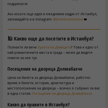
подкрепата!
Ако искате още идеи и ежедневни кадри от Истанбул,
заповядайте и в Instagram:
@kevinloveistanbul
❤️
🕌 Какво още да посетите в Истанбул?
Познахте ли вече
Кулата на Девицата
? Това е едно от
най-романтичните места в града – може да видите
повече за нея тук.
Посещение на двореца Долмабахче
Цена на билета за двореца Долмабахче, работно
време и билети, история, архитектура и
местоположение на двореца – всичко е събрано за вас
в една статия.
Посещение на двореца Долмабахче
.
Какво да правите в Истанбул?