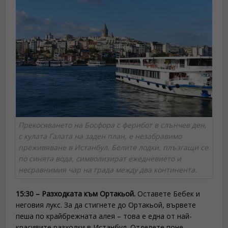
Прекосяването на Босфора с ферибот в слънчев ден,
с кулата Галата на заден план, е незабравимо
преживяване в Истанбул. Белите лодки, плъзгащи се
по синята вода, символизират ежедневието и
несравнимия чар на града между два континента.
15:30 – Разходката към Ортакьой.
Оставете Бебек и
неговия лукс. За да стигнете до Ортакьой, вървете
пеша по крайбрежната алея – това е една от най-
красивите разходки в Истанбул. Отделете поне