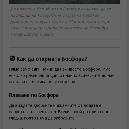
Да плаваш с ферибота по Босфора означава да се
насладиш на колоритния силует на Каракей,
доминиран от кулата Галата. Преминаването при
залез слънце разкрива динамиката на Истанбул
между Европа и Азия.
🧭 Как да откриете Босфора?
Няма само един начин да изживеете Босфора. Има
няколко различни опции, от най-класическите до най-
локалните, и всяка носи своя чар.
Плаване по Босфора
Да виждате дворците и джамиите от водата е
непрекъснат спектакъл. Всеки завой разкрива нова
гледка, която няма да забравите.