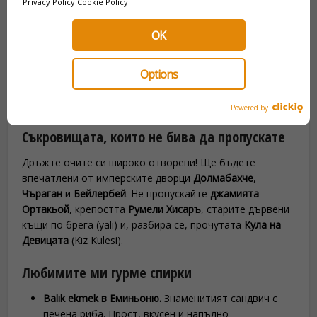
Privacy Policy
Cookie Policy
😋 Какво да видите и опитате по
OK
Босфора?
Options
Босфорът е наслада за очите… и за небцето! Тук ще
откриете и
уникални гледки, и типични местни вкусове
,
които ще запомните дълго.
Powered by
Съкровищата, които не бива да пропускате
Дръжте очите си широко отворени! Ще бъдете
впечатлени от имперските дворци
Долмабахче
,
Чъраган
и
Бейлербей
. Не пропускайте
джамията
Ортакьой
, крепостта
Румели Хисаръ
, старите дървени
къщи по брега (yalı) и, разбира се, прочутата
Кула на
Девицата
(Kız Kulesi).
Любимите ми гурме спирки
Balık ekmek в Еминьоню.
Знаменитият сандвич с
печена риба. Прост, вкусен и напълно