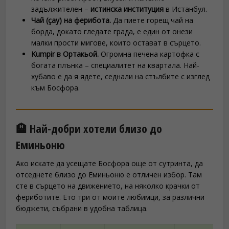
задължителен –
истинска институция
в Истанбул.
Чай (çay) на ферибота.
Да пиете горещ чай на
борда, докато гледате града, е един от онези
малки прости мигове, които остават в сърцето.
Kumpir в Ортакьой.
Огромна печена картофка с
богата плънка – специалитет на квартала. Най-
хубаво е да я ядете, седнали на стълбите с изглед
към Босфора.
🏨 Най-добри хотели близо до
Еминьоню
Ако искате да усещате Босфора още от сутринта, да
отседнете близо до Еминьоню е отличен избор. Там
сте в сърцето на движението, на няколко крачки от
фериботите. Ето три от моите любимци, за различни
бюджети, събрани в удобна таблица.