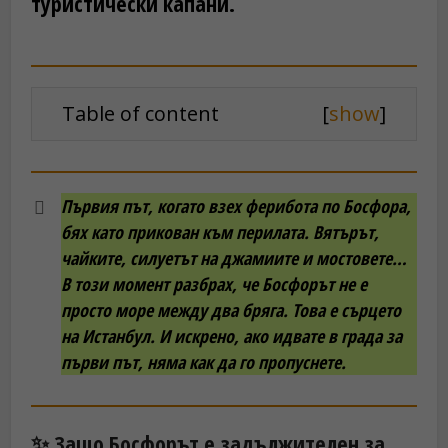
туристически капани.
Table of content
[
show
]
Първия път, когато взех ферибота по Босфора,
бях като прикован към перилата. Вятърът,
чайките, силуетът на джамиите и мостовете…
В този момент разбрах, че Босфорът не е
просто море между два бряга. Това е сърцето
на Истанбул. И искрено, ако идвате в града за
първи път, няма как да го пропуснете.
✨ Защо Босфорът е задължителен за