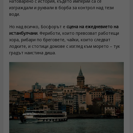
натоварено с история, където империи са се
изграждали и рухвали в борба за контрол над тези
води.
Но над всичко, Босфорът е
сцена на ежедневието на
истанбулчани
. Фериботи, които превозват работещи
хора, рибари по бреговете, чайки, които следват
лодките, и стотици домове с изглед към морето – тук
градът наистина диша.