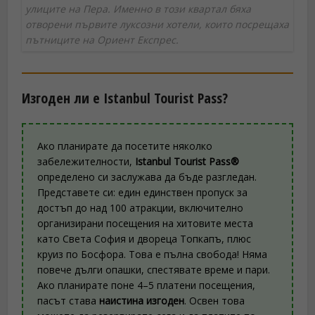
улиците на Пера. Именно в този квартал бяха
отворени първите луксозни хотели, които посрещаха
пътниците на Ориент Експрес.
Изгоден ли е Istanbul Tourist Pass?
Ако планирате да посетите няколко
забележителности,
Istanbul Tourist Pass®
определено си заслужава да бъде разгледан.
Представете си: един единствен пропуск за
достъп до над 100 атракции, включително
организирани посещения на хитовите места
като Света София и двореца Топкапъ, плюс
круиз по Босфора. Това е пълна свобода! Няма
повече дълги опашки, спестявате време и пари.
Ако планирате поне 4–5 платени посещения,
пасът става
наистина изгоден
. Освен това