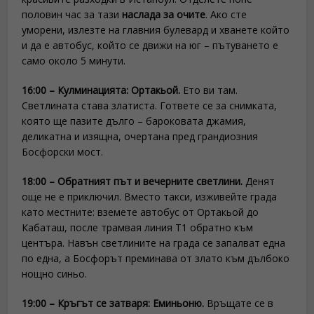
половин час за тази
наслада за очите
. Ако сте
уморени, излезте на главния булевард и хванете който
и да е автобус, който се движи на юг – пътуването е
само около 5 минути.
16:00 – Кулминацията: Ортакьой.
Ето ви там.
Светлината става златиста. Гответе се за снимката,
която ще пазите дълго – бароковата джамия,
деликатна и изящна, очертана пред грандиозния
Босфорски мост.
18:00 – Обратният път и вечерните светлини.
Денят
още не е приключил. Вместо такси, изживейте града
като местните: вземете автобус от Ортакьой до
Кабаташ, после трамвая линия T1 обратно към
центъра. Навън светлините на града се запалват една
по една, а Босфорът преминава от злато към дълбоко
нощно синьо.
19:00 – Кръгът се затваря: Еминьоню.
Връщате се в