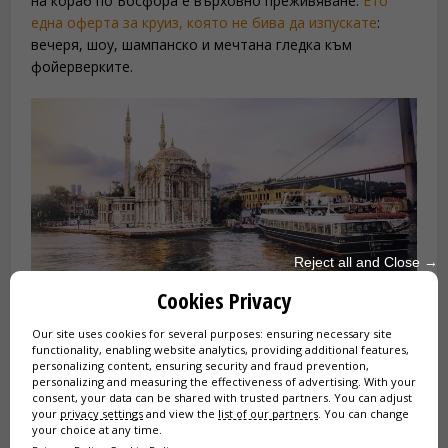
на кораб по Босфора е върховно преживяване.
Ето
една оферта за круиз, която не бива да изпускате
:
вечеря, шоу, шампанско и мечтана гледка към
фойерверките.
Reject all and Close →
Да минеш покрай джамията Ортакьой при залез
Cookies Privacy
слънце, на борда на лодка близо до моста Босфор, е
едновременно поетично преживяване и
Our site uses cookies for several purposes: ensuring necessary site
functionality, enabling website analytics, providing additional features,
задължителна гледка в Истанбул. Османската
personalizing content, ensuring security and fraud prevention,
архитектура и животът на водата се съчетават в
personalizing and measuring the effectiveness of advertising. With your
уникална обстановка.
consent, your data can be shared with trusted partners. You can adjust
your
privacy settings
and view the
list of our partners
. You can change
your choice at any time.