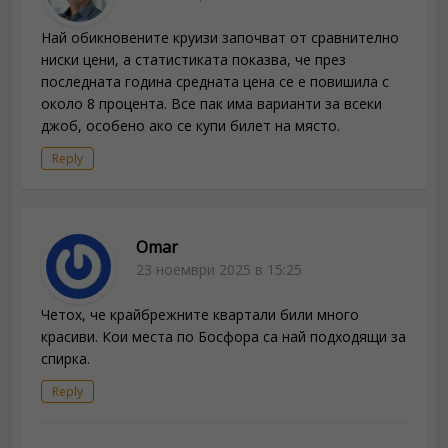
Най обикновените круизи започват от сравнително
ниски цени, а статистиката показва, че през
последната година средната цена се е повишила с
около 8 процента. Все пак има варианти за всеки
джоб, особено ако се купи билет на място.
Reply
Omar
23 ноември 2025 в 15:25
Четох, че крайбрежните квартали били много
красиви. Кои места по Босфора са най подходящи за
спирка.
Reply