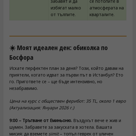
забавят и да
се потопите в
избягат малко
атмосферата на
от тълпите.
кварталите.
☀️ Моят идеален ден: обиколка по
Босфора
Искате перфектен план за деня? Този, който давам на
приятели, когато идват за първи път в Истанбул? Ето
го. Пригответе се – ще бъде интензивно, но
незабравимо.
Цена на курс с обществен ферибот: 35 TL, около 1 евро
(Актуализация: Януари 2026 г.)
9:00 – Тръгване от Еминьоню.
Въздухът вече е жив и
шумен. Забравете за закуската в хотела. Вашата
мисия: да вземете
simit
– топъл геврек от уличен