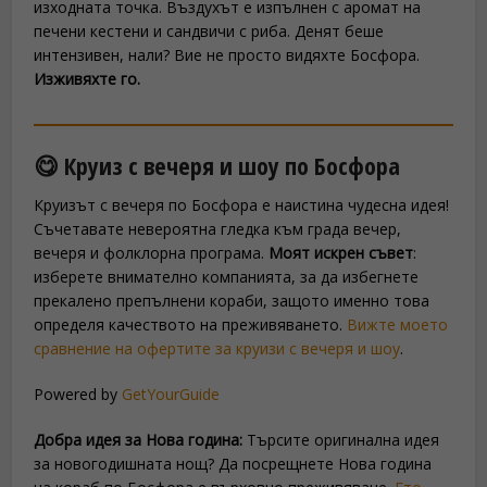
изходната точка. Въздухът е изпълнен с аромат на
печени кестени и сандвичи с риба. Денят беше
интензивен, нали? Вие не просто видяхте Босфора.
Изживяхте го.
😋 Круиз с вечеря и шоу по Босфора
Круизът с вечеря по Босфора е наистина чудесна идея!
Съчетавате невероятна гледка към града вечер,
вечеря и фолклорна програма.
Моят искрен съвет
:
изберете внимателно компанията, за да избегнете
прекалено препълнени кораби, защото именно това
определя качеството на преживяването.
Вижте моето
сравнение на офертите за круизи с вечеря и шоу
.
Powered by
GetYourGuide
Добра идея за Нова година:
Търсите оригинална идея
за новогодишната нощ? Да посрещнете Нова година