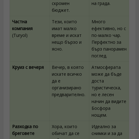
скромен
на града.
бюджет.
Частна
Тези, които
Много
компания
имат малко
ефективно, но с
(Turyol)
време и искат
по-малко чар.
нещо бързо и
Перфектно за
ясно.
бърз панорамен
поглед.
Круиз с вечеря
Вечер, в която
Атмосферата
искате всичко
може да бъде
да е
доста
организирано
туристическа,
предварително.
но е лесен
начин да видите
Босфора
нощем.
Разходка по
Хора, които
Идеално за
бреговете
обичат да се
снимки и за да