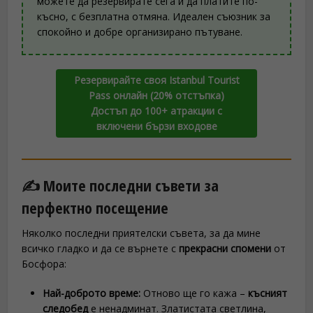
можете да резервирате сега и да платите по-
късно, с безплатна отмяна. Идеален съюзник за
спокойно и добре организирано пътуване.
Резервирайте своя Istanbul Tourist
Pass онлайн (20% отстъпка)
Достъп до 100+ атракции с
включени бързи входове
✍️ Моите последни съвети за
перфектно посещение
Няколко последни приятелски съвета, за да мине
всичко гладко и да се върнете с
прекрасни спомени
от
Босфора:
Най-доброто време:
Отново ще го кажа –
късният
следобед
е ненадминат. Златистата светлина,