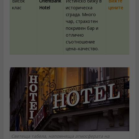
Висок
Orientbank
Истинско бижу в
Вижте
клас
Hotel
историческа
цените
сграда. Много
чар, страхотен
покривен бар и
отлично
съотношение
цена–качество.
Светеща табела, напомняща атмосферата на