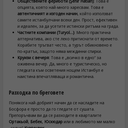
Обществените фериботи (Şehir Hatları)
: Това е
опцията, която най-много харесвам. Това е
автентичният и изгоден начин
, който използват
самите истанбулчани всеки ден. Прост, ефективен
и идеален, за да усетите истински ритъма на града.
Частните компании (Turyol…)
: Много практична
алтернатива, ако сте леко притиснати от времето.
Корабите тръгват често, а турът обикновено е
по-кратък, защото няма междинни спирки.
Круизи с вечеря
: Това е „всичко в едно“ за
оживена вечер. Да, много е туристическо, но
гледката към осветения нощем Истанбул е
наистина впечатляваща и романтична.
Разходка по бреговете
Понякога най-добрият начин да се насладите на
Босфора е просто да го гледате от сушата.
Препоръчвам ви да се разходите в кварталите
Ортакьой
,
Бебек
,
Юскюдар
или в любимото ми малко
„селце“
Кузгундюк
.