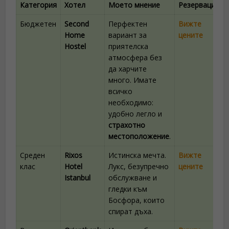
Категория
Хотел
Моето мнение
Резервация
Бюджетен
Second
Перфектен
Вижте
Home
вариант за
цените
Hostel
приятелска
атмосфера без
да харчите
много. Имате
всичко
необходимо:
удобно легло и
страхотно
местоположение
.
Среден
Rixos
Истинска мечта.
Вижте
клас
Hotel
Лукс, безупречно
цените
Istanbul
обслужване и
гледки към
Босфора, които
спират дъха.