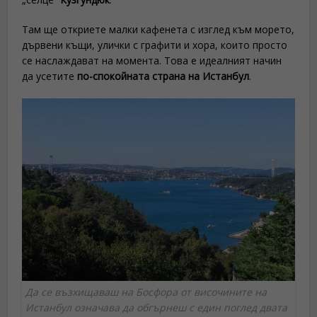
Там ще откриете малки кафенета с изглед към морето,
дървени къщи, улички с графити и хора, които просто
се наслаждават на момента. Това е идеалният начин
да усетите
по-спокойната страна на Истанбул
.
Да се възхищаваш на Босфора от височините на
Истанбул означава да обгърнеш с един поглед двата