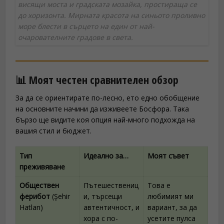
висящи моста и градската мозайка, простираща се
до хоризонта. Мирната красота на синьото проливно
море блести в сърцето на един от най-
очарователните градове в света.
📊 Моят честен сравнителен обзор
За да се ориентирате по-лесно, ето едно обобщение
на основните начини да изживеете Босфора. Така
бързо ще видите коя опция най-много подхожда на
вашия стил и бюджет.
Тип
Идеално за…
Моят съвет
преживяване
Обществен
Пътешествениц
Това е
ферибот
(Şehir
и, търсещи
любимият ми
Hatları)
автентичност, и
вариант, за да
хора с по-
усетите пулса