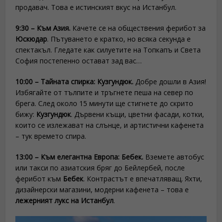
продавач. Това е истинският вкус на Истанбул.
9:30 – Към Азия.
Качете се на обществения ферибот за
Юскюдар
. Пътуването е кратко, но всяка секунда е
спектакъл. Гледате как силуетите на Топкапъ и Света
София постепенно остават зад вас…
10:00 – Тайната спирка: Кузгундюк.
Добре дошли в Азия!
Избягайте от тълпите и тръгнете пеша на север по
брега. След около 15 минути ще стигнете до скрито
бижу:
Кузгундюк
. Дървени къщи, цветни фасади, котки,
които се излежават на слънце, и артистични кафенета
– тук времето спира.
13:00 – Към елегантна Европа: Бебек.
Вземете автобус
или такси по азиатския бряг до Бейлербей, после
ферибот към
Бебек
. Контрастът е впечатляващ. Яхти,
дизайнерски магазини, модерни кафенета – това е
лежерният лукс на Истанбул
.