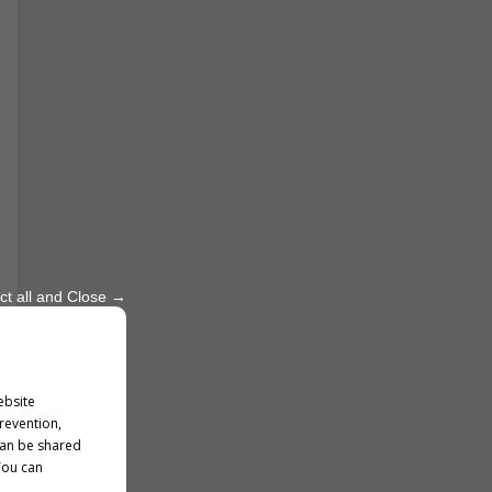
ct all and Close →
ebsite
prevention,
can be shared
You can