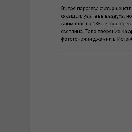
Вътре поразява съвършенств
сякаш „плува“ във въздуха, н
внимание на 138‑те прозореца
светлина. Това творение на а
фотогенични джамии в Истанб