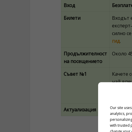
Вход
Безплат
Билети
Входът е
експерт‑
силно с
гид
.
Продължителност
Около 45
на посещението
Съвет №1
Качете с
най‑впе
Босфора
преживя
Our site uses
Актуализация
Последна
analytics, pr
personalizing
with trusted 
change your c