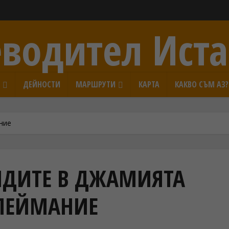
водител Ист
И
ДЕЙНОСТИ
МАРШРУТИ
КАРТА
КАКВО СЪМ АЗ?
ние
ИДИТЕ В ДЖАМИЯТА
ЛЕЙМАНИЕ