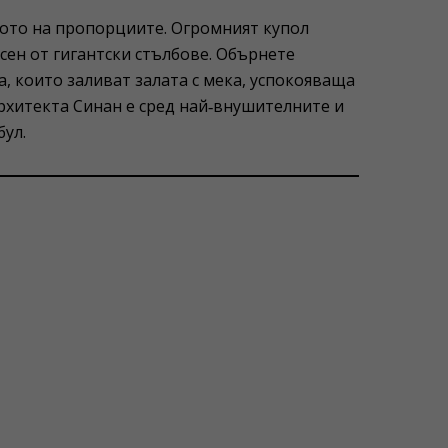
ото на пропорциите. Огромният купол
осен от гигантски стълбове. Обърнете
, които заливат залата с мека, успокояваща
рхитекта Синан е сред най‑внушителните и
ул.