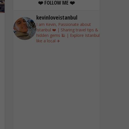
❤️ FOLLOW ME ❤️
kevinloveistanbul
I am Kevin, Passionate about
Istanbul ❤️ | Sharing travel tips &
hidden gems 🕌 | Explore Istanbul
like a local ✈️