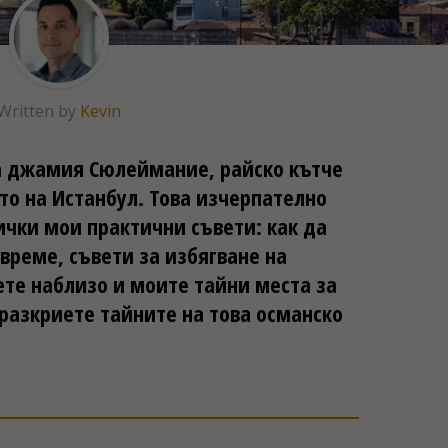
Written by
Kevin
а джамия Сюлеймание, райско кътче
то на Истанбул. Това изчерпателно
ички мои практични съвети: как да
 време, съвети за избягване на
ете наблизо и моите тайни места за
 разкриете тайните на това османско