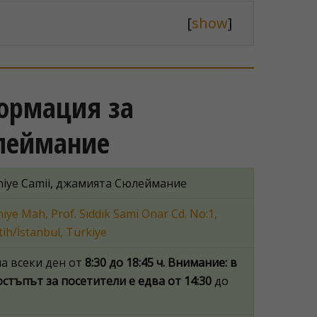
[
show
]
формация за
леймание
niye Camii, джамията Сюлеймание
iye Mah, Prof. Sıddık Sami Onar Cd. No:1,
ih/İstanbul, Türkiye
а всеки ден от
8:30 до 18:45 ч.
Внимание: в
стъпът за посетители е едва от 14:30
до