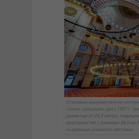
Откривам монументалния интери
Синан, завършен през 1557 г. Це
диаметър от 26,5 метра, поддърж
пространство с размери 58,5 на 5
създаващи уникална светлина.