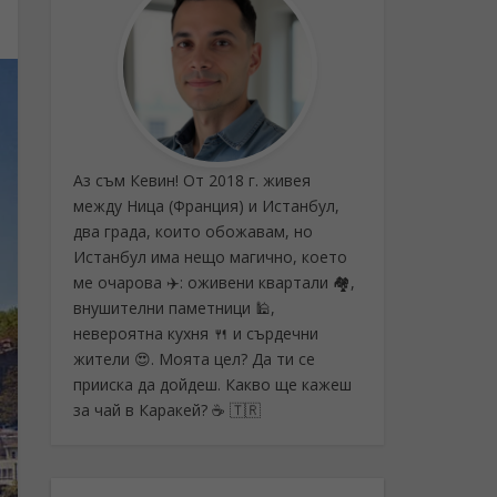
Аз съм Кевин! От 2018 г. живея
между Ница (Франция) и Истанбул,
два града, които обожавам, но
Истанбул има нещо магично, което
ме очарова ✈️: оживени квартали 🏘️,
внушителни паметници 🕌,
невероятна кухня 🍴 и сърдечни
жители 😍. Моята цел? Да ти се
прииска да дойдеш. Какво ще кажеш
за чай в Каракей? ☕ 🇹🇷