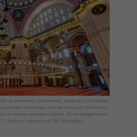
ор на джамията Сулеймание, шедьовър на Мимар
нтралният й купол достига височина от 53 метра и
ан от четири масивни колони. Почти квадратното
7,5 метра е осветено от 138 прозореца,