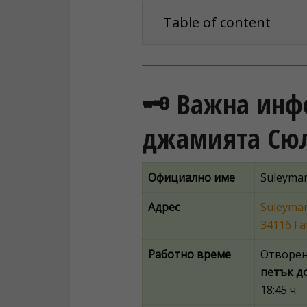
Table of content
🗝️ Важна ин
джамията Сю
Официално име
Süleyma
Адрес
Süleyman
34116 Fat
Работно време
Отворен
петък до
18:45 ч.