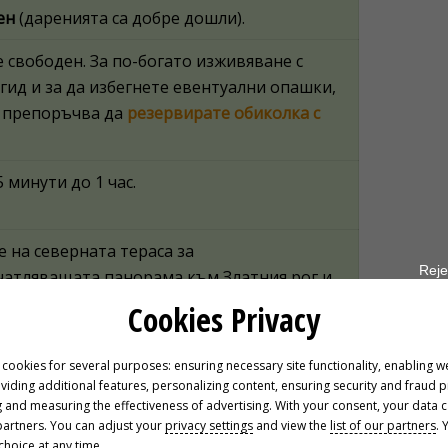
ен
(даренията са добре дошли).
 свободен. За по-богато изживяване с
гид и за да избегнете евентуални опашки,
е препоръчва да
резервирате обиколка с
 минути до 1 час.
е на северната тераса за
Reje
чатляващата панорама към Златния рог и
, особено по залез. Неповторимо
Cookies Privacy
ване!
 cookies for several purposes: ensuring necessary site functionality, enabling w
 проверка на часовете: Януари 2026 г.
oviding additional features, personalizing content, ensuring security and fraud 
 and measuring the effectiveness of advertising. With your consent, your data 
partners. You can adjust your
privacy settings
and view the
list of our partners
. 
hoice at any time.