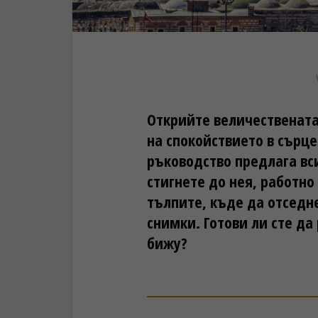
Открийте величественат
на спокойствието в сърце
ръководство предлага вс
стигнете до нея, работно
тълпите, къде да отседн
снимки. Готови ли сте да
бижу?