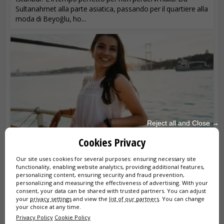
Sultanahmet alla parte asiatica, passando per il quartiere alla
moda di Beyoğlu, ho...
Reject all and Close →
Cookies Privacy
GUIDA TURISTICA A ISTANBUL
Our site uses cookies for several purposes: ensuring necessary site
Non lasciare la tua vacanza al caso. Scopri Istanbul con una
functionality, enabling website analytics, providing additional features,
guida ufficiale. Goditi tour privati ​​e personalizzati per
personalizing content, ensuring security and fraud prevention,
personalizing and measuring the effectiveness of advertising. With your
esplorare Santa Sofia, il Bosforo e la parte asiatica senza
consent, your data can be shared with trusted partners. You can adjust
stress e lontano...
your
privacy settings
and view the
list of our partners
. You can change
your choice at any time.
Privacy Policy
Cookie Policy