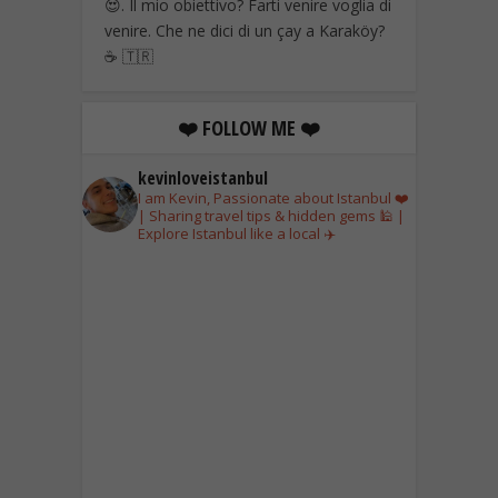
😍. Il mio obiettivo? Farti venire voglia di
venire. Che ne dici di un çay a Karaköy?
☕ 🇹🇷
❤️ FOLLOW ME ❤️
kevinloveistanbul
I am Kevin, Passionate about Istanbul ❤️
| Sharing travel tips & hidden gems 🕌 |
Explore Istanbul like a local ✈️