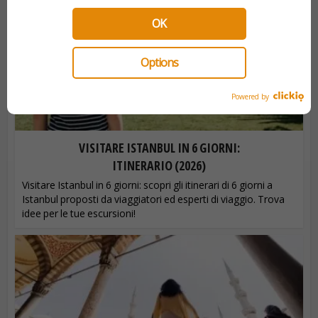
OK
Options
Powered by
VISITARE ISTANBUL IN 6 GIORNI:
ITINERARIO (2026)
Visitare Istanbul in 6 giorni: scopri gli itinerari di 6 giorni a
Istanbul proposti da viaggiatori ed esperti di viaggio. Trova
idee per le tue escursioni!