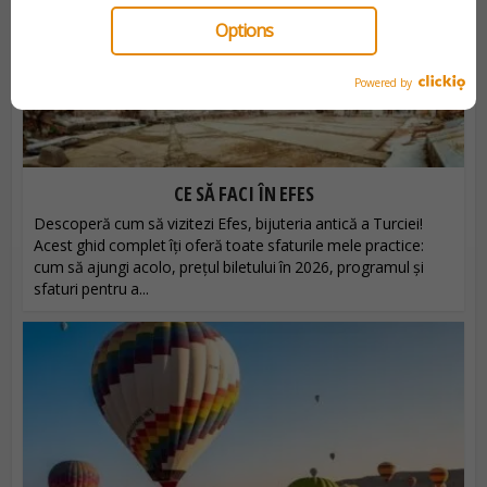
Options
Powered by
CE SĂ FACI ÎN EFES
Descoperă cum să vizitezi Efes, bijuteria antică a Turciei!
Acest ghid complet îți oferă toate sfaturile mele practice:
cum să ajungi acolo, prețul biletului în 2026, programul și
sfaturi pentru a...