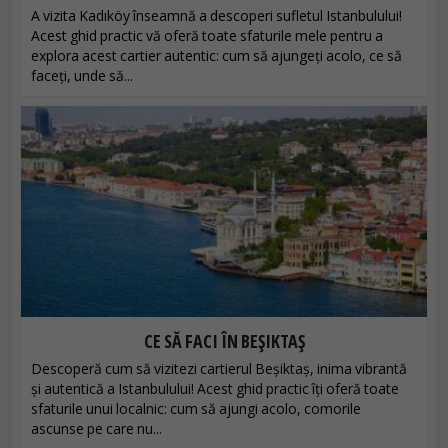
A vizita Kadıköy înseamnă a descoperi sufletul Istanbulului!
Acest ghid practic vă oferă toate sfaturile mele pentru a
explora acest cartier autentic: cum să ajungeți acolo, ce să
faceți, unde să...
CE SĂ FACI ÎN BEȘIKTAȘ
Descoperă cum să vizitezi cartierul Beșiktaș, inima vibrantă
și autentică a Istanbulului! Acest ghid practic îți oferă toate
sfaturile unui localnic: cum să ajungi acolo, comorile
ascunse pe care nu...