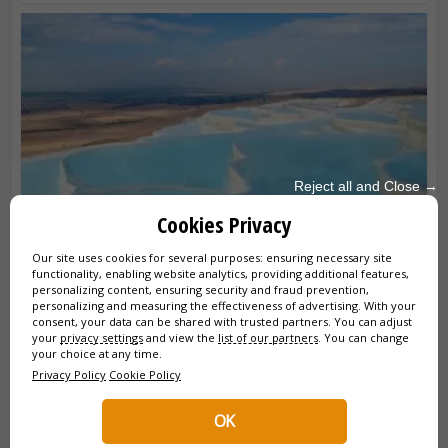
Reject all and Close →
Cookies Privacy
CE SĂ FACI ÎN PAMUKKALE ȘI
Our site uses cookies for several purposes: ensuring necessary site
HIERAPOLIS
functionality, enabling website analytics, providing additional features,
personalizing content, ensuring security and fraud prevention,
Descubra como visitar Pamukkale e Hierápolis, o «castelo
personalizing and measuring the effectiveness of advertising. With your
de algodão» da Turquia! Este guia completo fornece todas
consent, your data can be shared with trusted partners. You can adjust
your
privacy settings
and view the
list of our partners
. You can change
as minhas dicas práticas para organizar a sua visita: como
your choice at any time.
chegar, horários, preço do...
Privacy Policy
Cookie Policy
OK