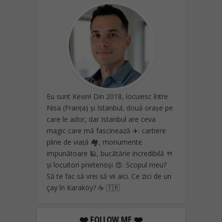
Eu sunt Kevin! Din 2018, locuiesc între
Nisa (Franța) și Istanbul, două orașe pe
care le ador, dar Istanbul are ceva
magic care mă fascinează ✈️: cartiere
pline de viață 🏘️, monumente
impunătoare 🕌, bucătărie incredibilă 🍴
și locuitori prietenoși 😍. Scopul meu?
Să te fac să vrei să vii aici. Ce zici de un
çay în Karaköy? ☕ 🇹🇷
❤️ FOLLOW ME ❤️