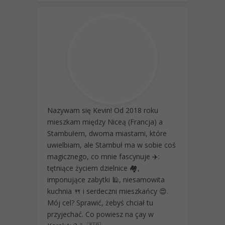
Nazywam się Kevin! Od 2018 roku
mieszkam między Niceą (Francja) a
Stambułem, dwoma miastami, które
uwielbiam, ale Stambuł ma w sobie coś
magicznego, co mnie fascynuje ✈️:
tętniące życiem dzielnice 🏘️,
imponujące zabytki 🕌, niesamowita
kuchnia 🍴 i serdeczni mieszkańcy 😍.
Mój cel? Sprawić, żebyś chciał tu
przyjechać. Co powiesz na çay w