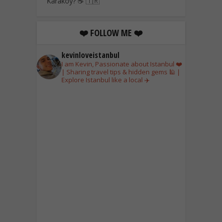
Karaköy? ☕ 🇹🇷
❤️ FOLLOW ME ❤️
kevinloveistanbul
I am Kevin, Passionate about Istanbul ❤️
| Sharing travel tips & hidden gems 🕌 |
Explore Istanbul like a local ✈️