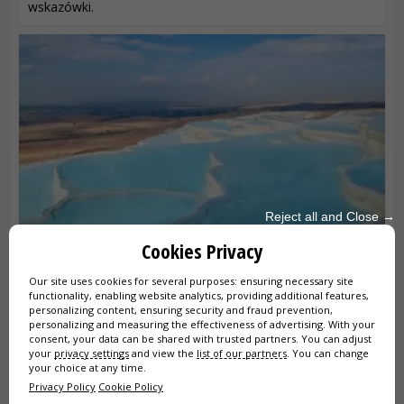
wskazówki.
Reject all and Close →
ODWIEDŹ PAMUKKALE I HIERAPOLIS
Cookies Privacy
Pamukkale to surrealne „Bawełniane Zamki” w południowo-
Our site uses cookies for several purposes: ensuring necessary site
zachodniej Turcji, gdzie śnieżnobiałe tarasy wapienne
functionality, enabling website analytics, providing additional features,
spotykają się z ciepłymi źródłami termalnymi i ruinami
personalizing content, ensuring security and fraud prevention,
antycznego Hierapolis. To idealna...
personalizing and measuring the effectiveness of advertising. With your
consent, your data can be shared with trusted partners. You can adjust
your
privacy settings
and view the
list of our partners
. You can change
your choice at any time.
Privacy Policy
Cookie Policy