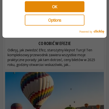
OK
Options
Powered by
CO ROBIĆ W EFEZIE
Odkryj, jak zwiedzić Efez, starożytny klejnot Turcji! Ten
kompleksowy przewodnik zawiera wszystkie moje
praktyczne porady: jak tam dotrzeć, ceny biletów w 2025
roku, godziny otwarcia i wskazówki, jak...