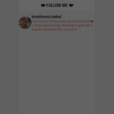
❤️ FOLLOW ME ❤️
kevinloveistanbul
I am Kevin, Passionate about Istanbul ❤️
| Sharing travel tips & hidden gems 🕌 |
Explore Istanbul like a local ✈️