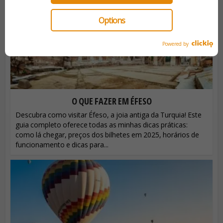
Options
Powered by
O QUE FAZER EM ÉFESO
Descubra como visitar Éfeso, a joia antiga da Turquia! Este
guia completo oferece todas as minhas dicas práticas:
como lá chegar, preços dos bilhetes em 2025, horários de
funcionamento e dicas para...