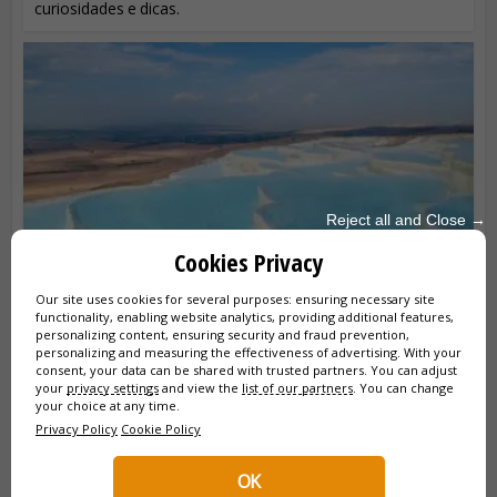
curiosidades e dicas.
Reject all and Close →
Cookies Privacy
O QUE FAZER EM PAMUKKALE E
Our site uses cookies for several purposes: ensuring necessary site
functionality, enabling website analytics, providing additional features,
HIERÁPOLIS
personalizing content, ensuring security and fraud prevention,
personalizing and measuring the effectiveness of advertising. With your
Descubra como visitar Pamukkale e Hierápolis, o "castelo
consent, your data can be shared with trusted partners. You can adjust
de algodão" da Turquia! Este guia completo oferece todas
your
privacy settings
and view the
list of our partners
. You can change
as minhas dicas práticas para planear a sua visita: como
your choice at any time.
chegar, horários de...
Privacy Policy
Cookie Policy
OK