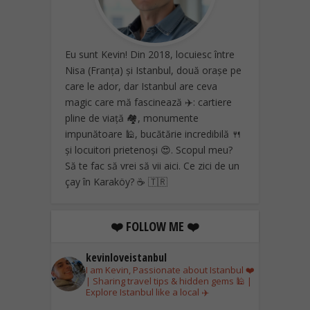
Eu sunt Kevin! Din 2018, locuiesc între
Nisa (Franța) și Istanbul, două orașe pe
care le ador, dar Istanbul are ceva
magic care mă fascinează ✈️: cartiere
pline de viață 🏘️, monumente
impunătoare 🕌, bucătărie incredibilă 🍴
și locuitori prietenoși 😍. Scopul meu?
Să te fac să vrei să vii aici. Ce zici de un
çay în Karaköy? ☕ 🇹🇷
❤️ FOLLOW ME ❤️
kevinloveistanbul
I am Kevin, Passionate about Istanbul ❤️
| Sharing travel tips & hidden gems 🕌 |
Explore Istanbul like a local ✈️