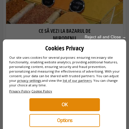
CE SĂ VEZI LA BAZARUL DE
Reject all and Close →
MIRODENII
Vizitarea Bazarului de Mirodenii (Piața Egipteană) din
Cookies Privacy
Istanbul este o parte esențială a călătoriei tale. Descoperă
sfaturile mele practice pentru a ajunge acolo, orele de
Our site uses cookies for several purposes: ensuring necessary site
functionality, enabling website analytics, providing additional features,
deschidere, capcanele de...
personalizing content, ensuring security and fraud prevention,
personalizing and measuring the effectiveness of advertising. With your
consent, your data can be shared with trusted partners. You can adjust
your
privacy settings
and view the
list of our partners
. You can change
your choice at any time.
Privacy Policy
Cookie Policy
OK
Options