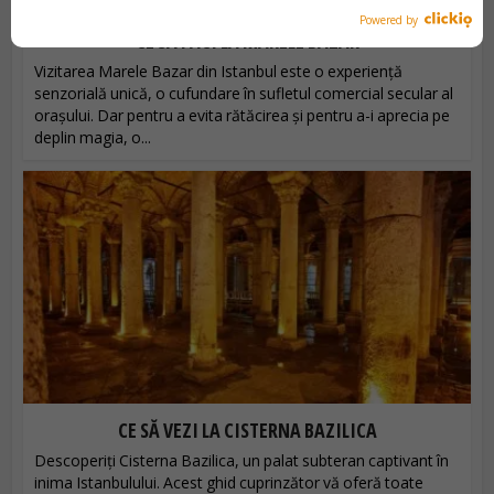
Powered by
CE SĂ FACI LA MARELE BAZAR
Vizitarea Marele Bazar din Istanbul este o experiență
senzorială unică, o cufundare în sufletul comercial secular al
orașului. Dar pentru a evita rătăcirea și pentru a-i aprecia pe
deplin magia, o...
CE SĂ VEZI LA CISTERNA BAZILICA
Descoperiți Cisterna Bazilica, un palat subteran captivant în
inima Istanbulului. Acest ghid cuprinzător vă oferă toate