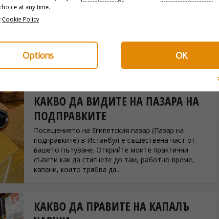
ЖИТЕЛИ СРЕЩУ ТУРИСТИ, ЦЕНИ ЗА
hoice at any time.
y
Cookie Policy
2026 Г. И ИЗМАМИ
Хамам в Истанбул: цени, тайни местни адреси и
измами, които да избягвате: всичко, което трябва
Options
OK
да знаете, преди да прекрачите прага на турска
баня в Истанбул.
КАКВО ДА ВИДИТЕ НА ПАЗАРА НА
ПОДПРАВКИТЕ
Посещението на Египетския пазар (Пазар на
подправките) в Истанбул е съществена част от
вашето пътуване. Открийте моите практични
съвети как да стигнете до там, работно време,
капани, които трябва да...
КАКВО ДА ПРАВИТЕ НА КАПАЛЪ