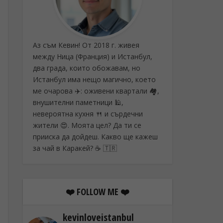
Аз съм Кевин! От 2018 г. живея
между Ница (Франция) и Истанбул,
два града, които обожавам, но
Истанбул има нещо магично, което
ме очарова ✈️: оживени квартали 🏘️,
внушителни паметници 🕌,
невероятна кухня 🍴 и сърдечни
жители 😍. Моята цел? Да ти се
прииска да дойдеш. Какво ще кажеш
за чай в Каракей? ☕ 🇹🇷
❤️ FOLLOW ME ❤️
kevinloveistanbul