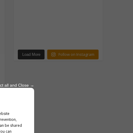
Follow on Instagram
Load More
ct all and Close →
ebsite
prevention,
can be shared
You can