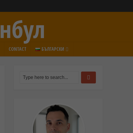
анбул
CONTACT
БЪЛГАРСКИ