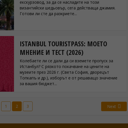
екскурзовод, за да се насладите на този
византийски шедьовър, сега действаща джамия.
Готови ли сте да разкриете...
ISTANBUL TOURISTPASS: МОЕТО
МНЕНИЕ И ТЕСТ (2026)
Колебаете ли се дали да си вземете пропуск за
Истанбул? С рязкото покачване на цените на
музеите през 2026 г. (Света София, дворецът
Топкапъ и др.), изборът е от решаващо значение
за вашия бюджет...
1
2
3
Next