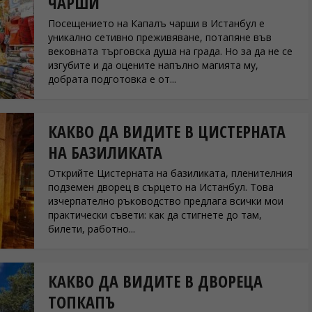
ЧАРШИ
Посещението на Капалъ чарши в Истанбул е
уникално сетивно преживяване, потапяне във
вековната търговска душа на града. Но за да не се
изгубите и да оцените напълно магията му,
добрата подготовка е от...
КАКВО ДА ВИДИТЕ В ЦИСТЕРНАТА
НА БАЗИЛИКАТА
Открийте Цистерната на базиликата, пленителния
подземен дворец в сърцето на Истанбул. Това
изчерпателно ръководство предлага всички мои
практически съвети: как да стигнете до там,
билети, работно...
КАКВО ДА ВИДИТЕ В ДВОРЕЦА
ТОПКАПЪ