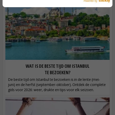
Powered by
WAT IS DE BESTE TIJD OM ISTANBUL
TE BEZOEKEN?
De beste tijd om Istanbul te bezoeken is in de lente (mei-
juni) en de herfst (september-oktober). Ontdek de complete
gids voor 2026: weer, drukte en tips voor elk seizoen.