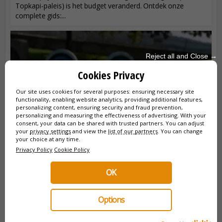
Topkapi-paleis) is het budget veranderd. Ontdek onze
complete gids:...
Reject all and Close →
Cookies Privacy
Our site uses cookies for several purposes: ensuring necessary site
functionality, enabling website analytics, providing additional features,
personalizing content, ensuring security and fraud prevention,
personalizing and measuring the effectiveness of advertising. With your
consent, your data can be shared with trusted partners. You can adjust
your
privacy settings
and view the
list of our partners
. You can change
your choice at any time.
IS ISTANBUL EEN VEILIGE STAD VOOR
Privacy Policy
Cookie Policy
TOERISTEN? WELKE
VOORZORGSMAATREGELEN MOET JE
OK
NEMEN?
Is Istanbul een veilige stad voor toeristen? In Istanbul zijn
Options
een paar voorzorgsmaatregelen nodig om optimaal van je
bezoek te genieten. Blijf veilig in Istanbul met onze reistips.