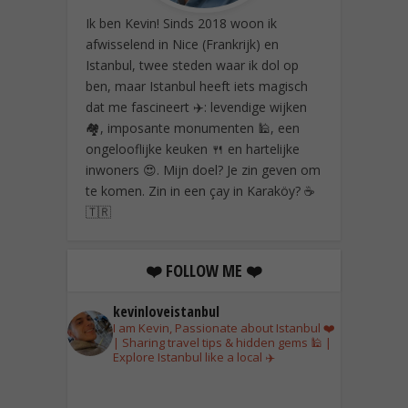
Ik ben Kevin! Sinds 2018 woon ik
afwisselend in Nice (Frankrijk) en
Istanbul, twee steden waar ik dol op
ben, maar Istanbul heeft iets magisch
dat me fascineert ✈️: levendige wijken
🏘️, imposante monumenten 🕌, een
ongelooflijke keuken 🍴 en hartelijke
inwoners 😍. Mijn doel? Je zin geven om
te komen. Zin in een çay in Karaköy? ☕
🇹🇷
❤️ FOLLOW ME ❤️
kevinloveistanbul
I am Kevin, Passionate about Istanbul ❤️
| Sharing travel tips & hidden gems 🕌 |
Explore Istanbul like a local ✈️