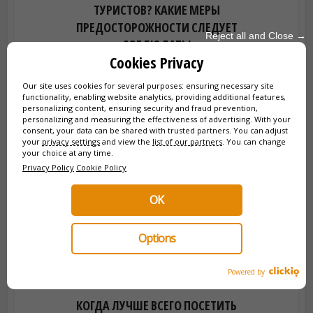
ТУРИСТОВ? КАКИЕ МЕРЫ
ПРЕДОСТОРОЖНОСТИ СЛЕДУЕТ
Reject all and Close →
СОБЛЮДАТЬ!
Cookies Privacy
Безопасен ли Стамбул для туристов? В Стамбуле
необходимо соблюдать некоторые меры
Our site uses cookies for several purposes: ensuring necessary site
предосторожности, чтобы получить максимум
functionality, enabling website analytics, providing additional features,
удовольствия от поездки. Наши советы для
personalizing content, ensuring security and fraud prevention,
путешественников помогут вам...
personalizing and measuring the effectiveness of advertising. With your
consent, your data can be shared with trusted partners. You can adjust
your
privacy settings
and view the
list of our partners
. You can change
your choice at any time.
Privacy Policy
Cookie Policy
OK
Options
Powered by
КОГДА ЛУЧШЕ ВСЕГО ПОСЕТИТЬ