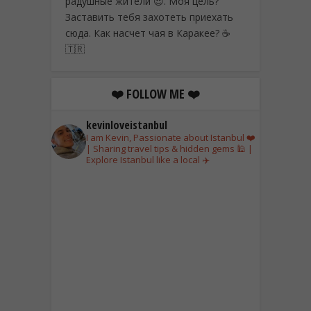
радушные жители 😍. Моя цель?
Заставить тебя захотеть приехать
сюда. Как насчет чая в Каракее? ☕
🇹🇷
❤️ FOLLOW ME ❤️
kevinloveistanbul
I am Kevin, Passionate about Istanbul ❤️
| Sharing travel tips & hidden gems 🕌 |
Explore Istanbul like a local ✈️